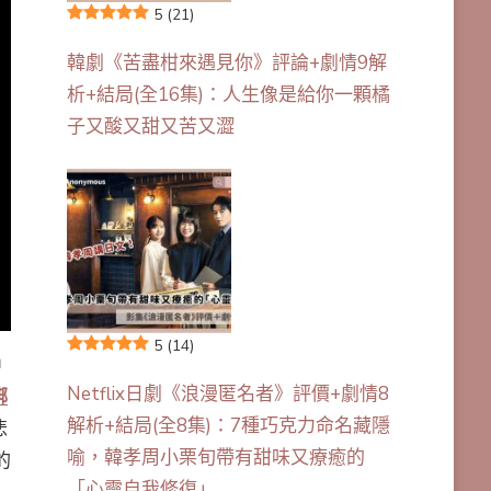
5
(21)
韓劇《苦盡柑來遇見你》評論+劇情9解
析+結局(全16集)：人生像是給你一顆橘
子又酸又甜又苦又澀
5
(14)
中
Netflix日劇《浪漫匿名者》評價+劇情8
綁
解析+結局(全8集)：7種巧克力命名藏隱
悲
喻，韓孝周小栗旬帶有甜味又療癒的
的
「心靈自我修復」