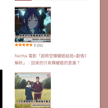
5
(31)
Netflix 電影「超時空輝耀姬結局+劇情3
解析」：回來的只有輝耀姬的意識？