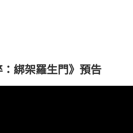
碎：綁架羅生門》預告