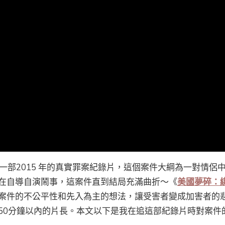
上線的一部2015 年的真實罪案紀錄片，這個案件大綱為一對情侶
在自導自演鬧事，這案件直到結局充滿曲折～《
美國夢碎：
案件的不公平性和先入為主的想法，讓受害者變成加害者的
50分鐘以內的片長。本文以下是我在追這部紀錄片時對案件