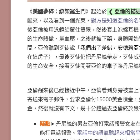
《
美國夢碎：綁架羅生門
》起始於
❮ 亞倫的描述
醒來，以及看到一個光束，
對方是知道亞倫的名
後亞倫被用泳鏡給蒙住雙眼，然後套上泡綿耳機
的生命體徵、量血壓，之後就被下藥，身體開始
間，亞倫聽到歹徒說「
我們出了差錯，安德莉亞
在這房子），最後歹徒仍把丹尼絲帶走，歹徒威
的生命安全，接著歹徒開著亞倫的車子將丹尼絲
亞倫醒來後已經接近中午，亞倫看到身旁被畫上
寄送來電子郵件，要求亞倫付15000美金贖金
金，然後就沒有下文，幾十分鐘過去亞倫終於覺
疑點
➤ 丹尼絲的男友亞倫打電話報警女友
能打電話報警。
電話中的語氣聽起來相當