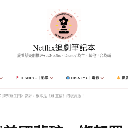
Netflix追劇筆記本
愛看懸疑劇推理♥ 以Netflix、Disney⁺為主，其他平台為輔
DISNEY+｜影集
DISNEY+｜電影
影
國夢碎：綁架羅生門》影評，根本是《難·置信》的現實版！