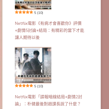
5
(10)
Netflix電影《有病才會喜歡你》評價
+劇情5討論+結局：有精彩的當下才能
讓人期待以後
5
(10)
Netflix電影「諜報暗線結局+劇情2討
論」：朴健最後對趙課長說了什麼？