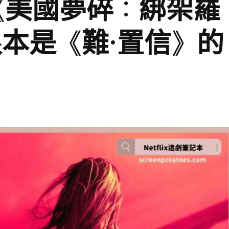
錄片《美國夢碎：綁架羅
本是《難·置信》的