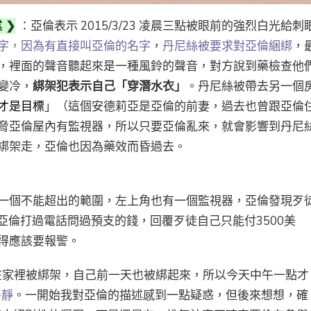
 ❯
：亞倫表示 2015/3/23 凌晨三點被眼前的強烈白光給刺
字，因為有直接叫亞倫的名字
，
丹尼絲被要求對亞倫綑綁
，
，裡面的聲音聽起來是一種風鈴的聲音，對方說到藥檢查他
變冷，
綁架犯表示自己「穿潛水衣」
。丹尼絲被帶去另一個
才是目標
」（這個安德莉亞是亞倫的前妻，過去也曾跟亞倫
脅亞倫屋內有監視器，所以只要亞倫亂來，就會影響到丹尼
綁架走，亞倫也因為藥效而昏過去。
一個不能超出的範圍，左上角也有一個監視器，亞倫發現歹
，亞倫打過電話問過預支的錢，回覆歹徒自己只能付3500美
得應該要報警。
在家裡被綁架，自己前一天也被綁起來，所以今天中午一點才
平靜
。一開始我對亞倫的描述感到一點疑惑，但後來想想，確