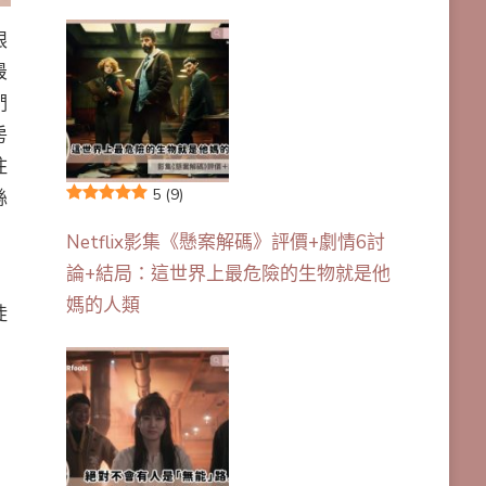
眼
最
們
房
住
5
(9)
絲
Netflix影集《懸案解碼》評價+劇情6討
論+結局：這世界上最危險的生物就是他
媽的人類
徒