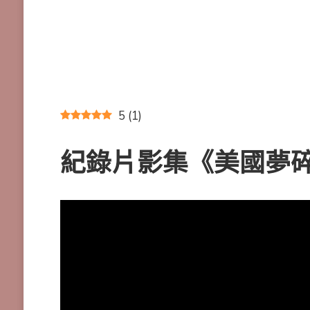
5
(
1
)
紀錄片影集《美國夢