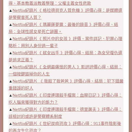
得、基本教義派教義整理：父權主義女性悲歌
▲
Netflix紀錄片《 格拉德貝克人質危機 》評價心得：是媒體還
是警察害死人質？
▲
Netflix紀錄片《 瑪麗蓮夢露：最後的錄音 》評價心得、結
局：全球性感女星死亡謎團。
▲
Netflix紀錄片《 照片中的女孩 》評價、案件詳記、犯罪心理
略析：用別人身份過一輩子
▲
Netflix紀錄片《 弒女凶手 》評價心得、結局：為女兒復仇還
是追求正義？
▲
Netflix紀錄片《 全網最痛恨的男人 》影評評價心得、結局：
一個按鍵毀掉你的人生
▲
Netflix紀錄片 《 我殺了我爸爸 》評價心得、結局：犯下錯嚴
重錯誤的好人
▲
Netflix紀錄片《 印度連環殺手檔案：血腥日記 》評價心得：
吃人腦來獲得對方的能力？
▲
Netflix紀錄片《 印度連環殺手檔案：德里屠夫 》評價心得：
該檢討的或許是警察體系制度
▲
Netflix紀錄片《 世紀炭疽恐攻 》評價心得：911事件陰影後
的再次生化恐攻？