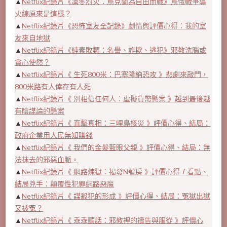
▲
Netflix紀錄片《凜冬烈火：烏克蘭為自由而戰》烏俄戰爭導
火線原來是這樣？
▲
Netflix紀錄片《恐怖室友全記錄》劇情與評價心得：我的室
友來自地獄
▲
Netflix紀錄片《純素敗類：名譽、詐欺、逃犯》邪教洗腦或
貪心使然？
▲
Netflix紀錄片《 生死800米：巴塞隆納恐攻 》悲劇來敲門，
800米路有人倖存有人死
▲
Netflix紀錄片《 別相信任何人：虛擬貨幣懸案 》越到最後越
有陰謀論的懸案
▲
Netflix紀錄片《 直擊真相：三哩島核災 》評價心得、結局：
政府企業用人民無知賺錢
▲
Netflix紀錄片《 我們的金髮藍眼父親 》評價心得、結局：無
法抹去的邪惡血脈。
▲
Netflix紀錄片《 網路煉獄：揭發N號房 》評價心得７看點、
結局兇手：顛覆性犯罪網路惡魔
▲
Netflix紀錄片《 謀殺犯的形成 》評價心得、結局：冤獄出獄
又被冤？
▲
Netflix紀錄片《 乖乖聽話：邪教裡的禱告與服從 》評價心