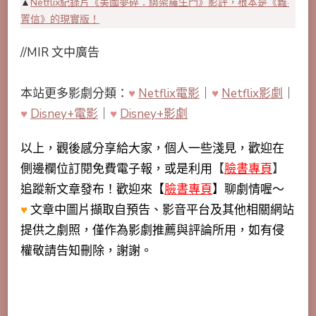
▲
Netflix紀錄片《美國夢碎：綁架羅生門》影評，根本是《難·
置信》的現實版！
//MIR 文中廣告
本站更多影劇分類：
♥
Netflix電影
｜
♥
Netflix影劇
｜
♥
Disney+電影
｜
♥
Disney+影劇
以上，觀後感分享給大家，個人一些淺見，歡迎在
側邊欄位訂閱免費電子報，或是利用
【
臉書專頁
】
追蹤新文章發布！歡迎來【
臉書專頁
】聊劇情喔～
♥
文章中圖片擷取自預告、影音平台及其他相關網站
提供之劇照，僅作為影劇推薦與評論所用，如有侵
權敬請告知刪除，謝謝。