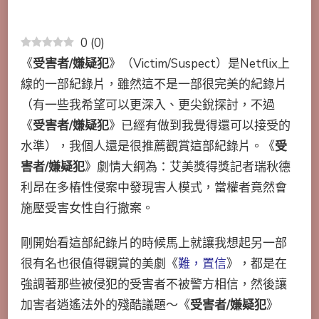
0
(
0
)
《
受害者/嫌疑犯
》（
Victim/Suspect
）是Netflix上
線的一部紀錄片，雖然這不是一部很完美的紀錄片
（有一些我希望可以更深入、更尖銳探討，不過
《
受害者/嫌疑犯
》已經有做到我覺得還可以接受的
水準），我個人還是很推薦觀賞這部紀錄片。《
受
害者/嫌疑犯
》劇情大綱為：艾美獎得獎記者瑞秋德
利昂在多樁性侵案中發現害人模式，當權者竟然會
施壓受害女性自行撤案。
剛開始看這部紀錄片的時候馬上就讓我想起另一部
很有名也很值得觀賞的美劇《
難，置信
》，都是在
強調著那些被侵犯的受害者不被警方相信，然後讓
加害者逍遙法外的殘酷議題～《
受害者/嫌疑犯
》