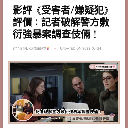
影評《受害者/嫌疑犯》
評價：記者破解警方敷
衍強暴案調查伎倆！
BY
NETFLIX追劇筆記本
UPDATED ON
2023-05-24