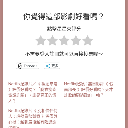
你覺得這部影劇好看嗎？
點擊星星來評分
不需要登入註冊就可以直接投票喔～
Threads
更多
Netflix紀錄片／《 拒絕來電
Netflix紀錄片無雷影評《 假
》評價好看嗎？「脫衣搜查
面部長 》評價好看嗎？天才
電話詐騙」，誰是真正的壞
詐欺師騙過政府一輪？
人？
Netflix紀錄片《 別相信任何
人：虛擬貨幣懸案 》評價與
心得：越到最後越有陰謀論
的懸案