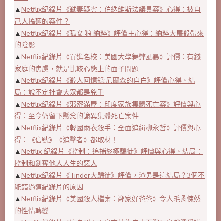
▲
Netflix紀錄片《弒妻疑雲：伯納維斯法議員案》心得：被自
己人搞砸的案件？
▲
Netflix紀錄片《孤女·狼·納粹》評價＋心得：納粹大屠殺帶來
的陰影
▲
Netflix紀錄片《買進名校：美國大學舞弊風暴》評價：有錢
家庭的焦慮，就是比較心態上的面子問題
▲
Netflix紀錄片《殺人回憶錄:尼爾森的自白》評價心得、結
局：說不定社會大眾都是兇手
▲
Netflix紀錄片《邪密滿屋：印度家族集體死亡案》評價與心
得：至今仍留下懸念的詭異集體死亡案件
▲
Netflix紀錄片《韓國雨衣殺手：全面追緝柳永哲》評價與心
得：《信號》《追擊者》都取材！
▲
Netflix 紀錄片《控制：追捕終極騙徒》評價與心得、結局：
控制和剝奪他人人生的惡人
▲
Netflix紀錄片《Tinder大騙徒》評價，渣男是這結局？3個不
能錯過這紀錄片的原因
▲
Netflix紀錄片《美國殺人檔案：鄰家好爸爸》令人毛骨悚然
的性情轉變