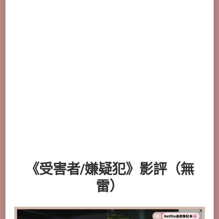
《受害者/嫌疑犯》影評（無
雷）