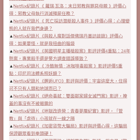
▲
Netflix紀錄片《 蘿瑞·瓦洛：末日邪教與罪惡母親 》評價心
得：邪教父母執行消滅殭屍任務？
▲
Netflix紀錄片《 死亡採訪潛艇殺人事件 》評價心得：心理變
態的人就在我們身邊？
▲
Netflix紀錄片《與殺人魔對話傑佛瑞丹墨訪談錄》評價心
得：如果要怪，就是我扭曲的腦袋
▲
Netflix紀錄片《英國明星主播槍殺案》影評評價4重點：24年
懸案，專業殺手還是警方調查錯誤導致？
▲
Netflix紀錄片《 冷酷無情 : 冰咖啡毒殺案 》影評評價5重
點：印尼司法體系照妖鏡？
▲
Netflix紀錄片《邂逅UFO》影評與評價：宇宙這麼大，住得
可不只有人類和地球而已？
▲
Netflix紀錄片《絕命毒弒：雙面鄰家婦女滅門案》影評，掩
蓋的事沒有不被揭露的
▲
Netflix紀錄片《地獄改造營：青春夢魘紀實》影評，「管
教」與「虐待」小孩就在一線之隔
▲
Netflix紀錄片《加密貨幣大騙局》影評與評價心得，這騙局
保證觀眾看到拳頭硬！