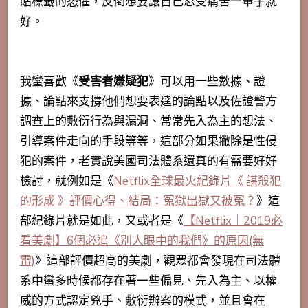
貼標籤的恐懼，反倒想要讓自己忍受痛苦一輩子就
好。
我蠻喜歡《
受害者嫌疑犯
》可以用一些數據、證
據、論點來支撐他們想要表達的論點以及佐證警方
調查上的敷衍行為與漏洞、常常先入為主的想法、
引導案件走向的手段等等，這部分如果撇除是性侵
犯的案件，老實說美國司法體系還真的有需要好好
檢討，就例如是《
Netflix全球最火紀錄片《 謀殺犯
的形成 》評價心得、結局：冤獄出獄又被冤？
》這
部紀錄片就是如此，又或者是《
【Netflix｜2019必
看美劇】6個必追《別人眼中的我們》的原因(無
雷)
》這部評價超高的美劇，觀眾都會發現在司法體
系中蠻多時候都存在著一些偏見、先入為主、以權
威的方式認定兇手、敷衍辦案的模式，並且會在