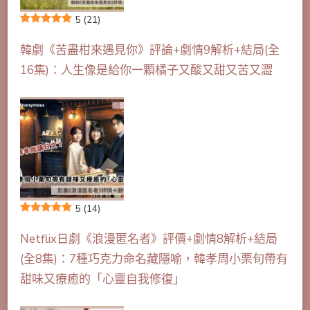
5
(21)
韓劇《苦盡柑來遇見你》評論+劇情9解析+結局(全
16集)：人生像是給你一顆橘子又酸又甜又苦又澀
5
(14)
Netflix日劇《浪漫匿名者》評價+劇情8解析+結局
(全8集)：7種巧克力命名藏隱喻，韓孝周小栗旬帶有
甜味又療癒的「心靈自我修復」