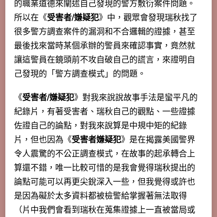
的職業道德來闡述自己發現的警方敷衍案件問題。
所以在《
受害者/嫌疑犯
》中，觀眾會發現瑞秋找了
很多警方調查案件的漏洞和不合邏輯的證據，甚至
最後找來當時某個承辦的警員來確認事實，竟然就
讓這警員在鏡頭前不攻自破自己的謊言，來證明自
己發現的「警方調查模式」的問題。
《
受害者/嫌疑犯
》對我來說說故事手法是蠻平凡的
紀錄片，有著受害者、瑞秋自己的觀點、一些證據
佐證自己的論點，對我來說算是中規中矩的紀錄
片，但也因為《
受害者嫌疑犯
》是在揭露美國警界
令人震驚的不公正調查模式，在故事的起承轉合上
算還不錯，唯一比較可惜的是我會覺得瑞秋提出的
論點可能可以再更尖銳深入一些，但我覺得或許也
是因為礙於太多資料都被檢警給掌握著無法取得
（片中我們會看到瑞秋在蒐集證據上一直被當局或