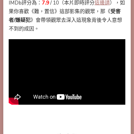
IMDb評分為：
7.9
/ 10（本片即時評分
這邊請
），如
果你喜歡《難，置信》這部影集的觀眾，那《
受害
者/嫌疑犯
》會帶領觀眾去深入這現象背後令人意想
不到的成因。