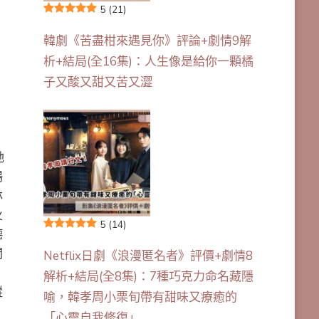
5
(21)
韓劇《苦盡柑來遇見你》評論+劇情9解
析+結局(全16集)：人生像是給你一顆橘
子又酸又甜又苦又澀
她
場
林
火
5
(14)
德
開
Netflix日劇《浪漫匿名者》評價+劇情8
，
解析+結局(全8集)：7種巧克力命名藏隱
蹤
喻，韓孝周小栗旬帶有甜味又療癒的
「心靈自我修復」