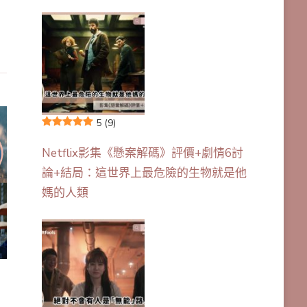
5
(9)
Netflix影集《懸案解碼》評價+劇情6討
論+結局：這世界上最危險的生物就是他
媽的人類