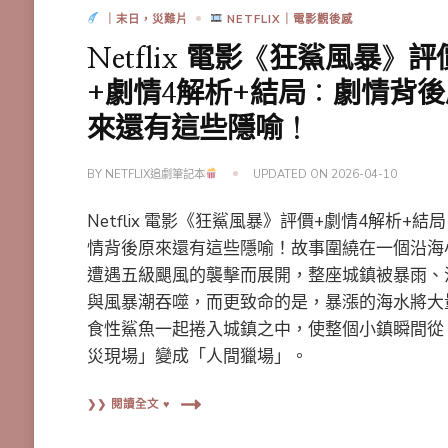
｜末日，災難片
NETFLIX｜電影觀後感
Netflix 電影《狂鯊風暴》評
+劇情4解析+結局：劇情背後
來還有這些隱喻！
BY
NETFLIX追劇筆記本
UPDATED ON
2026-04-10
Netflix 電影《狂鯊風暴》評價+劇情4解析+結
情背後原來還有這些隱喻！故事圍繞在一個沿海
遭遇五級颶風的襲擊而展開，整座城鎮被暴雨、
與風暴潮吞噬，而更致命的是，暴漲的海水將大
食性鯊魚一起捲入城鎮之中，使整個小鎮瞬間從
災現場」變成「人間獵場」。
❯❯ 閱讀全文 ♥