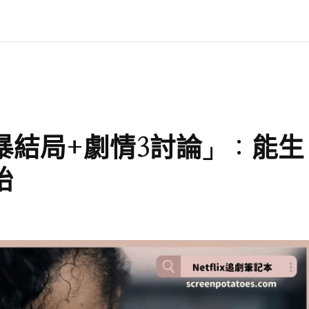
鯊風暴結局+劇情3討論」：能生
始