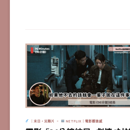
｜末日，災難片
NETFLIX｜電影觀後感