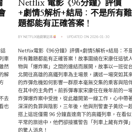
論
Netflix 電影《96分鐘》評價
會
+劇情5解析+結局：不是所有難
題都能有正確答案！
BY
NETFLIX追劇筆記本
UPDATED ON
2026-01-30
的話
Netflix電影《96分鐘》評價+劇情5解析+結局：不
列車
所有難題都能有正確答案！故事圍繞在宋康任這號
雖然
物與「爆炸案」之間的連結而展開，故事以一班從
的解
北開往高雄的高鐵列車為主場景，講述一場突如其
方
的炸彈危機如何影響一群原本毫無交集的乘客與陪
的
在其中的主角們。前拆彈專家宋康任在幾年前的一
不去
炸彈爆炸案中受挫，從此離開第一線工作，心中帶
看也
深深的負罪與陰影，三年後，他與刑警妻子黃欣一
搭上這班僅需 96 分鐘直達南下的高鐵列車，在看似
平常的旅途中，他們卻接獲警告「列車上藏有炸彈
的驚人消息！