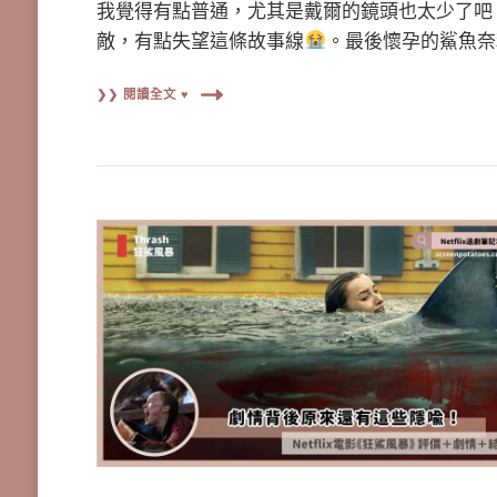
我覺得有點普通，尤其是戴爾的鏡頭也太少了吧
敵，有點失望這條故事線
。最後懷孕的鯊魚奈
❯❯ 閱讀全文 ♥