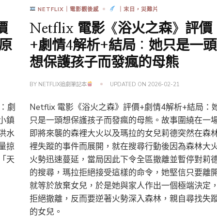
NETFLIX｜電影觀後感
｜末日，災難片
價
Netflix 電影《浴火之森》評價
原
+劇情4解析+結局：她只是一頭
想保護孩子而發瘋的母熊
BY
NETFLIX追劇筆記本
UPDATED ON
2026-02-21
局：劇
Netflix 電影《浴火之森》評價+劇情4解析+結局：
小鎮
只是一頭想保護孩子而發瘋的母熊。故事圍繞在一
洪水
即將來襲的森裡大火以及瑪拉的女兒莉德突然在森
量掠
裡失蹤的事件而展開，就在搜尋行動後因為森林大
「天
火勢迅速蔓延，當局因此下令全區撤離並暫停對莉
的搜尋，瑪拉拒絕接受這樣的命令，她堅信只要離
就等於放棄女兒，於是她與家人作出一個極端決定
拒絕撤離，反而要逆著火勢深入森林，親自尋找失
的女兒。