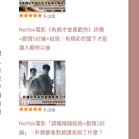
5
(10)
Netflix電影《有病才會喜歡你》評價
+劇情5討論+結局：有精彩的當下才能
讓人期待以後
是
人
台
來
伴
場
著
5
(10)
起
Netflix電影「諜報暗線結局+劇情2討
」
論」：朴健最後對趙課長說了什麼？