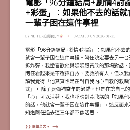
電影「96分鐘結局+劇情4討
+彩蛋」：如果他不去的話就
一輩子困在這件事裡
BY
NETFLIX追劇筆記本
UPDATED ON
2026-01-31
電影「96分鐘結局+劇情4討論」：如果他不去
就會一輩子困在這件事裡。阿任決定要去另一台
拆炸彈，我蠻喜歡他與媽媽跟黃欣的那場對話，
阿任看起來是不選擇自救，要救所有人，但以我
讀我覺得「他其實也是在對自我內心自救的救贖
式」， 除了要彌補當年的過錯，也是在讓自己
「心」可以活著，我也呼應到黃欣講的「如果他
的話，他就會一輩子困在這件事裡」，這反面來
知道阿任過去這三年都不像活著。
❯❯ 閱讀全文 ♥