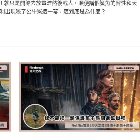
！就只是開船去放電流然後載人，順便講個鯊魚的習性和天
利出現咬了公牛鯊這一幕，這到底是為什麼？