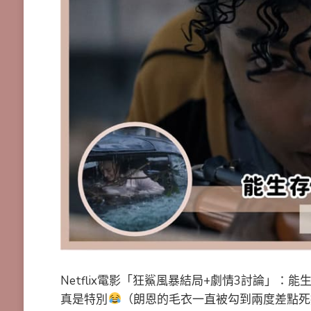
Netflix電影「狂鯊風暴結局+劇情3討論」
真是特別
（朗恩的毛衣一直被勾到兩度差點死