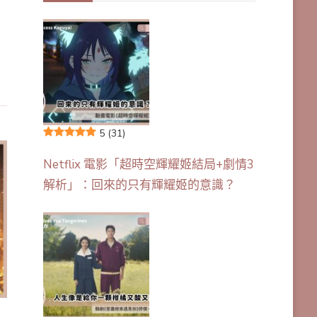
5
(31)
Netflix 電影「超時空輝耀姬結局+劇情3
解析」：回來的只有輝耀姬的意識？