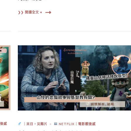
❯❯ 閱讀全文 ♥
觀後感
｜末日，災難片
NETFLIX｜電影觀後感