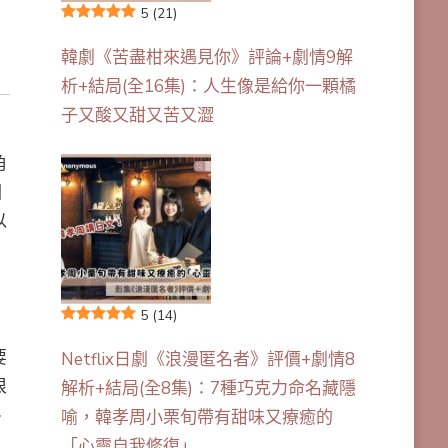
5
(21)
韓劇《苦盡柑來遇見你》評論+劇情9解
析+結局(全16集)：人生像是給你一顆橘
子又酸又甜又苦又澀
角
因
以
5
(14)
要
Netflix日劇《浪漫匿名者》評價+劇情8
很
解析+結局(全8集)：7種巧克力命名藏隱
、
喻，韓孝周小栗旬帶有甜味又療癒的
「心靈自我修復」