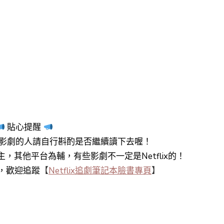
貼心提醒
影劇的人請自行斟酌是否繼續讀下去喔！
y+為主，其他平台為輔，有些影劇不一定是Netflix的！
知，歡迎追蹤
【
Netflix追劇筆記本臉書專頁
】