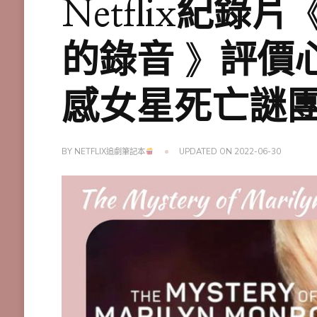
Netflix紀
的錄音 》評價
感女星死亡謎
BY
NETFLIX追劇筆記本
UPDATED ON
2022-06-30