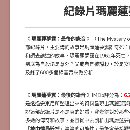
紀錄片瑪麗蓮
《
瑪麗蓮夢露：最後的錄音
》（The Mystery of
部紀錄片，主要講的故事是瑪麗蓮夢露離奇死亡
和調查講述的故事，瑪麗蓮夢露在1962年死亡
到底為自殺還是意外？又或者是被謀殺，於是安
及錄了600多個錄音帶來做分析。
《
瑪麗蓮夢露：最後的錄音
》IMDb評分為：
6.
是透過安東尼所整理出來的資料呈現出瑪麗蓮夢
說這部紀錄片是不是真的好看，我覺得對於那些
多她的傳奇和故事，並且從中去剖析出瑪麗蓮夢
「
被中情局殺掉
」等等的可能性，最後會帶給觀