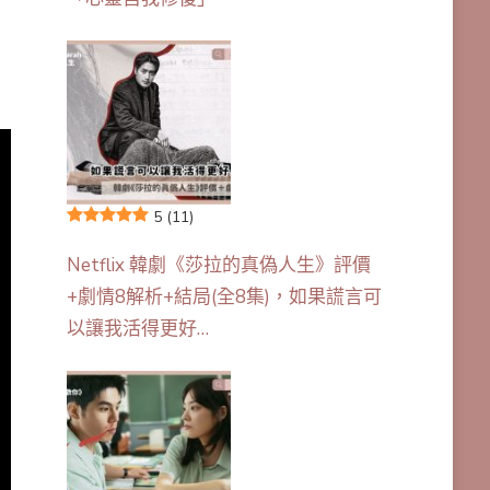
5
(11)
Netflix 韓劇《莎拉的真偽人生》評價
+劇情8解析+結局(全8集)，如果謊言可
以讓我活得更好…