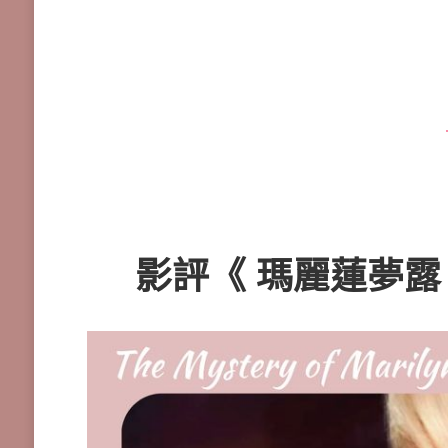
影評《
瑪麗蓮夢露