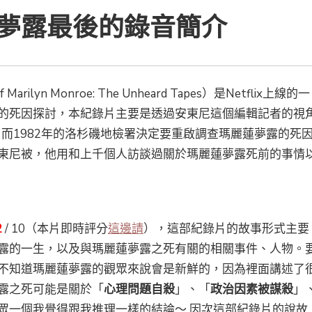
夢露最後的錄音簡介
 Marilyn Monroe: The Unheard Tapes）是Netflix上線的一
的死因探討，本紀錄片主要是透過安東尼這個編輯記者的視
，而1982年的洛杉磯地檢署決定要重啟調查瑪麗蓮夢露的死
東尼被，他用和上千個人訪談過關於瑪麗蓮夢露死前的事情
2
/ 10（本片即時評分
這邊請
），這部紀錄片的故事形式主要
露的一生，以及與瑪麗蓮夢露之死有關的相關事件、人物。
不知道瑪麗蓮夢露的觀眾來說會是新鮮的，因為裡面講述了
露之死可能是關於「
心理問題自殺
」、「
政治因素被謀殺
」
眾一個我覺得跟我推理一樣的結論～ 因次這部紀錄片的說故