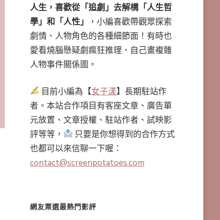
人生，喜歡從「追劇」去解構「人生哲
學」和「人性」
，小編喜歡帶觀眾探索
劇情、人物角色的各種細節面！有時也
愛看燒腦懸疑劇瘋狂推理、自己畫複雜
人物事件關係圖。
目前小編為【
女子漾
】長期駐站作
者。本站合作項目有客座文章、廣告單
元放置、文章授權、駐站作者、試映影
評等等，
只要是你想得到的合作方式
也都可以來信聊一下喔：
contact@screenpotatoes.com
網友票選最熱門影評