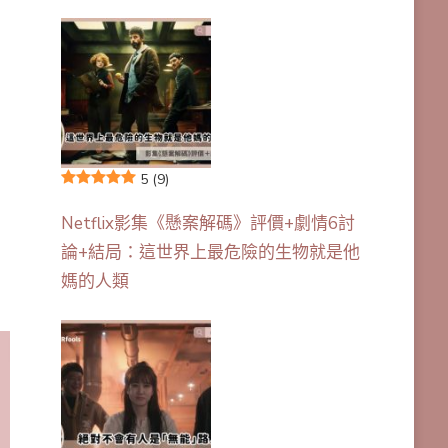
5
(9)
Netflix影集《懸案解碼》評價+劇情6討
論+結局：這世界上最危險的生物就是他
媽的人類