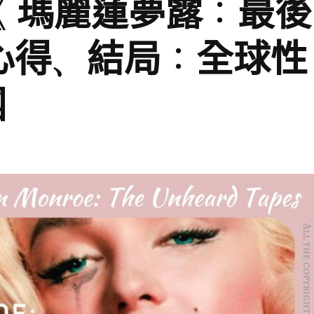
錄片《 瑪麗蓮夢露：最後
心得、結局：全球性
團