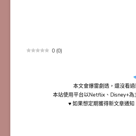
0
(
0
)
本文會
爆雷劇透
，還沒看過
本站使用平台以Netflix、Disne
♥ 如果想定期獲得新文章通