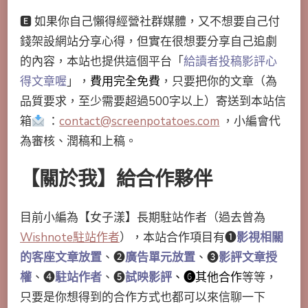
🅴 如果你自己懶得經營社群媒體，又不想要自己付
錢架設網站分享心得，但實在很想要分享自己追劇
的內容，本站也提供這個平台「
給讀者投稿影評心
得文章喔
」，
費用完全免費
，只要把你的文章（為
品質要求，至少需要超過500字以上）寄送到本站信
箱
：
contact@screenpotatoes.com
，小編會代
為審核、潤稿和上稿。
【關於我】給合作夥伴
目前小編為【女子漾】長期駐站作者（過去曾為
Wishnote駐站作者
），本站合作項目有➊
影視相關
的客座文章放置
、➋
廣告單元放置
、➌
影評文章授
權
、➍
駐站作者
、❺
試映影評
、
❻
其他合作
等等，
只要是你想得到的合作方式也都可以來信聊一下