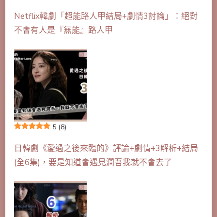
Netflix韓劇「超能路人甲結局+劇情3討論」：絕對
不會有人是『無能』路人甲
5
(8)
日韓劇《愛過之後來臨的》評論+劇情+3解析+結局
(全6集)，要是知道會遇見潤吾我就不會去了