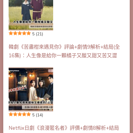
5
(21)
韓劇《苦盡柑來遇見你》評論+劇情9解析+結局(全
16集)：人生像是給你一顆橘子又酸又甜又苦又澀
5
(14)
Netflix日劇《浪漫匿名者》評價+劇情8解析+結局