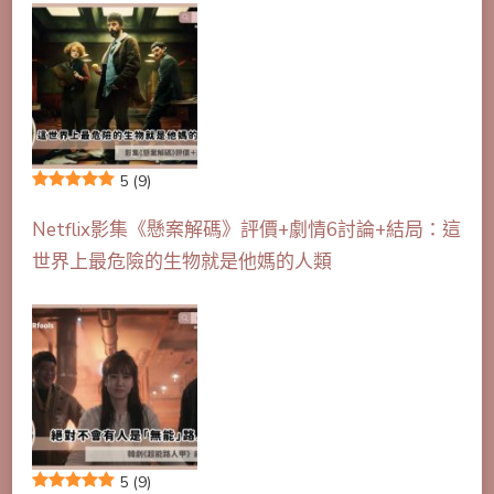
5
(9)
Netflix影集《懸案解碼》評價+劇情6討論+結局：這
世界上最危險的生物就是他媽的人類
5
(9)