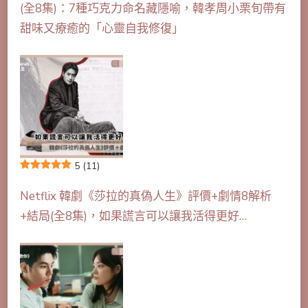
(全8集)：7種巧克力命名藏隱喻，韓孝周小栗旬帶有
甜味又療癒的「心靈自我修復」
5
(11)
Netflix 韓劇《莎拉的真偽人生》評價+劇情8解析
+結局(全8集)，如果謊言可以讓我活得更好…