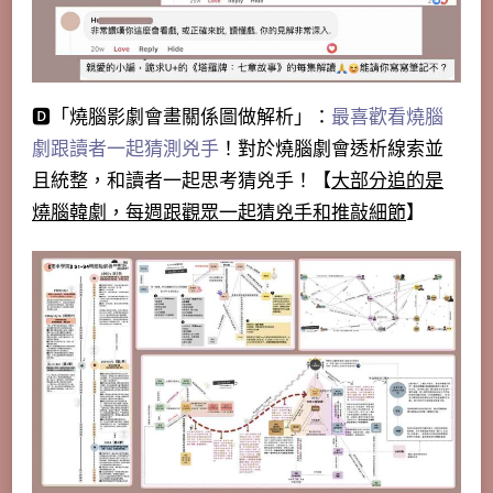
🅳「
燒腦影劇會畫關係圖做解析
」：
最喜歡看燒腦
劇跟讀者一起猜測兇手
！對於燒腦劇會透析線索並
且統整，和讀者一起思考猜兇手！【
大部分追的是
燒腦韓劇，每週跟觀眾一起猜兇手和推敲細節
】