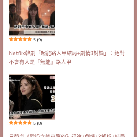
5
(9)
Netflix韓劇「超能路人甲結局+劇情3討論」：絕對
不會有人是『無能』路人甲
5
(8)
日韓劇《愛過之後來臨的》評論+劇情+3解析+結局