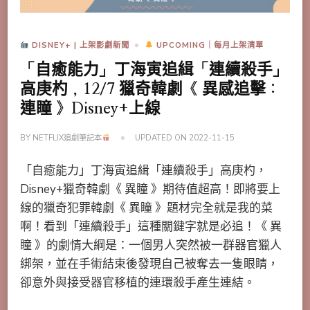
DISNEY+ | 上架影劇新聞
UPCOMING｜每月上架清單
「自癒能力」丁海寅追緝「連續殺手」
高庚杓，12/7 獵奇韓劇《 異感追擊：
連瞳 》Disney+上線
BY
NETFLIX追劇筆記本
UPDATED ON
2022-11-15
「自癒能力」丁海寅追緝「連續殺手」高庚杓，
Disney+獵奇韓劇《 異瞳 》期待值超高！即將要上
線的獵奇犯罪韓劇《 異瞳 》題材完全就是我的菜
啊！看到「連續殺手」這種關鍵字就是必追！《 異
瞳 》的劇情大綱是：一個男人突然被一群器官獵人
綁架，並在手術結束後發現自己被奪去一隻眼睛，
卻意外與接受器官移植的連環殺手產生連結。