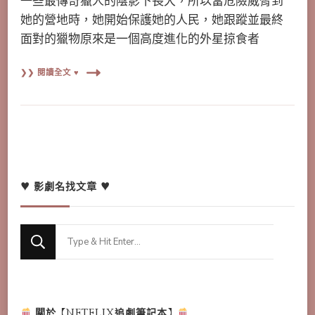
一些最傳奇獵人的陰影下長大，所以當危險威脅到
她的營地時，她開始保護她的人民，她跟蹤並最終
面對的獵物原來是一個高度進化的外星掠食者
❯❯ 閱讀全文 ♥
♥ 影劇名找文章 ♥
Looking
for
Something?
關於【NETFLIX追劇筆記本】