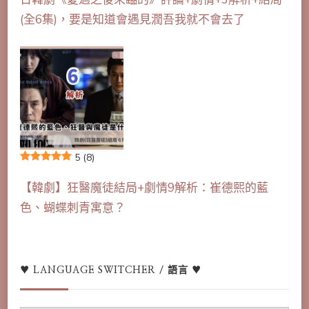
(全6集)，要是知道會遇見潤吾我就不會去了
5
(8)
【韓劇】狂醫魔徒結局+劇情9解析：崔德熙的藍
色、蝴蝶刺青寓意？
♥ LANGUAGE SWITCHER / 語言 ♥