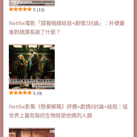
5
(10)
Netflix電影「諜報暗線結局+劇情2討論」：朴健最
後對趙課長說了什麼？
5
(9)
Netflix影集《懸案解碼》評價+劇情6討論+結局：這
世界上最危險的生物就是他媽的人類