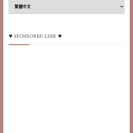
♥
Language
switcher
/
語
♥ SPONSORED LINK ♥
言
♥