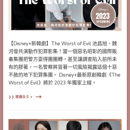
【Disney+新韓劇】The Worst of Evil 池昌旭、魏
河俊共演動作犯罪影集！當一個惡名昭彰的國際販
毒集團把警方耍得團團轉，甚至讓調查陷入前所未
有的膠著，一名警察將冒著一切風險揭露這個十惡
不赦的地下犯罪集團。 Disney+最新原創韓劇《The
Worst of Evil》將於 2023 年獨家上線。
❯❯ 閱讀全文 ♥