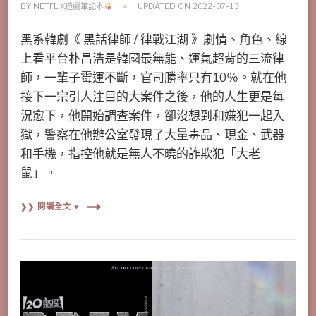
BY
NETFLIX追劇筆記本
UPDATED ON
2022-07-13
黑系韓劇《 黑話律師 / 律戰江湖 》劇情、角色、線
上看平台朴昌浩是韓國最無能、運氣超背的三流律
師，一輩子霉運不斷，官司勝率只有10％。就在他
接下一宗引人注目的大案件之後，他的人生更是每
況愈下，他開始調查案件，卻沒想到和嫌犯一起入
獄，警察在他辦公室發現了大量毒品、現金、武器
和手機，指控他就是無人不曉的詐欺犯「大老
鼠」。
❯❯ 閱讀全文 ♥