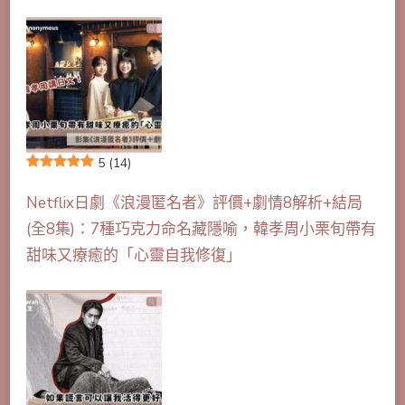
5
(14)
Netflix日劇《浪漫匿名者》評價+劇情8解析+結局
(全8集)：7種巧克力命名藏隱喻，韓孝周小栗旬帶有
甜味又療癒的「心靈自我修復」