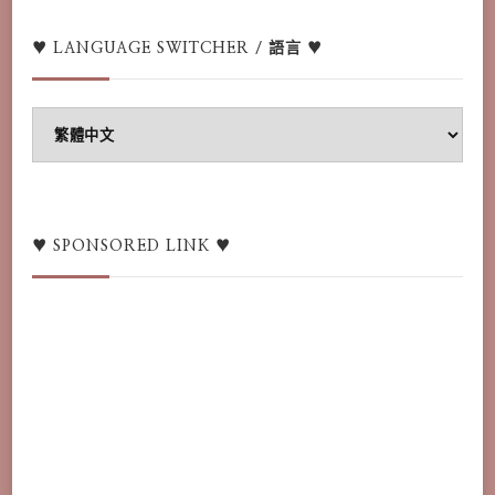
♥ LANGUAGE SWITCHER / 語言 ♥
♥
Language
switcher
/
語
♥ SPONSORED LINK ♥
言
♥