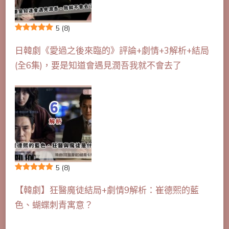
5
(8)
日韓劇《愛過之後來臨的》評論+劇情+3解析+結局
(全6集)，要是知道會遇見潤吾我就不會去了
5
(8)
【韓劇】狂醫魔徒結局+劇情9解析：崔德熙的藍
色、蝴蝶刺青寓意？