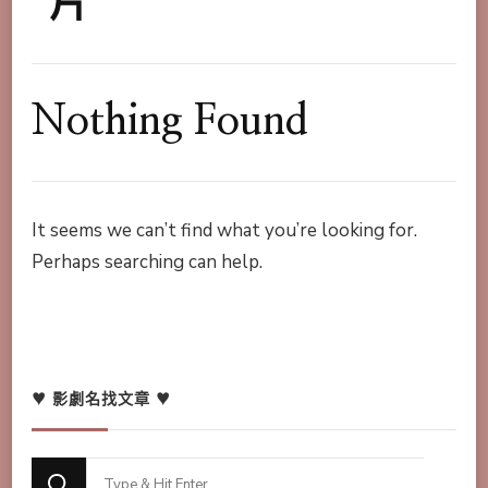
片
Nothing Found
It seems we can’t find what you’re looking for.
Perhaps searching can help.
♥ 影劇名找文章 ♥
Looking