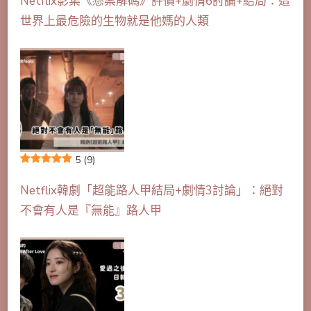
Netflix影集《懸案解碼》評價+劇情6討論+結局：這
世界上最危險的生物就是他媽的人類
5
(9)
Netflix韓劇「超能路人甲結局+劇情3討論」：絕對
不會有人是『無能』路人甲