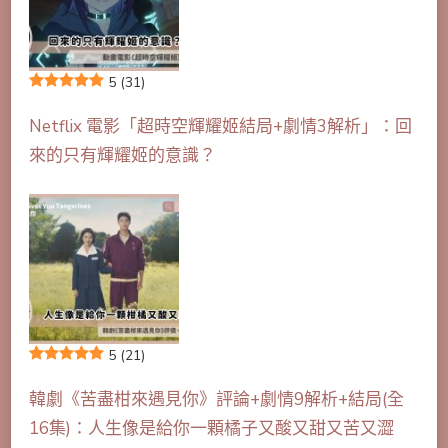
5
(31)
Netflix 電影「超時空輝耀姬結局+劇情3解析」：回
來的只有輝耀姬的意識？
5
(21)
韓劇《苦盡柑來遇見你》評論+劇情9解析+結局(全
16集)：人生像是給你一顆橘子又酸又甜又苦又澀