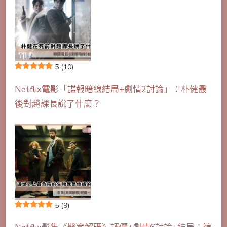
5
(10)
Netflix電影「諜報暗線結局+劇情2討論」：朴健最
後對趙課長說了什麼？
5
(9)