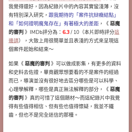
我覺得還好，因為紀錄片中的內容其實蠻淺薄，沒
有特別深入研究，
跟我期待的「案件抗辯癥結點」
和「如何證明魔鬼存在」有著極大的差距
，《
惡魔
的審判
》IMDb評分為：
6.3
/ 10（本片即時評分
這
邊請
），大致上用很簡單並且表淺的方式來呈現這
個案件起始和結束～
如果《
惡魔的審判
》可以做成影集，有更多的資料
和史料去佐證，畢竟觀眾想要看的不是案件的經過
而已，導演並沒有很好地去區分哪些是可以科學、
心理學解釋，哪些是真正無法解釋的部分，《
惡魔
的審判
》真的可惜了這個題材～而這紀錄片中我覺
得有些值得相信、但有些也值得懷疑，我並不鐵
齒，但也不是完全迷信的那種。