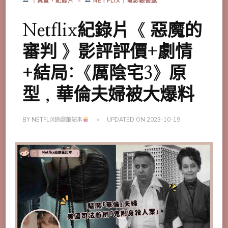
｜真實，紀錄片
NETFLIX｜電影觀後感
Netflix紀錄片《 惡魔的
審判 》影評評價+劇情
+結局:《厲陰宅3》原
型，華倫夫婦被大爆料
BY
NETFLIX追劇筆記本
UPDATED ON
2023-10-19