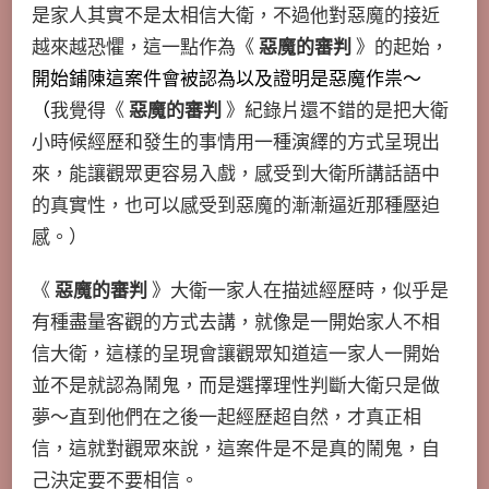
是家人其實不是太相信大衛，不過他對惡魔的接近
越來越恐懼，這一點作為《
惡魔的審判
》的起始，
開始鋪陳這案件會被認為以及證明是惡魔作祟～
（
我覺得《
惡魔的審判
》紀錄片還不錯的是把大衛
小時候經歷和發生的事情用一種演繹的方式呈現出
來，能讓觀眾更容易入戲，感受到大衛所講話語中
的真實性，也可以感受到惡魔的漸漸逼近那種壓迫
感。）
《
惡魔的審判
》大衛一家人在描述經歷時，似乎是
有種盡量客觀的方式去講，就像是一開始家人不相
信大衛，這樣的呈現會讓觀眾知道這一家人一開始
並不是就認為鬧鬼，而是選擇理性判斷大衛只是做
夢～直到他們在之後一起經歷超自然，才真正相
信，這就對觀眾來說，這案件是不是真的鬧鬼，自
己決定要不要相信。