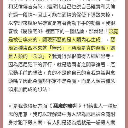
和艾倫傳言有染，連黛比自己也說自己確實和艾倫
有過一段情～因此可能在酒精的促使下導致失控，
以常理來說厄尼確實是有著衝動下手的動機。我很
喜歡《厲陰宅3》裡面下的一個結論，那就是「
惡魔
是被召喚來的，顯現邪惡的是人類內心生成
」，
惡
魔這種東西本來就「無形」，惡魔是真的惡魔，還
是人類的「念頭」？
我覺得就很值得去細細思考，
因為厄尼犯下的罪行，就是這兩者之間爭論著，厄
尼動手前的想法，真的不是他自己的自我意識與念
頭嗎？因此惡魔說不定不是惡魔，而是人類某種念
頭累加而成的想法。
可是我覺得反方面《
惡魔的審判
》也給世人一種反
思的用意，我可以理解當中有人認為厄尼被惡魔附
身才犯下殺人案，有人則是認為這就是一場殺人案