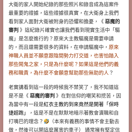
大衛的家人開始紀錄的那些照片和錄音成為這案件
最重要的證據，這些證據很真實，在大衛身上我們
看到家人面對大衛被附身的恐懼和擔憂，《
惡魔的
審判
》這紀錄片確實也讓我們看到現實生活中「驅
魔」是怎麼進行的？原來大主教驅魔是需要申請
的，而且還需要很多的資料，在申請驅魔中，
原來
神職人員並不願意跟陰間勢力打交道，也害怕踏入
那些鬧鬼之家，只是為什麼呢？如果這是他們的義
務和職責，為什麼不會願意幫助那些無助的人
？
老實講看到這一段的時候我不禁笑了，我不知道這
是不是《
惡魔的審判
》在對信仰的嘲笑和挖苦，因
為當中有一段是
紅衣主教的到來竟然是開著「保時
捷超跑」
，這是不是在默默地暗示著教會瀆職和自
打嘴巴的理念？
（本來有義務的事情不會主動去
做，然後可以開這麼厲害的車子） 通常擁有堅定信