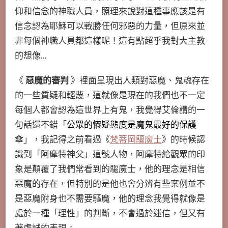
仰和信念的神職人員，照理來說對這種事應該是有
信念認為耶穌可以戰勝任何邪惡的力量，但原來並
非每個神職人員都這樣呢！這有點超乎我對大主教
的想像…
《
惡魔的審判
》裡面呈現出人類對惡魔、鬼魂存在
的一些質疑和輕蔑，這就像是現在的我們也不一定
每個人都會認為這世界上有鬼，我覺得艾倫講的一
句話還不錯「
公眾的懷疑態度是魔鬼最好的保護
傘
」，我記得之前看過《
梵蒂岡驅魔士
》的時候認
識到「阿摩特神父」這號人物，阿摩特給觀眾的印
象是顛覆了我們常看到的驅魔士，他的理念是相信
惡魔的存在，但特別的是他也會分辨有些案例並不
是惡魔附身也不需要驅魔，他的理念我覺得就像是
處於一種「理性」的判斷，不會過於迷信，但又有