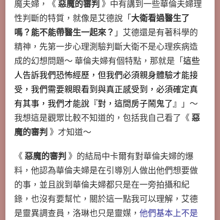
魔夫婦，《
惡魔的審判
》中有講到一些華倫夫婦理
性判斷的特質，就像是艾德說「
大衛看過醫生了
嗎？能不能帶醫生一起來？
」艾德還是有著科學的
精神，先第一步心理測驗判斷大衛不是心理疾病造
成的幻想問題～ 華倫夫婦有個特點，那就是「
這些
人告訴我們恐怖經歷，但我們必須親身體驗才能接
受，我們需要親眼看到與真正感受到，必須確定真
有其事，我們才能說『對，這間房子鬧鬼了』
」～
我想這是觀眾比較不知道的，包括我自己看了《
惡
魔的審判
》才知道～
《
惡魔的審判
》的結局中卡爾有對華倫夫婦的爆
料，他認為華倫夫婦是在引導別人做出他們想要做
的事，並且說到華倫夫婦都只是在一旁拍攝和紀
錄，也沒有要幫忙，關於這一點我可以理解，艾德
是靈異調查員，洛琳也只是靈媒，
他們基本上不是