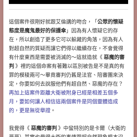
這個案件很剛好就跟艾倫講的吻合，「
公眾的懷疑
態度是魔鬼最好的保護傘
」因為有人懷疑它的存
在，所以創造了更多它可以躲藏的角落，因為有人
對超自然的質疑而讓它們得以繼續存在，不會覺得
有什麼東西是需要被消滅的～這就造就《
惡魔的審
判
》裡的這個命案有著難以區別被告是不是真的有
罪的模稜兩可～畢竟審判仍舊是法官、陪審團來決
定，你要如何去說服他們有超自然、惡魔的存在？
再加上這案件距離大衛被附身已經是相差五個多
月，要如何讓人相信這兩個案件是同個靈體造成
的，更是無從舉證
。
我覺得《
惡魔的審判
》中蠻特別的是卡爾（大衛的