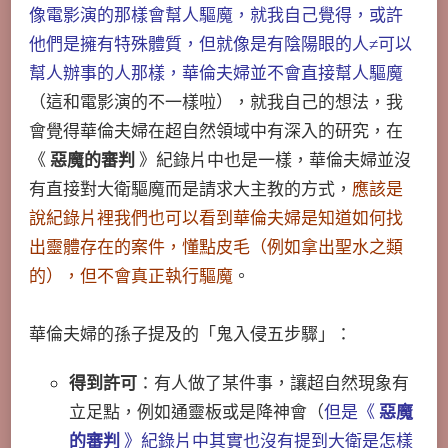
像電影演的那樣會幫人驅魔，就我自己覺得，或許
他們是擁有特殊體質，但就像是有陰陽眼的人≠可以
幫人辦事的人那樣，華倫夫婦並不會直接幫人驅魔
（這和電影演的不一樣啦），就我自己的想法，我
會覺得華倫夫婦在超自然領域中有深入的研究，在
《
惡魔的審判
》紀錄片中也是一樣，華倫夫婦並沒
有直接對大衛驅魔而是請求大主教的方式，
應該是
說紀錄片裡我們也可以看到華倫夫婦是知道如何找
出靈體存在的案件，懂點皮毛（例如拿出聖水之類
的），但不會真正執行驅魔
。
華倫夫婦的孫子提及的「鬼入侵五步驟」：
得到許可
：有人做了某件事，讓超自然現象有
立足點，例如通靈板或是降神會（
但是《
惡魔
的審判
》紀錄片中其實也沒有提到大衛是怎樣