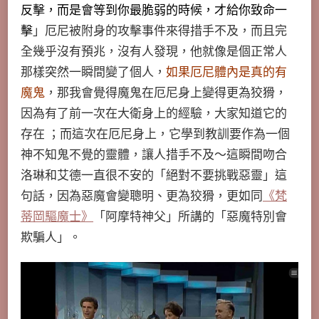
反擊，而是會等到你最脆弱的時候，才給你致命一
擊
」厄尼被附身的攻擊事件來得措手不及，而且完
全幾乎沒有預兆，沒有人發現，他就像是個正常人
那樣突然一瞬間變了個人，
如果厄尼體內是真的有
魔鬼
，那我會覺得魔鬼在厄尼身上變得更為狡猾，
因為有了前一次在大衛身上的經驗，大家知道它的
存在 ；而這次在厄尼身上，它學到教訓要作為一個
神不知鬼不覺的靈體，讓人措手不及～這瞬間吻合
洛琳和艾德一直很不安的「絕對不要挑戰惡靈」這
句話，因為惡魔會變聰明、更為狡猾，更如同
《梵
蒂岡驅魔士》
「阿摩特神父」所講的「惡魔特別會
欺騙人」。