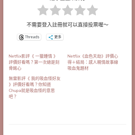
不需要登入註冊就可以直接投票喔～
Threads
更多
Netflix影評《 一獵鍾情 》
Netflix《血色天劫》評價心
評價好看嗎？第一次總是刻
得＋結局：感人親情故事線
骨銘心
吸血鬼題材
無雷影評《 我的吸血怪好友
》評價好看嗎？你知道
Chupa就是吸血怪的意思
吧？