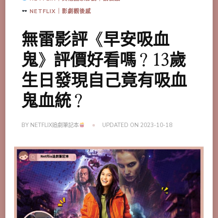
NETFLIX｜影劇觀後感
無雷影評《早安吸血
鬼》評價好看嗎？13歲
生日發現自己竟有吸血
鬼血統？
BY
NETFLIX追劇筆記本
UPDATED ON
2023-10-18