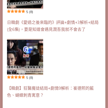
5
(8)
日韓劇《愛過之後來臨的》評論+劇情+3解析+結局
(全6集)，要是知道會遇見潤吾我就不會去了
5
(8)
【韓劇】狂醫魔徒結局+劇情9解析：崔德熙的藍
色、蝴蝶刺青寓意？