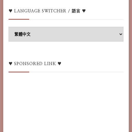
♥ LANGUAGE SWITCHER / 語言 ♥
♥
Language
switcher
/
語
♥ SPONSORED LINK ♥
言
♥