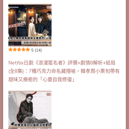
5
(14)
Netflix日劇《浪漫匿名者》評價+劇情8解析+結局
(全8集)：7種巧克力命名藏隱喻，韓孝周小栗旬帶有
甜味又療癒的「心靈自我修復」