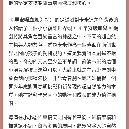
他的堅定支持為故事增添深度和核心。
《
早安吸血鬼
》特別的是編劇對卡米這角色背後的
人物給予一個小小複雜世界觀，《
早安吸血鬼
》編
劇將將其角色置於豐富的神話之中，不同的超自然
生物與人類共存，透過卡米作為一個徘徊在兩個世
界之間的孩子的獨特視角，這是我覺得本劇還不錯
的點，奇幻的元素至少並不單調。飾演卡米的這個
小演員演技上還算可以，大致上就是在青少年劇中
會看到的那種演技，非常青春劇～她巧妙捕捉一個
青少年應對青春期挑戰和新發現的超自然能力的本
質，她在詮釋卡米內心的動盪和成長的能力值得稱
讚。
導演在小小恐怖與搞笑之間有著平衡，結構架構和
推進還不錯，隨著劇集的展開，觀眾會陷入超自然