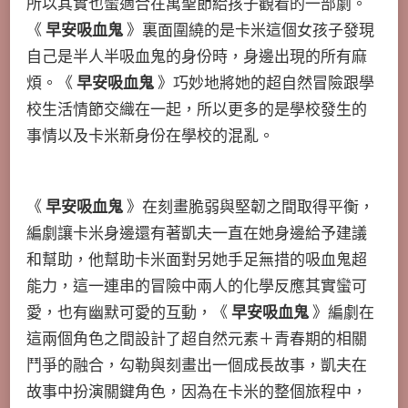
所以其實也蠻適合在萬聖節給孩子觀看的一部劇。
《
早安吸血鬼
》裏面圍繞的是卡米這個女孩子發現
自己是半人半吸血鬼的身份時，身邊出現的所有麻
煩。《
早安吸血鬼
》巧妙地將她的超自然冒險跟學
校生活情節交織在一起，所以更多的是學校發生的
事情以及卡米新身份在學校的混亂。
《
早安吸血鬼
》在刻畫脆弱與堅韌之間取得平衡，
編劇讓卡米身邊還有著凱夫一直在她身邊給予建議
和幫助，他幫助卡米面對另她手足無措的吸血鬼超
能力，這一連串的冒險中兩人的化學反應其實蠻可
愛，也有幽默可愛的互動，《
早安吸血鬼
》編劇在
這兩個角色之間設計了超自然元素＋青春期的相關
鬥爭的融合，勾勒與刻畫出一個成長故事，凱夫在
故事中扮演關鍵角色，因為在卡米的整個旅程中，