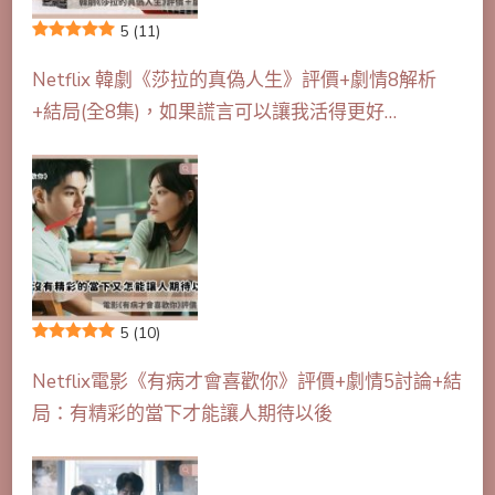
5
(11)
Netflix 韓劇《莎拉的真偽人生》評價+劇情8解析
+結局(全8集)，如果謊言可以讓我活得更好…
5
(10)
Netflix電影《有病才會喜歡你》評價+劇情5討論+結
局：有精彩的當下才能讓人期待以後