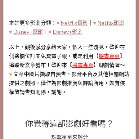
本站更多影劇分類：
♥
Netflix電影
｜
♥
Netflix影劇
｜
♥
Disney+電影
｜
♥
Disney+影劇
以上，觀後感分享給大家，個人一些淺見，歡迎在
側邊欄位訂閱免費電子報，或是利用
【
臉書專頁
】
追蹤新文章發布！歡迎來【
臉書專頁
】聊劇情喔～
♥
文章中圖片擷取自預告、影音平台及其他相關網站
提供之劇照，僅作為影劇推薦與評論所用，如有侵
權敬請告知刪除，謝謝。
你覺得這部影劇好看嗎？
點擊星星來評分