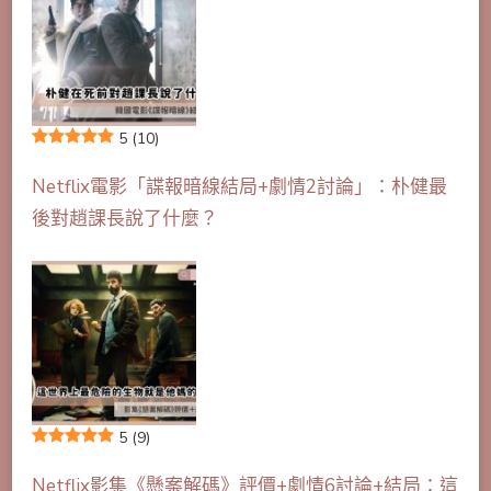
5
(10)
Netflix電影「諜報暗線結局+劇情2討論」：朴健最
後對趙課長說了什麼？
5
(9)
Netflix影集《懸案解碼》評價+劇情6討論+結局：這