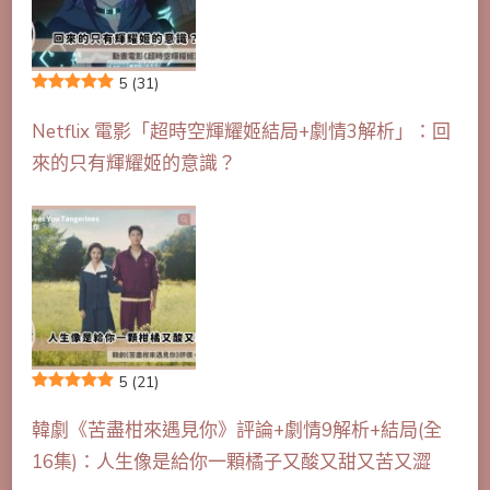
5
(31)
Netflix 電影「超時空輝耀姬結局+劇情3解析」：回
來的只有輝耀姬的意識？
5
(21)
韓劇《苦盡柑來遇見你》評論+劇情9解析+結局(全
16集)：人生像是給你一顆橘子又酸又甜又苦又澀