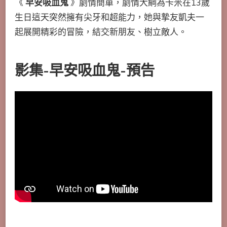
《
早安吸血鬼
》劇情簡單，劇情大綱為卡米在13歲
生日這天突然擁有尖牙和超能力，她與摯友凱夫一
起展開精彩的冒險，結交新朋友、樹立敵人。
影集-早安吸血鬼-預告