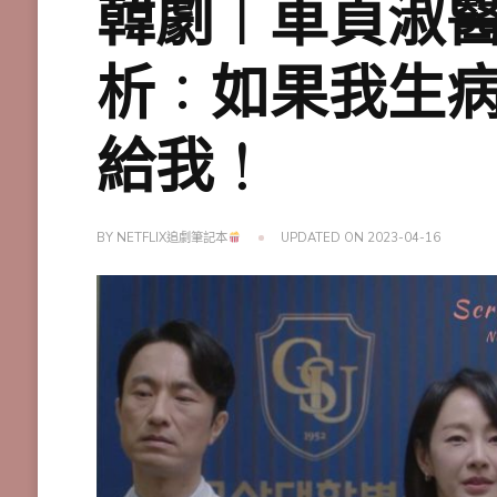
韓劇｜車貞淑醫
析：如果我生
給我！
BY
NETFLIX追劇筆記本
UPDATED ON
2023-04-16