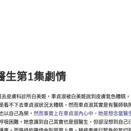
醫生第1集劇情
還去皮膚科診所白美姬，車貞淑被白美姬說到皮膚氣色糟糕，
是看不下去車貞淑狀況太糟糕
，然而車貞淑其實是有醫師執
也以自己為榮，
然而事實上在車貞淑內心中，她是想念當醫
呼吸困難，她意識到自己其實也是個醫生，但卻沒想到自己
護車。而路過的羅伊金則是跟上車，替病患進行緊急的氣切