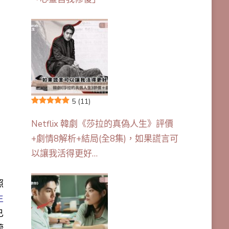
5
(11)
Netflix 韓劇《莎拉的真偽人生》評價
+劇情8解析+結局(全8集)，如果謊言可
以讓我活得更好…
照
生
已
疏