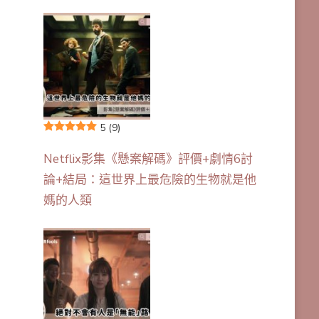
5
(9)
Netflix影集《懸案解碼》評價+劇情6討
論+結局：這世界上最危險的生物就是他
媽的人類