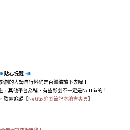
貼心提醒
影劇的人請自行斟酌是否繼續讀下去喔！
y+為主，其他平台為輔，有些影劇不一定是Netflix的！
知，歡迎追蹤
【
Netflix追劇筆記本臉書專頁
】