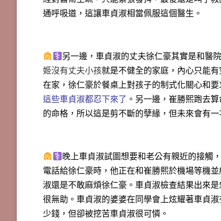
通呼吸道，這讓車貞淑相當佩服這個醫生。
另一邊，車貞淑的丈夫徐仁豪其實是和醫
姬沒有丈夫小孩
就是不健全的家庭，內心只能有
在家，徐仁豪於餐桌上對孩子的制式化關心和要
這些車貞淑都忍下來了
。另一邊，崔勝熙跑去算
的命格，所以這是剪不斷的孽緣，但未來會有一
晚上車貞淑試圖想要和老公有親近的接觸
電話給徐仁豪時，他正在和崔勝熙於機場等機並
淑還是不敢麻煩徐仁豪。車貞淑檢查結果出來是
很無助。車貞淑的婆婆在同學會上炫耀著車貞淑
少錢，但卻被挖苦車貞淑很可憐。