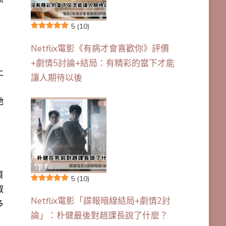
5
(10)
Netflix電影《有病才會喜歡你》評價
+劇情5討論+結局：有精彩的當下才能
上
讓人期待以後
她
貞
5
(10)
淑
Netflix電影「諜報暗線結局+劇情2討
多
論」：朴健最後對趙課長說了什麼？