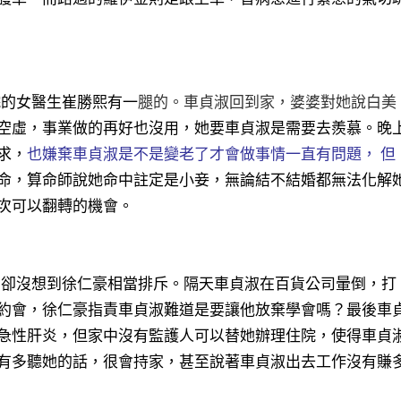
院的女醫生崔勝熙有一
腿的。車貞淑回到家，婆婆對她說白美
空虛，事業做的再好也沒用，她要車貞淑是需要去羨慕。晚
求，
也嫌棄車貞淑是不是變老了才會做事情一直有問題， 但
命，算命師說她命中註定是小妾，無論結不結婚都無法化解
次可以翻轉的機會。
，卻沒想到徐仁豪相當排斥。隔天車貞淑在百貨公司暈倒，打
約會，徐仁豪指責車貞淑難道是要讓他放棄學會嗎？最後車
急性肝炎，但家中沒有監護人可以替她辦理住院，使得車貞
有多聽她的話，很會持家，甚至說著車貞淑出去工作沒有賺