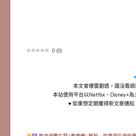
0
(
0
)
本文會
爆雷劇透
，還沒看過
本站使用平台以Netflix、Disne
♥ 如果想定期獲得新文章通