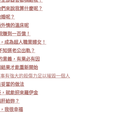
要全部器官都捐給我！
他們來說我算什麼呢？
離婚呢？
婚外情的溫床呢
院賺到一百億！
家，成為超人職業婦女！
不知道老公出軌？
的意義，有果必有因
到結果才能重新開始
種事有強大的殺傷力足以摧毀一個人
是妥當的做法
豪，就能迎來羅伊金
捐肝給妳？
，我很幸福