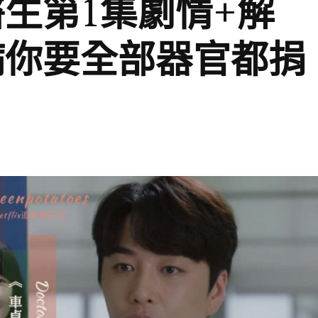
生第1集劇情+解
病你要全部器官都捐