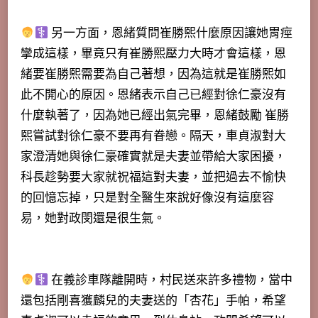
另一方面，恩緒質問崔勝熙什麼原因讓她胃痙
攣成這樣，畢竟只有崔勝熙壓力大時才會這樣，恩
緒要崔勝熙需要為自己著想，因為這就是崔勝熙如
此不開心的原因。恩緒表示自己已經對徐仁豪沒有
什麼執著了，因為她已經出氣完畢，
恩緒鼓勵 崔勝
熙嘗試對徐仁豪不要再有眷戀
。隔天，車貞淑對大
家澄清她與徐仁豪確實就是夫妻並帶給大家困擾，
科長趁勢要大家就祝福這對夫妻，並把過去不愉快
的回憶忘掉，只是對全醫生來說好像沒有這麼容
易，她對政閔還是很生氣。
在義診車隊離開時，村民送來許多禮物，當中
還包括剛喜獲麟兒的夫妻送的
「杏花」手帕，希望