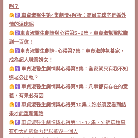
呢？
車貞淑醫生第4集劇情+解析：高爾夫球室是婚外
情的溫床呢
車貞淑醫生劇情與心得第5~6集，車貞淑幫醫院賺
到一百億！
車貞淑醫生劇情+心得第7集：車貞淑帥氣養家，
成為超人職業婦女！
車貞淑醫生劇情與心得第8集：全家就只有我不知
道老公出軌？
車貞淑醫生劇情與心得第9集：凡事都有存在的意
義，有果必有因
車貞淑醫生劇情與心得第10集：妳必須要看到結
果才能重新開始
車貞淑醫生劇情與心得第11~12集，外遇這種事
有強大的殺傷力足以摧毀一個人