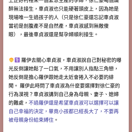
上正好村裡來一個緊急生產的孕婦，徐仁豪喝個爛
醉無法接生，車貞淑也只能硬著頭皮上，因為她是
現場唯一生過孩子的人（只是徐仁豪還忘記車貞淑
當初是剖腹產不是自然產，車貞淑感到無敵傻
眼），最後車貞淑還是幫孕婦順利接生。
羅伊去關心車貞淑，車貞淑說自己對秘密的曝
光反倒讓她鬆了一口氣，不用讓別人指點三角戀，
她反倒是擔心羅伊跟她走太近會捲入不必要的緋
聞。 羅伊此時問了車貞淑
為什麼要選擇對徐仁豪的
行為漠視？
車貞淑講到自己身為母親、妻子、媳婦
的難處，
不過羅伊還是希望車貞淑可以選擇可以讓
自己幸福的決定，畢竟小孩都已經長大了，不要再
被母親身份給束縛住
。