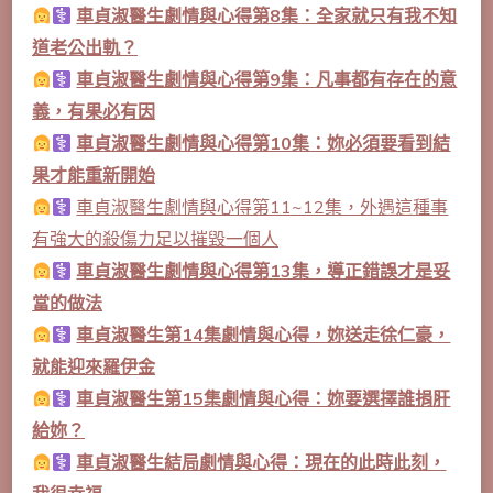
車貞淑醫生劇情與心得第8集：全家就只有我不知
道老公出軌？
車貞淑醫生劇情與心得第9集：凡事都有存在的意
義，有果必有因
車貞淑醫生劇情與心得第10集：妳必須要看到結
果才能重新開始
車貞淑醫生劇情與心得第11~12集，外遇這種事
有強大的殺傷力足以摧毀一個人
車貞淑醫生劇情與心得第13集，導正錯誤才是妥
當的做法
車貞淑醫生第14集劇情與心得，妳送走徐仁豪，
就能迎來羅伊金
車貞淑醫生第15集劇情與心得：妳要選擇誰捐肝
給妳？
車貞淑醫生結局劇情與心得：現在的此時此刻，