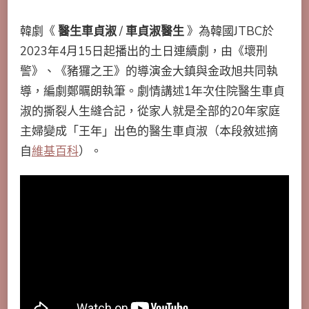
韓劇《
醫生車貞淑
/
車貞淑醫生
》為韓國JTBC於
2023年4月15日起播出的土日連續劇，由《壞刑
警》、《豬玀之王》的導演金大鎮與金政旭共同執
導，編劇鄭曞朗執筆。劇情講述1年次住院醫生車貞
淑的撕裂人生縫合記，從家人就是全部的20年家庭
主婦變成「王年」出色的醫生車貞淑（本段敘述摘
自
維基百科
）。