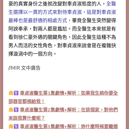
豪的真實身份之後就改變對車貞淑態度的人，
全醫
生選擇以一貫的方式來對待車貞淑，這是對車貞淑
最棒也是最舒適的相處方式，
畢竟全醫生突然變得
阿諛奉承，對兩人都是尷尬。而全醫生本來就是有
看到徐仁豪外遇的關鍵角色，因此全醫生這種不為
男人而活的女性角色，對車貞淑來說會是在複雜抉
擇漩渦中的一個方向。
//MIR 文中廣告
車貞淑醫生第1集劇情+解析：如果我生病你要全
部器官都捐給我！
車貞淑醫生第2集劇情+解析：在這個家，對他們
來說我算什麼呢？
車貞淑醫生第3集劇情+解析：妳什麼時候要離婚