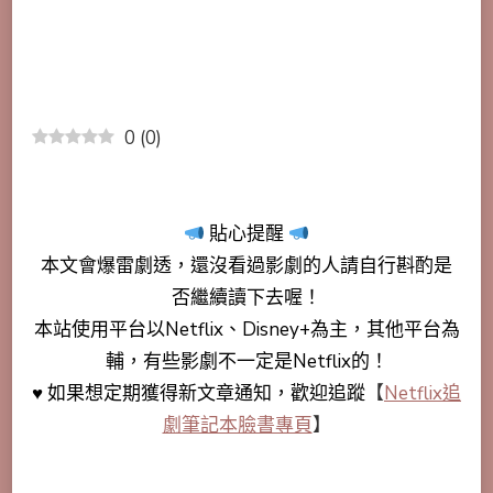
0
(
0
)
貼心提醒
本文會
爆雷劇透
，還沒看過影劇的人請自行斟酌是
否繼續讀下去喔！
本站使用平台以Netflix、Disney+為主，其他平台為
輔，有些影劇不一定是Netflix的！
♥ 如果想定期獲得新文章通知，歡迎追蹤
【
Netflix追
劇筆記本臉書專頁
】