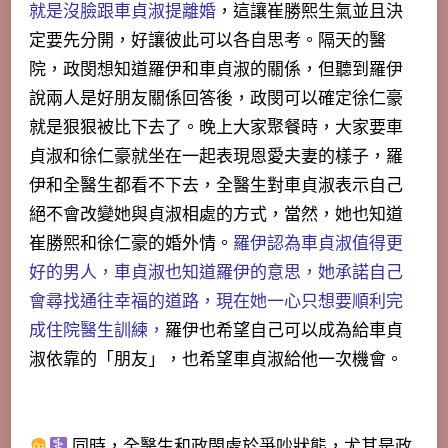
就是沒臉跟車貞淑提離婚
，這讓崔勝熙生氣並且決
定要先分開，好讓彼此可以各自思考。隔天的醫
院，政閔想知道羅伊和車貞淑的關係，但聽到羅伊
說兩人是好朋友關係回答後，政閔可以確定徐仁豪
就是狠狠被比下去了。晚上大家聚餐時，大家要車
貞淑和徐仁豪就坐在一起表現恩愛夫妻的樣子，羅
伊和全醫生都看不下去，全醫生對車貞淑表示自己
絕不會改變她與貞淑相處的方式，當然，她也知道
崔勝熙和徐仁豪的婚外情。
羅伊認為車貞淑值得更
好的男人，車貞淑也知道羅伊的意思，她承諾自己
會尋找通往幸福的道路，現在她一心只想要順利完
成住院醫生訓練，
羅伊也希望自己可以成為給車貞
淑依靠的「朋友」，也希望車貞淑給他一次機會。
同時，全醫生和政閔處於爭吵狀態，尤其是政