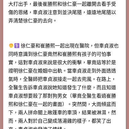
大打出手，最後崔勝熙和徐仁豪一起離開去看手受
傷的恩緒，車貞淑注意到並決尾隨，遠遠地尾隨以
弄清楚徐仁豪的去向。
徐仁豪和崔勝熙一起出現在醫院，但車貞淑也
同時意識到徐仁豪竟然和崔勝熙有孩子的可怕事
實，這對車貞淑來說是很大的衝擊，
畢竟這等於是
證明徐仁豪在婚姻中出軌
。當車貞淑走到外面透透
氣時，全醫師把車貞淑接走一起去兜風。在路上，
全醫生告訴車貞淑說她知道發生了什麼，而且知道
車貞淑想要殺了那對狗男女（畢竟全醫生看過崔勝
熙和徐仁豪在一起的畫面）。突然間，大雨傾盆而
下，兩人拼命關上敞篷車的車頂，結果被淋濕，然
而，兩人對於自己變成落湯雞的樣子，都笑了出