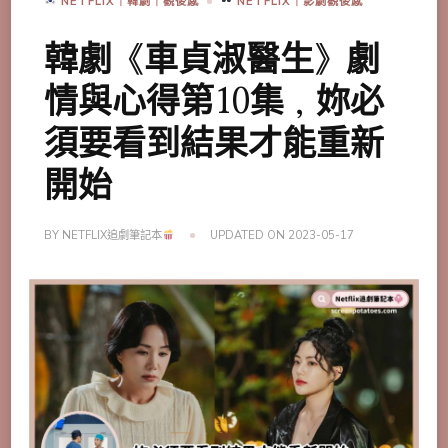
NETFLIX｜韓劇｜觀後感
NETFLIX｜影劇觀後感
韓劇《車貞淑醫生》劇
情與心得第10集，妳必
須要看到結果才能重新
開始
BY
NETFLIX追劇筆記本
UPDATED ON
2023-05-17