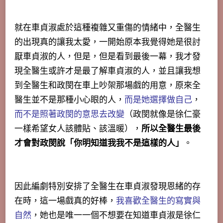
就在車貞淑處於這種複雜又重傷的情緒中，全醫生
的出現真的讓我太愛，一開始原本我覺得她是很討
厭車貞淑的人，但是，
但是看到最後一幕，我才發
現全醫生或許才是最了解車貞淑的人
，並且讓我想
到全醫生和政閔在車上吵架那場戲的用意，原來全
醫生並不是那種小心眼的人，
而是她選擇做自己
，
而不是照著政閔的意思去改變
（政閔就像是徐仁豪
一樣希望女人該體貼、該溫暖），
所以全醫生最後
才會對政閔說「你明知道我我不是這樣的人」
。
因此編劇特別安排了全醫生在車貞淑發現恩緒的存
在時，這一場戲真的好棒，
我喜歡全醫生的寫實與
自然
，她也是唯一一個不想要在知道車貞淑是徐仁