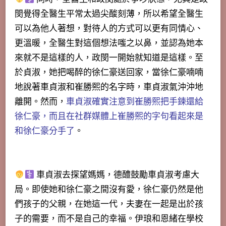
閔覺得全醫生平常太過尖酸刻薄，所以希望全醫生
可以為他人著想，對待人的方式可以更有同情心、
更溫暖，全醫生對這個想法嗤之以鼻，並認為她本
來就不是這樣的人，政閔一開始就知道是這樣。至
於貞淑，她把喝醉的徐仁豪送回家，當徐仁豪喃喃
地說著車貞淑和崔勝熙的名字時，車貞淑氣沖沖地
離開。然而，
車貞淑確實注意到崔勝熙把手鍊還給
徐仁豪，而且在社群媒體上崔勝熙的字句看起來是
和徐仁豪分手了
。
車貞淑去探望媽媽，德醴鼓勵車貞淑考慮大
局。即使她和徐仁豪之間沒有愛，徐仁豪仍然是他
們孩子的父親，在她這一代，夫妻在一
起是出於孩
子的需要，而不是自己的幸福
。伊琅和恩緒在學校