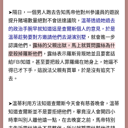
➤隔日，一個男人跑去告知馬帝他對州參議員的遊說
提升賭場數量絕對不會送達議院，
溫蒂透過她過去
的政治手腕早就知道這是查爾斯個人的意見，於是
溫蒂趁勢要對方邀請他們去湖濱別墅
，就會進一步
認識他們。
露絲的父親出獄，馬上就質問露絲為什
麼殺掉羅斯他們
，露絲表示羅斯背叛她並且要套話
給FBI知道，甚至要把殺人罪羅織在她身上，她逼不
得已才下手，這說法父親有買單，於是沒有追究下
去。
➤溫蒂利用方法知道查爾斯今天會有慈善晚會，溫蒂
知道查爾斯並不是要拒絕他們，畢竟沒人會開四小
時車叫別人離他遠一點，在去晚宴之前，馬帝特別