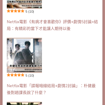
5
(10)
Netflix電影《有病才會喜歡你》評價+劇情5討論+結
局：有精彩的當下才能讓人期待以後
5
(10)
Netflix電影「諜報暗線結局+劇情2討論」：朴健最
後對趙課長說了什麼？