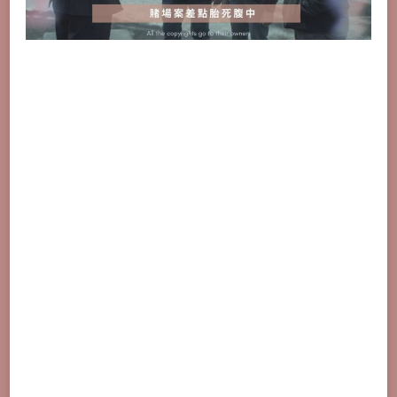
償
一
命，
賭
場
案
差
點
胎
死
腹
中