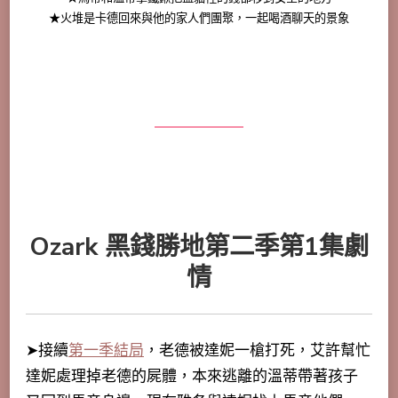
★火堆是卡德回來與他的家人們團聚，一起喝酒聊天的景象
Ozark 黑錢勝地第二季第1集劇
情
➤接續
第一季結局
，老德被達妮一槍打死，艾許幫忙
達妮處理掉老德的屍體，本來逃離的溫蒂帶著孩子