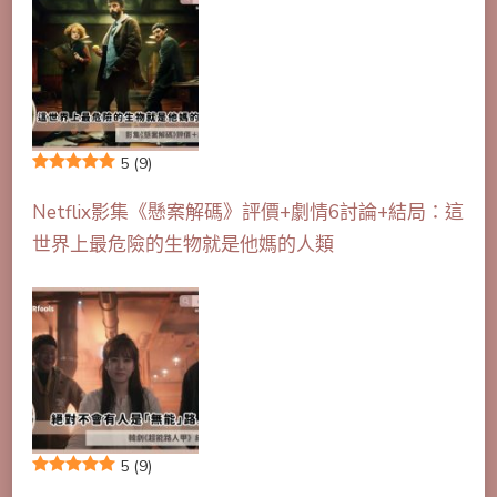
5
(9)
Netflix影集《懸案解碼》評價+劇情6討論+結局：這
世界上最危險的生物就是他媽的人類
5
(9)