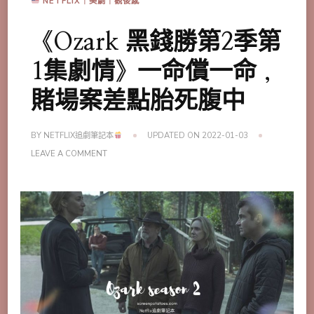
NETFLIX｜美劇｜觀後感
《Ozark 黑錢勝第2季第
1集劇情》一命償一命，
賭場案差點胎死腹中
BY
NETFLIX追劇筆記本
UPDATED ON
2022-01-03
ON
LEAVE A COMMENT
《OZARK
黑
錢
勝
第
2
季
第
1
集
劇
情》
一
命