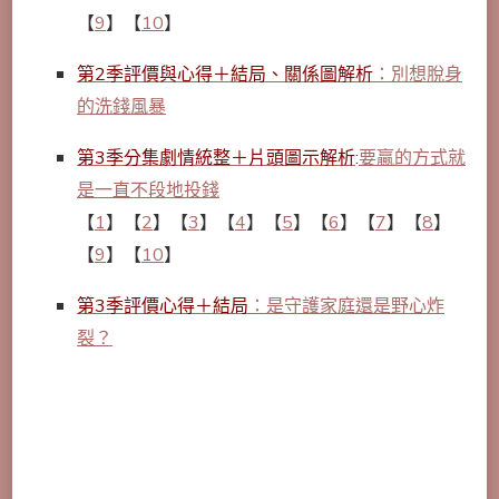
【
9
】【
10
】
第2季
評價與心得＋結局、關係圖解析
：別想脫身
的洗錢風暴
第3季分集劇情統整＋片頭圖示解析
:
要贏的方式就
是一直不段地投錢
【
1
】【
2
】【
3
】【
4
】【
5
】【
6
】【
7
】【
8
】
【
9
】【
10
】
第3季評價心得＋結局
：是守護家庭還是野心炸
裂？