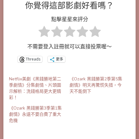
你覺得這部影劇好看嗎？
點擊星星來評分
不需要登入註冊就可以直接投票喔～
Threads
更多
Netflix美劇《黑錢勝地第二
《Ozark 黑錢勝第2季第5集
季劇情》分集劇情、片頭圖
劇情》明天再驚慌失措，今
示解析：洗錢格局更大更精
天不能倒下
彩！
《Ozark 黑錢勝第3季第1集
劇情》永遠不要白費了重大
危機