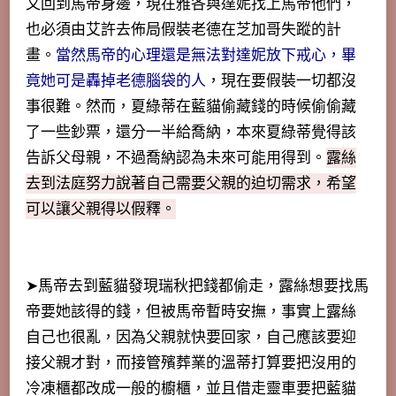
又回到馬帝身邊，現在雅各與達妮找上馬帝他們，
也必須由艾許去佈局假裝老德在芝加哥失蹤的計
畫。
當然馬帝的心理還是無法對達妮放下戒心，畢
竟她可是轟掉老德腦袋的人
，現在要假裝一切都沒
事很難。然而，夏綠蒂在藍貓偷藏錢的時候偷偷藏
了一些鈔票，還分一半給喬納，本來夏綠蒂覺得該
告訴父母親，不過喬納認為未來可能用得到。
露絲
去到法庭努力說著自己需要父親的迫切需求，希望
可以讓父親得以假釋。
➤馬帝去到藍貓發現瑞秋把錢都偷走，露絲想要找馬
帝要她該得的錢，但被馬帝暫時安撫，事實上露絲
自己也很亂，因為父親就快要回家，自己應該要迎
接父親才對，而接管殯葬業的溫蒂打算要把沒用的
冷凍櫃都改成一般的櫥櫃，並且借走靈車要把藍貓