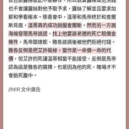
去告訴露絲彼此不是夥伴，所以就算露絲幫他洗錢
也不會讓露絲對他予取予求，露絲了解並且要求加
薪和學看帳本。慈善會中，溫蒂和馬帝終於和查爾
斯見面，
溫蒂真的成功說服查爾斯
，
然而另一方面
海倫發現馬帝說謊
，
找上他要談老德的死亡賠償金
條件
，馬帝跟達妮、雅各談過後被他們拒絕付錢，
雅各反倒是把艾許殺掉，當作是一命償一命的代
價
，但艾許的死讓溫蒂相當不能接受，反倒是馬帝
認為這是雅各的選擇，也是因為他的死，賭場才不
會胎死腹中。
//MIR 文中廣告