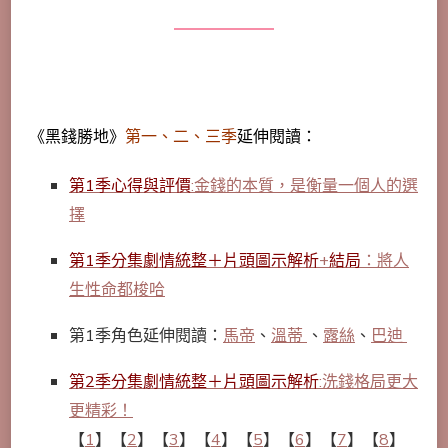
《黑錢勝地》
第一、二、三季
延伸閱讀：
第1季心得與評價
:金錢的本質，是衡量一個人的選
擇
第1季分集劇情統整＋片頭圖示解析
+
結局
：將人
生性命都梭哈
第1季角色延伸閱讀：
馬帝
、
溫蒂
、
露絲
、
巴迪
第2季分集劇情統整＋片頭圖示解析
:
洗錢格局更大
更精彩！
【
1
】【
2
】【
3
】【
4
】【
5
】【
6
】【
7
】【
8
】