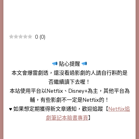
0
(
0
)
貼心提醒
本文會
爆雷劇透
，還沒看過影劇的人請自行斟酌是
否繼續讀下去喔！
本站使用平台以Netflix、Disney+為主，其他平台為
輔，有些影劇不一定是Netflix的！
♥ 如果想定期獲得新文章通知，歡迎追蹤
【
Netflix追
劇筆記本臉書專頁
】