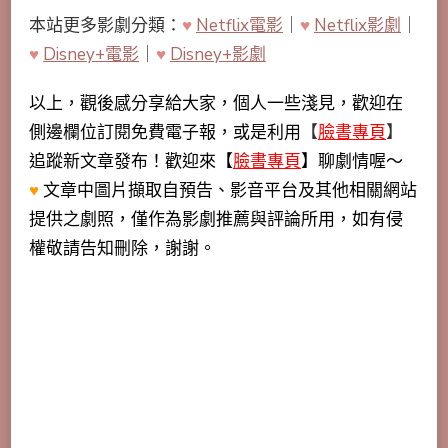
本站更多影劇分類：
♥
Netflix電影
｜
♥
Netflix影劇
｜
♥
Disney+電影
｜
♥
Disney+影劇
以上，觀後感分享給大家，個人一些淺見，歡迎在
側邊欄位訂閱免費電子報，或是利用
【
臉書專頁
】
追蹤新文章發布！歡迎來【
臉書專頁
】聊劇情喔～
♥
文章中圖片擷取自預告、影音平台及其他相關網站
提供之劇照，僅作為影劇推薦與評論所用，如有侵
權敬請告知刪除，謝謝。