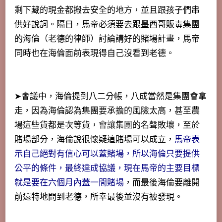
剩下藏的現金都搬去安全的地方，並且跟孩子們串
供好說詞。隔日，馬帝必須要去跟墨西哥販毒集團
的海倫（老德的律師）討論講好的賭場計畫，馬帝
同時也在海倫面前表現得自己沒看到老德。
➤會議中，海倫提到八二分帳，八成當然是集團會拿
走，因為海倫認為集團要承擔的風險太高，甚至農
場這些貨都是次等貨，會讓集團的名聲敗壞，至於
賭場部分，海倫說很懷疑這賭場可以成立，
馬帝表
示自己絕對有信心可以蓋賭場，所以海倫只要提供
公平的條件，最終達成協議，現在馬帝的主要目標
就是要在六個月內蓋一間賭場
，而最後海倫要離開
前還特地問到老德，所幸最後並沒有被發現。