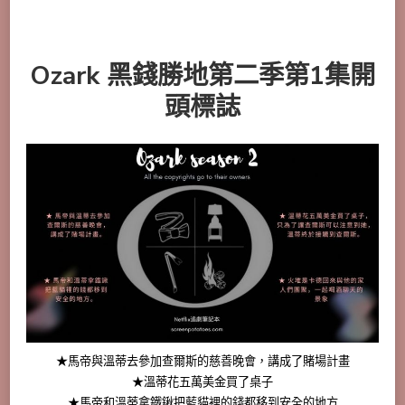
Ozark 黑錢勝地第二季第1集開
頭標誌
★馬帝與溫蒂去參加查爾斯的慈善晚會，講成了賭場計畫
★溫蒂花五萬美金買了桌子
★馬帝和溫蒂拿鐵鍬把藍貓裡的錢都移到安全的地方