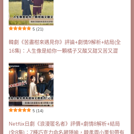
5
(21)
韓劇《苦盡柑來遇見你》評論+劇情9解析+結局(全
16集)：人生像是給你一顆橘子又酸又甜又苦又澀
5
(14)
Netflix日劇《浪漫匿名者》評價+劇情8解析+結局
(全8集)：7種巧克力命名藏隱喻，韓孝周小栗旬帶有