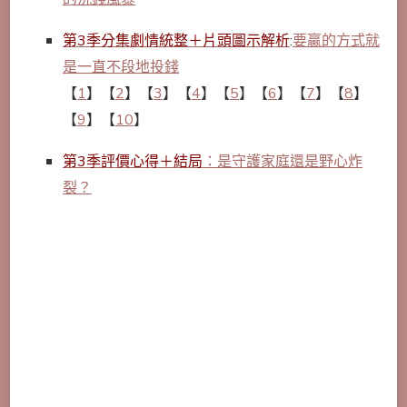
第3季分集劇情統整＋片頭圖示解析
:
要贏的方式就
是一直不段地投錢
【
1
】【
2
】【
3
】【
4
】【
5
】【
6
】【
7
】【
8
】
【
9
】【
10
】
第3季評價心得＋結局
：是守護家庭還是野心炸
裂？