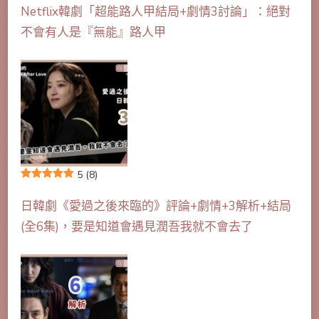
Netflix韓劇「超能路人甲結局+劇情3討論」：絕對
不會有人是『無能』路人甲
5
(8)
日韓劇《愛過之後來臨的》評論+劇情+3解析+結局
(全6集)，要是知道會遇見潤吾我就不會去了