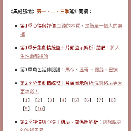
《黑錢勝地》
第一、二、三季
延伸閱讀：
第1季心得與評價
:金錢的本質，是衡量一個人的選
擇
第1季分集劇情統整＋片頭圖示解析
+
結局
：將人
生性命都梭哈
第1季角色延伸閱讀：
馬帝
、
溫蒂
、
露絲
、
巴迪
第2季分集劇情統整＋片頭圖示解析
:
洗錢格局更大
更精彩！
【
1
】【
2
】【
3
】【
4
】【
5
】【
6
】【
7
】【
8
】
【
9
】【
10
】
第2季
評價與心得＋結局、關係圖解析
：別想脫身
的洗錢風暴