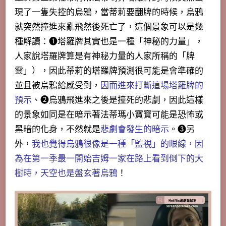
現了
一隻失控的烏鴉
，當蒂莉要翻牌的時候，烏鴉
就突然撞進來亂飛然後死亡了，這個景象可以是幾
種解讀：➊塔羅牌其實也是一種「神秘的力量」，
人家說塔羅牌算是有神秘力量的人家所稱的「牌
靈」），因此蒂莉的塔羅牌預測很可能是會準確的
並且被烏鴉給感受到，
因而進來打斷這場塔羅牌的
預示
、❷烏鴉飛進來之後是撞死的悲劇，因此這樣
的景象如同是在暗示著法蒂瑪小寶寶可能是恐怖或
黑暗的化身，不然就是
悲劇會發生的暗示
。➌另
外，
我也覺得烏鴉很像是一種「監視」的眼線，因
為在第一季最一開始吉姆一家在路上看到倒下的大
樹時，天空也是盤玄著烏鴉
！