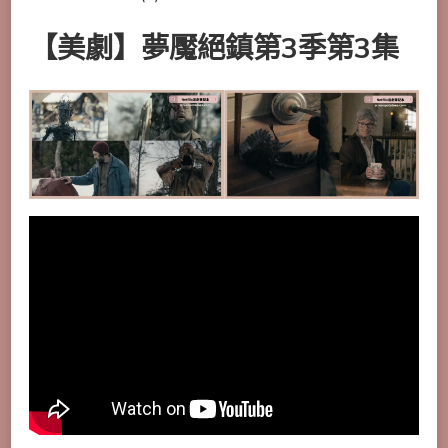
【美劇】夢魘絕鎮第3季第3集