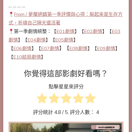
… … … …
From / 夢魘絕鎮第一季評價與心得：躲起來是生存方
式，祈禱自己隔天還活著
第一季劇情統整：【
E01劇情
】【
E02劇情
】【
E03
劇情
】【
E04劇情
】【
E05劇情
】
】【
【
E06劇情
】【
E07劇情
E08劇情
】【
E09劇情
】
【
E10結局劇情
】
你覺得這部影劇好看嗎？
點擊星星來評分
評分統計
4.8
/ 5. 評分人數：
4