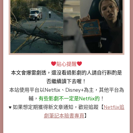
貼心提醒
本文會
爆雷劇透
，還沒看過影劇的人請自行斟酌是
否繼續讀下去喔！
本站使用平台以Netflix、Disney+為主，其他平台為
輔，
有些影劇不一定是Netflix的
！
♥ 如果想定期獲得新文章通知，歡迎追蹤
【
Netflix追
劇筆記本臉書專頁
】