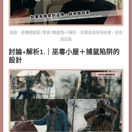
美劇｜夢魘絕鎮第3季第3集劇情+5解析，如果有路來到這裡，就有
路回家
討論+解析1.｜巫毒小屋＋捕鼠陷阱的
設計