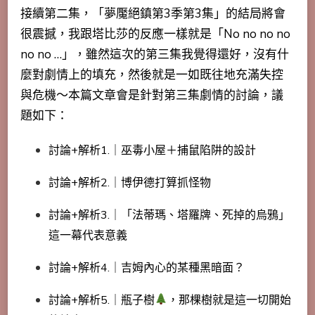
接續第二集，「夢魘絕鎮第3季第3集」的結局將會
很震撼，我跟塔比莎的反應一樣就是「No no no no
no no …」，雖然這次的第三集我覺得還好，沒有什
麼對劇情上的填充，然後就是一如既往地充滿失控
與危機～本篇文章會是針對第三集劇情的討論，議
題如下：
討論+解析1.｜巫毒小屋＋捕鼠陷阱的設計
討論+解析2.｜博伊德打算抓怪物
討論+解析3.｜「法蒂瑪、塔羅牌、死掉的烏鴉」
這一幕代表意義
討論+解析4.｜吉姆內心的某種黑暗面？
討論+解析5.｜瓶子樹
，那棵樹就是這一切開始