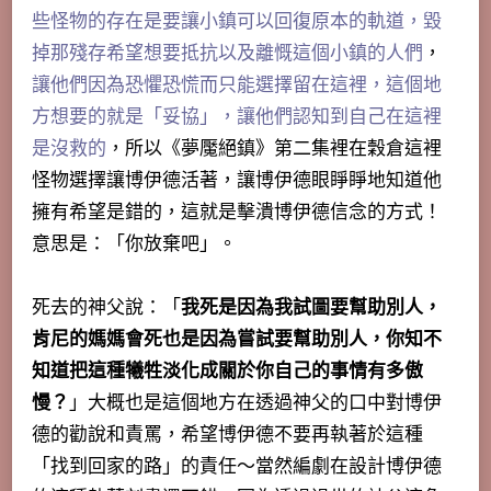
些怪物的存在是要讓小鎮可以回復原本的軌道，毀
掉那殘存希望想要抵抗以及離慨這個小鎮的人們
，
讓他們因為恐懼恐慌而只能選擇留在這裡，這個地
方想要的就是「妥協」，讓他們認知到自己在這裡
是沒救的
，所以《夢魘絕鎮》第二集裡在穀倉這裡
怪物選擇讓博伊德活著，讓博伊德眼睜睜地知道他
擁有希望是錯的，這就是擊潰博伊德信念的方式！
意思是：「你放棄吧」。
死去的神父說：「
我死是因為我試圖要幫助別人，
肯尼的媽媽會死也是因為嘗試要幫助別人，你知不
知道把這種犧牲淡化成關於你自己的事情有多傲
慢？
」大概也是這個地方在透過神父的口中對博伊
德的勸說和責罵，希望博伊德不要再執著於這種
「找到回家的路」的責任～當然編劇在設計博伊德