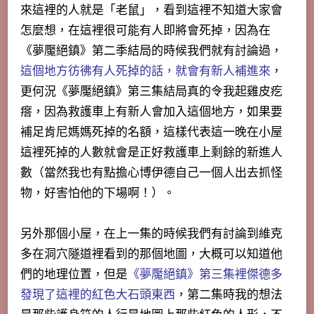
來這裡的人就是「老鼠」
，看到這裡不知道大家會
怎麼想，在這裡很可能有人即將會死掉，因為在
《夢魘絕鎮》第二季結局的時候我們就有討論過，
這個地方彷彿有人死掉的話，就會有新人補進來
，
更何況《夢魘絕鎮》第三集結局真的令我起雞皮疙
瘩，因為救護車上有新人會加入這個地方，如果要
補足肯尼媽媽死掉的名額，這樣代表這一晚在小屋
這裡死掉的人數就會是正好救護車上剩餘的新進人
數（當然我也有點擔心博伊德自己一個人出去抓怪
物，好害怕他的下場啊！）。
另外那個小屋，在上一集的時候我們有討論到維克
多在洞穴隧道裡看到的那個地圖，大概可以知道他
們的地理位置，但是
《夢魘絕鎮》第三集裡傑德多
發現了這裡的紅色大石頭東西
，第二集時我的想法