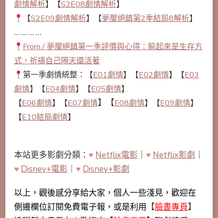
劇情解析
】【
S2E08劇情解析
】
【
S2E09劇情解析
】【
夢魘絕鎮第2季結局8解析
】
… … … …
From / 夢魘絕鎮第一季評價與心得：躲起來是生存方
式，祈禱自己隔天還活著
第一季劇情統整：【
E01劇情
】【
E02劇情
】【
E03
劇情
】【
E04劇情
】【
E05劇情
】
】【
【
E06劇情
】【
E07劇情
E08劇情
】【
E09劇情
】
【
E10結局劇情
】
本站更多影劇分類：
♥
Netflix電影
｜
♥
Netflix影劇
｜
♥
Disney+電影
｜
♥
Disney+影劇
以上，觀後感分享給大家，個人一些淺見，歡迎在
側邊欄位訂閱免費電子報，或是利用
【
臉書專頁
】