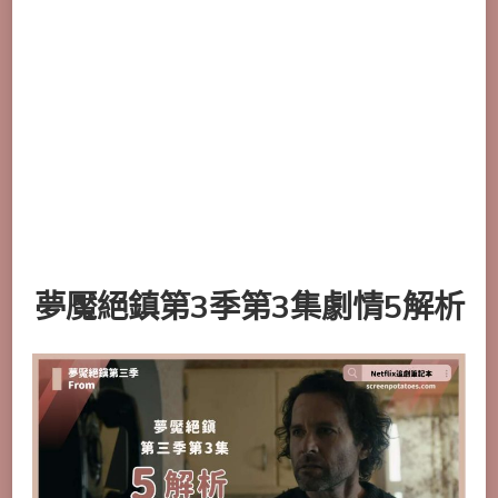
夢魘絕鎮第3季第3集劇情5解析