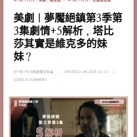
NETFLIX｜美劇｜觀後感
NETFLIX｜影劇觀後感
美劇｜夢魘絕鎮第3季第
3集劇情+5解析，塔比
莎其實是維克多的妹
妹？
BY
NETFLIX追劇筆記本
UPDATED ON
2024-10-10
ON
LEAVE A COMMENT
美
劇
｜
夢
魘
絕
鎮
第
3
季
第