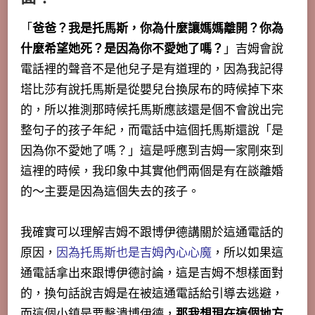
「
爸爸？我是托馬斯，你為什麼讓媽媽離開？你為
什麼希望她死？是因為你不愛她了嗎？
」吉姆會說
電話裡的聲音不是他兒子是有道理的，因為我記得
塔比莎有說托馬斯是從嬰兒台換尿布的時候掉下來
的，所以推測那時候托馬斯應該還是個不會說出完
整句子的孩子年紀，而電話中這個托馬斯還說「
是
因為你不愛她了嗎？
」這是呼應到吉姆一家剛來到
這裡的時候，我印象中其實他們兩個是有在談離婚
的～主要是因為這個失去的孩子。
我確實可以理解吉姆不跟博伊德講關於這通電話的
原因，
因為托馬斯也是吉姆內心心魔
，所以如果這
通電話拿出來跟博伊德討論，這是吉姆不想樣面對
的，換句話說吉姆是在被這通電話給引導去逃避，
而這個小鎮是要擊潰博伊德，
那我想現在這個地方