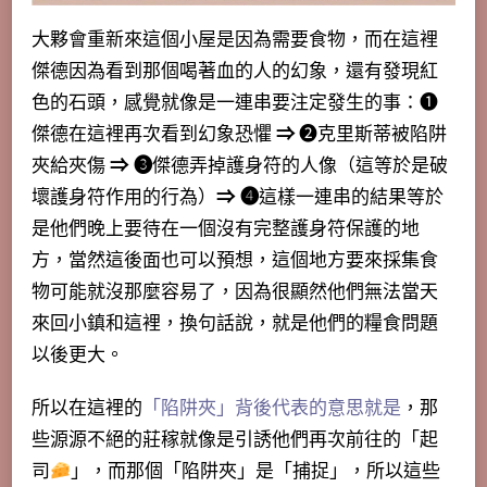
大夥會重新來這個小屋是因為需要食物，而在這裡
傑德因為看到那個喝著血的人的幻象，還有發現紅
色的石頭，感覺就像是一連串要注定發生的事：❶
傑德在這裡再次看到幻象恐懼
⇒
❷克里斯蒂被陷阱
夾給夾傷
⇒ ❸
傑德弄掉護身符的人像（這等於是破
壞護身符作用的行為）
⇒ ❹
這樣一連串的結果等於
是他們晚上要待在一個沒有完整護身符保護的地
方，當然這後面也可以預想，這個地方要來採集食
物可能就沒那麼容易了，因為很顯然他們無法當天
來回小鎮和這裡，換句話說，就是他們的糧食問題
以後更大。
所以在這裡的
「陷阱夾」背後代表的意思就是
，
那
些源源不絕的莊稼就像是引誘他們再次前往的「起
司
」，而那個「陷阱夾」是「捕捉」，所以這些