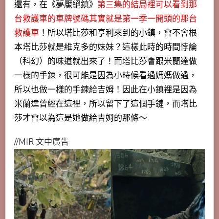
還有，在《夢魘絕鎮》
第三集的結局裡可以看到那
台救護車的車牌號碼其實就是第一季一開頭的那台
救護車
！所以塔比莎和亨利來到的小鎮，會不會根
本塔比莎就是維克多的妹妹？這樣此時的時間悖論
（科幻）的味道就出來了！而塔比莎會跟米蘭達做
一樣的手鍊，很可能是因為小時候看過媽媽做過，
所以也做一樣的手鍊給吉姆！因此在小鎮裡是因為
米蘭達曾經在這裡，所以留下了這個手鏈，而塔比
莎才會以為這是她做給吉姆的那條～
//MIR 文中廣告