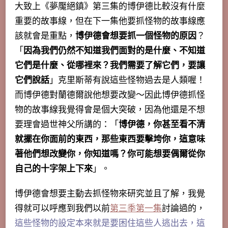
大致上《夢魘絕鎮》第三集的博伊德比較沒有什麼
重要的故事線，但在下一集他要抓怪物的故事線應
該就會是重點，
博伊德會想要抓一個怪物的原因
？
「
因為我們仍然不知道我們面對的是什麼、不知道
它們是什麼、從哪裡來？我們需要了解它們，要讓
它們說話
」克里斯蒂有說這些怪物過去是人類喔！
而博伊德對蘭德爾說他想要改變～因此博伊德抓怪
物的故事線我覺得會是個大突破，因為他還是不想
要理會過世神父所講的：「
博伊德，你甚至看不清
就擺在你面前的東西，那些東西要擊垮你，這意味
著他們想改變你，你知道嗎？你可能想要偶爾從你
自己的十字架上下來
」。
博伊德會想要主動去抓怪物來研究並且了解，我覺
得就可以呼應到我們以前
第三季第一集
討論過的，
這些怪物的設定本來就是要困住這些人逃出去，這