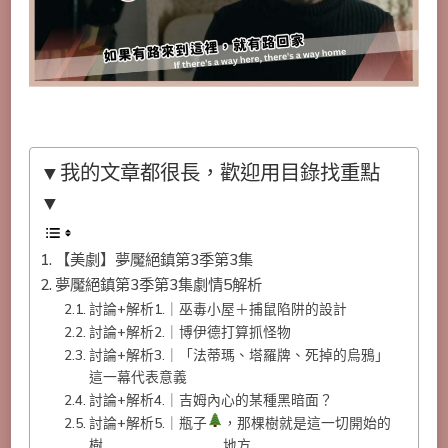
3
集
劇
情
+5
解
析，
塔
比
莎
其
▼我的文章都很長，歡迎用目錄找重點
實
是
▼
維
克
多
【美劇】夢魘絕鎮第3季第3集
的
妹
夢魘絕鎮第3季第3集劇情5解析
妹？
討論+解析1.｜巫毒小屋＋捕鼠陷阱的設計
討論+解析2.｜博伊德打算抓怪物
討論+解析3.｜「法蒂瑪、塔羅牌、死掉的烏鴉」
這一幕代表意義
討論+解析4.｜吉姆內心的某種黑暗面？
討論+解析5.｜瓶子
，那棵樹就是這一切開始的
樹
地方