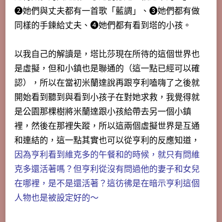
❷她們與丈夫都有一首歌「藍調」、❸她們都有做
同樣的手鍊給丈夫、➍她們都有看到塔的小孩。
以我自己的解讀是，塔比莎現在所待的這個世界也
是虛擬，但和小鎮也是聯通的（這一點已經可以確
認），所以在當初米蘭達說再跟亨利嗑嗨了之後就
開始看到聽到與看到小孩子在對她求救，我覺得就
是公園那棵樹將米蘭達跟小孩給帶去另一個小鎮
裡，然後在那裡失蹤，所以這兩個虛擬世界是互通
和連結的，這一點其實也可以從亨利的反應知道，
因為亨利看到維克多的午餐和的時候，就只有問維
克多還活著嗎？但亨利從沒有問過他的妻子和女兒
在哪裡，是不是還活著？這彷彿是在暗示亨利這個
人物也是被設定好的～