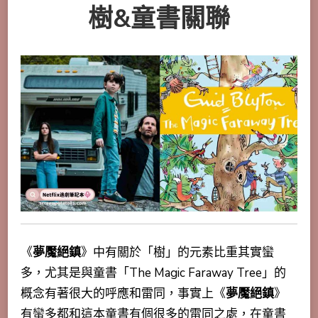
樹&童書關聯
《
夢魘絕鎮
》中有關於「樹」的元素比重其實蠻
多，尤其是與童書
「The
Magic
Faraway
Tree」的
概念有著很大的呼應和雷同，事實上《
夢魘絕鎮
》
有蠻多都和這本童書有個很多的雷同之處，在童書