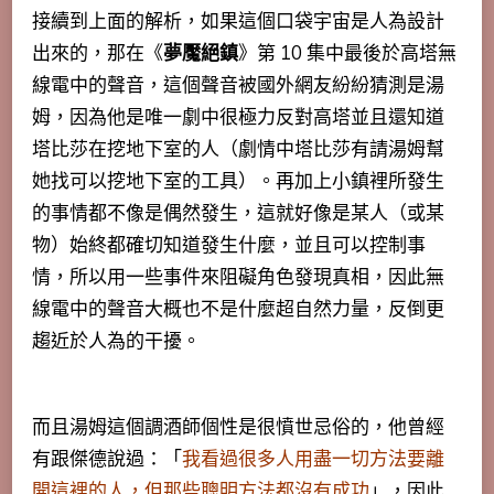
接續到上面的解析，如果這個口袋宇宙是人為設計
出來的，那在《
夢魘絕鎮
》第
10
集中最後於高塔無
線電中的聲音，這個聲音被國外網友紛紛猜測是湯
姆，
因為他是唯一劇中很極力反對高塔並且還知道
塔比莎在挖地下室的人（劇情中塔比莎有請湯姆幫
她找可以挖地下室的工具）。再加上小鎮裡所發生
的事情都不像是偶然發生，
這就好像是某人（或某
物）始終都確切知道發生什麼，並且可以控制事
情，所以用一些事件來阻礙角色發現真相，因此無
線電中的聲音大概也不是什麼超自然力量，反倒更
趨近於人為的干擾。
而且湯姆這個調酒師個性是很憤世忌俗的，他曾經
有跟傑德說過：「
我看過很多人用盡一切方法要離
開這裡的人，但那些聰明方法都沒有成功
」，因此