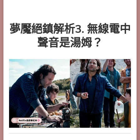
夢魘絕鎮解析3. 無線電中
聲音是湯姆？