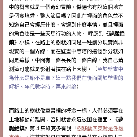
中的概念就是一個奇幻冒險，傑德也有說這個地方
是個實境秀、整人節目嗎？因此在裡面的角色並不
知道自己會經歷什麼、會遇到什麼事情，並且裡面
的角色也是一些天馬行功的人物
。
呼應到《
夢魘絕
鎮
》小鎮，在路上的樹就如同是一種劃分現實與非
現實的一個界線，而在壁畫中等塔的這個部分就如
同是這樣，中間有一條長長的一條白線，我自己猜
測這可能就是影射著擋在路上大樹。（
至於壁畫中
為什麼是船不是車？這一點我們在後面關於壁畫的
解析、年代數字時，再來討論
）
而路上的樹就像童書裡的概念一樣，人們必須要在
土地移動前離開，否則就會永遠被困在裡面，《
夢
魘絕鎮
》第 4 集維克多有說「
樹移動四英吋是件壞