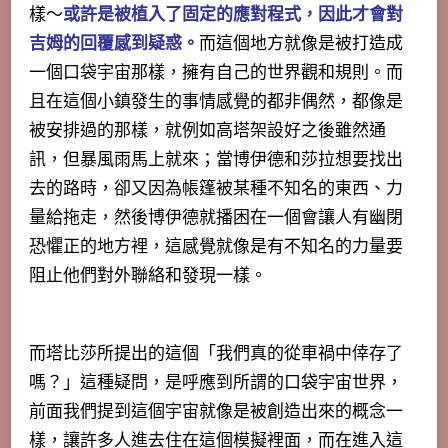
樣～
或許是被植入了固定的應對程式，因此才會對
吉姆的回覆感到疑惑。
而這個地方就像是被打造成
一個口袋宇宙那樣，擁有自己的世界觀和規則。而
且在這個小鎮發生的事情感覺的都非偶然，都像是
被安排過的那樣，就例如高塔架設好之後雖然通
訊，但暴風雨馬上就來；當博伊德和莎拉想要找出
去的路時，卻又因為帳篷被某種不知名的東西、力
量給拖走，然後博伊德就播困在一個會讓人有幽閉
恐懼正的地方裡，這感覺就像是有不知名的力量要
阻止他們對外聯絡和發現一樣。
而塔比莎所提出的這個「
我們真的從車禍中倖存了
嗎？」這種疑問，是呼應到所謂的口袋宇宙世界，
前面我們提到這個宇宙就像是被創造出來的概念一
樣，讓許多人進去住在這個模擬裡面，而在進入這