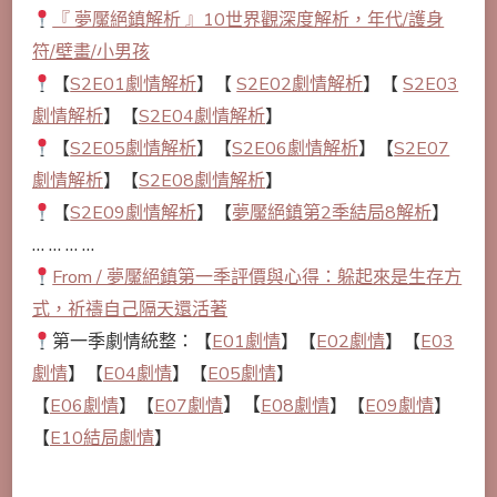
『 夢魘絕鎮解析 』10世界觀深度解析，年代/護身
符/壁畫/小男孩
【
S2E01劇情解析
】【
S2E02劇情解析
】【
S2E03
劇情解析
】【
S2E04劇情解析
】
【
S2E05劇情解析
】【
S2E06劇情解析
】【
S2E07
劇情解析
】【
S2E08劇情解析
】
【
S2E09劇情解析
】【
夢魘絕鎮第2季結局8解析
】
… … … …
From / 夢魘絕鎮第一季評價與心得：躲起來是生存方
式，祈禱自己隔天還活著
第一季劇情統整：【
E01劇情
】【
E02劇情
】【
E03
劇情
】【
E04劇情
】【
E05劇情
】
】【
【
E06劇情
】【
E07劇情
E08劇情
】【
E09劇情
】
【
E10結局劇情
】