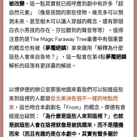
被改變
，這一點其實就已經呼應到劇中有許多「超
自然元素」（像是夜間的那些怪物、維克多可以預
測未來、甚至樹木可以讓人穿越的概念，還有那個
白衣小男孩的存在、莎拉聽到的聲音等等）。值得
注意的是The Magic Faraway Tree童書中有個重要
的概念也有被《
夢魘絕鎮
》拿來運用「
解釋為什麼
這些人會來自各地？
」，這一點會在第4點
夢魘絕鎮
解析的段落有更詳盡的解說。
以博伊德的辦公室那張地圖來看我們可以知道這些
來到這裡的人
都是
從北美洲各個不一樣的地點而
來
，這也吻合本劇劇名「From」的概念，傑德有曾
經提出疑問：「
為什麼是這些人來到這裡？
」
也就
是說這些人會在這裡就像是被挑選來，而不是隨機
而來（而且有趣的是在本劇中，其實有蠻多關於