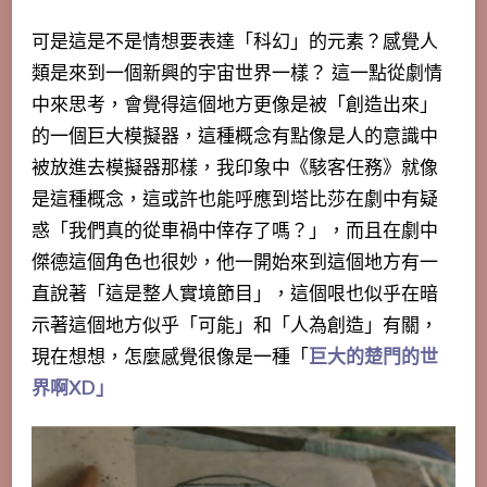
可
是這是不是情想要表達「科幻」的元素？感覺人
類是來到一個新興的宇宙世界一樣？
這一點從劇情
中來思考，會覺得這個地方更像是被
「創造出來」
的
一個巨大模擬器
，這種概念有點像是人的意識中
被放進去模擬器那樣，我印象中《駭客任務》就像
是這種概念，這或許也能呼應到塔比莎在劇中有疑
惑「我們真的從車禍中倖存了嗎？」，而且在劇中
傑德這個角色也很妙，他一開始來到這個地方有一
直說著「這是整人實境節目」，這個哏也似乎在暗
示著這個地方似乎「可能」和「人為創造」有關，
現在想想，怎麼感覺很像是一種「
巨大的楚門的世
界啊XD」