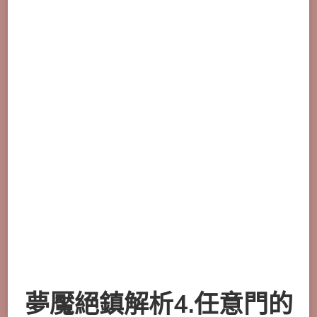
夢魘絕鎮解析4.任意門的