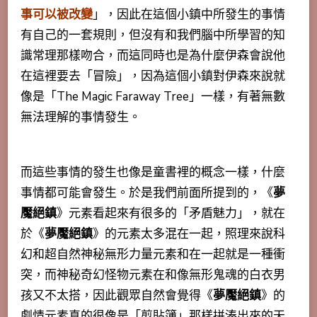
事可以被改變
」，因此在這個小鎮中所發生的事情
有自己的一套規則，但沒有和我們腦中所學習的知
識常理那樣吻合，而這同時也是為什麼伊森會說他
在這裡要去「冒險」，因為這個小鎮對伊森來說就
像是「The Magic Faraway Tree」一樣，有著無數
無法理解的事情發生。
而這些事情的發生也像是童書裡的概念一樣，什麼
事情都可能會發生。於是我們前面所提到的，《
夢
魘絕鎮
》元素看起來有很多的「
矛盾魅力
」，就在
於《
夢魘絕鎮
》的元素太多混在一起，照理來說科
幻和超自然神秘無形力量元素和在一起就是一種衝
突，而神秘奇幻怪物元素在和像無形鬼魂的白衣男
孩又不太搭，因此觀眾自然會覺得《
夢魘絕鎮
》的
劇情元素真的很像是「剪貼簿」那樣拼湊出來的天