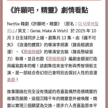
《許願吧，精靈》劇情看點
Netflix 韓劇《許願吧，精靈》（原名：
다 이루어질
지니
/ 英文：Genie, Make A Wish）於 2025 年 10
月 3 日全球同步上線，劇集共 13 集，由《雞不可
失》《浪漫的體質》的導演李炳憲（擅長輕調浪
漫）、《
黑暗榮耀
》的導演安吉鎬（擅長懸疑張
力）執導，並且也跟《
黑暗榮耀
》編劇金銀淑打造
與編寫劇本的喔！該劇集找來金宇彬與秀智領銜主
演，是一部結合奇幻但已會特別去探討人性的浪漫
喜劇
！
故事圍繞在完全沒有情感的奇嘉盈偶然奇遇精靈的
故事而展開，
這個沉睡千年的精靈意外被喚醒，精
靈以實現三個願望為交換，逐步介入奇嘉盈原本平