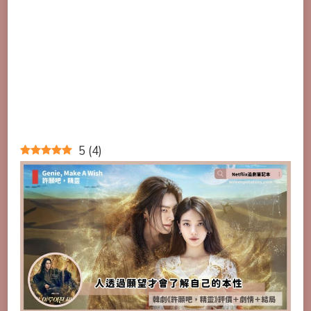
5
(
4
)