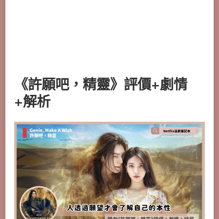
《許願吧，精靈》評價+劇情
+解析