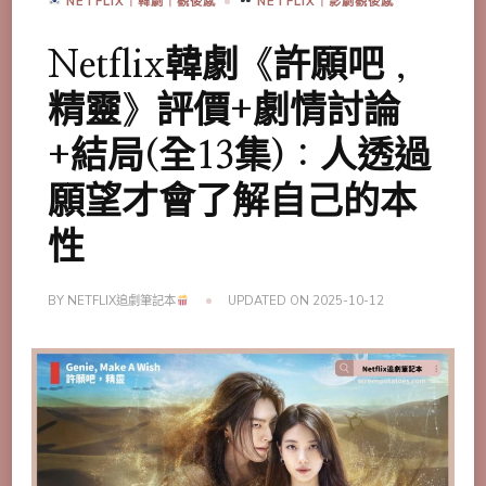
NETFLIX｜韓劇｜觀後感
NETFLIX｜影劇觀後感
Netflix韓劇《許願吧，
精靈》評價+劇情討論
+結局(全13集)：人透過
願望才會了解自己的本
性
BY
NETFLIX追劇筆記本
UPDATED ON
2025-10-12