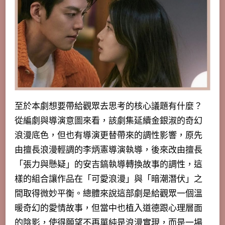
至於本劇想要帶給觀眾去思考的核心議題有什麼？
從編劇與導演意圖來看，該劇集延續金銀淑的奇幻
浪漫底色，但也有導演更替帶來的調性影響，原先
由擅長浪漫輕調的李炳憲導演執導，後來改由擅長
「張力與懸疑」的安吉鎬執導轉換故事的調性，這
樣的組合讓作品在「可愛浪漫」與「暗潮潛伏」之
間取得微妙平衡。總體來說這部劇是給觀眾一個溫
暖奇幻的愛情故事，但當中也植入道德跟心理層面
的陰影，使得願望不再單純是浪漫實現，而是一場