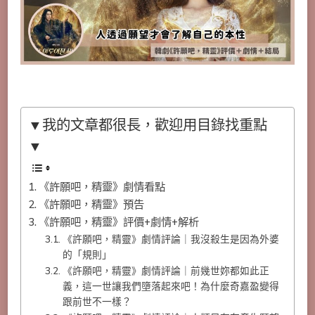
▼我的文章都很長，歡迎用目錄找重點
▼
《許願吧，精靈》劇情看點
《許願吧，精靈》預告
《許願吧，精靈》評價+劇情+解析
《許願吧，精靈》劇情評論｜我沒殺生是因為外婆
的「規則」
《許願吧，精靈》劇情評論｜前幾世妳都如此正
義，這一世讓我們墮落起來吧！為什麼奇嘉盈變得
跟前世不一樣？