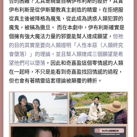
合的困難？尤其是精靈自稱伊布利斯的設計，其實
伊布利斯是從伊斯蘭教真主創造的精靈，在拒絕服
從真主後被降格為魔鬼，
從此成為誘惑人類犯罪的
魔鬼，被稱為撒旦。 而在本劇中，伊布利斯確實是
個
擁有強大魔法力量的邪靈能幫人達成願望，
但祂
的目的其實是要向人類證明「人性本惡（人類終究
會墮落）」的理論，並且幫人類達成三個願望是希
望他們可以墮落
，因此和奇嘉盈這個零情感的人類
在一起時，不只是能看到奇嘉盈找回情感的過程，
但也會有著精靈這套理論被顛覆的轉折。