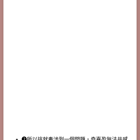
➋所以這就牽涉到一個問題，奇嘉盈無法共感