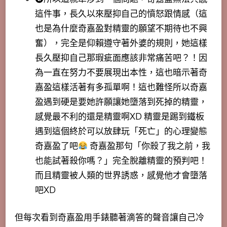
這件事，長久以來壓抑自己的憤怒跟情感（這
也是為什麼奇嘉盈對精靈的願望不期待也不興
奮），完全是仰賴遵守著外婆的規則，
她這樣
長久壓抑自己那瑕疵面應該非常痛苦吧
？！因
為一直在努力不要展現出本性，這
也暗示著奇
嘉盈這樣活著有多孤單啊
！這也難怪所以奇嘉
盈遇到硬是要她許願讓她墮落到死掉的精靈，
感覺最不利的還是精靈啊XD 精靈是踢到鐵板
遇到這個終於可以放肆玩「死亡」的心理變態
奇嘉盈了吧
奇嘉盈那句「你殺了我之前，我
也能試著殺你嗎？」完全脫離精靈的預判吧！
而且精靈被人類的世界誘惑，感覺他才會墮落
吧XD
但每次看到奇嘉盈用手錶聽著滴答的聲音讓自己冷