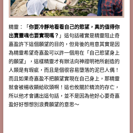
精靈：「
你要冷靜地看看自己的慾望，真的值得你
出賣靈魂也要實現嗎？
」這句話確實是精靈阻止奇
嘉盈許下這個願望的目的，但背後的用意其實是因
為精靈希望奇嘉盈可以許一個用在「自己慾望身上
的願望」，這樣精靈才有辦法向神證明祂所創造的
人類是有瑕疵，而且是個很容易墮落的泥巴人偶！
而且如果奇嘉盈不把願望實現在自己身上，那精靈
就會被楊收顯給砍頭啊！這也攸關於精流的存亡，
所以他才會講出這句話，並不是因為他好心要奇嘉
盈好好想想別浪費願望的意思～