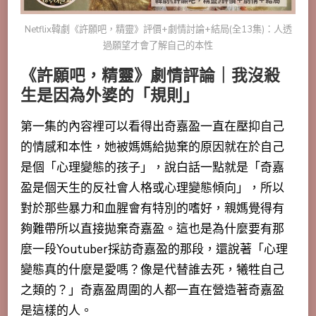
Netflix韓劇《許願吧，精靈》評價+劇情討論+結局(全13集)：人透
過願望才會了解自己的本性
《許願吧，精靈》劇情評論｜我沒殺
生是因為外婆的「規則」
第一集的內容裡可以看得出奇嘉盈一直在壓抑自己
的情感和本性，她被媽媽給拋棄的原因就在於自己
是個「心理變態的孩子」，說白話一點就是「奇嘉
盈是個天生的反社會人格或心理變態傾向」，所以
對於那些暴力和血腥會有特別的嗜好，親媽覺得有
夠難帶所以直接拋棄奇嘉盈。這也是為什麼要有那
麼一段Youtuber採訪奇嘉盈的那段，還說著「
心理
變態真的什麼是愛嗎？像是代替誰去死，犧牲自己
之類的？
」奇嘉盈周圍的人都一直在營造著奇嘉盈
是這樣的人。