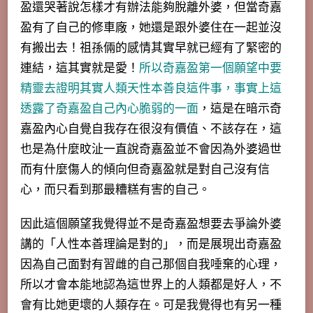
盈還哭著說怎樣才有辦法能夠脫離外婆，但當奇嘉
盈有了自己的修車廠，她還是跟外婆住在一起並沒
有搬出去！祖孫倆的感情其實早就已經有了緊密的
連結，這其實就是愛！
所以奇嘉盈第一個願望中要
精靈去證明其實人類天性本善良這件事，事實上這
透露了奇嘉盈自己內心脆弱的一面
，這是在暗示奇
嘉盈內心自覺自我存在很沒有價值、不該存在，這
也是為什麼旼沚一直說奇嘉盈並不會因為外婆過世
而有什麼傷人的傾向但奇嘉盈就是對自己沒有信
心，而只看到那最糟糕有害的自己。
因此這個願望我覺得並不是奇嘉盈想要去爭論外婆
講的「人性本善理論是對的」，而是展現出奇嘉盈
因為自己面對有習雌的自己那個自我唾棄的心理，
所以才會本能地認為這世界上的人類都是好人，不
會有比她更壞的人類存在
。可是我覺得也有另一種