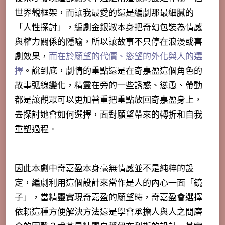
世界觀框架，而讓我最愛的還是編劇那最細膩的
「人性探討」，編劇金銀淑本身把奇幻包裝為情感
與權力關係的隱喻，所以讓故事不只停在浪漫或喜
劇效果，
而在於願望的代價、慾望的外化與人的選
擇
。說到底，
劇情的重點還是在奇嘉盈這個角色的
故事弧線變化
，精靈在旁的一些誘惑、慫恿、帶動
都是讓觀眾可以更加著重把重點放回奇嘉盈身上，
去探討她會如何選擇，面對願望帶來的轉折和自我
重塑過程。
因此本劇中奇嘉盈本身毫無情感並不是純粹的設
定，編劇利用這個設計來當作是人的內心一面「鏡
子」，當精靈實現奇嘉盈的願望時，奇嘉盈會選擇
依賴這種方便解決方法還是學會承擔人與人之間磨