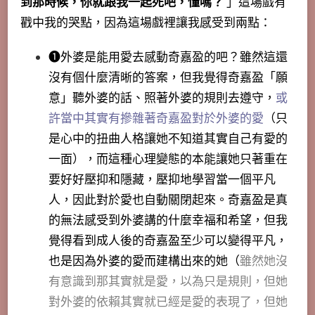
到那時候，你就跟我一起死吧，懂嗎？
」這場戲有
戳中我的哭點，因為這場戲裡讓我感受到兩點：
➊外婆是能用愛去感動奇嘉盈的吧？雖然這還
沒有個什麼清晰的答案，但我覺得奇嘉盈「願
意」聽外婆的話、照著外婆的規則去遵守，
或
許當中其實有摻雜著奇嘉盈對於外婆的愛
（只
是心中的扭曲人格讓她不知道其實自己有愛的
一面），而這種心理變態的本能讓她只著重在
要好好壓抑和隱藏，壓抑地學習當一個平凡
人，因此對於愛也自動關閉起來。奇嘉盈是真
的無法感受到外婆講的什麼幸福和希望，但我
覺得看到成人後的奇嘉盈至少可以變得平凡，
也是因為外婆的愛而建構出來的她（
雖然她沒
有意識到那其實就是愛，以為只是規則，但她
對外婆的依賴其實就已經是愛的表現了，但她