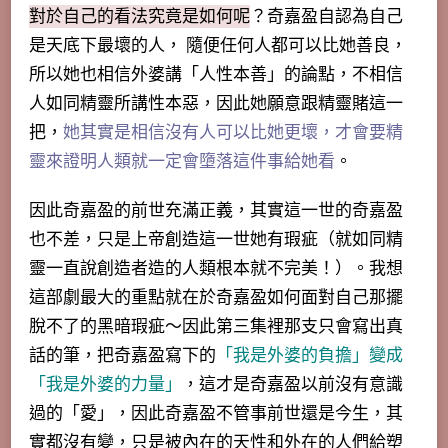
對於自己的看法究竟是如何呢
？奇嘉盈自認為自己
是天底下最壞的人， 隨便任何人都可以比她善良，
所以她也相信外婆講「人性本善」的論點，不相信
人如同精靈所講性本惡，因此她願意跟精靈賭這一
把，
她其實是相信沒有人可以比她更壞，才會要精
靈來證明人類就一定會墮落這件事給她看
。
因此奇嘉盈的前世充滿正義，
其實這一世的奇嘉盈
也不差，只是上帝創造這一世她有瑕疵（就如同精
靈一直說創造者造的人類根本就不完美！）
。我想
這部劇最大的重點就在於奇嘉盈如何面對自己那擺
脫不了的黑暗瑕疵～因此第三集裡那支只會寫出真
話的筆，把奇嘉盈寫下的
「我是外婆的負擔」變成
「我是外婆的力量」
，
這才是奇嘉盈以前沒有意識
過的「愛」
，因此奇嘉盈不管事前世還是今生，其
實都沒有變，只是被內在的天性和外在的人們給塑