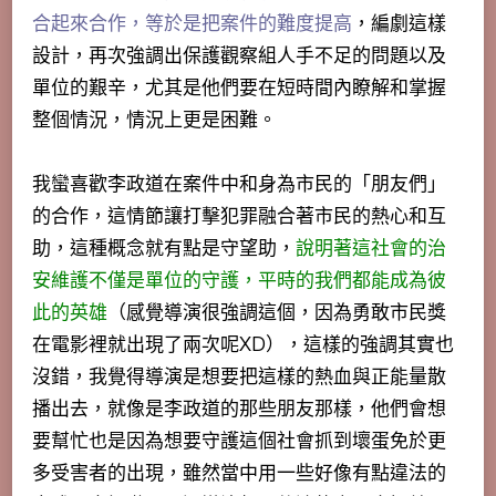
合起來合作，等於是把案件的難度提高
，編劇這樣
設計，再次強調出保護觀察組人手不足的問題以及
單位的艱辛，尤其是他們要在短時間內瞭解和掌握
整個情況，情況上更是困難。
我蠻喜歡李政道在案件中和身為市民的「朋友們」
的合作，
這情節讓打擊犯罪融合著市民的熱心和互
助，這種概念就有點是守望助
，
說明著這社會的治
安維護不僅是單位的守護，平時的我們都能成為彼
此的英雄
（感覺導演很強調這個，因為勇敢市民獎
在電影裡就出現了兩次呢XD），這樣的強調其實也
沒錯，我覺得導演是想要把這樣的熱血與正能量散
播出去，就像是李政道的那些朋友那樣，他們會想
要幫忙也是因為想要守護這個社會抓到壞蛋免於更
多受害者的出現，雖然當中用一些好像有點違法的