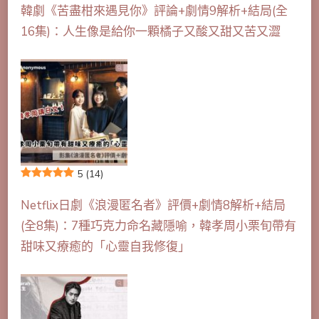
韓劇《苦盡柑來遇見你》評論+劇情9解析+結局(全
16集)：人生像是給你一顆橘子又酸又甜又苦又澀
5
(14)
Netflix日劇《浪漫匿名者》評價+劇情8解析+結局
(全8集)：7種巧克力命名藏隱喻，韓孝周小栗旬帶有
甜味又療癒的「心靈自我修復」