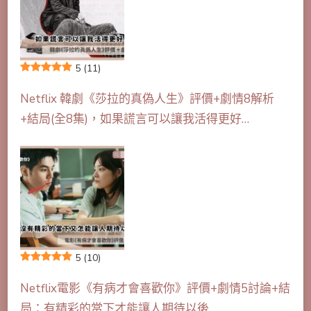
5
(11)
Netflix 韓劇《莎拉的真偽人生》評價+劇情8解析
+結局(全8集)，如果謊言可以讓我活得更好…
5
(10)
Netflix電影《有病才會喜歡你》評價+劇情5討論+結
局：有精彩的當下才能讓人期待以後