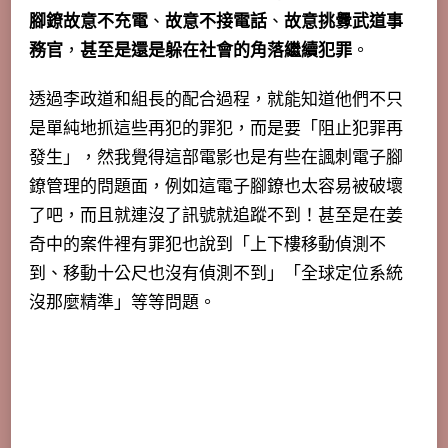
腳鐐故意不充電
、
故意不接電話
、
故意挑釁武道事
務官
，
甚至是還是躲在社會的角落繼續犯罪
。
透過李政道和組長的配合過程，
就能知道他們不只
是單純地抓這些再犯的罪犯，而是要「阻止犯罪再
發生」
，然我覺得這部電影也是有些在諷刺電子腳
鐐管理的問題面，例如這電子腳鐐也太容易被破壞
了吧，而且就連沒了訊號就追蹤不到！甚至是在姜
奇中的案件裡有罪犯也說到「上下樓移動偵測不
到、移動十公尺也沒有偵測不到」「全球定位系統
沒那麼精準」等等問題。