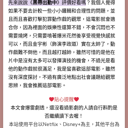
先來說說《
黑帶出勤中
》評價好看嗎
？我個人覺得
如果不要去計較一些小小邏輯和合理性的問題，並
且而且喜歡打擊犯罪動作戲的觀眾，這電影就會適
合你，因為裡面的娛樂性還算不錯，不會沉悶也不
需要燒烤，只需要啃著爆米花然後享受視覺快感就
可以，而且金宇彬（飾演李政道）實在太帥了，動
作戲難不倒他，而且越打越帥，雖然可惜的是他在
片中是沒有太多可以發揮演技的機會，不過光是看
他的動作戲就很滿足，我是蠻喜歡這部電影，雖然
沒有深度探討，不過有廣泛地點出社會議題給觀眾
思辨，我會推薦這部電影。
貼心提醒
本文會
爆雷劇透
，還沒看過影劇的人請自行斟酌是
否繼續讀下去喔！
本站使用平台以Netflix、Disney+為主，其他平台為