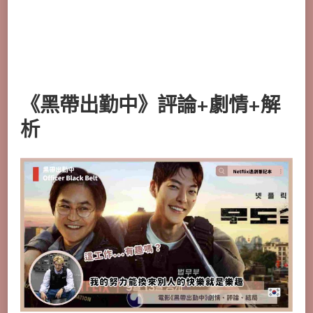
《黑帶出勤中》評論+劇情+解
析