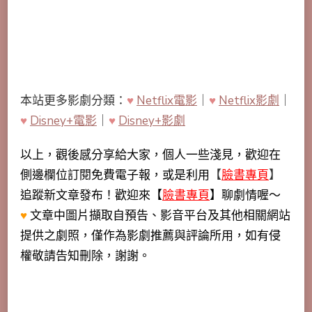
本站更多影劇分類：
♥
Netflix電影
｜
♥
Netflix影劇
｜
♥
Disney+電影
｜
♥
Disney+影劇
以上，觀後感分享給大家，個人一些淺見，歡迎在
側邊欄位訂閱免費電子報，或是利用
【
臉書專頁
】
追蹤新文章發布！歡迎來【
臉書專頁
】聊劇情喔～
♥
文章中圖片擷取自預告、影音平台及其他相關網站
提供之劇照，僅作為影劇推薦與評論所用，如有侵
權敬請告知刪除，謝謝。