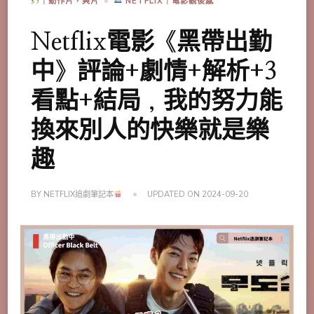
｜動作片，爽片
NETFLIX｜電影觀後感
Netflix電影《黑帶出勤
中》評論+劇情+解析+3
看點+結局，我的努力能
換來別人的快樂就是樂
趣
BY
NETFLIX追劇筆記本
UPDATED ON
2024-09-20