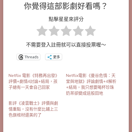
你覺得這部影劇好看嗎？
點擊星星來評分
不需要登入註冊就可以直接投票喔～
Threads
更多
Netflix 電影《特務再出發》
Netflix電影《曼谷危情：天
評價+劇情4討論+結局，孩
堂與地獄》評論劇情+4解析
子總有一天會自己回家
+結局，我只想要喝杯珍珠
奶茶卻變成這般田地
影評《凌雲戰士》評價與劇
情重點，沒有什麼比鋪上三
色旗棺材還美的了