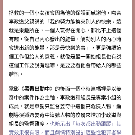
拯救的一個小女孩會因為他的保護而感謝他，吻合
李政道父親講的「我的努力能換來別人的快樂，這
就是樂趣所在，一個人玩得在開心，都比不上這個
有趣，從自己內心發出的能量，觸動別人的內心時
會迸出新的能量，那是最快樂的事」，更是強調這
個工作但給人的意義，就像是最一開始組長也有說
這個工作要說有趣嘛，是要要看他會帶給人的哪些
體悟。
電影《
黑帶出勤中
》的後面一個小時篇幅裡是以姜
奇中的案件作為主軸，李政道和組長是專案小組的
成員，就是單獨只監督姜奇中這個高危險人物，編
劇導演透過姜奇中這號人物的狡猾來增加李政道與
組長的監督難度，
也暗示出「每次都出動跟蹤」其
實效果很有限，而且劇情特別設計這些性犯罪者聯