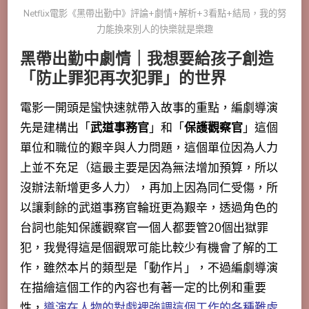
Netflix電影《黑帶出勤中》評論+劇情+解析+3看點+結局，我的努
力能換來別人的快樂就是樂趣
黑帶出勤中劇情｜我想要給孩子創造
「防止罪犯再次犯罪」的世界
電影一開頭是蠻快速就帶入故事的重點，編劇導演
先是建構出「
武道事務官
」和「
保護觀察官
」這個
單位和職位的艱辛與人力問題，這個單位因為人力
上並不充足（這最主要是因為無法增加預算，所以
沒辦法新增更多人力），再加上因為同仁受傷，所
以讓剩餘的武道事務官輪班更為艱辛，透過角色的
台詞也能知保護觀察官一個人都要管20個出獄罪
犯，我覺得這是個觀眾可能比較少有機會了解的工
作，雖然本片的類型是「動作片」，不過編劇導演
在描繪這個工作的內容也有著一定的比例和重要
性，
導演在人物的對戲裡強調這個工作的各種難處