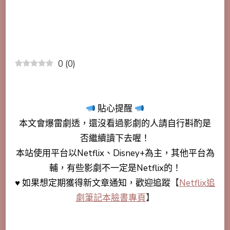
0
(
0
)
貼心提醒
本文會
爆雷劇透
，還沒看過影劇的人請自行斟酌是
否繼續讀下去喔！
本站使用平台以Netflix、Disney+為主，其他平台為
輔，有些影劇不一定是Netflix的！
♥ 如果想定期獲得新文章通知，歡迎追蹤
【
Netflix追
劇筆記本臉書專頁
】