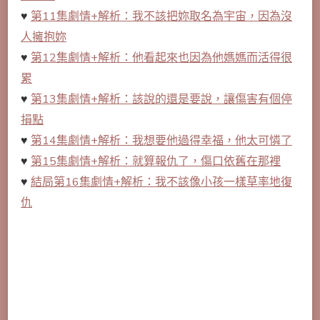
♥
第11集劇情+解析：我不該把妳取名為宇宙，因為沒
人擁抱妳
♥
第12集劇情+解析：他看起來也因為他媽媽而活得很
累
♥
第13集劇情+解析：該說的還是要說，讓傷害有個停
損點
♥
第14集劇情+解析：我想要他過得幸福，他太可憐了
♥
第15集劇情+解析：就算報仇了，傷口依舊在那裡
♥
結局第16集劇情+解析：我不該像小孩一樣草率地復
仇