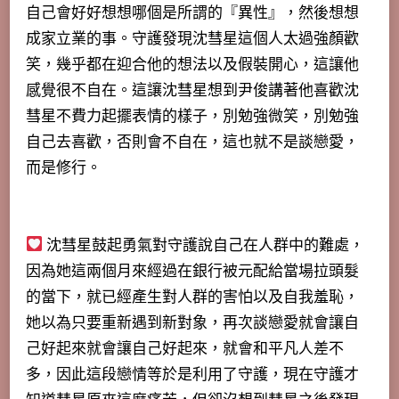
自己會好好想想哪個是所謂的『異性』，然後想想
成家立業的事。守護發現沈彗星這個人太過強顏歡
笑，幾乎都在迎合他的想法以及假裝開心，這讓他
感覺很不自在。
這讓沈彗星想到尹俊講著他喜歡沈
彗星不費力起擺表情的樣子，別勉強微笑，別勉強
自己去喜歡，否則會不自在
，這也就不是談戀愛，
而是修行。
沈彗星鼓起勇氣對守護說自己在人群中的難處，
因為她這兩個月來經過在銀行被元配給當場拉頭髮
的當下，就已經產生對人群的害怕以及自我羞恥，
她以為只要重新遇到新對象，再次談戀愛就會讓自
己好起來就會讓自己好起來，就會和平凡人差不
多，因此這段戀情等於是利用了守護，現在守護才