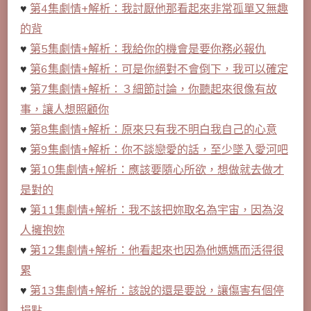
♥
第4集劇情+解析：我討厭他那看起來非常孤單又無趣
的背
♥
第5集劇情+解析：我給你的機會是要你務必報仇
♥
第6集劇情+解析：可是你絕對不會倒下，我可以確定
♥
第7集劇情+解析：３細節討論，你聽起來很像有故
事，讓人想照顧你
♥
第8集劇情+解析：原來只有我不明白我自己的心意
♥
第9集劇情+解析：你不談戀愛的話，至少墜入愛河吧
♥
第10集劇情+解析：應該要隨心所欲，想做就去做才
是對的
♥
第11集劇情+解析：我不該把妳取名為宇宙，因為沒
人擁抱妳
♥
第12集劇情+解析：他看起來也因為他媽媽而活得很
累
♥
第13集劇情+解析：該說的還是要說，讓傷害有個停