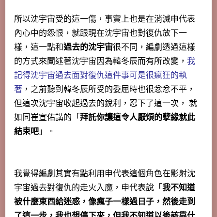
所以沈宇宙受的這一傷，事實上也是在消滅申代表
內心中的怨恨，就跟現在沈宇宙也對復仇放下一
樣，這一點和
過去的沈宇宙
很不同，編劇透過這樣
的方式來闡述著沈宇宙因為韓冬辰而有所改變，
我
記得沈宇宙過去面對復仇這件事可是很瘋狂的執
著
，之前聽到韓冬辰所受的委屈時也很忿忿不平，
但這次沈宇宙收起過去的銳利，忍下了這一次， 就
如同崔宣佑講的「
拜託你讓這令人厭煩的孽緣就此
結束吧
」。
我覺得編劇其實有點利用申代表這個角色在影射沈
宇宙過去對復仇的走火入魔，申代表說「
我不知道
被什麼東西給迷惑，像瘋子一樣過日子，然後走到
了這一步，我也想停下來，但我不知道以後該靠什