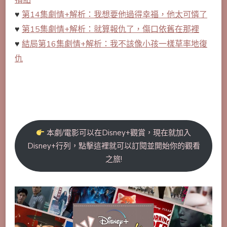
損點
♥
第14集劇情+解析：我想要他過得幸福，他太可憐了
♥
第15集劇情+解析：就算報仇了，傷口依舊在那裡
♥
結局第16集劇情+解析：我不該像小孩一樣草率地復
仇
本劇/電影可以在Disney+觀賞，現在就加入
Disney+行列，點擊這裡就可以訂閱並開始你的觀看
之旅!