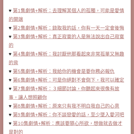
♥
第1集劇情+解析：去理解某個人的孤獨，可能是愛情
的開端
♥
第2集劇情+解析：錄取我的話，你有一天一定會後悔
♥
第3集劇情+解析：真正寂寞的人是無法說出自己寂寞
的
♥
第4集劇情+解析：我討厭他那看起來非常孤單又無趣
的背
♥
第5集劇情+解析：我給你的機會是要你務必報仇
♥
第6集劇情+解析：可是你絕對不會倒下，我可以確定
♥
第7集劇情+解析：３細節討論，你聽起來很像有故
事，讓人想照顧你
♥
第8集劇情+解析：原來只有我不明白我自己的心意
♥
第9集劇情+解析：你不談戀愛的話，至少墜入愛河吧
♥
第10集劇情+解析：應該要隨心所欲，想做就去做才
是對的