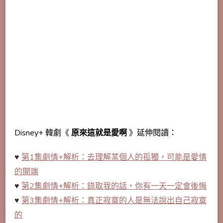
Disney+ 韓劇《
原來這就是愛啊
》延伸閱讀：
♥
第1集劇情+解析：去理解某個人的孤獨，可能是愛情
的開端
♥
第2集劇情+解析：錄取我的話，你有一天一定會後悔
♥
第3集劇情+解析：真正寂寞的人是無法說出自己寂寞
的