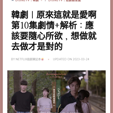
DISNEY+｜韓劇
DISNEY+｜追劇觀後感
韓劇｜原來這就是愛啊
第10集劇情+解析：應
該要隨心所欲，想做就
去做才是對的
BY
NETFLIX追劇筆記本
UPDATED ON
2023-03-24