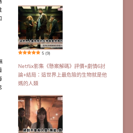
落
柱
口
5
(9)
無
Netflix影集《懸案解碼》評價+劇情6討
看
論+結局：這世界上最危險的生物就是他
每
媽的人類
念