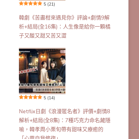
5
(21)
韓劇《苦盡柑來遇見你》評論+劇情9解
析+結局(全16集)：人生像是給你一顆橘
子又酸又甜又苦又澀
5
(14)
Netflix日劇《浪漫匿名者》評價+劇情8
解析+結局(全8集)：7種巧克力命名藏隱
喻，韓孝周小栗旬帶有甜味又療癒的
「心靈自我修復」