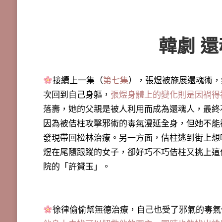
韓劇 
接續上一集（
第七集
），張煜被施展還魂術，
次回到自己身軀，
張煜身體上的變化則是因禍得
落壽，
她的父親是被人利用而成為還魂人
，
最終
因為被佶柱攻擊邪術的毒氣漫延全身，但她不能
發現帶回松林治療。另一方面，佶柱逃到街上想
煜在尾隨跟蹤的女子，卻好巧不巧佶柱又挑上這
院的「許贇玉」。
徐律偷偷幫無德治療，自己也受了邪氣的毒氣