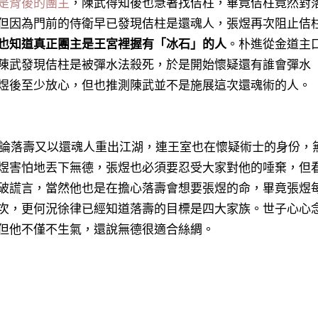
是背後的團主
，陳武得知後也急著找佶柱，畢竟佶柱竟然對
但因為門前的侍衛早已發現佶柱是還魂人，張煜再次阻止佶
也知道真正團主是王宮裡握有「冰石」的人
。朴進從金道主
陳武發現佶柱是被彈水法殺死，於是開始懷疑還有誰會彈水
煜後至少放心，但也推測陳武並不是施展這次還魂術的人。
論落壽又以還魂人重出江湖，連王室也在懷疑術士的身份，
煜害怕地丟下無德，張煜也必須要忍受大家對他的唾棄，但
破謊言，當然他也是在擔心落壽會想要張煜的命，畢竟張煜
次，
更何況徐律已經知道落壽的目標是四大家族
。世子心心
但他不僅不生氣，還說無德很適合絲綢。