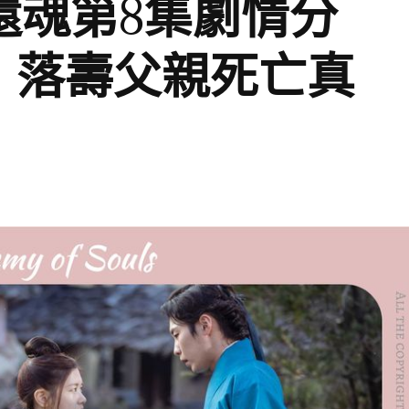
《 還魂第8集劇情分
》落壽父親死亡真