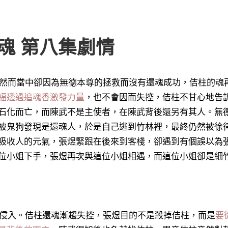
還魂 第八集劇情
然而當中卻因為無德本尊的拯救而沒有還魂成功，佶柱的魂
福透過追魂香激發力量
，也不會因而失控，佶柱不甘心地告
石化而亡
，而陳武不是主使者，在陳武背後還另有其人。無
被鬼狗發現是還魂人，於是自己逃到竹林裡，最終仍然被徐
吸收人的元氣，張煜緊跟在後來到客棧，卻遇到有個誤以為
位小姐下手，張煜再次與這位小姐相遇，而這位小姐卻是細
侵入。佶柱還魂漸趨失控，張煜目的不是殺掉佶柱，而是
要