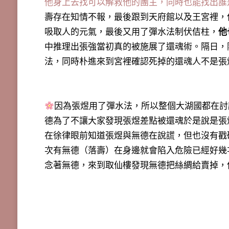
他身上去找可以解救他的團主，同時也能找出誰
壽存在知情不報，最後跟到天府館以及王宮裡，
吸取人的元氣，最後又用了彈水法制伏佶柱，
他
中推理出張強當初真的被施展了還魂術。隔日，
法，同時朴進來到宮裡確認死掉的還魂人不是張
因為張煜用了彈水法，所以整個大湖國都在討
德為了不讓大家發現張煜差點被還魂於是說是張
在徐律眼前知道張煜與無德在說謊，但也沒有戳
次有無德（落壽）在身邊就會陷入危險已經好幾
念著無德，來到取仙樓發現無德把絲綢給賣掉，