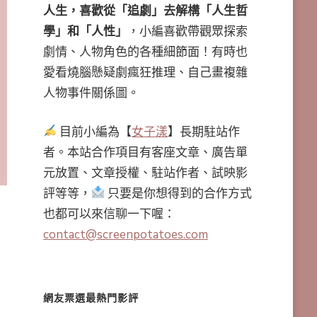
人生，喜歡從「追劇」去解構「人生哲
學」和「人性」
，小編喜歡帶觀眾探索
劇情、人物角色的各種細節面！有時也
愛看燒腦懸疑劇瘋狂推理、自己畫複雜
人物事件關係圖。
目前小編為【
女子漾
】長期駐站作
者。本站合作項目有客座文章、廣告單
元放置、文章授權、駐站作者、試映影
評等等，
只要是你想得到的合作方式
也都可以來信聊一下喔：
contact@screenpotatoes.com
網友票選最熱門影評