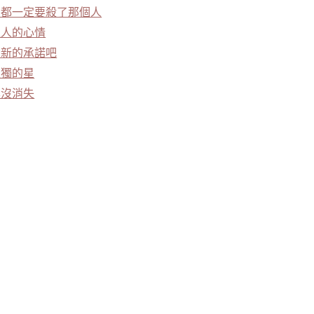
劍都一定要殺了那個人
之人的心情
個新的承諾吧
孤獨的星
本沒消失