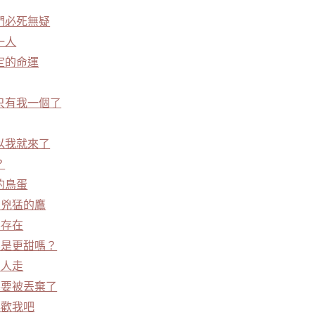
們必死無疑
一人
定的命運
只有我一個了
以我就來了
？
的鳥蛋
隻兇猛的鷹
不存在
不是更甜嗎？
個人走
慕要被丟棄了
喜歡我吧