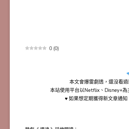
0
(
0
)
本文會
爆雷劇透
，還沒看過
本站使用平台以Netflix、Disne
♥ 如果想定期獲得新文章通