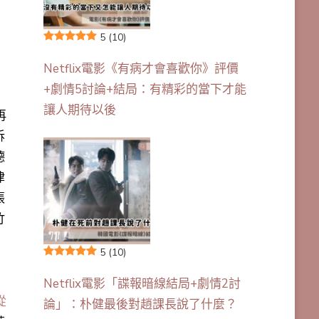
5
(10)
Netflix電影《有病才會喜歡你》評價
+劇情5討論+結局：有精彩的當下才能
讓人期待以後
再
訴
德
律
張
竹
5
(10)
Netflix電影「諜報暗線結局+劇情2討
從
論」：朴健最後對趙課長說了什麼？