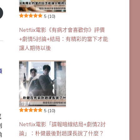
5
(10)
Netflix電影《有病才會喜歡你》評價
+劇情5討論+結局：有精彩的當下才能
讓人期待以後
願
5
(10)
感
Netflix電影「諜報暗線結局+劇情2討
利
論」：朴健最後對趙課長說了什麼？
偷