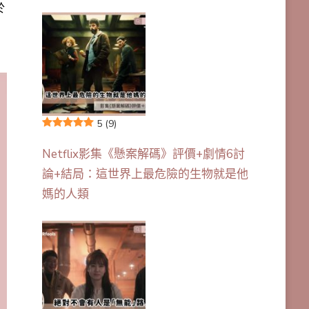
於
5
(9)
Netflix影集《懸案解碼》評價+劇情6討
論+結局：這世界上最危險的生物就是他
媽的人類