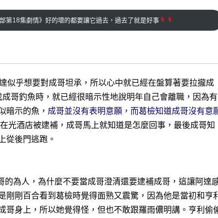
部第18集劇情》好的壞的都要讓它過去，過去了就是好事
看到阿達似乎想要對成哥坦承，所以心中就已經在盤算著要拉攏成
，葛檢找成哥釣魚時，就已經很暗示性地說明年自己會離職，因為有
似暗示的魚，
成哥並沒有表明意願，而葛檢知道成哥沒有意
哥在光酒店被逮補，成哥馬上就知道是怎麼回事，最後成哥知
上從後門逃跑。
哥的為人，為什麼不要當成哥澄清還要逮補成哥，這讓阿達
是剛剛百合看到葛檢時覺得面熟又震驚，因為他是當初和亨
成哥身上，所以她覺得怪，但也不敢跟羅雨儂明講。亨利偷