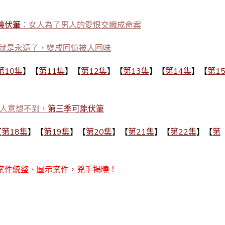
機伏筆
：女人為了男人的愛恨交織成命案
就是永遠了，變成回憶被人回味
第10集
】【
第11集
】【
第12集
】【
第13集
】【
第14集
】【
第1
人意想不到，
第三季可能伏筆
【
第18集
】【
第19集
】【
第20集
】【
第21集
】【
第22集
】【
第
案件統整、圖示案件，兇手揭曉！