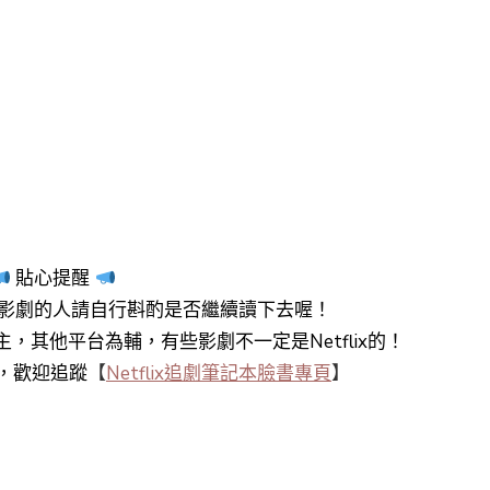
貼心提醒
影劇的人請自行斟酌是否繼續讀下去喔！
y+為主，其他平台為輔，有些影劇不一定是Netflix的！
知，歡迎追蹤
【
Netflix追劇筆記本臉書專頁
】