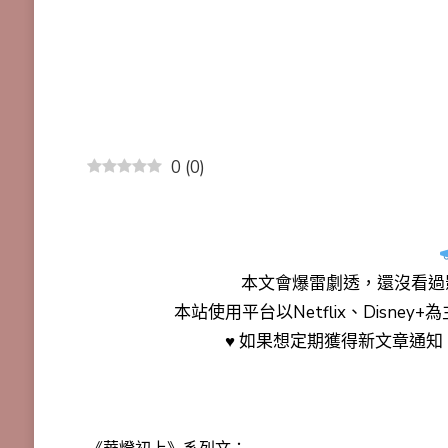
0
(
0
)
本文會
爆雷劇透
，還沒看過
本站使用平台以Netflix、Disne
♥ 如果想定期獲得新文章通