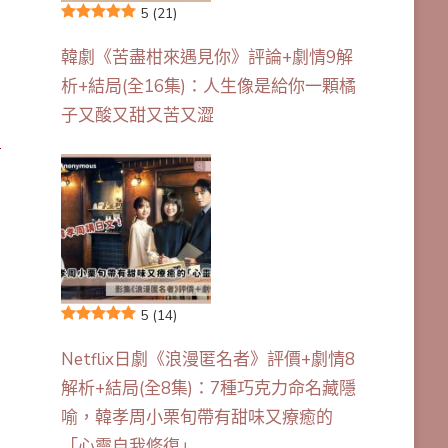
5
(21)
韓劇《苦盡柑來遇見你》評論+劇情9解
析+結局(全16集)：人生像是給你一顆橘
子又酸又甜又苦又澀
5
5
(14)
Netflix日劇《浪漫匿名者》評價+劇情8
解析+結局(全8集)：7種巧克力命名藏隱
喻，韓孝周小栗旬帶有甜味又療癒的
「心靈自我修復」