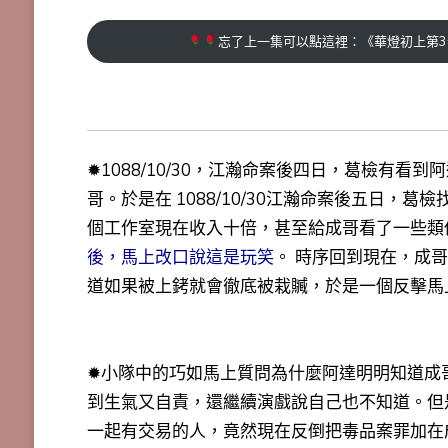
忘了上一集可以點這裡：《華燈初上第3
✹1088/10/30，江瀚命案後四日，葛檢有
哥。於是在 1088/10/30江瀚命案後五日
個工作室現在收入十倍，甚至給成哥看了一些類
後，馬上改口說這是玩笑
。 時序回到現在，成
道如果被上銬就會徹底被栽贓，於是一個反擊馬
✹小隊中的巧如馬上質問為什麼阿達明明知道成
到生氣又自責，還繼續演戲說自己也不知道。但
一起有交易的人，竟然現在反倒把毒品案罪加在