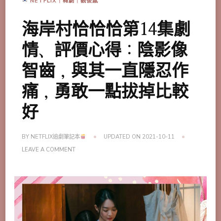
NETFLIX｜韓劇｜觀後感
海岸村恰恰恰第14集劇
情、評價心得：陰影像
智齒，與其一直隱忍作
痛，勇敢一點拔掉比較
好
BY
NETFLIX追劇筆記本
UPDATED ON
2021-10-11
ON
LEAVE A COMMENT
海
岸
村
恰
恰
恰
第
14
集