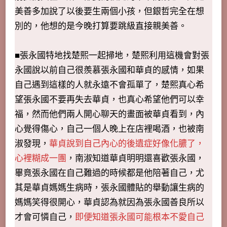
美善多加說了以後要生兩個小孩，但銀哲完全在想
別的，他想的是今晚打算要跳級直接親美善。
■張永國特地找楚熙一起掃地，楚熙利用這機會對張
永國說以前自己很羨慕張永國和華貞的感情，如果
自己遇到這樣的人就永遠不會孤單了，楚熙真心希
望張永國不要再失去華貞，也真心希望他們可以幸
福，然而他們兩人開心聊天的畫面被華貞看到，內
心覺得傷心，自己一個人晚上在店裡喝酒，也被南
淑發現，
華貞說到自己內心的後遺症好像化膿了，
心裡糊成一團
，南淑知道華貞明明還喜歡張永國，
畢竟張永國在自己難過的時候都是他陪著自己，尤
其是華貞媽媽生病時，張永國體貼的舉動讓生病的
媽媽笑得很開心，華貞認為就因為張永國善良所以
才會可憐自己，
即便知道張永國可能根本不愛自己