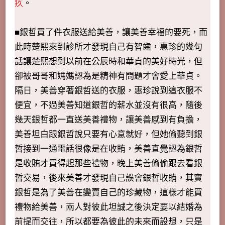
疚
。
■銀哲買了件衣服送給美善，讓美善幸福的要死，而
此時楚熙來到診所才發現自己有智齒，惠珍的幾句
話讓楚熙想到以前在公辰時和華貞的美好時光，但
卻被哥哥和媽媽認為是精神有問題才會愛上華貞。
隔日，美善穿著銀哲送的衣服，惠珍說到這衣服不
便宜，不過美善知道銀哲的薪水並沒有很高，隨後
幾天銀哲都一直送美善禮物，讓美善感到有負擔，
美善坦白跟銀哲說只要有心意就好，但她偷聽到銀
哲接到一通電話很像是在收賄，美善直覺認為銀哲
是收賄才買得起那些禮物，晚上美善偷偷跟去看銀
哲交易，後來美善才發現自己誤會銀哲收賄，其實
銀哲是為了美善在變賣自己的珍藏物，這樣才能買
禮物給美善，兩人對彼此坦誠之後決定要以結婚為
前提而交往，所以都要為彼此的未來而設想，只是