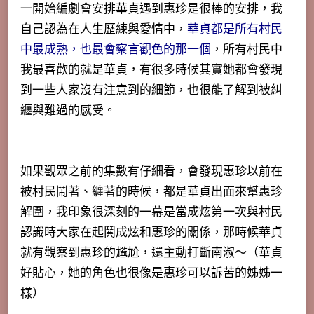
一開始編劇會安排華貞遇到惠珍是很棒的安排，我
自己認為在人生歷練與愛情中，
華貞都是所有村民
中最成熟，也最會察言觀色的那一個
，所有村民中
我最喜歡的就是華貞，有很多時候其實她都會發現
到一些人家沒有注意到的細節，也很能了解到被糾
纏與難過的感受。
如果觀眾之前的集數有仔細看，會發現惠珍以前在
被村民鬧著、纏著的時候，都是華貞出面來幫惠珍
解圍，我印象很深刻的一幕是當成炫第一次與村民
認識時大家在起鬨成炫和惠珍的關係，那時候華貞
就有觀察到惠珍的尷尬，還主動打斷南淑～（華貞
好貼心，她的角色也很像是惠珍可以訴苦的姊姊一
樣）