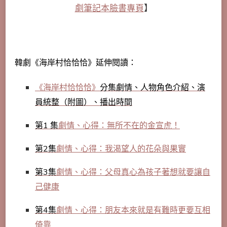
劇筆記本臉書專頁
】
韓劇《海岸村恰恰恰》延伸閱讀：
《海岸村恰恰恰》
分集劇情、人物角色介紹、演
員統整（附圖）、播出時間
第1 集
劇情、心得：無所不在的金宣虎！
第2集
劇情、心得：我渴望人的花朵與果實
第3集
劇情、心得：父母真心為孩子著想就要讓自
己健康
第4集
劇情、心得：朋友本來就是有難時更要互相
倚靠