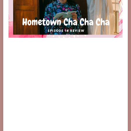
劇
情、
評
價
心
得：
陰
影
像
智
齒，
與
其
一
直
隱
忍
作
痛，
勇
敢
一
點
拔
掉
比
較
好