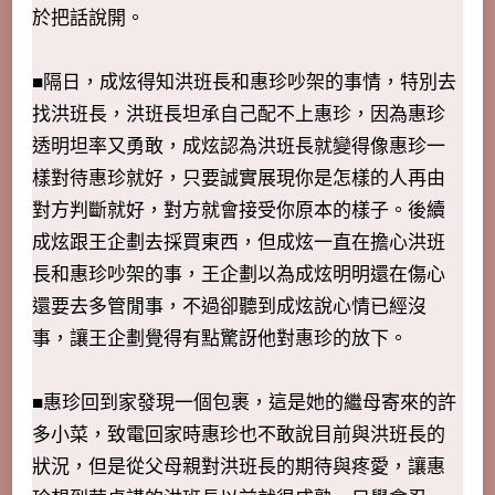
於把話說開。
■隔日，成炫得知洪班長和惠珍吵架的事情，特別去
找洪班長，洪班長坦承自己配不上惠珍，因為惠珍
透明坦率又勇敢，成炫認為洪班長就變得像惠珍一
樣對待惠珍就好，只要誠實展現你是怎樣的人再由
對方判斷就好，對方就會接受你原本的樣子。後續
成炫跟王企劃去採買東西，但成炫一直在擔心洪班
長和惠珍吵架的事，王企劃以為成炫明明還在傷心
還要去多管閒事，不過卻聽到成炫說心情已經沒
事，讓王企劃覺得有點驚訝他對惠珍的放下。
■惠珍回到家發現一個包裹，這是她的繼母寄來的許
多小菜，致電回家時惠珍也不敢說目前與洪班長的
狀況，但是從父母親對洪班長的期待與疼愛，讓惠