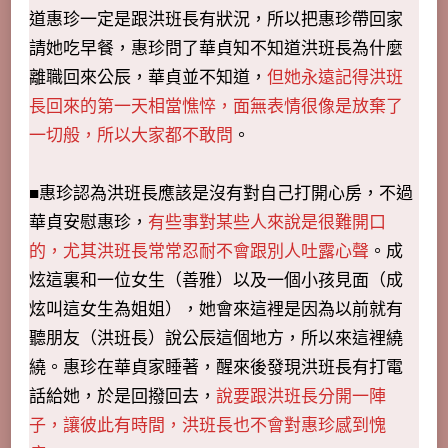
道惠珍一定是跟洪班長有狀況，所以把惠珍帶回家
請她吃早餐，惠珍問了華貞知不知道洪班長為什麼
離職回來公辰，華貞並不知道，
但她永遠記得洪班
長回來的第一天相當憔悴，面無表情很像是放棄了
一切般，所以大家都不敢問
。
■惠珍認為洪班長應該是沒有對自己打開心房，不過
華貞安慰惠珍，
有些事對某些人來說是很難開口
的，尤其洪班長常常忍耐不會跟別人吐露心聲
。成
炫這裏和一位女生（善雅）以及一個小孩見面（成
炫叫這女生為姐姐），她會來這裡是因為以前就有
聽朋友（洪班長）說公辰這個地方，所以來這裡繞
繞。惠珍在華貞家睡著，醒來後發現洪班長有打電
話給她，於是回撥回去，
說要跟洪班長分開一陣
子，讓彼此有時間，洪班長也不會對惠珍感到愧