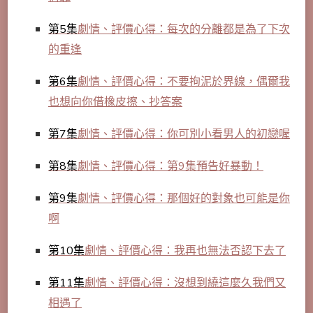
第5集
劇情、評價心得：每次的分離都是為了下次
的重逢
第6集
劇情、評價心得：不要拘泥於界線，偶爾我
也想向你借橡皮擦、抄答案
第7集
劇情、評價心得：你可別小看男人的初戀喔
第8集
劇情、評價心得：第9集預告好暴動！
第9集
劇情、評價心得：那個好的對象也可能是你
啊
第10集
劇情、評價心得：我再也無法否認下去了
第11集
劇情、評價心得：沒想到繞這麼久我們又
相遇了