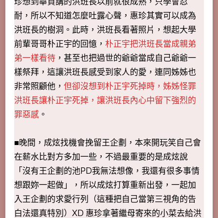
珍想到華貞講的洪班長以前就很成熟，只學會忍
耐，所以不知道怎麼吐露心聲，惠珍其實可以成為
洪班長的樹洞。此時，洪班長看著照片，想起大學
前輩哥哥朴正宇的回憶，
朴正宇把洪班長當成親弟
弟一樣看待
，甚至也把過世的爺爺當成自己爺爺一
樣祭拜，這讓洪班長感受到家人的愛，連同姊姊也
非常照顧他，
但卻沒想到朴正宇死掉時，姊姊怪罪
洪班長讓朴正宇死掉，讓洪班長內心中留下強烈的
罪惡感
。
■晚間，成炫找機會挽留王企劃，本來開玩笑自己會
在薪水比對方多加一些，不過最重要的是成炫說
「沒有王企劃的池PD我無法想像，我還有很多事情
想跟妳一起做」，所以成炫打算重新出發，一起加
入王企劃的求愛行列（這種把自己當第三視角的告
白法還真特別）XD 惠珍拿著繼母寄來的小菜去給洪