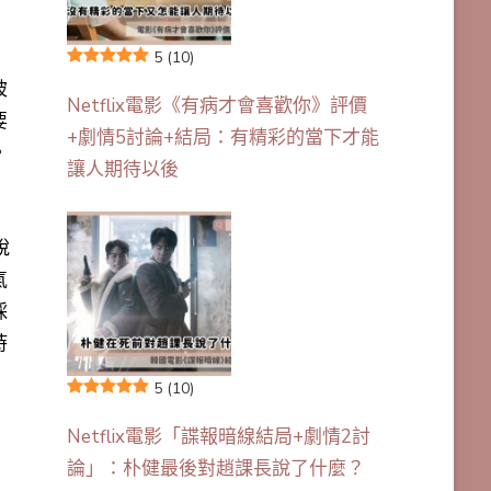
5
(10)
被
Netflix電影《有病才會喜歡你》評價
要
+劇情5討論+結局：有精彩的當下才能
。
讓人期待以後
說
氣
採
時
5
(10)
Netflix電影「諜報暗線結局+劇情2討
論」：朴健最後對趙課長說了什麼？