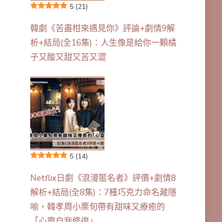
5
(21)
韓劇《苦盡柑來遇見你》評論+劇情9解
析+結局(全16集)：人生像是給你一顆橘
子又酸又甜又苦又澀
5
(14)
Netflix日劇《浪漫匿名者》評價+劇情8
解析+結局(全8集)：7種巧克力命名藏隱
喻，韓孝周小栗旬帶有甜味又療癒的
「心靈自我修復」