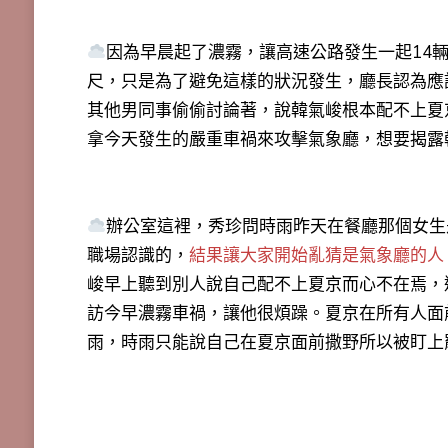
因為早晨起了濃霧，讓高速公路發生一起14
尺，只是為了避免這樣的狀況發生，廳長認為應
其他男同事偷偷討論著，說韓氣峻根本配不上夏
拿今天發生的嚴重車禍來攻擊氣象廳，想要揭露
辦公室這裡，秀珍問時雨昨天在餐廳那個女生
職場認識的，
結果讓大家開始亂猜是氣象廳的人
峻早上聽到別人說自己配不上夏京而心不在焉，
訪今早濃霧車禍，讓他很煩躁。夏京在所有人面
雨，時雨只能說自己在夏京面前撒野所以被盯上