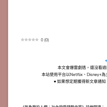
0
(
0
)
本文會
爆雷劇透
，還沒看過
本站使用平台以Netflix、Disne
♥ 如果想定期獲得新文章通