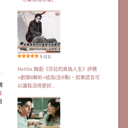
5
(11)
Netflix 韓劇《莎拉的真偽人生》評價
+劇情8解析+結局(全8集)，如果謊言可
觀
以讓我活得更好…
容
回
，