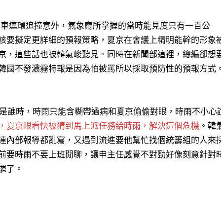
輛車連環追撞意外，氣象廳所掌握的當時能見度只有一百公
該要擬定更詳細的預報策略，夏京在會議上精明能幹的形象
京，這些話也被韓氣峻聽見。同時在新聞部這裡，總編卻想
韓國不發濃霧特報是因為怕被罵所以採取預防性的預報方式
是誰時，時雨只能含糊帶過病和夏京偷偷對眼，時雨不小心
，夏京眼看快被猜到馬上派任務給時雨，解決這個危機
。韓
連內部報導都亂寫，又遇到流進要他幫忙找個統籌組的人來
前要時雨不要上班閒聊，讓申主任感覺不對勁好像刻意針對
罷了。