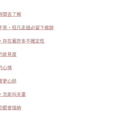
時間去了解
不見，但凡走過必留下痕跡
，存在著許多不確定性
的能見度
的心情
實更心碎
，怎能叫夫妻
切都會接納