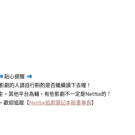
貼心提醒
影劇的人請自行斟酌是否繼續讀下去喔！
y+為主，其他平台為輔，有些影劇不一定是Netflix的！
知，歡迎追蹤
【
Netflix追劇筆記本臉書專頁
】