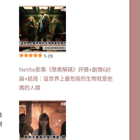
5
(9)
Netflix影集《懸案解碼》評價+劇情6討
論+結局：這世界上最危險的生物就是他
媽的人類
衷
到