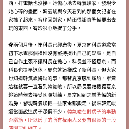
西，打電話也沒接，她傷心地去韓氣峻家，發現令
她心碎的畫面，韓氣峻與今天看到的那個女記者在
家搞了起來。宥珍回到家，時雨很認真準備要出去
玩的東西，宥珍狠心地提了分手。
✿兩個月後，崔科長已經康復，夏京向科長道歉當
初下冰雹那個禮拜沒有堅持提出自己的疑慮，是自
己自作主張不讓科長在擔心，科長並不怪夏京，而
科長也提早退休，夏京就這樣成了新科長，但大家
也知道韓氣峻悔婚的事，都替夏京感到尷尬，畢竟
這樣就要一直看到韓氣峻，所以局長要藉機讓夏京
趁這時候去接受國際訓練。夏京回到之前準備的新
婚房，發現韓氣峻把一些家電都搬走，後來韓氣峻
還當面說這房子漲價不少，
韓氣峻在對房子的事動
歪腦筋，所以房子的所有權兩人又要有很長的一段
時間要糾纏了。