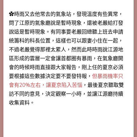
✿時雨又去他常去的氣象站，發現溫度有些異常，
問了江原的氣象廳說是暫時現象，還被老嚴給打發
說這是暫時現象。有同事要老嚴回總聽上班去申請
統籌科的科長位置，這樣也可以跟妻小住在一起，
不過老嚴覺得那裡太累人，然而此時時雨說江源地
區形成的雲層一定會讓首都圈有暴雨，在氣象廳開
會的時候時雨直接跟大家報告，剛上任的夏京必須
要根據這些數據決定要不要發特報，
但暴雨機率只
會有20%左右，讓夏京陷入苦惱
，最後夏京聽取雙
訪不同的意見，決定觀察一小時，並讓江源廳持續
收集資料。