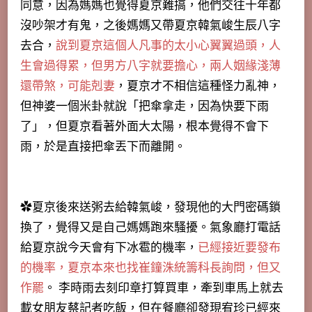
同意，因為媽媽也覺得夏京難搞，他們交往十年都
沒吵架才有鬼，之後媽媽又帶夏京韓氣峻生辰八字
去合，
說到夏京這個人凡事的太小心翼翼過頭，人
生會過得累，但男方八字就要擔心，兩人姻緣淺薄
還帶煞，可能剋妻
，夏京才不相信這種怪力亂神，
但神婆一個米卦就說「把傘拿走，因為快要下雨
了」，但夏京看著外面大太陽，根本覺得不會下
雨，於是直接把傘丟下而離開。
✿夏京後來送粥去給韓氣峻，發現他的大門密碼鎖
換了，覺得又是自己媽媽跑來騷擾。氣象廳打電話
給夏京說今天會有下冰雹的機率，
已經接近要發布
的機率，夏京本來也找崔鐘洙統籌科長詢問，但又
作罷
。 李時雨去刻印章打算買車，牽到車馬上就去
載女朋友蔡記者吃飯，但在餐廳卻發現宥珍已經來