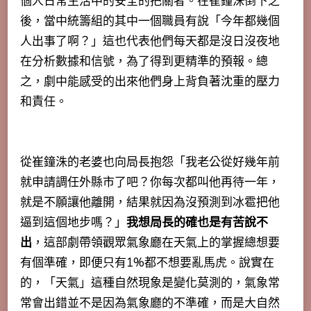
個人日常生活中的安全的把關者。
在崔鐘洙倒下之
後，當中統籌組的其中一個職員有說「今年都幾個
人出事了啊？」這也代表他們每天都是沒日沒夜地
在分析數據和信號，為了得到更精準的預報。總
之，劇中能感受的出來他們身上背負著沈重的壓力
和責任。
從崔鐘洙的老婆也向局長抱怨「我老公從好幾年前
就申請調任外縣市了吧？你每次都叫他再待一年，
就是不願讓他離開，結果就因為沒預測到冰雹把他
逼到這個地步嗎？」
我想局長的確也是有苦說不
出
，這部劇帶領觀眾氣象廳在天氣上的掌握總想要
有個準確，即便只有1%都不想要亂馬虎。說實在
的，
「天氣」這種自然現象是變化莫測的，氣象常
常會出錯並不是因為氣象廳的不準確，而是大自然