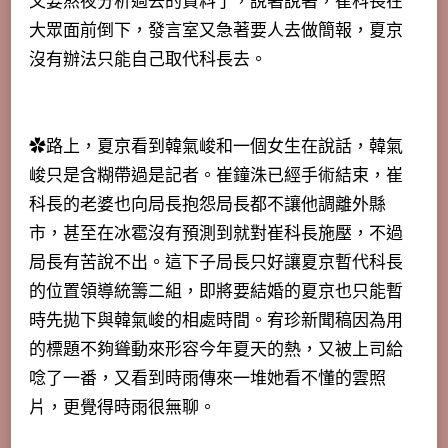
又要熬夜分析過去的資料了，說著說著，崔科長在
大眾面前倒下，發言室又急著要人去做簡報，夏京
沒有辦法只能自己取代科長去。
✿路上，夏京看到韓氣峻和一個女生在說話，韓氣
峻只是含糊帶過是記者。崔鐘洙已經手術結束，崔
科長的老婆也向局長抱怨局長都不讓他調離外縣
市，甚至在冰雹沒有預測到就對崔科長施壓，不過
局長有苦說不出。這下子局長只好讓夏京暫代科長
的位置領導統籌二組，即將要結婚的夏京也只能暫
時先拋下與韓氣峻的相處時間。宥珍新聞稿因為用
的標題不夠聳動來形容今年夏天的熱，又被上司給
唸了一番，又看到時雨傳來一堆她看不懂的雲照
片，更覺得時雨很無聊。