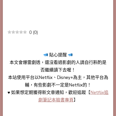
0
(
0
)
貼心提醒
本文會
爆雷劇透
，還沒看過影劇的人請自行斟酌是
否繼續讀下去喔！
本站使用平台以Netflix、Disney+為主，其他平台為
輔，有些影劇不一定是Netflix的！
♥ 如果想定期獲得新文章通知，歡迎追蹤
【
Netflix追
劇筆記本臉書專頁
】