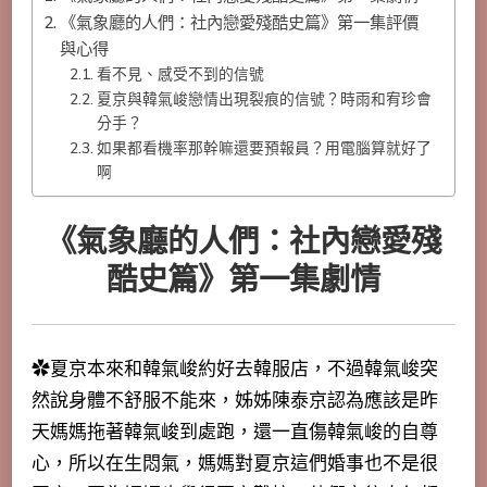
《氣象廳的人們：社內戀愛殘酷史篇》第一集評價
與心得
看不見、感受不到的信號
夏京與韓氣峻戀情出現裂痕的信號？時雨和宥珍會
分手？
如果都看機率那幹嘛還要預報員？用電腦算就好了
啊
《氣象廳的人們：社內戀愛殘
酷史篇》第一集劇情
✿夏京本來和韓氣峻約好去韓服店，不過韓氣峻突
然說身體不舒服不能來，姊姊陳泰京認為應該是昨
天媽媽拖著韓氣峻到處跑，還一直傷韓氣峻的自尊
心，所以在生悶氣，媽媽對夏京這們婚事也不是很