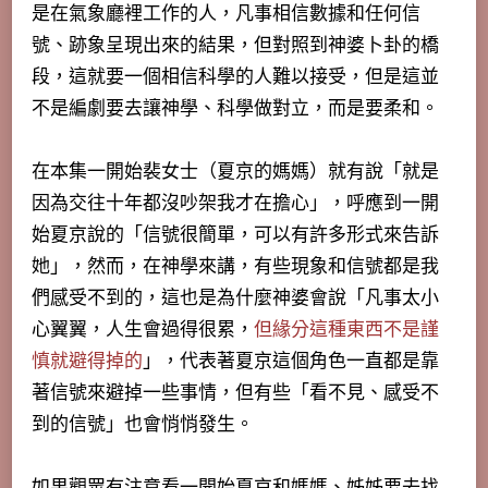
是在氣象廳裡工作的人，凡事相信數據和任何信
號、跡象呈現出來的結果，但對照到神婆卜卦的橋
段，這就要一個相信科學的人難以接受，但是這並
不是編劇要去讓神學、科學做對立，而是要柔和。
在本集一開始裴女士（夏京的媽媽）就有說「就是
因為交往十年都沒吵架我才在擔心」，呼應到一開
始夏京說的「
信號很簡單，可以有許多形式來告訴
她
」，然而，在神學來講，有些現象和信號都是我
們感受不到的，這也是為什麼神婆會說「凡事太小
心翼翼，人生會過得很累，
但緣分這種東西不是謹
慎就避得掉的
」，代表著夏京這個角色一直都是靠
著信號來避掉一些事情，但有些「看不見、感受不
到的信號」也會悄悄發生。
如果觀眾有注意看一開始夏京和媽媽、姊姊要去找