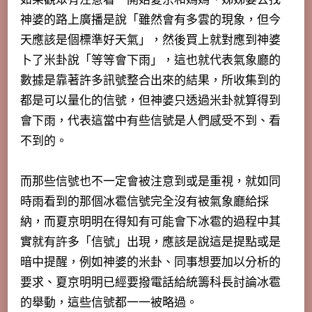
神婆的路上廣播是說「雖然會有多雲的現象，但今
天應該是個標準好天氣」，然後買上就對應到神婆
卜了米卦說「等等會下雨」，這也就代表氣象廳的
數據是靠著許多訊號整合出來的結果，所收集到的
都是可以量化的信號，但神婆只透過米卦就算得到
會下雨，代表這當中有些信號是人們感受不到、看
不到的。
而那些信號也不一定會被注意到或是重視，就如同
時雨看到的那個冰雹信號完全沒有被氣象廳給採
納，而夏京明明在得知有可能會下冰雹的過程中其
實就有許多「信號」出現，應該是說這是提點或是
暗中提醒，例如神婆的米卦、同事想要加以分析的
要求、夏京明明已經要撥電話給統籌科長討論冰雹
的舉動，這些信號都一一被略過。