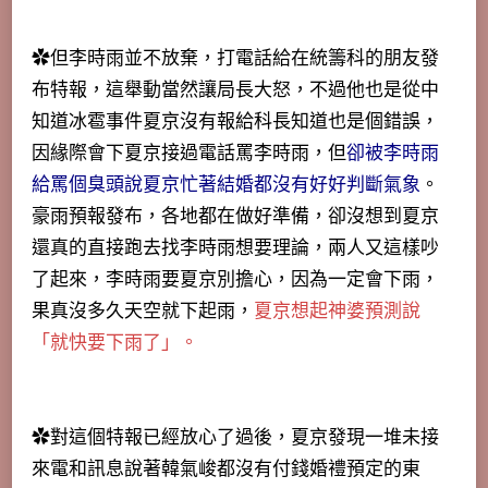
✿但李時雨並不放棄，打電話給在統籌科的朋友發
布特報，這舉動當然讓局長大怒，不過他也是從中
知道冰雹事件夏京沒有報給科長知道也是個錯誤，
因緣際會下夏京接過電話罵李時雨，但
卻被李時雨
給罵個臭頭說夏京忙著結婚都沒有好好判斷氣象
。
豪雨預報發布，各地都在做好準備，卻沒想到夏京
還真的直接跑去找李時雨想要理論，兩人又這樣吵
了起來，李時雨要夏京別擔心，因為一定會下雨，
果真沒多久天空就下起雨，
夏京想起神婆預測說
「就快要下雨了」。
✿對這個特報已經放心了過後，夏京發現一堆未接
來電和訊息說著韓氣峻都沒有付錢婚禮預定的東