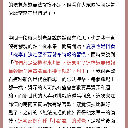
的現象永遠無法捉摸不定
，但看在大眾眼裡就是氣
象廳常常在出錯罷了。
中間一段時雨對老嚴說的話很有意思，也是我一直
沒有發現的點，從本集一開篇開始，
夏京也是個看
「機率」決定要不要發布特報的習慣
，而時雨說到
「
你們都是靠機率來判斷，結果呢？這樣還要預報
員幹嘛？用電腦算出機率就好了啊！
」，
我很喜歡
看這種新舊世代在職場上的想法撞擊
，每個職場上
都一樣，資深的人可能有些會喜歡賣弄資深和經
驗，而新世代的人喜歡挑戰這種舊觀念，這次宋江
飾演的時雨其實讓我有點喜歡，感覺演技比較好一
點了，之前的《無法抗拒的他》覺得他太單一的演
技，
這次反倒有種「小霸氣」的感覺
，是希望後面