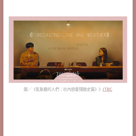
圖／《氣象廳的人們：社內戀愛殘酷史篇》》
JTBC