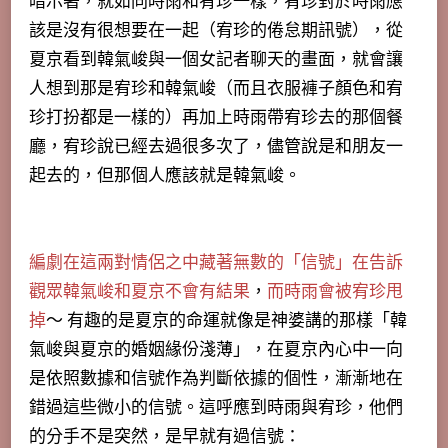
暗示著，就如同時雨和宥珍一樣，宥珍對於時雨應
該是沒有很想要在一起（宥珍的倦怠期訊號），從
夏京看到韓氣峻與一個女記者聊天的畫面，就會讓
人想到那是宥珍和韓氣峻（而且衣服褲子顏色和宥
珍打扮都是一樣的）再加上時雨帶宥珍去的那個餐
廳，宥珍說已經去過很多次了，儘管說是和朋友一
起去的，但那個人應該就是韓氣峻。
編劇在這兩對情侶之中藏著無數的「信號」在告訴
觀眾韓氣峻和夏京不會有結果
，
而時雨會被宥珍甩
掉
～ 有趣的是夏京的命運就像是神婆講的那樣「韓
氣峻與夏京的婚姻緣份淺薄」，在夏京內心中一向
是依照數據和信號作為判斷依據的個性，漸漸地在
錯過這些微小的信號。這呼應到時雨與宥珍，他們
的分手不是突然，是早就有過信號：