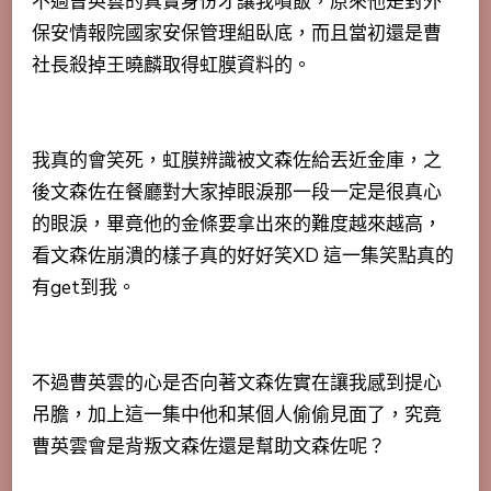
不過曹英雲的真實身份才讓我噴飯，原來他是對外
保安情報院國家安保管理組臥底，而且當初還是曹
社長殺掉王曉麟取得虹膜資料的。
我真的會笑死，虹膜辨識被文森佐給丟近金庫，之
後文森佐在餐廳對大家掉眼淚那一段一定是很真心
的眼淚，畢竟他的金條要拿出來的難度越來越高，
看文森佐崩潰的樣子真的好好笑XD 這一集笑點真的
有get到我。
不過曹英雲的心是否向著文森佐實在讓我感到提心
吊膽，加上這一集中他和某個人偷偷見面了，究竟
曹英雲會是背叛文森佐還是幫助文森佐呢？