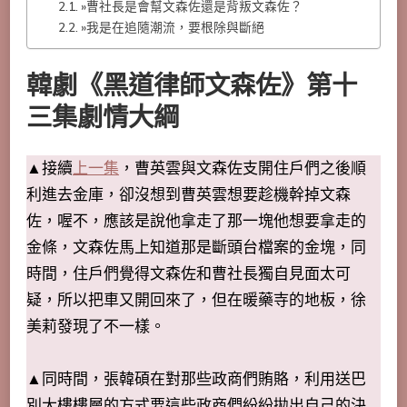
»曹社長是會幫文森佐還是背叛文森佐？
»我是在追隨潮流，要根除與斷絕
韓劇《黑道律師文森佐》第十
三集劇情大綱
▲接續
上一集
，曹英雲與文森佐支開住戶們之後順
利進去金庫，卻沒想到曹英雲想要趁機幹掉文森
佐，喔不，應該是說他拿走了那一塊他想要拿走的
金條，文森佐馬上知道那是斷頭台檔案的金塊，同
時間，住戶們覺得文森佐和曹社長獨自見面太可
疑，所以把車又開回來了，但在暖藥寺的地板，徐
美莉發現了不一樣。
▲同時間，張韓碩在對那些政商們賄賂，利用送巴
別大樓樓層的方式要這些政商們紛紛拋出自己的決