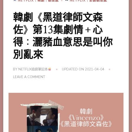
NETFLIX｜韓劇｜觀後感
NETFLIX｜影劇觀後感
韓劇《黑道律師文森
佐》第13集劇情＋心
得：灑豬血意思是叫你
別亂來
BY
NETFLIX追劇筆記本
UPDATED ON
2021-04-04
ON
LEAVE A COMMENT
韓
劇
《黑
道
律
師
文
森
佐》
第
13