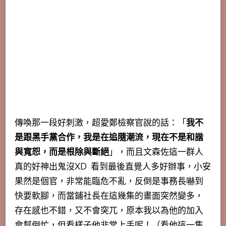
傳喚那一段好刺激，超愛鄭檢察官說的話：「
我不
是跟黑手黨合作，我是在追隨潮流，現在不是和諧
與寬恕，而是根除與斷絕
」，而且文森佐這一群人
真的好神出鬼沒XD 看到最後直覺人多好辦事，小安
果然是個官，非常能臨危不亂，反倒是事務長嚇到
快要軟腳，而當鋪社長在這幾集的畫面突然變多，
存在感也不錯，又不會突兀，原本我以為他的加入
會幫倒忙，但看樣子他非常上手呢！（看他這一集