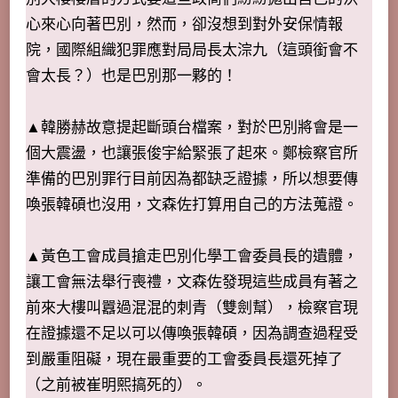
心來心向著巴別，然而，卻沒想到對外安保情報
院，國際組織犯罪應對局局長太淙九（這頭銜會不
會太長？）也是巴別那一夥的！
▲韓勝赫故意提起斷頭台檔案，對於巴別將會是一
個大震盪，也讓張俊宇給緊張了起來。鄭檢察官所
準備的巴別罪行目前因為都缺乏證據，所以想要傳
喚張韓碩也沒用，文森佐打算用自己的方法蒐證。
▲黃色工會成員搶走巴別化學工會委員長的遺體，
讓工會無法舉行喪禮，文森佐發現這些成員有著之
前來大樓叫囂過混混的刺青（雙劍幫），檢察官現
在證據還不足以可以傳喚張韓碩，因為調查過程受
到嚴重阻礙，現在最重要的工會委員長還死掉了
（之前被崔明熙搞死的）。