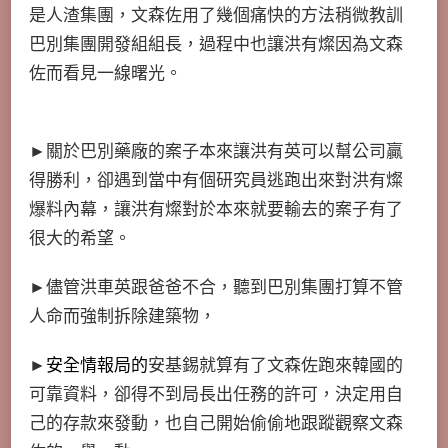
是人渣集團，文森佐用了幾個痛快的方法稍微教訓
巴別集團開發組組長，過程中也讓洪有燦因為文森
佐而看見一線曙光。
►關於巴別藥廠的案子本來讓洪有英可以幫公司贏
得勝利，卻遇到當中有個研究員逃跑出來對洪有燦
爆料內幕，讓洪有燦對於本來就要輸去的案子有了
很大的希望。
►儘管洪車英跟爸爸不合，聽到巴別集團打算不管
人命而強制拆除建築物，
►
安全情報局的
安基錫就算有了文森佐跑來韓國的
可靠資料，卻得不到局長出任務的許可，決定用自
己的存款來發動，也自己開始偷偷地跟蹤觀察文森