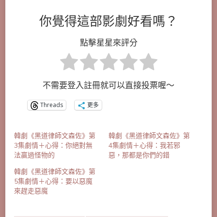
你覺得這部影劇好看嗎？
點擊星星來評分
不需要登入註冊就可以直接投票喔～
Threads
更多
韓劇《黑道律師文森佐》第
韓劇《黑道律師文森佐》第
3集劇情＋心得：你絕對無
4集劇情＋心得：我若邪
法贏過怪物的
惡，那都是你們的錯
韓劇《黑道律師文森佐》第
5集劇情＋心得：要以惡魔
來趕走惡魔