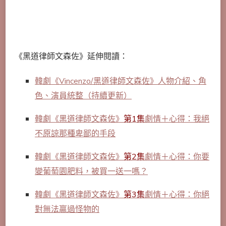
《黑道律師文森佐》延伸閱讀：
韓劇《Vincenzo/黑道律師文森佐》人物介紹、角
色、演員統整（持續更新）
韓劇《黑道律師文森佐》
第1集
劇情＋心得：我絕
不原諒那種卑鄙的手段
韓劇《黑道律師文森佐》
第2集
劇情＋心得：你要
變葡萄園肥料，被買一送一嗎？
韓劇《黑道律師文森佐》
第3集
劇情＋心得：你絕
對無法贏過怪物的