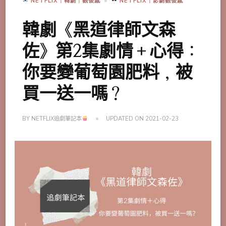
NETFLIX｜韓劇｜觀後感
NETFLIX｜影劇觀後感
韓劇《黑道律師文森
佐》第2集劇情＋心得：
你要變葡萄園肥料，被
買一送一嗎？
BY
NETFLIX追劇筆記本
UPDATED ON
2021-02-23