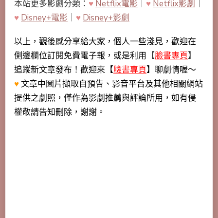
本站更多影劇分類：
♥
Netflix電影
｜
♥
Netflix影劇
｜
♥
Disney+電影
｜
♥
Disney+影劇
以上，觀後感分享給大家，個人一些淺見，歡迎在
側邊欄位訂閱免費電子報，或是利用
【
臉書專頁
】
追蹤新文章發布！歡迎來【
臉書專頁
】聊劇情喔～
♥
文章中圖片擷取自預告、影音平台及其他相關網站
提供之劇照，僅作為影劇推薦與評論所用，如有侵
權敬請告知刪除，謝謝。