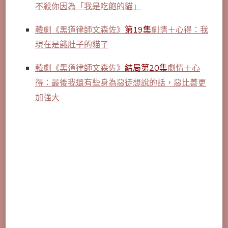
不殺你因為「我是吃飽的貓」
韓劇《黑道律師文森佐》
第19集
劇情＋心得：我
現在是餓肚子的貓了
韓劇《黑道律師文森佐》
結局第20集
劇情＋心
得：最後我還有些身為惡徒想說的話，惡比善更
加強大