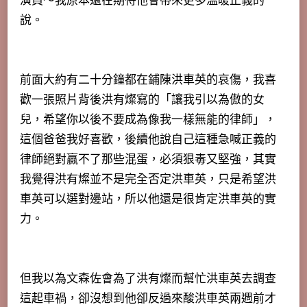
演員～我原本還在期待他會帶來更多溫暖正義的
說。
前面大約有二十分鐘都在鋪陳洪車英的哀傷，我喜
歡一張照片背後洪有燦寫的「讓我引以為傲的女
兒，希望你以後不要成為像我一樣無能的律師」，
這個爸爸我好喜歡，後續他說自己這種急喊正義的
律師絕對贏不了那些混蛋，必須狠毒又堅強，其實
我覺得洪有燦並不是完全否定洪車英，只是希望洪
車英可以選對邊站，所以他還是很肯定洪車英的實
力。
但我以為文森佐會為了洪有燦而幫忙洪車英去調查
這起車禍，卻沒想到他卻反過來酸洪車英兩週前才