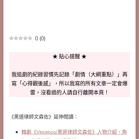
0
(
0
)
★ 貼心提醒 ★
我追劇的紀錄習慣先記錄「劇情（大綱重點）」再
寫「心得觀後感」，所以我寫的所有文章一定會爆
雷，沒看過的人請自行離開本頁！
《黑道律師文森佐》延伸閱讀：
韓劇《Vincenzo/黑道律師文森佐》人物介紹、角