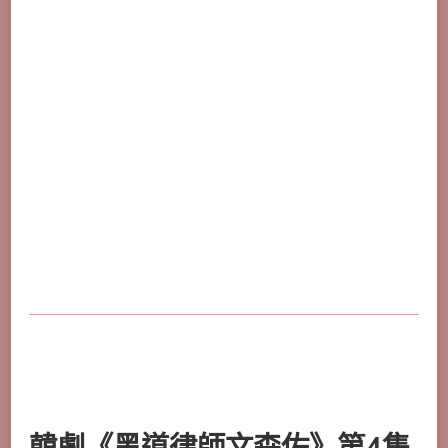
韓劇《黑道律師文森佐》第4集