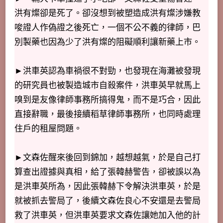
洪有燦卻是死了。卻沒想到被塑造成洪有燦涉嫌教
唆證人作偽證之後死亡，一個不公不義的律師，巴
別製藥也因為少了洪有燦的阻礙順利讓新藥上市。
►洪車英認為車禍很不對勁，也發現在海灘被發現
的研究員也被製造城市自殺案件，洪車英早就馬上
嗅到是友像律師事務所搞得鬼，而不是巧合，因此
直接辭職，最後接續稻草律師事務所，也同時處理
住戶的租屋問題。
►文森佐醒來後回到錦加，越想越氣，於是自己打
算查出證據與真相，給了張韓赫警告，卻被誤以為
是洪車英所為，因此張韓赫下令解決洪車英，於是
就被抓去警局了，後續文森佐良心不安還是去警局
救了洪車英，但洪車英要求文森佐讓她加入他的計