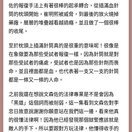
佐的報復手法上有著很棒的起承轉合，從插滿血針
筒的枕頭開始，崔明熙被威脅，到最後的放火燒掉
藥廠，層層的堆疊越看越過癮，並且做了一個很棒
的收尾。
至於枕頭上插滿針筒真的是很重的意味呢！很像是
在象徵要為那些受試者報復一樣，因為針筒就是對
那些受試者的痛處，受試者也是因為那些針劑而喪
命，並且裡面都是血，也代表著一支又一支的針筒
都是一條又一條的人命。
之前我還在想說文森佐的法律專業是不是會因為
「黑道」這個詞而被削弱，這一集看到文森佐對李
忠日故意說謝謝你願意站在我們這一邊，看來他真
的很懂法律啊！因為他已經發現那個獄警應該就是
敵人的手下，所以要跟對方玩法律，他懂得收手的