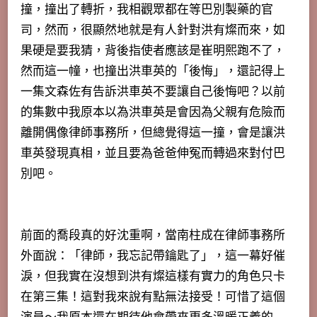
撞，撞出了轉折，我相觀眾都在等巴別製藥的官
司，然而，很顯然地就是有人針對洪有燦而來，如
果硬是要我猜，背後指使者應該是崔明熙跑不了，
然而這一幢，也撞出洪車英的「後悔」，還記得上
一集文森佐有告訴洪車英不要讓自己後悔吧？以前
的集數中我原本以為洪車英是會因為父親有危險而
離開偶像律師事務所，但總覺得這一撞，會是讓洪
車英發現真相，並且要為爸爸伸冤而轉過來對付巴
別吧。
前面的喬段真的好沈重啊，當南柱成在律師事務所
外面說：「律師，我忘記帶鑰匙了」，這一幕好催
淚，但我實在沒想到洪有燦這樣有實力的角色只卡
在第三集！這對我來說有點無法接受！可惜了這個