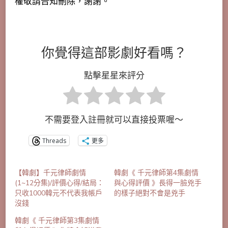
權敬請告知刪除，謝謝。
你覺得這部影劇好看嗎？
點擊星星來評分
不需要登入註冊就可以直接投票喔～
Threads
更多
【韓劇】千元律師劇情
韓劇《 千元律師第4集劇情
(1~12分集)/評價心得/結局：
與心得評價 》長得一臉兇手
只收1000韓元不代表我帳戶
的樣子絕對不會是兇手
沒錢
韓劇《 千元律師第3集劇情