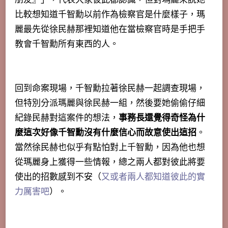
比較想知道千智勳以前作為檢察官是什麼樣子，瑪
麗最先從徐民赫那裡知道他在當檢察官時是手把手
教會千智勳所有東西的人。
回到命案現場，千智勳拉著徐民赫一起調查現場，
但特別分派瑪麗與徐民赫一組，然後要她偷偷仔細
紀錄民赫對這案件的想法，
事務長還覺得奇怪為什
麼這次好像千智勳沒有什麼信心而故意使出這招
。
當然徐民赫也似乎有點怕對上千智勳，因為他也想
從瑪麗身上獲得一些情報，總之兩人都對彼此將要
使出的招數感到不安（
又或者兩人都知道彼此的實
力厲害吧
）。