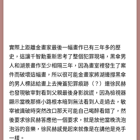
實際上距離金畫家最後一幅畫作已有三年多的歷
史，這讓千智勳重新思考了整個犯罪現場，
黑傘男
人和湖景畫作至少相隔三年，因為畫室裡發生了案
件而破壞這幅畫，所以很可能金畫家將湖邊撐黑傘
的男人標誌給畫上去掩蓋犯罪痕跡（？）
連徐民赫
也發現敏宰對看到父親最後身影說謊，因為檢視器
顯示當晚那條小路根本暗到無法看到人走過去，敏
宰被識破時突然改口那天可能自己喝醉看錯了，然
後要求徐民赫答應他一個要求，就是放他當晚洗泡
泡浴的音樂，徐民赫感覺起來就像是在講他是兇手
一樣。