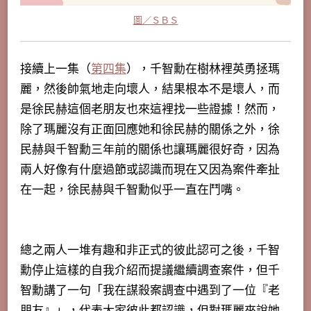
圖／ＳＢＳ
接續上一集（
第四集
），千智勳在樹林裡英勇拯瑪
麗，然後帥氣地走向壞人，結果根本不是壞人，而
是徐民赫這個老朋友也來這裡找一些證據！然而，
除了瑪麗沒有正面回應她和徐民赫的關係之外，徐
民赫與千智勳三年前的關係也讓瑪麗很好奇，因為
兩人好像有什麼過節或認識而現在又因為案件牽扯
在一起，徐民赫與千智勳似乎一直在鬥嘴。
總之兩人一堆有趣和非正式的彼此認可之後，千智
勳停止這樣的自我介紹而提議繼續調查案件，但千
智勳講了一句「
我在謀殺案調查中遇到了一位『老
朋友』
」，代表大家彼此都認識，但對瑪麗來說她