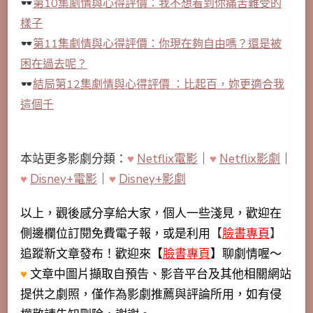
第10集劇情與心得評價：我不想看到你痛苦難受的
樣子
第11集劇情與心得評價：你現在夠自由嗎？還是被
困在過去呢？
結局第12集劇情與心得評價 ：比起百，妳更適合我
這個千
本站更多影劇分類：
♥
Netflix電影
｜
♥
Netflix影劇
｜
♥
Disney+電影
｜
♥
Disney+影劇
以上，觀後感分享給大家，個人一些淺見，歡迎在
側邊欄位訂閱免費電子報，或是利用
【
臉書專頁
】
追蹤新文章發布！歡迎來【
臉書專頁
】聊劇情喔～
♥
文章中圖片擷取自預告、影音平台及其他相關網站
提供之劇照，僅作為影劇推薦與評論所用，如有侵