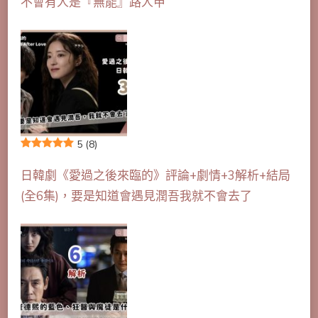
不會有人是『無能』路人甲
5
(8)
日韓劇《愛過之後來臨的》評論+劇情+3解析+結局
(全6集)，要是知道會遇見潤吾我就不會去了