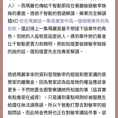
人）
。而瑪麗也傳給千智勳那段在餐廳偷錄敏宰姊
姊的畫面，透過千智勳的唇語解讀，解果完全解讀
錯XD
好在瑪麗這一集很厲害作為一個領導案件的角
色欸
，還記得上一集瑪麗是最不想接下這案件的角
色，但她的人設就是這麼迷人，遇到案件她仍舊會
比千智勳更賣力和精明，例如知道要偷錄敏宰姊姊
的說的話、還知道要先去找專家解讀。
透過瑪麗拿來的資料發現敏宰的姐姐和管家講的是
管家的離職金，因為管家認為這是她的權益應該拿
更多，不然她要去跟警察講她所知道的事（這其實
有點像是在威脅），只是講到重點時剛好被服務生
給擋住無法讀唇語，所以千智勳打算去對敏宰的姐
姐問話，而此時金秀妍也正在對敏宰講這件事，卻