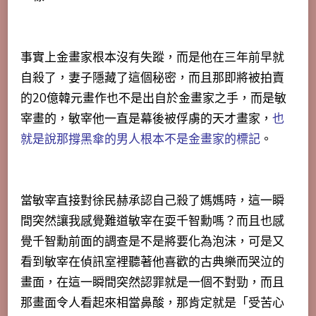
事實上金畫家根本沒有失蹤，而是他在三年前早就
自殺了，妻子隱藏了這個秘密，而且那即將被拍賣
的20億韓元畫作也不是出自於金畫家之手，而是敏
宰畫的，敏宰他一直是幕後被俘虜的天才畫家，
也
就是說那撐黑傘的男人根本不是金畫家的標記
。
當敏宰直接對徐民赫承認自己殺了媽媽時，這一瞬
間突然讓我感覺難道敏宰在耍千智勳嗎？而且也感
覺千智勳前面的調查是不是將要化為泡沫，可是又
看到敏宰在偵訊室裡聽著他喜歡的古典樂而哭泣的
畫面，在這一瞬間突然認罪就是一個不對勁，而且
那畫面令人看起來相當鼻酸，
那肯定就是「受苦心