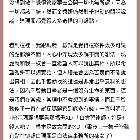
沒想到敏宰覺得管家要去公開一切也無所謂，因為
一切都該了結，
然而金秀妍仍然對千智勳的問話說
謊，連瑪麗都覺得太多奇怪的可疑點
。
看到這裡，我跟瑪麗一樣就是覺得這案件太多可疑
的點都解不開，內心中浮現太多解不開的想法，瑪
麗就和我一樣會一直希望人可以說出真相，所以希
望秀妍可以講實話，但人總是會因為苦衷而不能說
出真相，因此千智勳找的證據是非常出乎意料的想
法，因為千智勳目擊者是一個沒有生命的東西，這
是我們在常規、常理中不會想到的事情，而且千智
勳似乎一直在試探瑪麗家到底多有錢，一直叫明示
+暗示瑪麗想要看那幅畫XD 「白實習律師，妳是有
錢人吧？」根本是故意問的XD （畢竟上一集千智勳
有點在懷疑白瑪麗是白法律事務所的孫女了）