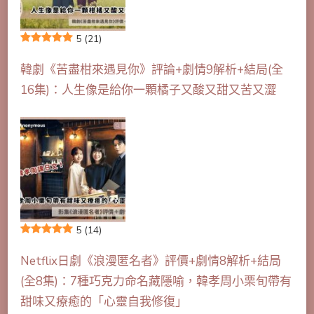
5
(21)
韓劇《苦盡柑來遇見你》評論+劇情9解析+結局(全
16集)：人生像是給你一顆橘子又酸又甜又苦又澀
5
(14)
Netflix日劇《浪漫匿名者》評價+劇情8解析+結局
(全8集)：7種巧克力命名藏隱喻，韓孝周小栗旬帶有
甜味又療癒的「心靈自我修復」