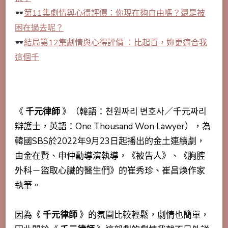
第11集劇情與心得評價：你現在夠自由嗎？還是被
困在過去呢？
結局第12集劇情與心得評價 ：比起百，妳更適合我
這個千
《
千元律師
》（韓語：천원짜리 변호사／千元짜리
辯護士，英語：One Thousand Won Lawyer），為
韓國SBS於2022年9月23日起播出的金土連續劇，
由金在賢、申仲勳導演執導，《被告人》、《胸腔
外科－盜取心臟的醫生們》的崔秀珍、崔昌煥作家
執筆。
因為《
千元律師
》的氛圍比較輕鬆，劇情也簡單，