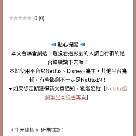
0
(
0
)
貼心提醒
本文會
爆雷劇透
，還沒看過影劇的人請自行斟酌是
否繼續讀下去喔！
本站使用平台以Netflix、Disney+為主，其他平台為
輔，有些影劇不一定是Netflix的！
♥ 如果想定期獲得新文章通知，歡迎追蹤
【
Netflix追
劇筆記本臉書專頁
】
《 千元律師 》延伸閱讀：