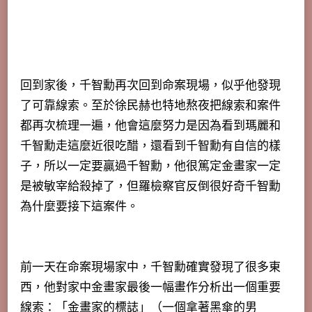
回到家後，千智勳再次回到命案現場，似乎他發現
了可靠線索。至於徐民赫也特地熬夜把線索和案件
都再次梳理一遍，他會這麼努力是因為看到瑪麗和
千智勳走這麼近很吃醋，還看到千智勳有自信的樣
子，所以一定要贏過千智勳，他很篤定金畫家一定
是被敏宰給殺掉了，但羅檢察官反倒很好奇千智勳
為什麼要接下這案件。
前一天在命案現場家中，千智勳確實發現了很多東
西，他對家中金畫家最後一幅畫作分析出一個重要
線索：
「金畫家的標誌」（一個拿著黑傘的男