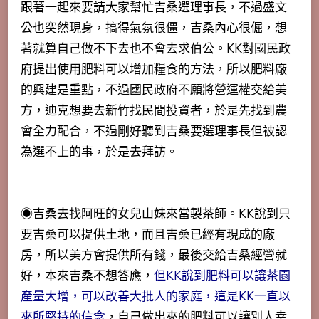
跟著一起來要請大家幫忙吉桑選理事長，不過盛文
公也突然現身，搞得氣氛很僵，吉桑內心很倔，想
著就算自己做不下去也不會去求伯公。KK對國民政
府提出使用肥料可以增加糧食的方法，所以肥料廠
的興建是重點，不過國民政府不願將營運權交給美
方，迪克想要去新竹找民間投資者，於是先找到農
會全力配合，不過剛好聽到吉桑要選理事長但被認
為選不上的事，於是去拜訪。
◉吉桑去找阿旺的女兒山妹來當製茶師。KK說到只
要吉桑可以提供土地，而且吉桑已經有現成的廠
房，所以美方會提供所有錢，最後交給吉桑經營就
好，本來吉桑不想答應，
但KK說到肥料可以讓茶園
產量大增，可以改善大批人的家庭，這是KK一直以
來所堅持的信念
，自己做出來的肥料可以讓別人幸