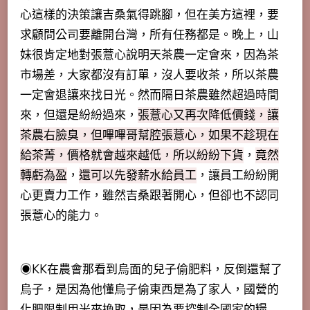
心這樣的決策讓吉桑氣得跳腳，但在美方這裡，要
求顧問公司要離開台灣，所有任務都是。晚上，山
妹很肯定地對張薏心說明天茶農一定會來，因為茶
市場差，大家都沒有訂單，沒人要收茶，所以茶農
一定會退讓來找日光。然而隔日茶農雖然超過時間
來，但還是紛紛過來，
張薏心又再次降低價錢，讓
茶農右臉臭，但嗶嗶哥幫腔張薏心，如果不趁現在
給茶菁，價格就會越來越低，所以紛紛下貨
，
竟然
轉虧為盈
，
還可以先發薪水給員工
，讓員工紛紛開
心更賣力工作，雖然吉桑跟著開心，但卻也不認同
張薏心的能力。
◉KK在農會那看到烏面的兒子偷肥料，反倒還幫了
烏子，是因為他懂烏子偷東西是為了家人，國營的
化肥限制用米來換取，是因為要控制全國家的糧