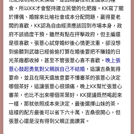
食，所以KK才會堅持建立民營的化肥廠。KK寫了關
於擇偶、婚嫁來比喻社會成本分配問題，贏得夏老
闆的喜歡，KK認為自由經濟應該回到市場本身，政
府不該過度干預，雖然有點在抨擊政府，但主編還
是很喜歡。
張薏心試穿婚紗後心情更沈重，卻沒想
到偷聽到武雄已經偷偷打算在婚後要把不賺錢的日
光茶廠都收掉，甚至不管張薏心喜不喜歡。
晚上張
薏心鼓起勇氣對父親說自己不結婚
，這讓吉桑氣得
要命，並且在隔天還故意要不懂審茶的張薏心決定
哪個茶好，這讓張薏心很頭痛，晚上KK幫忙張薏心
審茶，也比不出來哪個茶葉好，KK提議既然喝起來
一樣，那就依照成本來決定，最後選擇山妹的茶，
這樣的配方最後可以省下六十萬，吉桑很開心，但
張薏心還是沒有得到父親正面讚賞。