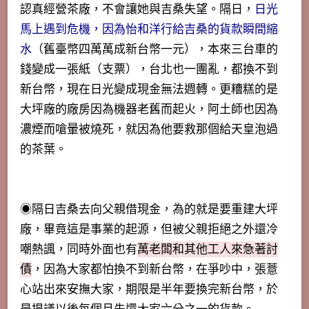
認真經營茶廠，不會讓她與吉桑失望。隔日，
日光
馬上遇到危機，因為怡和洋行給吉桑的貨款瞬間縮
水
（舊臺幣四萬萬成新台幣一元），本來三台車的
錢變成一張紙（支票），台北也一團亂，都換不到
新台幣，現在日光變成現金無法週轉。更糟糕的是
大坪廠的廠房因為機器老舊而起火，阿土師也因為
濃煙而嗆暈被燒死，就因為他要救那個給天皇泡過
的茶葉。
◉隔日吉桑去向父親借現金，為的就是要重建大坪
廠，畢竟這是事業的起源，但被父親拒絕之外還冷
嘲熱諷，同時外面也有
萬老闆和其他工人來急著討
債
，因為大家都怕換不到新台幣，在爭吵中，張薏
心站出來安撫大家，期限是半年要換完新台幣，於