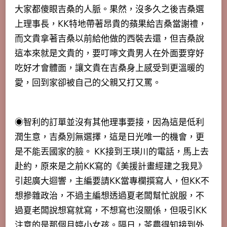
大家都傻眼吉桑的人脈。果然，沒多久之後吉桑選
上理事長，KK特地帶著昂貴的蘋果給吉桑當謝禮，
而文貴拿著吉桑以前給他做的西裝去還，但吉桑說
這本來就是文貴的，要叮嚀文貴男人在外面要穿好
吃好才會體面，讓文貴在吉桑身上感受到更溫暖的
愛，回到家卻被自己的父親又打又罵。
◉智利的訂單並沒有其他理事要接，因為這是低利
潤生意，吉桑別無選擇，這是日光唯一的機會，更
是不能丟國家的臉。 KK接到王瑛川的電話，馬上去
赴約，原來是之前KK寫的《美援計畫經建之我見》
引起廣大迴響，主編要請KK當專欄撰寫人，但KK不
想摻雜政治，不過主編想透過夏老闆幫忙說服，不
過夏老闆說想寫就寫，不想寫也沒關係，但吸引KK
注意的是那個月婷小女孩。
隔日，茶農得知接到外