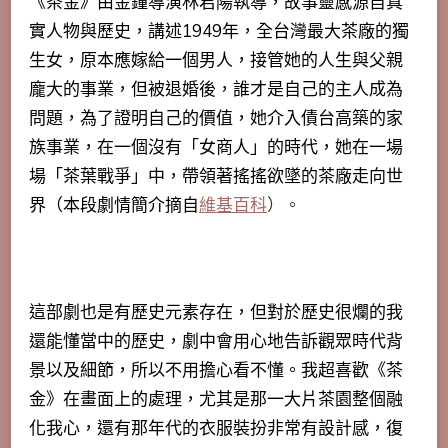
《茶金》由金鐘導演林君陽執導，故事靈感源自真
實人物與歷史，講述1949年，全台灣最大茶廠的獨
生女，原本應嫁給一個男人，接管她的人生與父親
龐大的事業，但被退婚後，誰才是自己的主人成為
問題，為了證明自己的價值，她介入債台高築的家
族事業，在一個沒有「女商人」的時代，她在一場
場「茶葉戰爭」中，帶領著搖搖欲墜的茶廠走向世
界（本段劇情簡介摘自
維基百科
）。
這部劇也是有歷史元素存在，但對於歷史很爛的我
還能懂當中的歷史，劇中會用心地告訴觀眾時代背
景以及細節，所以不用擔心看不懂。我超喜歡《茶
金》在畫面上的處理，尤其是那一大片茶園整個融
化我心，還有那年代的衣服裝扮非常有設計感，復