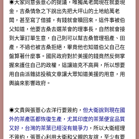
◉大家同意張薏心的提議，唯獨萬老闆現在就要現
金，吉桑情急之下說出先把大坪山的土地給萬老
闆，甚至寫了借據，有錢就會贖回來，這件事被伯
父知道，他要吉桑去選茶會的理事長，自然就會接
到大筆訂單生意，自己則可以幫吉桑管理祖產、田
產，不過也被吉桑拒絕，畢竟他也知道伯父自己在
盤算著什麼事。國民政府對於美援的錢竟然反倒掌
握來護住自己的政權，這讓迪克不高興，所以想要
用自由派雜誌投稿文章讓大眾知道美援的用意，用
輿論來影響政府。
◉文貴與張薏心去洋行要簽約，
但大衛說到現在國
外的茶產區都恢復生產，尤其印度的茶葉便宜品質
又好，台灣的茶葉已經沒有競爭力
，所以大衛經理
不簽約，張薏心利用大衛和父親的友誼，至少有要