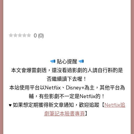
0
(
0
)
貼心提醒
本文會
爆雷劇透
，還沒看過影劇的人請自行斟酌是
否繼續讀下去喔！
本站使用平台以Netflix、Disney+為主，其他平台為
輔，有些影劇不一定是Netflix的！
♥ 如果想定期獲得新文章通知，歡迎追蹤
【
Netflix追
劇筆記本臉書專頁
】