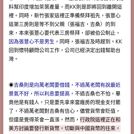
料幫印度增加茶葉產量，而KK則是即將回到離開這
裡。同時，新竹張家這裡正準備祭拜祖先，張薏心
這第三房則是等不到父親（張福吉，吉桑）的到
來，本來張薏心要代表三房祭拜，卻被伯公制止，
因為張薏心不是男生
，同時，張福吉及時趕到。KK
回到懷特顧問公司工作，公司已經決定出錢幫助台
灣。
◉
吉桑則是向萬老闆要借錢，不過萬老闆有說最近
景氣不好，所以利息要提高，
不過吉桑也不怕，畢
竟他是有錢人，只是要先拿來當廠房的現金支付罷
了，不過萬老闆對吉桑有信心，儘管貨幣會貶值，
但還是覺得茶會一直漲。然而，
行政院這裡正在和
美方討論要發行新貨幣，切斷與中國貨幣的往來，