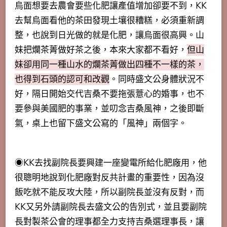
烏面想要去農會要些化肥讓產值增加卻要不到，KK
去幫烏面看他的茶田發現土壤很糟糕，必須重新調
整，也說到日光做的就是化肥，讓烏面很高興。山
妹把爛茶菁做好茶之後，本來大家都不看好，
但山
妹卻用同一種山水的爛茶菁做出四種不一樣的茶，
也得到石頭的認可和改觀
。同時盛文公身體狀況不
好，隔日開始交代吉桑不要拖張薏心的婚事，也不
要參與美國肥的事業，並叨念吉桑風神，之後即斷
氣，桌上也留下盛文公寫的「風神」兩個字。
◉KK去找副院長要興建一座變電所給化肥廠用，他
很聰明地說到化肥廠對反共計畫的重要性，因為沒
飯吃就不能反攻大陸，所以副院長並沒有反對，而
KK又另外請副院長去盛文公的告別式，並且要副院
長對製茶公會的理事都全力支持吉桑選理事長，讓