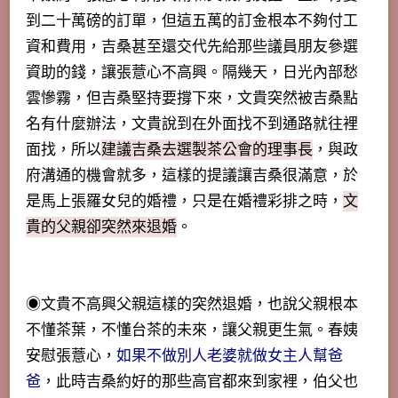
到二十萬磅的訂單，但這五萬的訂金根本不夠付工
資和費用，吉桑甚至還交代先給那些議員朋友參選
資助的錢，讓張薏心不高興。隔幾天，日光內部愁
雲慘霧，但吉桑堅持要撐下來，文貴突然被吉桑點
名有什麼辦法，文貴說到在外面找不到通路就往裡
面找，所以
建議吉桑去選製茶公會的理事長
，與政
府溝通的機會就多，這樣的提議讓吉桑很滿意，於
是馬上張羅女兒的婚禮，只是在婚禮彩排之時，
文
貴的父親卻突然來退婚
。
◉文貴不高興父親這樣的突然退婚，也說父親根本
不懂茶葉，不懂台茶的未來，讓父親更生氣。春姨
安慰張薏心，
如果不做別人老婆就做女主人幫爸
爸
，此時吉桑約好的那些高官都來到家裡，伯父也