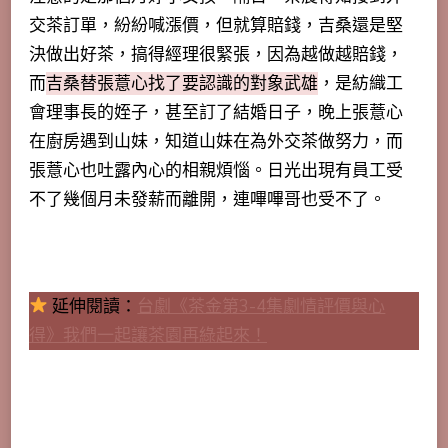
交茶訂單，紛紛喊漲價，但就算賠錢，吉桑還是堅
決做出好茶，搞得經理很緊張，因為越做越賠錢，
而
吉桑替張薏心找了要認識的對象武雄
，是紡織工
會理事長的姪子，甚至訂了結婚日子，晚上張薏心
在廚房遇到山妹，知道山妹在為外交茶做努力，而
張薏心也吐露內心的相親煩惱。日光出現有員工受
不了幾個月未發薪而離開，連嗶嗶哥也受不了。
延伸閱讀：
台劇《茶金第3-4集劇情評價與心
得》我們一起讓茶園再綠起來！