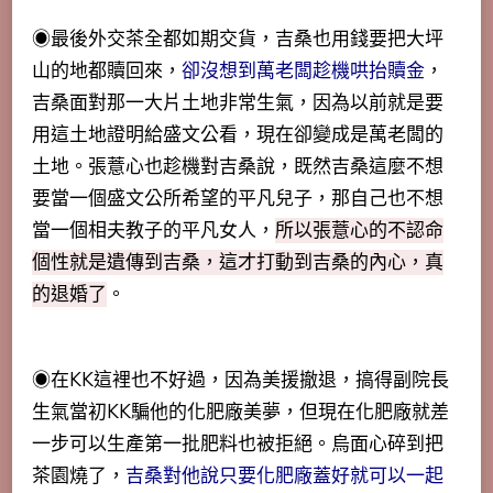
◉最後外交茶全都如期交貨，吉桑也用錢要把大坪
山的地都贖回來，
卻沒想到萬老闆趁機哄抬贖金
，
吉桑面對那一大片土地非常生氣，因為以前就是要
用這土地證明給盛文公看，現在卻變成是萬老闆的
土地。張薏心也趁機對吉桑說，既然吉桑這麼不想
要當一個盛文公所希望的平凡兒子，那自己也不想
當一個相夫教子的平凡女人，
所以張薏心的不認命
個性就是遺傳到吉桑，這才打動到吉桑的內心，真
的退婚了
。
◉在KK這裡也不好過，因為美援撤退，搞得副院長
生氣當初KK騙他的化肥廠美夢，但現在化肥廠就差
一步可以生產第一批肥料也被拒絕。烏面心碎到把
茶園燒了，
吉桑對他說只要化肥廠蓋好就可以一起