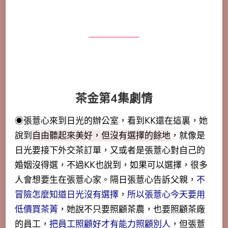
茶金第4集劇情
◉張薏心來到日光的辦公室，看到KK還在這裏，她
說到
自由聽起來美好，但沒有選擇的餘地
，就像是
日光要接下外交茶訂單，又或者是張薏心對自己的
婚姻沒得選，不過KK也說到，如果可以選擇，很多
人會想要生在張薏心家。
隔日張薏心告訴父親，
不
冒險怎麼知道日光沒有選擇
，
所以張薏心今天要用
低價買茶菁
，她說不只要照顧茶農，也要照顧茶廠
的員工，
把員工照顧好才有能力照顧別人
，但張薏