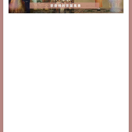
茶
葉
風
暴，
如
何
回
甘？