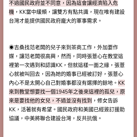
不過國民政府並不同意，因為這會讓經濟陷入危
機
，KK當中緩頰，讓雙方有點共識，現在唯有建設
台灣才能提供國民政府龐大的軍事需求。
◉吉桑找范老闆的兒子來到茶商工作，外加要作
媒，讓范老闆很高興，然而，同時張薏心在教堂這
裡第一次遇到和認識KK，但就這樣一面之緣，張薏
心就被叫回去，因為她的婚事已經被訂好，張薏心
內心不是太開心自己對婚事都沒有選擇的餘地。
KK
來到教堂想要找一個1945年之後來這裡的孤兒，原
來是要找他的女兒，不過並沒有找到
，修女告訴
KK，活著就有希望。國民政府和美國已經簽訂援助
協議，中美將聯合建設台灣，反共抗俄。