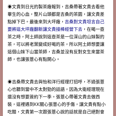
◉文貴到日光的製茶廠報到，吉桑帶著文貴去看他
畢生的心血，整片山頭都是吉桑的茶園，讓文貴差
點掉下巴。最後來到大坪廠，
吉桑對文貴坦言自己
要將這大坪廠翻新讓文貴接棒經營下去
，在喝一壺
茶之時，阿土師說到這壺茶是一位深山的山妹製的
茶，可以將老葉變成好喝的茶，所以阿土師想要讓
這個山妹下山當茶師，吉桑並沒有反對女生來當茶
師，也讓張薏心有點開心。
◉吉桑帶文貴去與怡和洋行經理打招呼，不過張薏
心也聽到當中不太對勁的話語，因為大衛經理現在
還沒有想要簽約下一季。張薏心帶著文貴去做西
裝，這裡遇到KK關心張薏心的手傷，讓文貴有點小
吃醋，文貴第一次跟張薏心說的話就是自己絕對會