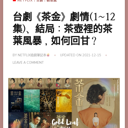
NETFLIX｜台劇｜觀後感
台劇《茶金》劇情(1~12
集)、結局：茶壺裡的茶
葉風暴，如何回甘？
BY
NETFLIX追劇筆記本
UPDATED ON
2021-12-15
ON
LEAVE A COMMENT
台
劇
《茶
金》
劇
情
(1~12
集)、
結
局：
茶
壺
裡
的