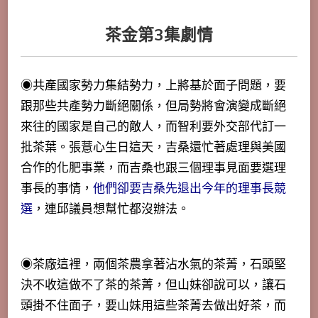
茶金第3集劇情
◉共產國家勢力集結勢力，上將基於面子問題，要
跟那些共產勢力斷絕關係，但局勢將會演變成斷絕
來往的國家是自己的敵人，而智利要外交部代訂一
批茶葉。張薏心生日這天，吉桑還忙著處理與美國
合作的化肥事業，而吉桑也跟三個理事見面要選理
事長的事情，
他們卻要吉桑先退出今年的理事長競
選
，連邱議員想幫忙都沒辦法。
◉茶廠這裡，兩個茶農拿著沾水氣的茶菁，石頭堅
決不收這做不了茶的茶菁，但山妹卻說可以，讓石
頭掛不住面子，要山妹用這些茶菁去做出好茶，而