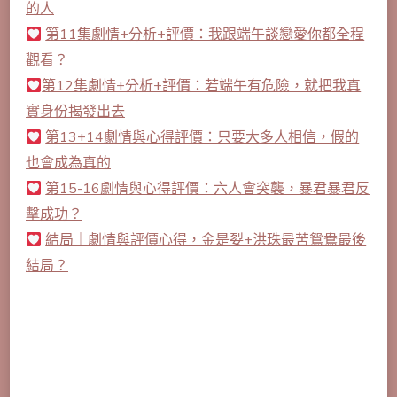
的人
第11集劇情+分析+評價：我跟端午談戀愛你都全程
觀看？
第12集劇情+分析+評價：若端午有危險，就把我真
實身份揭發出去
第13+14劇情與心得評價：只要大多人相信，假的
也會成為真的
第15-16劇情與心得評價：六人會突襲，暴君暴君反
擊成功？
結局｜劇情與評價心得，金是姴+洪珠最苦鴛鴦最後
結局？