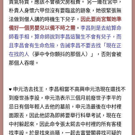
貴氣特質，應該不會積欠房租費。 另一邊在宮中，
朴貴人身懷六甲但沒有要臨盆的跡象，她很緊張無
法做到僧人講的時機生下兒子，
因此要尚宮幫她準
備好一個男嬰兒以備不時之需
。
李昌則是去給算命
師看手相，算命師說到李昌這醫生不會有兒子，而
且李昌會有生命危險，告誡李昌不要去找「現在正
在找的人
（夢中令你顫抖的那個人）」，否則會被
那個人吞噬。
♥ 申元浩去找王，李昌相當不高興申元浩現在還找不
到廢世孫李設，申元浩表示三個月前廢世子李平的
忌日有個年輕人去他的墓前，申元浩最後在中村裡
面跟丟，因此他認為即將要舉行科舉考試，現在在
中村躲起來，因此命令張太錵去中村裡的所有客棧
找李設。於是找來尚膳，一起去富營閣尋找可疑的