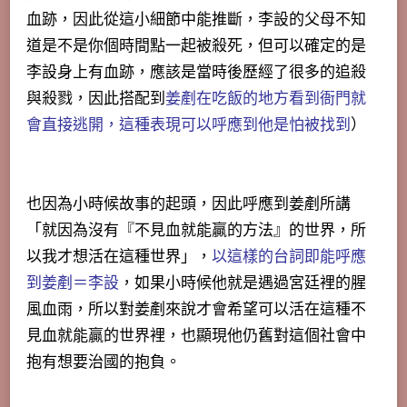
血跡，因此從這小細節中能推斷，李設的父母不知
道是不是你個時間點一起被殺死，但可以確定的是
李設身上有血跡，應該是當時後歷經了很多的追殺
與殺戮，因此搭配到
姜剷在吃飯的地方看到衙門就
會直接逃開，這種表現可以呼應到他是怕被找到
）
也因為小時候故事的起頭，因此呼應到姜剷所講
「
就因為沒有『不見血就能贏的方法』的世界，所
以我才想活在這種世界
」，
以這樣的台詞即能呼應
到姜剷＝李設
，如果小時候他就是遇過宮廷裡的腥
風血雨，所以對姜剷來說才會希望可以活在這種不
見血就能贏的世界裡，也顯現他仍舊對這個社會中
抱有想要治國的抱負。