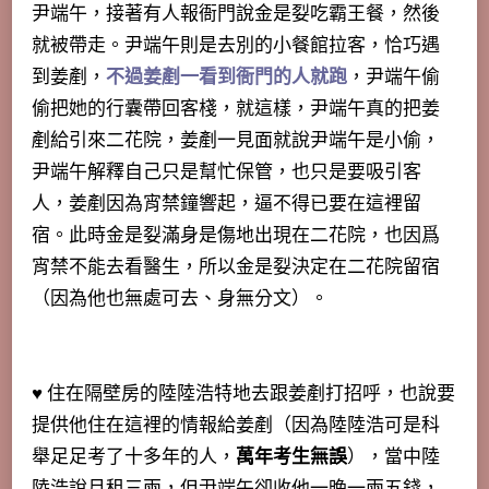
尹端午，接著有人報衙門說金是姴吃霸王餐，然後
就被帶走。尹端午則是去別的小餐館拉客，恰巧遇
到姜剷，
不過姜剷一看到衙門的人就跑
，尹端午偷
偷把她的行囊帶回客棧，就這樣，尹端午真的把姜
剷給引來二花院，姜剷一見面就說尹端午是小偷，
尹端午解釋自己只是幫忙保管，也只是要吸引客
人，姜剷因為宵禁鐘響起，逼不得已要在這裡留
宿。此時金是姴滿身是傷地出現在二花院，也因爲
宵禁不能去看醫生，所以金是姴決定在二花院留宿
（因為他也無處可去、身無分文）。
♥ 住在隔壁房的陸陸浩特地去跟姜剷打招呼，也說要
提供他住在這裡的情報給姜剷（因為陸陸浩可是科
舉足足考了十多年的人，
萬年考生無誤
），當中陸
陸浩說月租三兩，但尹端午卻收他一晚一兩五錢，