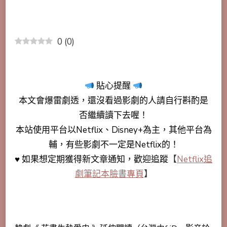
0
(
0
)
貼心提醒
本文會
爆雷劇透
，還沒看過影劇的人請自行斟酌是
否繼續讀下去喔！
本站使用平台以Netflix、Disney+為主，其他平台為
輔，有些影劇不一定是Netflix的！
♥ 如果想定期獲得新文章通知，歡迎追蹤
【
Netflix追
劇筆記本臉書專頁
】