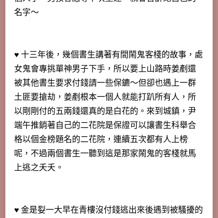
名字
～
♥ 十三年後，幾個書生講著有間鬧鬼客棧的故事，處
女鬼會專挑單神男子下手，所以要上山路時姜剷還
被其他書生要求付錢請一些保鑣～但卻也遇上一群
土匪要搶劫，姜剷根本一個人就能打趴所有人，所
以剛剛付的五兩錢還真的是白花的。來到城鎮，
尹
端午推銷著自己的二花院是保證可以讓書生科舉合
格以個金榜題名的二花院，連續五次都有人上榜
呢
，不過兩個書生一聽到這是那家鬧鬼的客棧就馬
上逃之夭夭。
♥ 金是姴一大早在青樓沒付錢逃出來後遇到被騷擾的