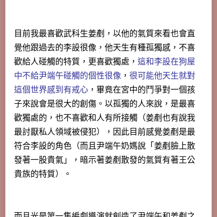
目前我最喜歡武科生姜剷，以他的氣質來看也會直
覺他跟過去的李設很像，他天生有種孤獨感，不喜
歡給人碰觸的特質，更喜歡獨處，
這和李設在狗屋
中不給尹端午碰觸的個性很像
，
很可能他天生就對
這個世界感到有戒心
，畢竟在宮中的鬥爭對一個孩
子來說會是很大的創傷。以孤獨的人來說，是最喜
歡獨處的，也不喜歡和人有所接觸（姜剷也有說我
最討厭私人領域被侵犯），因此目前感覺姜剷是最
符合李設的角色（而且尹端午奶媽說「姜剷臉上散
發著一股貴氣」，暗示著姜剷散發的氣質有著王公
貴族的特質）。
而且光是第一集編劇導演就創造了尹端午和姜剷之