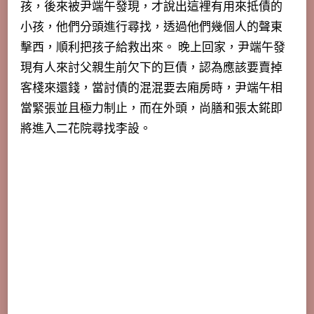
孩，後來被尹端午發現，才說出這裡有用來抵債的
小孩，他們分頭進行尋找，透過他們幾個人的聲東
擊西，順利把孩子給救出來。 晚上回家，尹端午發
現有人來討父親生前欠下的巨債，認為應該要賣掉
客棧來還錢，當討債的混混要去廂房時，尹端午相
當緊張並且極力制止，而在外頭，尚膳和張太錵即
將進入二花院尋找李設。