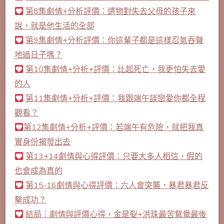
第8集劇情+分析評價：遺物對失去父母的孩子來
說，就是他生活的全部
第9集劇情+分析評價：你這輩子都是這樣忍氣吞聲
地過日子嗎？
第10集劇情+分析+評價：比起死亡，我更怕失去愛
的人
第11集劇情+分析+評價：我跟端午談戀愛你都全程
觀看？
第12集劇情+分析+評價：若端午有危險，就把我真
實身份揭發出去
第13+14劇情與心得評價：只要大多人相信，假的
也會成為真的
第15-16劇情與心得評價：六人會突襲，暴君暴君反
擊成功？
結局｜劇情與評價心得，金是姴+洪珠最苦鴛鴦最後