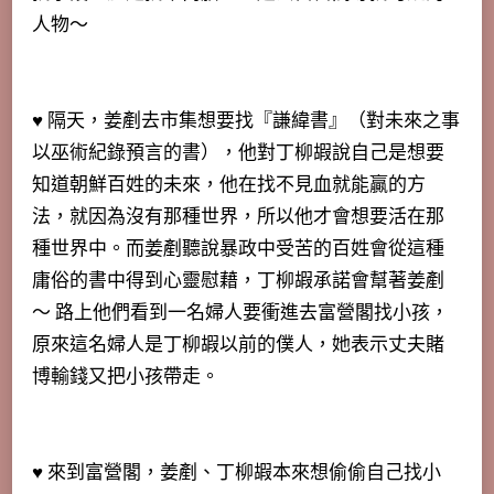
人物～
♥ 隔天，姜剷去市集想要找『謙緯書』（對未來之事
以巫術紀錄預言的書），他對丁柳嘏說自己是想要
知道朝鮮百姓的未來，
他在找不見血就能贏的方
法，就因為沒有那種世界，所以他才會想要活在那
種世界中
。而姜剷聽說暴政中受苦的百姓會從這種
庸俗的書中得到心靈慰藉，丁柳嘏承諾會幫著姜剷
～ 路上他們看到一名婦人要衝進去富營閣找小孩，
原來這名婦人是丁柳嘏以前的僕人，她表示丈夫賭
博輸錢又把小孩帶走。
♥ 來到富營閣，姜剷、丁柳嘏本來想偷偷自己找小