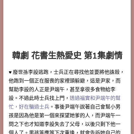
韓劇 花書生熱愛史 第1集劇情
♥ 廢世孫李設逃跑，士兵正在尋找他並要將他誅殺，
他跑到一個正在服喪的家裡頭躲避，這是尹家，而
幫助李設的人正是尹端午，甚至拿很多食物給李
設。不過此時士兵找上門，
透過福實和尹端午的幫
忙，好在騙過士兵
。事後尹端午說著自己會幫小男
孩是因為他是第一個來探望她爹的人，
而尹端午一
問之下也才知道李設失去了父母，以後只剩下他一
個人了。男孩答應等下次重逢，就會告訴她自己的