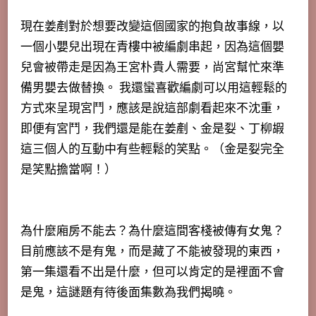
現在姜剷對於想要改變這個國家的抱負故事線，以
一個小嬰兒出現在青樓中被編劇串起，因為這個嬰
兒會被帶走是因為王宮朴貴人需要，尚宮幫忙來準
備男嬰去做替換。 我還蠻喜歡編劇可以用這輕鬆的
方式來呈現宮鬥，應該是說這部劇看起來不沈重，
即便有宮鬥，我們還是能在姜剷、金是姴、丁柳嘏
這三個人的互動中有些輕鬆的笑點。（金是姴完全
是笑點擔當啊！）
為什麼廂房不能去？為什麼這間客棧被傳有女鬼？
目前應該不是有鬼，而是藏了不能被發現的東西，
第一集還看不出是什麼，但可以肯定的是裡面不會
是鬼，這謎題有待後面集數為我們揭曉。