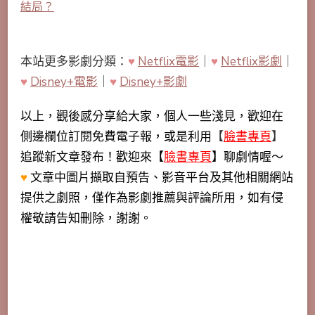
結局？
本站更多影劇分類：
♥
Netflix電影
｜
♥
Netflix影劇
｜
♥
Disney+電影
｜
♥
Disney+影劇
以上，觀後感分享給大家，個人一些淺見，歡迎在
側邊欄位訂閱免費電子報，或是利用
【
臉書專頁
】
追蹤新文章發布！歡迎來【
臉書專頁
】聊劇情喔～
♥
文章中圖片擷取自預告、影音平台及其他相關網站
提供之劇照，僅作為影劇推薦與評論所用，如有侵
權敬請告知刪除，謝謝。