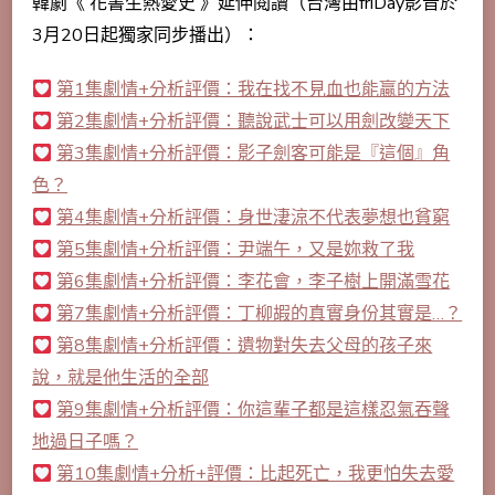
韓劇《 花書生熱愛史 》延伸閱讀（台灣由friDay影音於
3月20日起獨家同步播出）：
第1集劇情+分析評價：我在找不見血也能贏的方法
第2集劇情+分析評價：聽說武士可以用劍改變天下
第3集劇情+分析評價：影子劍客可能是『這個』角
色？
第4集劇情+分析評價：身世淒涼不代表夢想也貧窮
第5集劇情+分析評價：尹端午，又是妳救了我
第6集劇情+分析評價：李花會，李子樹上開滿雪花
第7集劇情+分析評價：丁柳嘏的真實身份其實是…？
第8集劇情+分析評價：遺物對失去父母的孩子來
說，就是他生活的全部
第9集劇情+分析評價：你這輩子都是這樣忍氣吞聲
地過日子嗎？
第10集劇情+分析+評價：比起死亡，我更怕失去愛