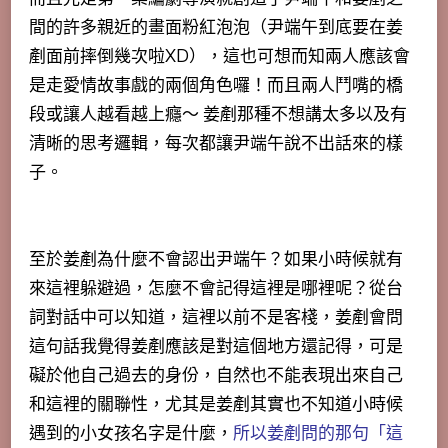
間的許多親近的畫面粉紅泡泡（
尹端午到底要在姜
剷面前摔倒幾次啦XD
），這也可想而知兩人應該會
是走愛情故事戲的兩個角色囉！而且兩人鬥嘴的橋
段或讓人越看越上癮～ 姜剷那種不想講太多以及有
清晰的思考邏輯，每次都讓尹端午說不出話來的樣
子。
至於姜剷為什麼不會認出尹端午？如果小時候就有
來這裡躲避過，怎麼不會記得這裡是哪裡呢？從台
詞對話中可以知道，這裡以前不是客棧，姜剷會問
這句話我覺得姜剷應該是對這個地方還記得，可是
礙於他自己過去的身份，自然也不能表現出來自己
和這裡的關聯性，尤其是姜剷其實也不知道小時候
遇到的小女孩名字是什麼，
所以姜剷問的那句「這