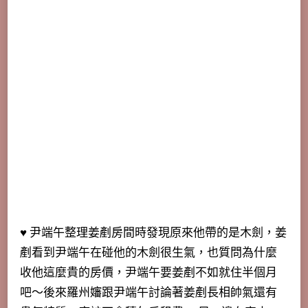
♥ 尹端午整理姜剷房間時發現原來他帶的是木劍，姜
剷看到尹端午在碰他的木劍很生氣，也質問為什麼
收他這麼貴的房價，尹端午要姜剷不如就住半個月
吧～後來羅州嬸跟尹端午討論著姜剷長相帥氣還有