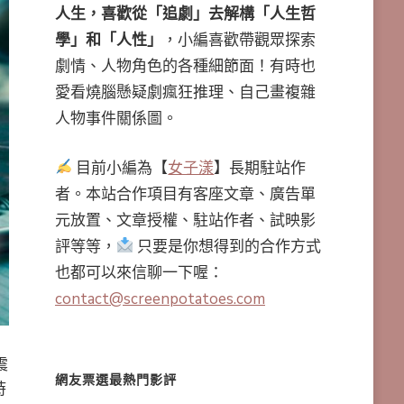
人生，喜歡從「追劇」去解構「人生哲
學」和「人性」
，小編喜歡帶觀眾探索
劇情、人物角色的各種細節面！有時也
愛看燒腦懸疑劇瘋狂推理、自己畫複雜
人物事件關係圖。
目前小編為【
女子漾
】長期駐站作
者。本站合作項目有客座文章、廣告單
元放置、文章授權、駐站作者、試映影
評等等，
只要是你想得到的合作方式
也都可以來信聊一下喔：
contact@screenpotatoes.com
震
網友票選最熱門影評
時