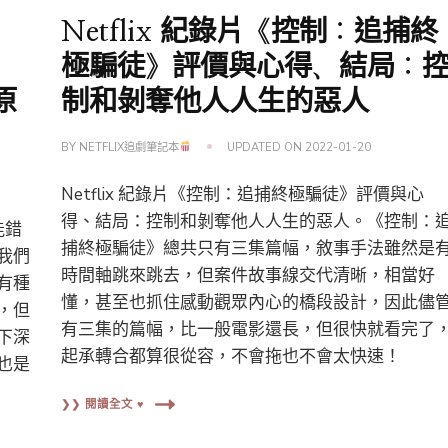
Netflix 紀錄片《控制：追捕終
極騙徒》評價與心得、結局：
原
制和剝奪他人人生的惡人
BY
NETFLIX追劇筆記本
UPDATED ON
2022-01-20
Netflix 紀錄片《控制：追捕終極騙徒》評價與心
得、結局：控制和剝奪他人人生的惡人。《控制：
能錯
捕終極騙徒》總共只有三集篇幅，敘事手法雖然是
我們
時間軸跳來跳去，但案件故事線交代清晰，相當好
有種
懂，甚至也抓住感動觀眾內心的橋段設計，因此儘
，但
有三集的篇幅，比一般電影還長，但很快就看完了
下深
起承轉合都算很從容，不會拖也不會太快速！
也是
❯❯ 閱讀全文 ♥