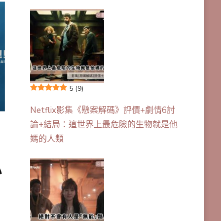
5
(9)
Netflix影集《懸案解碼》評價+劇情6討
論+結局：這世界上最危險的生物就是他
媽的人類
心