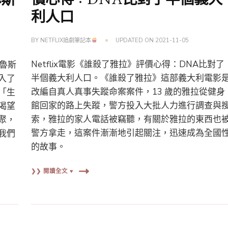
林斯
利人口
BY
NETFLIX追劇筆記本
UPDATED ON
2021-11-05
Netflix電影《誰殺了雅拉》評價心得：DNA比對了
布魯斯
半個義大利人口。《誰殺了雅拉》這部義大利電影
入了
改編自真人真事失蹤命案案件，13 歲的雅拉從健身
「生
館回家的路上失蹤，警方投入大批人力進行調查與
渴望
索，雅拉的家人電話被竊聽，有關於雅拉的東西也
聚，
警方拿走，這案件漸漸地引起關注，迅速成為全國
我們
的故事。
❯❯ 閱讀全文 ♥