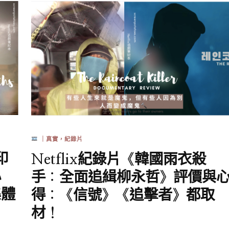
｜真實，紀錄片
印
Netflix紀錄片《韓國雨衣殺
心
手：全面追緝柳永哲》評價與
集體
得：《信號》《追擊者》都取
材！