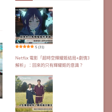
5
(31)
Netflix 電影「超時空輝耀姬結局+劇情3
解析」：回來的只有輝耀姬的意識？