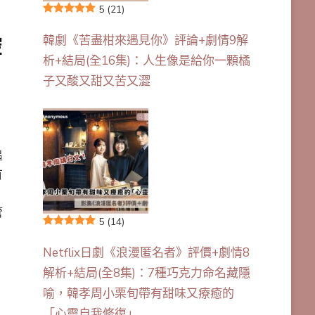
5
(21)
韓劇《苦盡柑來遇見你》評論+劇情9解
控
析+結局(全16集)：人生像是給你一顆橘
子又酸又甜又苦又澀
追
有
管
5
(14)
，
Netflix日劇《浪漫匿名者》評價+劇情8
解析+結局(全8集)：7種巧克力命名藏隱
喻，韓孝周小栗旬帶有甜味又療癒的
「心靈自我修復」