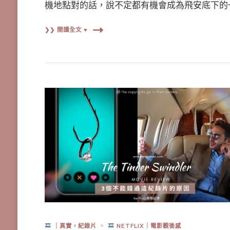
機地點對的話，說不定都有機會成為飛安底下的
❯❯ 閱讀全文 ♥
｜真實，紀錄片
NETFLIX｜電影觀後感