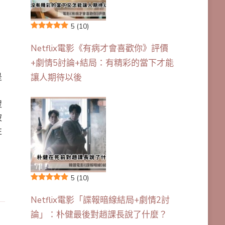
5
(10)
Netflix電影《有病才會喜歡你》評價
+劇情5討論+結局：有精彩的當下才能
是
讓人期待以後
搜
被
性
5
(10)
Netflix電影「諜報暗線結局+劇情2討
論」：朴健最後對趙課長說了什麼？