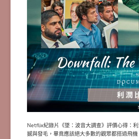
Netflix紀錄片《墜：波音大調查》評價心
撼與發毛，畢竟應該絕大多數的觀眾都搭過飛機