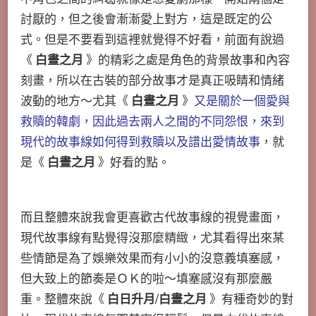
討厭的，但之後會漸漸愛上對方，這是既定的公
式。但是不要看到這裡就覺得不好看，前面有說過
《
白晝之月
》的精彩之處是角色的背景故事和內容
刻畫，所以在古裝的部分故事才是真正吸睛和情緒
波動的地方～尤其《
白晝之月
》
又是關於一個愛與
救贖的韓劇，因此過去兩人之間的不同怨恨，來到
現代的故事線如何得到救贖以及譜出愛情故事
，就
是《
白晝之月
》好看的點。
而且整體來說我會更喜歡古代故事線的視覺畫面，
現代故事線有點覺得沒那麼精緻，尤其看得出來某
些情節是為了娛樂效果而有小小的沒意義填塞感，
但大致上的節奏是ＯＫ的啦～填塞感沒有那麼嚴
重。整體來說《
白日升月
/
白晝之月
》有種奇妙的對