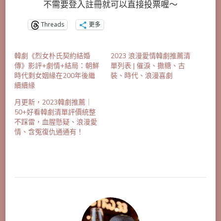
不需要登入註冊就可以直接投票喔～
Threads
更多
韓劇《烈女朴氏契約結婚
2023 浪漫愛情韓劇推薦清
傳》影評+劇情+結局：朝鮮
單列表 | 催淚、撒糖、古
時代剩女姻緣在200年後繼
裝、時代、浪漫喜劇
續續緣
月更新，2023韓劇推薦｜
50+好看韓劇清單評價統整
不踩雷，血腥懸疑、浪漫愛
情、含冤復仇通通有！