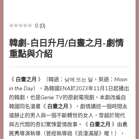
0
(
0
)
韓劇-白日升月/白晝之月-劇情
重點與介紹
《
白晝之月
》（韓語：
낮에 뜨는 달
，英語：
Moon
in the Day
），為韓國ENA於2023年11月1日起播出
的韓劇，也是
Genie TV
的
原創電視劇
。本劇改編自
韓國同名漫畫《
白晝之月
》，劇情講述一個時間永
遠靜止的男人與一個不斷轉世的女人，穿越於現代
與古代間的奇幻驚悚愛情故事。《
白晝之月
》由
表
民秀
導演執導（曾經執導過《浪漫滿屋》喔！），