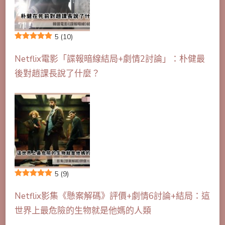
5
(10)
Netflix電影「諜報暗線結局+劇情2討論」：朴健最
後對趙課長說了什麼？
5
(9)
Netflix影集《懸案解碼》評價+劇情6討論+結局：這
世界上最危險的生物就是他媽的人類