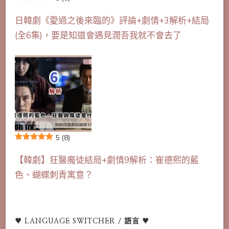
日韓劇《愛過之後來臨的》評論+劇情+3解析+結局
(全6集)，要是知道會遇見潤吾我就不會去了
5
(8)
【韓劇】狂醫魔徒結局+劇情9解析：崔德熙的藍
色、蝴蝶刺青寓意？
♥ LANGUAGE SWITCHER / 語言 ♥