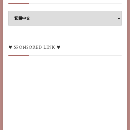
♥
Language
switcher
/
語
♥ SPONSORED LINK ♥
言
♥