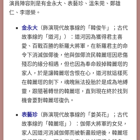
演員陣容則是有
金永大
、
表藝珍
、
溫朱莞、鄭雄
仁、
李璟榮。
金永大
（飾演現代故事線的「韓俊午」；古代
故事線的「道河」）：道河因為獲得君主喜
愛、百戰百勝的新羅大將軍，在新羅君主的命
令下消滅伽倻後，他與伽倻流民韓麗塔因悲傷
殘忍的緣分相遇，但也因為奉命殺掉韓麗塔的
家人，於是讓韓麗塔含恨在心，道河就這樣死
在韓麗塔的劍下，魂魄無法投胎於是成為地縛
靈，跟隨著轉世的韓麗塔，直到現在終於找到
機會要對韓麗塔復仇。
表藝珍
（飾演現代故事線的「姜英花」；古代
故事線的「韓麗塔」）：伽倻大將軍的女兒，
家人因道河消滅伽倻而被斬盡殺絕後，韓麗塔