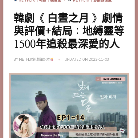
NETFLIX｜韓劇｜觀後感
NETFLIX｜影劇觀後感
韓劇《 白晝之月 》劇情
與評價+結局：地縛靈等
1500年追殺最深愛的人
BY
NETFLIX追劇筆記本
UPDATED ON
2023-11-03