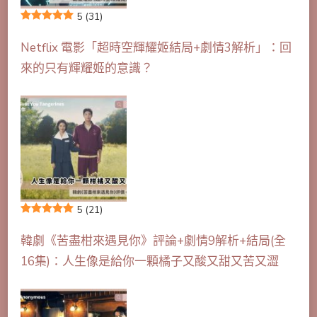
5
(31)
Netflix 電影「超時空輝耀姬結局+劇情3解析」：回
來的只有輝耀姬的意識？
5
(21)
韓劇《苦盡柑來遇見你》評論+劇情9解析+結局(全
16集)：人生像是給你一顆橘子又酸又甜又苦又澀