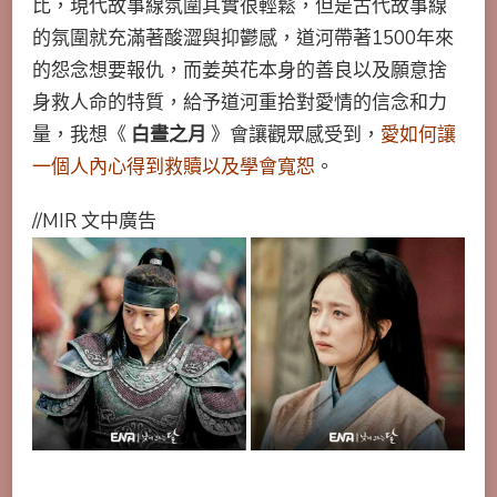
比，現代故事線氛圍其實很輕鬆，但是古代故事線
的氛圍就充滿著酸澀與抑鬱感，道河帶著1500年來
的怨念想要報仇，而姜英花本身的善良以及願意捨
身救人命的特質，給予道河重拾對愛情的信念和力
量，我想《
白晝之月
》會讓觀眾感受到，
愛如何讓
一個人內心得到救贖以及學會寬恕
。
//MIR 文中廣告