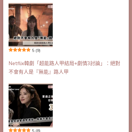
5
(9)
Netflix韓劇「超能路人甲結局+劇情3討論」：絕對
不會有人是『無能』路人甲
5
(8)