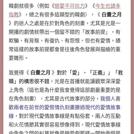
韓劇就很多（例如《
戀愛不可抗力
》《
今生也請多
指教
》，總之有很多這類型的韓劇），《
白晝之月
》的迷人之處是在於對角色的刻畫，尤其是光是一
開播的劇情就帶出一個蠻不錯的「故事前提」，有
欺騙、有背叛、有復仇、有怨恨、但也有愛情，通
常這樣的故事前提都會是往後角色發展與描繪的重
要雛形。
我覺得《
白晝之月
》
對於「愛」、「正義」」「救
贖」的構思很不錯
，光是在首播就能讓觀眾深深愛
上角色（這也是為什麼我會覺得這部劇最重要的是
在角色刻畫），尤其是古代故事的部分，
我個人喜
歡兩者在前世的愛恨情仇刻畫勝過現代的愛情故事
線
，對於現代愛情故事線是有點俗套，兩人的互動
和火花情節其實很容易想像得到，現代愛情故事線
中角色之間的糾葛就像是戀愛劇那樣一開始兩個是