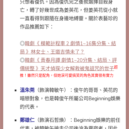
只想着復仇。因為復仇完之後就選擇自殺身
亡，轉了好幾世成為姜英花，但姜英花從小就
一直看得到跟隨在身邊地縛靈。關於表藝珍的
作品推薦如下：
◎
韓劇《 模範計程車 2 劇情1~16集分集、結
局 》林女士、王道吉情未了？
◎
韓劇《 青春月譚 劇情1~20分集、結局、評
超
價統整 》天才偵探少女解救被鬼詛咒的世子
推！雖然只是配角，但她演可愛搞笑的角色其實很有實力
溫朱莞
（飾演韓敏午）：俊午的哥哥、英花的
暗戀對象，也是韓俊午所屬公司Beginning娛樂
的代表。
鄭雄仁
（飾演石哲煥）：Beginning娛樂的前任
代表，被韓敏午搶走公司後淪為露宿者，因此