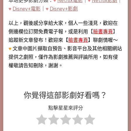
本站更多影劇分類：
♥
Netflix電影
｜
♥
Netflix影劇
｜
♥
Disney+電影
｜
♥
Disney+影劇
以上，觀後感分享給大家，個人一些淺見，歡迎在
側邊欄位訂閱免費電子報，或是利用
【
臉書專頁
】
追蹤新文章發布！歡迎來【
臉書專頁
】聊劇情喔～
♥
文章中圖片擷取自預告、影音平台及其他相關網站
提供之劇照，僅作為影劇推薦與評論所用，如有侵
權敬請告知刪除，謝謝。
你覺得這部影劇好看嗎？
點擊星星來評分