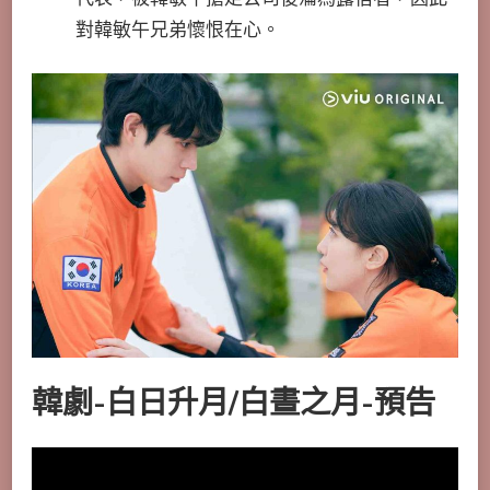
對韓敏午兄弟懷恨在心。
韓劇-白日升月/白晝之月-預告