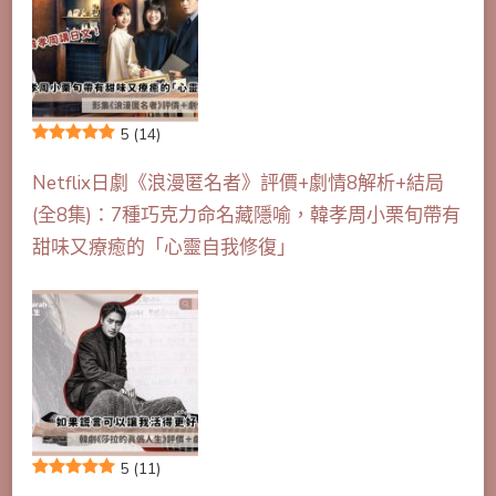
5
(14)
Netflix日劇《浪漫匿名者》評價+劇情8解析+結局
(全8集)：7種巧克力命名藏隱喻，韓孝周小栗旬帶有
甜味又療癒的「心靈自我修復」
5
(11)