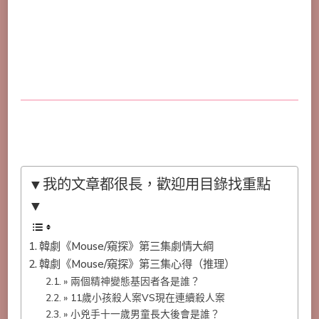
▼我的文章都很長，歡迎用目錄找重點
▼
韓劇《Mouse/窺探》第三集劇情大綱
韓劇《Mouse/窺探》第三集心得（推理）
» 兩個精神變態基因者各是誰？
» 11歲小孩殺人案VS現在連續殺人案
» 小兇手十一歲男童長大後會是誰？