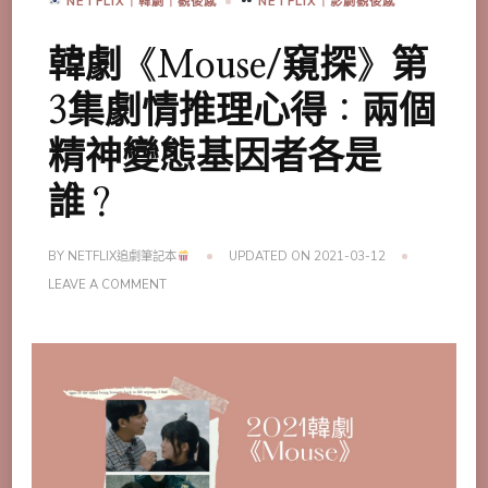
NETFLIX｜韓劇｜觀後感
NETFLIX｜影劇觀後感
韓劇《Mouse/窺探》第
3集劇情推理心得：兩個
精神變態基因者各是
誰？
BY
NETFLIX追劇筆記本
UPDATED ON
2021-03-12
ON
LEAVE A COMMENT
韓
劇
《MOUSE/
窺
探》
第
3
集
劇
情
推