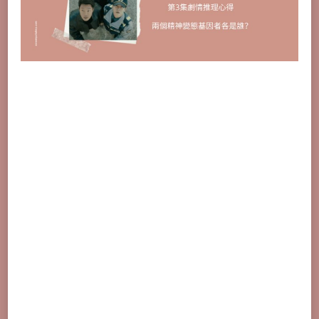
理
心
得：
兩
個
精
神
變
態
基
因
者
各
是
誰？