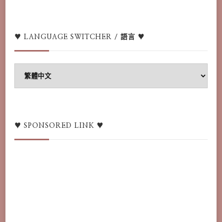
♥ LANGUAGE SWITCHER / 語言 ♥
♥
Language
switcher
/
語
♥ SPONSORED LINK ♥
言
♥