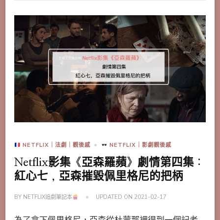
NETFLIX｜法劇｜觀後感
NETFLIX｜影劇觀後感
Netflix影集《亞森羅蘋》劇情第四集：
紅心七，亞森摧毀佩里格尼的把柄
BY
NETFLIX追劇筆記本
UPDATED ON
2021-02-17