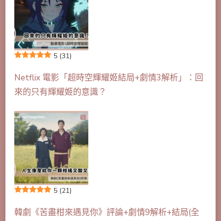
5
(31)
Netflix 電影「超時空輝耀姬結局+劇情3解析」：回
來的只有輝耀姬的意識？
5
(21)
韓劇《苦盡柑來遇見你》評論+劇情9解析+結局(全