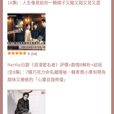
16集)：人生像是給你一顆橘子又酸又甜又苦又澀
5
(14)
Netflix日劇《浪漫匿名者》評價+劇情8解析+結局
(全8集)：7種巧克力命名藏隱喻，韓孝周小栗旬帶有
甜味又療癒的「心靈自我修復」