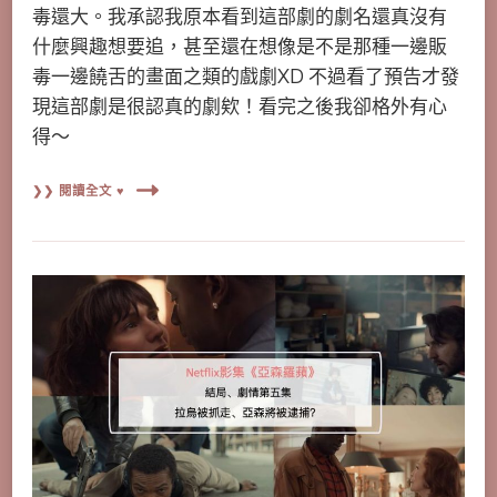
毒還大。我承認我原本看到這部劇的劇名還真沒有
什麼興趣想要追，甚至還在想像是不是那種一邊販
毒一邊饒舌的畫面之類的戲劇XD 不過看了預告才發
現這部劇是很認真的劇欸！看完之後我卻格外有心
得～
❯❯ 閱讀全文 ♥