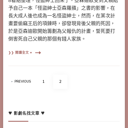
8看點整理，怪盜紳士回來了。亞森迪歐受到父親給
予自己一本「怪盜紳士亞森羅蘋」之書的影響，在
長大成人後也成為一名怪盜紳士，然而，在某次計
畫要偷竊王后的項鍊時，卻發現背後父親的死因，
於是亞森迪歐開始籌劃為父報仇的計畫，誓死要打
倒害死自己父親的那個有錢人家族。
❯❯ 閱讀全文 ♥
文
PAGE
PAGE
1
2
PREVIOUS
章
分
頁
♥ 影劇名找文章 ♥