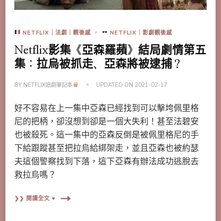
NETFLIX｜法劇｜觀後感
NETFLIX｜影劇觀後感
Netflix影集《亞森羅蘋》結局劇情第五
集：拉烏被抓走、亞森將被逮捕？
BY
NETFLIX追劇筆記本
UPDATED ON
2021-02-17
好不容易在上一集中亞森已經找到可以擊垮佩里格
尼的把柄，卻沒想到卻是一個大失利！甚至法碧安
也被殺死。這一集中的亞森反倒是被佩里格尼的手
下給跟蹤甚至把拉烏給綁架走，並且亞森也被約瑟
夫這個警察找到下落，這下亞森有辦法成功逃脫去
救拉烏嗎？
❯❯ 閱讀全文 ♥