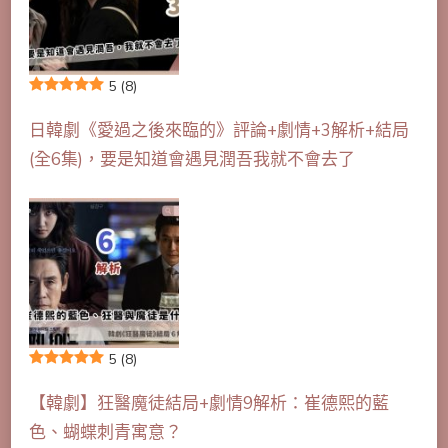
5
(8)
日韓劇《愛過之後來臨的》評論+劇情+3解析+結局
(全6集)，要是知道會遇見潤吾我就不會去了
5
(8)
【韓劇】狂醫魔徒結局+劇情9解析：崔德熙的藍
色、蝴蝶刺青寓意？