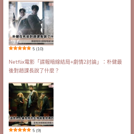
5
(10)
Netflix電影「諜報暗線結局+劇情2討論」：朴健最
後對趙課長說了什麼？
5
(9)