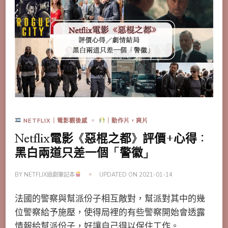
NETFLIX｜電影觀後感
｜動作片，爽片
Netflix電影《惡棍之都》評價+心得：
黑白兩道只差一個「警徽」
BY
NETFLIX追劇筆記本
UPDATED ON
2021-01-14
法國的警察與幫派份子相互敵對，幫派對其中的幾
位警察給予施壓，使得局裡的有些警察開始會透露
情報給幫派份子，好讓自己得以保住工作。