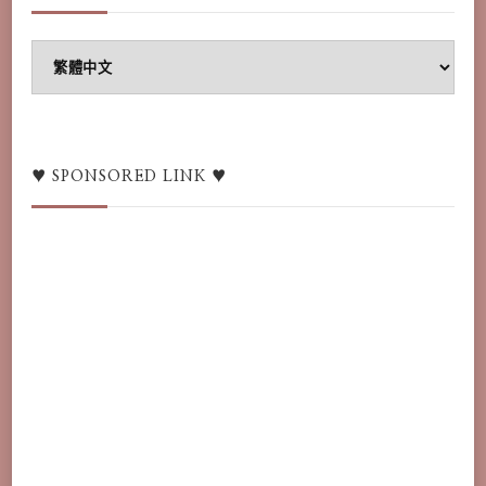
♥
Language
switcher
/
語
♥ SPONSORED LINK ♥
言
♥