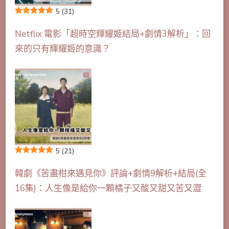
5
(31)
Netflix 電影「超時空輝耀姬結局+劇情3解析」：回
來的只有輝耀姬的意識？
5
(21)
韓劇《苦盡柑來遇見你》評論+劇情9解析+結局(全
16集)：人生像是給你一顆橘子又酸又甜又苦又澀