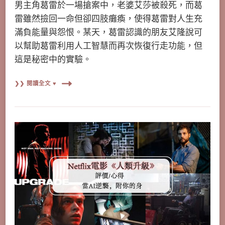
男主角葛雷於一場搶案中，老婆艾莎被殺死，而葛
雷雖然撿回一命但卻四肢癱瘓，使得葛雷對人生充
滿負能量與怨恨。某天，葛雷認識的朋友艾隆說可
以幫助葛雷利用人工智慧而再次恢復行走功能，但
這是秘密中的實驗。
❯❯ 閱讀全文 ♥