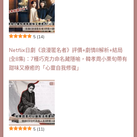
5
(14)
Netflix日劇《浪漫匿名者》評價+劇情8解析+結局
(全8集)：7種巧克力命名藏隱喻，韓孝周小栗旬帶有
甜味又療癒的「心靈自我修復」
5
(11)