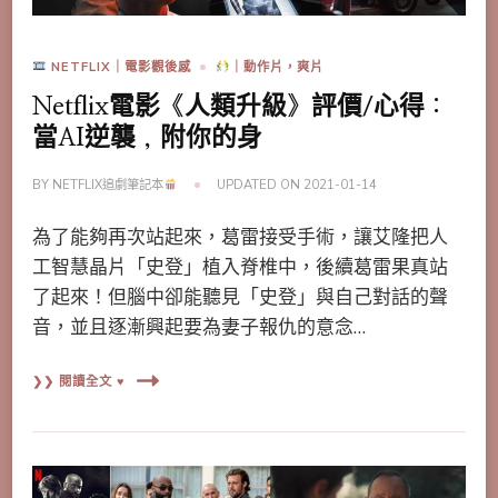
NETFLIX｜電影觀後感
｜動作片，爽片
Netflix電影《人類升級》評價/心得：
當AI逆襲，附你的身
BY
NETFLIX追劇筆記本
UPDATED ON
2021-01-14
為了能夠再次站起來，葛雷接受手術，讓艾隆把人
工智慧晶片「史登」植入脊椎中，後續葛雷果真站
了起來！但腦中卻能聽見「史登」與自己對話的聲
音，並且逐漸興起要為妻子報仇的意念…
❯❯ 閱讀全文 ♥