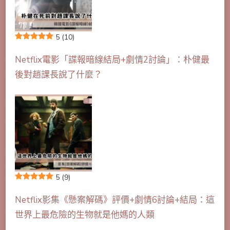
5
(10)
Netflix電影「諜報暗線結局+劇情2討論」：朴健最
後對趙課長說了什麼？
5
(9)
Netflix影集《懸案解碼》評價+劇情6討論+結局：這
世界上最危險的生物就是他媽的人類