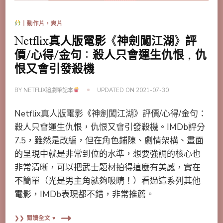
｜動作片，爽片
Netflix真人版電影《神劍闖江湖》評
價/心得/金句：殺人只會運生仇恨，仇
恨又會引發殺機
BY
NETFLIX追劇筆記本
UPDATED ON
2021-07-30
Netflix真人版電影《神劍闖江湖》評價/心得/金句：
殺人只會運生仇恨，仇恨又會引發殺機。IMDb評分
7.5，雖然是改編，但在角色鋪陳、劇情架構、畫面
的呈現中就是非常到位的水準，想要強調的核心也
非常清晰，可以把武士題材拍得這麼有美感，實在
不簡單（光是男主角就夠吸睛！）看過這系列其他
電影，IMDb表現都不錯，非常推薦。
❯❯ 閱讀全文 ♥