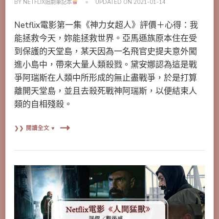
BY
NETFLIX追劇筆記本
UPDATED ON
2021-01-14
Netflix電影第一集《神力女超人》評價＋心得：我
能拯救今天，妳能拯救世界。亞馬遜族原本住在受
到保護的天堂島，某天因為一名飛官史提夫意外闖
進小島中，帶來大量人類殺戮。黛安娜認為這是戰
爭阿瑞斯在人類中所形成的無止盡戰爭，於是打算
離開天堂島，並且去殺死戰神阿瑞斯，以便結束人
類的自相殘殺。
❯❯ 閱讀全文 ♥