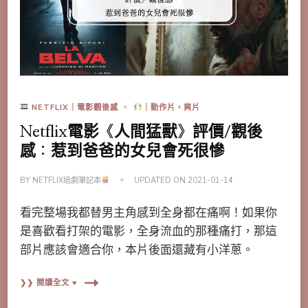
NETFLIX｜電影觀後感
｜動作片，爽片
Netflix電影《人間猛獸》評價/觀後
感：惹到爸爸的女兒會死很慘
BY
NETFLIX追劇筆記本
UPDATED ON
2021-01-14
看完整場我都替男主角感到全身都在痛啊！如果你
是喜歡看打架的電影，全身流血的那種痛打，那這
部片應該會適合你，本片後面還藏有小洋蔥。
❯❯ 閱讀全文 ♥