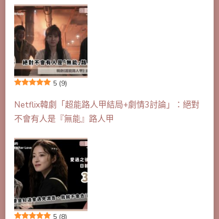
5
(9)
Netflix韓劇「超能路人甲結局+劇情3討論」：絕對
不會有人是『無能』路人甲
5
(8)