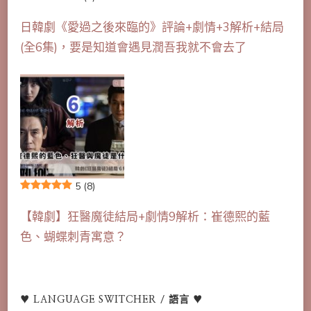
日韓劇《愛過之後來臨的》評論+劇情+3解析+結局
(全6集)，要是知道會遇見潤吾我就不會去了
5
(8)
【韓劇】狂醫魔徒結局+劇情9解析：崔德熙的藍
色、蝴蝶刺青寓意？
♥ LANGUAGE SWITCHER / 語言 ♥