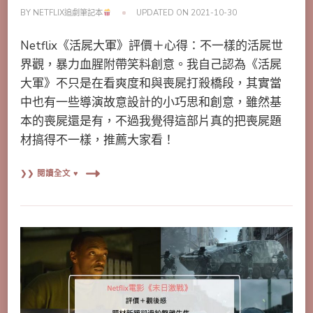
BY
NETFLIX追劇筆記本
UPDATED ON
2021-10-30
Netflix《活屍大軍》評價＋心得：不一樣的活屍世
界觀，暴力血腥附帶笑料創意。我自己認為《活屍
大軍》不只是在看爽度和與喪屍打殺橋段，其實當
中也有一些導演故意設計的小巧思和創意，雖然基
本的喪屍還是有，不過我覺得這部片真的把喪屍題
材搞得不一樣，推薦大家看！
❯❯ 閱讀全文 ♥