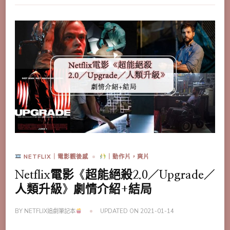
NETFLIX｜電影觀後感
｜動作片，爽片
Netflix電影《超能絕殺2.0／Upgrade／
人類升級》劇情介紹+結局
BY
NETFLIX追劇筆記本
UPDATED ON
2021-01-14