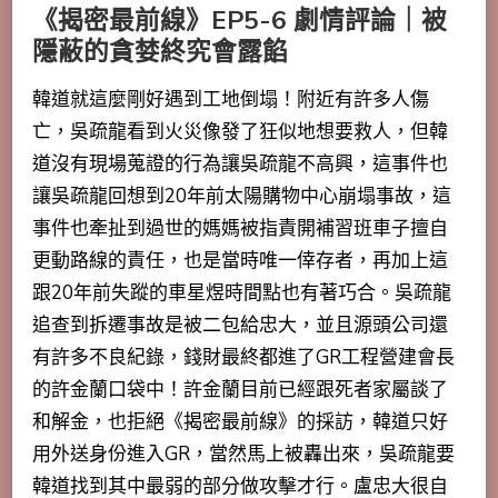
《揭密最前線》EP5-6 劇情評論｜被
隱蔽的貪婪終究會露餡
韓道就這麼剛好遇到工地倒塌！附近有許多人傷
亡，吳疏龍看到火災像發了狂似地想要救人，但韓
道沒有現場蒐證的行為讓吳疏龍不高興，這事件也
讓吳疏龍回想到20年前太陽購物中心崩塌事故，這
事件也牽扯到過世的媽媽被指責開補習班車子擅自
更動路線的責任，也是當時唯一倖存者，再加上這
跟20年前失蹤的車星煜時間點也有著巧合。
吳疏龍
追查到拆遷事故是被二包給忠大，並且源頭公司還
有許多不良紀錄，錢財最終都進了GR工程營建會長
的許金蘭口袋中
！許金蘭目前已經跟死者家屬談了
和解金，也拒絕《揭密最前線》的採訪，韓道只好
用外送身份進入GR，當然馬上被轟出來，吳疏龍要
韓道找到其中最弱的部分做攻擊才行。
盧忠大很自