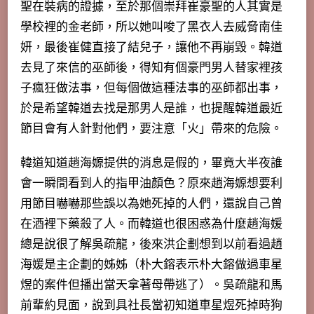
聖在裝病的證據，至於那個崇拜崔豪聖的人其實是
學校裡的金老師，所以她叫唆了黑衣人去威脅南佳
妍，最後崔健直接了結兒子，讓他不再崩毀。韓道
去見了來信的巫師後，得知有個豪門男人替家裡孩
子瘋狂做法事，但每個做這種法事的巫師都出事，
於是希望韓道去找是那男人是誰，也提醒韓道最近
節目會有人針對他們，要注意「火」帶來的危險。
韓道知道趙海嫄提供的消息是假的，畢竟大半夜誰
會一瞬間看到人的指甲油顏色？原來趙海嫄想要利
用節目嚇嚇那些誤以為她死掉的人們，還說自己曾
在酒裡下藥殺了人。而韓道也很困惑為什麼趙海媛
總是說很了解吳疏龍，後來洪企劃想到以前看過趙
海媛是主企劃的姊姊（朴大鎔表示朴大鎔做過車星
煜的案件但播出當天拿著母帶逃了）。吳疏龍和馬
前輩約見面，說到具社長當初知道車星煜死掉時狗