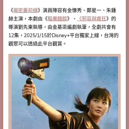
《
揭密最前線
》演員陣容有金憓秀、鄭星一、朱鍾
赫主演，本劇由《
驅魔麵館
》、
《邪惡與瘋狂
》的
導演
劉先東
執導，由金基梁編劇執筆，全劇共會有
12集，2025/1/15於Disney+平台獨家上線，台灣的
觀眾可以透過此平台觀賞。