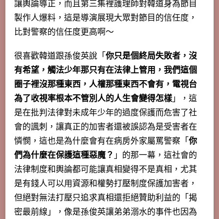
讓輿論導正，而且第三集裡護理師對韓道身為節目
製作人爆料，這是導演展現大眾對節目的信任度，
比對警察的信任度更高啊～
很喜歡韓道跟孫俊英說「
你只是個終局失敗者，沒
有希望，觸法少年那只有在法律上管用，我們這個
圈子裡沒那種東西，人權那種東西不會有，電視台
為了收視率根本不管別人的人生會變得怎樣
」，這
是在批判法律對未成年少年的過度保護而危害了社
會的諷刺，讓真正的加害者還被誤認為是受害者在
憐憫，這也是為什麼會有在病房外家屬罵警察「
你
們為什麼在保護這種惡魔？
」的那一幕，
這社會的
法律制度和輿論都可能讓真相變得不是真相
，尤其
是有錢人可以用資源和權勢打壓制度保護加害者，
但絕對無法打壓只追求真相還拒絕贊助利益的「揭
密最前線」，像是孫俊英讓弟弟溺水的事件也因為