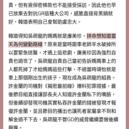
責，但有簽保密條款也不能接受採訪，因此他也早
已放棄去對抗GR這種大公司，感脆直接背黑鍋就
好，韓道表明自己會幫助盧忠大。
韓道得知吳疏龍的媽媽就是廉美珍，
拼命想知道當
天為何變動路線
？原來是當時跟車老師羊水破掉所
以要緊急送醫，才遇上這悲劇，廉美珍因為強烈自
責也過世了，吳疏龍自責自己當初告訴媽媽車上的
人都死掉了才給媽媽這些打擊，不過當時頌怡就是
車上那個剛出生的孩子，現在成為吳疏龍的組員。
許金蘭的司機對《揭密最前線》爆料犯罪證據，最
後節目組直接讓部長夫人知道許金蘭私下的嘴臉，
但後續卻發現司機其實私吞許金蘭的錢被發現才報
復許金蘭，並且節目的播出也讓死者家屬拿不到和
解金過不下去，吳疏龍不管GD的威脅繼續要做後續
報導。