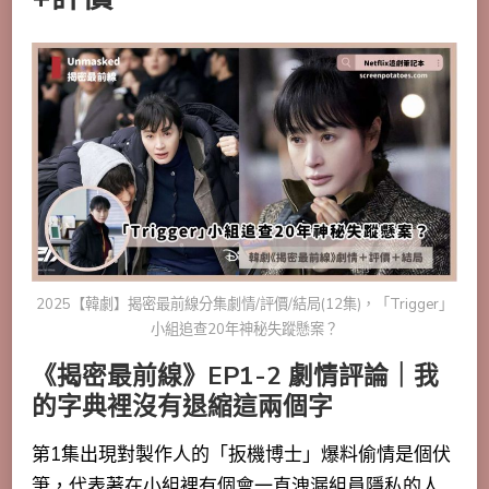
2025【韓劇】揭密最前線分集劇情/評價/結局(12集)，「Trigger」
小組追查20年神秘失蹤懸案？
《揭密最前線》EP1-2 劇情評論｜我
的字典裡沒有退縮這兩個字
第1集出現對製作人的「扳機博士」爆料偷情是個伏
筆，代表著在小組裡有個會一直洩漏組員隱私的人