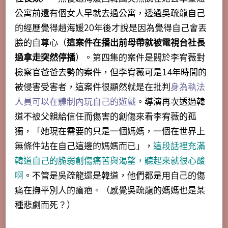
公寓前還有個女人早就去過公寓，透過吳疏龍自己
的經歷覺得趙海媛20年後才說是因為覺得自己會丟
臉的自尊心（
這案件在播出前母帶就被電視台社長
過拿走突然停播
）。第四集的案件是關於
李宥薇對
檢察官爸爸去勢的案件
，但李宥薇可是14年時間的
被侵害受害者，這案件很顯然就是在批判
身為執法
人員可以在體制內玩自己的遊戲
。導演再次透過韓
道不被父親給信任而傷害的創傷來看李宥薇的孤
獨，「她現在需要的只是一個媽媽，一個在世界上
無條件站在自己這邊的媽媽而已」，
這段話裡充滿
韓道自己的脆弱創傷痛苦與渴望，聽起來就很心酸
啊
。不管是吳疏龍還是韓道，
他們都是用自己的傷
痛在撫平別人的瘡疤
。（感覺吳疏龍的媽媽也是某
種悲劇而死？）