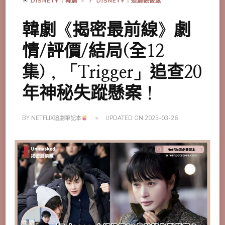
DISNEY+｜韓劇
DISNEY+｜追劇觀後感
韓劇《揭密最前線》劇
情/評價/結局(全12
集)，「Trigger」追查20
年神秘失蹤懸案！
BY
NETFLIX追劇筆記本
UPDATED ON
2025-03-26