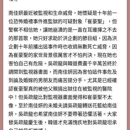
南佳妍最近被監視和生命威脅，她懷疑是十年前一
位恐怖婚禮事件進監獄的可疑對象「崔豪聖」，但
警察不相信她，讓她崩潰的是一直在耳邊揮之不去
的那首歌，她只好求助於洪企劃的節目組，因為洪
企劃十年前播出這事件時也收過無數死亡威脅，因
為崔豪聖的家世背景很厲害才不怕判決，現在她也
害怕自己有危險。吳疏龍與韓道費盡千辛萬苦終於
調閱到監視器畫面，而南佳妍因為害怕這件事危及
到論及婚嫁的男朋友而痛苦提分手，尤其是已經確
認崔豪聖真的被他父親搞出獄住在被監視的醫院
中！但吳疏龍比對監視器畫面覺得和崔豪聖不太
像，至於南佳妍的未婚夫請吳疏龍轉送花籃給南佳
妍，吳疏龍也希望南佳妍不要帶著恐懼活著。大家
替吳疏龍慶生後，
韓道才充滿愧疚地對吳疏龍坦承