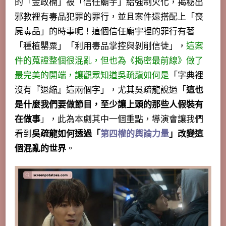
的「金政楠」被「信任廟宇」給強制火化，揭秘出
邪教裡有毒品犯罪的罪行，並且案件還搭配上「喪
屍毒品」的時事呢！這個信任廟宇裡的罪行有著
「種植罌粟」「利用毒品掌控與剝削信徒」，
這案
件的蒐證整個很混亂，但也為《揭密最前線》做了
最完美的開端，讓觀眾知道吳疏龍如何是
「
字典裡
沒有『退縮』這兩個字
」，尤其吳疏龍說過「
這也
是什麼我們要做節目，至少讓上頭的那些人假裝有
在做事
」，此為本劇其中一個重點，導演會讓我們
看到
吳疏龍如何透過「
第四權的輿論力量
」改變這
個混亂的世界
。