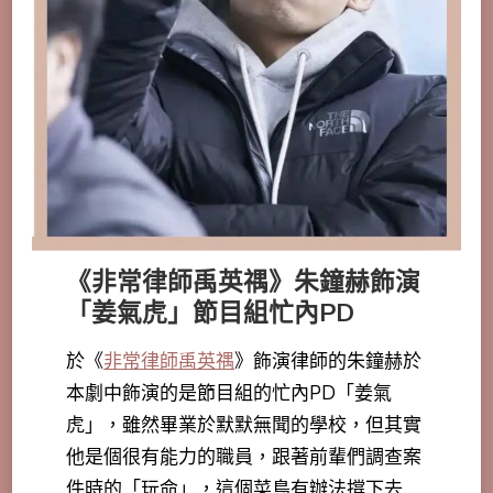
《非常律師禹英禑》朱鐘赫飾演
「姜氣虎」節目組忙內PD
於《
非常律師禹英禑
》飾演律師的朱鐘赫於
本劇中飾演的是節目組的忙內PD「姜氣
虎」，雖然畢業於默默無聞的學校，但其實
他是個很有能力的職員，跟著前輩們調查案
件時的「玩命」，這個菜鳥有辦法撐下去