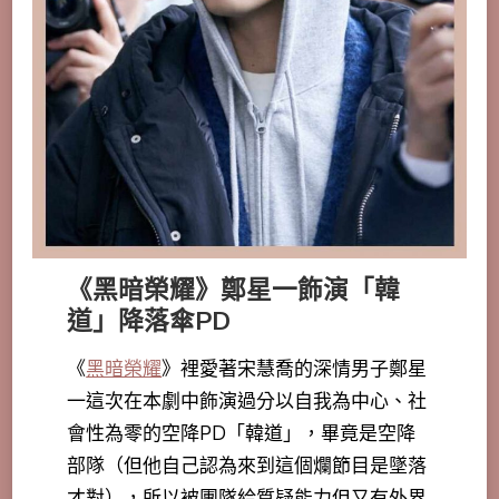
《黑暗榮耀》鄭星一飾演「韓
道」降落傘PD
《
黑暗榮耀
》裡愛著宋慧喬的深情男子鄭星
一這次在本劇中飾演過分以自我為中心、社
會性為零的空降PD「韓道」，畢竟是空降
部隊（但他自己認為來到這個爛節目是墜落
才對），所以被團隊給質疑能力但又有外界