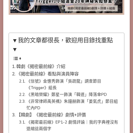
▼我的文章都很長，歡迎用目錄找重點
▼
韓劇《揭密最前線》介紹
《揭密最前線》看點與演員陣容
《信號》金憓秀飾演「吳疏龍」調查節目
《Trigger》組長
《黑暗榮耀》鄭星一飾演「韓道」降落傘PD
《非常律師禹英禑》朱鐘赫飾演「姜氣虎」節目組
忙內PD
【韓劇】《揭密最前線》劇情+評價
《揭密最前線》EP1-2 劇情評論｜我的字典裡沒有
退縮這兩個字