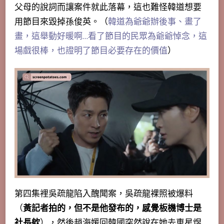
父母的說詞而讓案件就此落幕，這也難怪韓道想要
用節目來毀掉孫俊英。（
韓道為爺爺辦後事、畫了
畫，這舉動好暖啊…看了節目的民眾為爺爺悼念，這
場戲很棒，也證明了節目必要存在的價值
）
第四集裡吳疏龍陷入醜聞案，吳疏龍裸照被爆料
（
黃記者拍的，但不是他發布的，感覺板機博士是
社長欸
），然後趙海媛回韓國突然說在她去車星煜