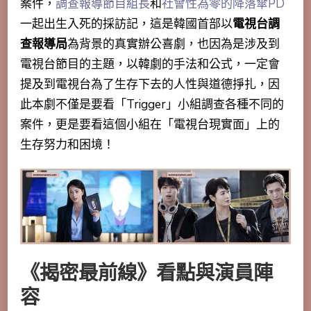
案件，
調查報導節目組長
和
社會性為零的降落傘PD
一起出生入死的採訪記，這是韓國首部以
電視台調
查報導局
為背景的真實辦公喜劇，也因為是涉及到
電視台節目的主題，以韓劇的手法和公式，一定會
提及到電視台為了生存下去的人性與道德掙扎，因
此本劇不僅是要看「Trigger」小組調查各種不同的
案件，更是要看這個小組在「電視台現實面」上的
生存努力和困境！
《揭密最前線》看點與演員陣
容