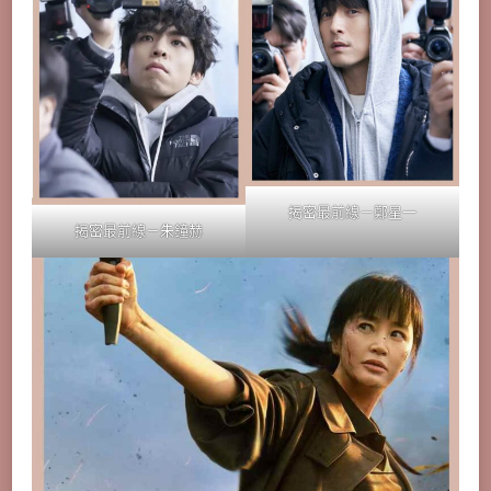
揭密最前線－鄭星一
揭密最前線－朱鐘赫