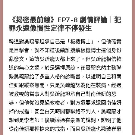
《揭密最前線》EP7-8 劇情評論｜犯
罪永遠像慣性定律不停發生
韓道對吳疏龍坦承自己是「板機博士」，但他確實
是目擊者，就不知道後續誰接續板機博士這個身份
亂發文，這讓吳疏龍火都上來了，但吳疏龍相信韓
道的無心之過，於是選擇原諒
。崔豪聖竟然主動聯
繫吳疏龍給了多重人格的診斷書，以證明自己和南
佳妍跟蹤案無關，只是吳疏龍認為他在裝病。經過
被教唆的當事人對吳疏龍坦承自己對南佳妍的恐
嚇，但他從沒見過教唆者，對方還要求還回南佳妍
掉的戒指，甚至白天時間都聯絡不到人，吳疏龍才
想到是李老師！後續透過崔豪聖的說詞，證明了他
從南佳妍那裡搶來的戒指，而且吳疏龍也戳破崔豪