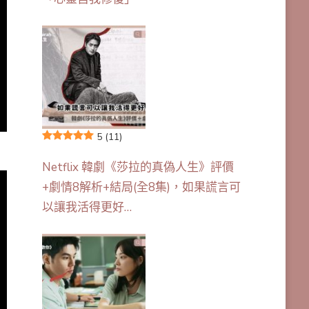
5
(11)
Netflix 韓劇《莎拉的真偽人生》評價
+劇情8解析+結局(全8集)，如果謊言可
以讓我活得更好…