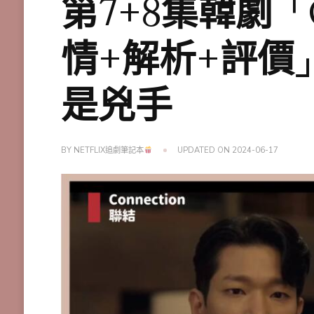
第7+8集韓劇「C
情+解析+評價
是兇手
BY
NETFLIX追劇筆記本
UPDATED ON
2024-06-17