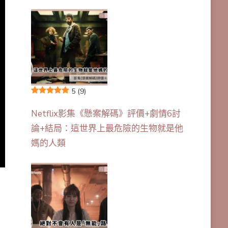
5
(9)
Netflix影集《懸案解碼》評價+劇情6討
論+結局：這世界上最危險的生物就是他
媽的人類