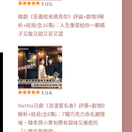
5
(21)
韓劇《苦盡柑來遇見你》評論+劇情9解
析+結局(全16集)：人生像是給你一顆橘
子又酸又甜又苦又澀
5
(14)
Netflix日劇《浪漫匿名者》評價+劇情8
解析+結局(全8集)：7種巧克力命名藏隱
喻，韓孝周小栗旬帶有甜味又療癒的
「心靈自我修復」