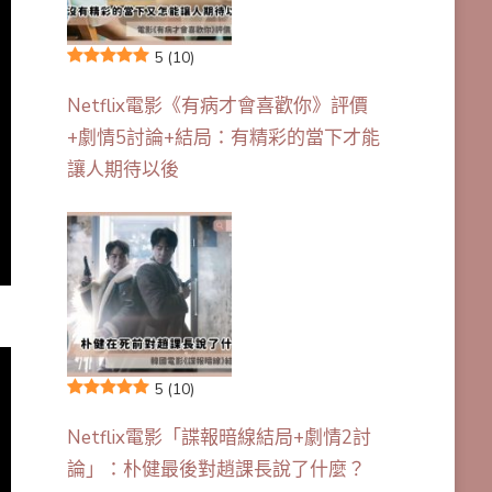
5
(10)
Netflix電影《有病才會喜歡你》評價
+劇情5討論+結局：有精彩的當下才能
讓人期待以後
5
(10)
Netflix電影「諜報暗線結局+劇情2討
論」：朴健最後對趙課長說了什麼？