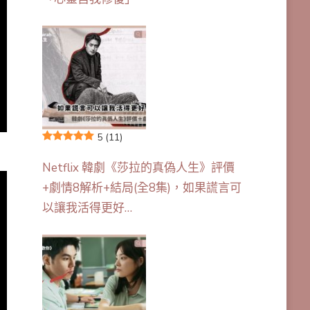
5
(11)
Netflix 韓劇《莎拉的真偽人生》評價
+劇情8解析+結局(全8集)，如果謊言可
以讓我活得更好…