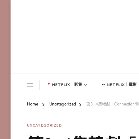
NETFLIX｜影集
NETFLIX｜電影
Home
Uncategorized
第3+4集韓劇「Connectio
UNCATEGORIZED