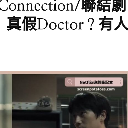
onnection/聯結劇
真假Doctor？有