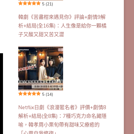
5
(21)
韓劇《苦盡柑來遇見你》評論+劇情9解
析+結局(全16集)：人生像是給你一顆橘
子又酸又甜又苦又澀
5
(14)
Netflix日劇《浪漫匿名者》評價+劇情8
解析+結局(全8集)：7種巧克力命名藏隱
喻，韓孝周小栗旬帶有甜味又療癒的
「心靈自我修復」