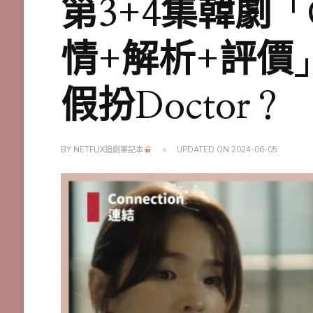
第3+4集韓劇「C
情+解析+評價」
假扮Doctor？
BY
NETFLIX追劇筆記本
UPDATED ON
2024-06-05