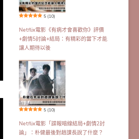
5
(10)
Netflix電影《有病才會喜歡你》評價
+劇情5討論+結局：有精彩的當下才能
讓人期待以後
5
(10)
Netflix電影「諜報暗線結局+劇情2討
論」：朴健最後對趙課長說了什麼？