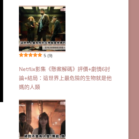
5
(9)
Netflix影集《懸案解碼》評價+劇情6討
論+結局：這世界上最危險的生物就是他
媽的人類