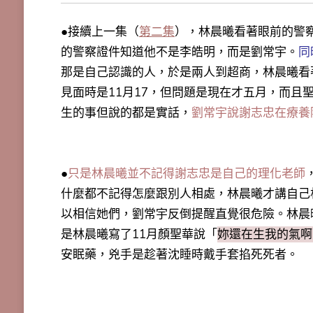
●接續上一集（
第二集
），林晨曦看著眼前的警
的警察證件知道他不是李皓明，而是劉常宇。
同
那是自己認識的人，於是兩人到超商，林晨曦看
見面時是11月17，但問題是現在才五月
，
而且
生的事但說的都是實話，
劉常宇說謝志忠在療養
●
只是林晨曦並不記得謝志忠是自己的理化老師
什麼都不記得怎麼跟別人相處，林晨曦才講自己
以相信她們，劉常宇反倒提醒直覺很危險。林晨
是林晨曦寫了11月顏聖華說「
妳還在生我的氣啊
安眠藥，兇手是趁著沈睡時戴手套掐死死者。