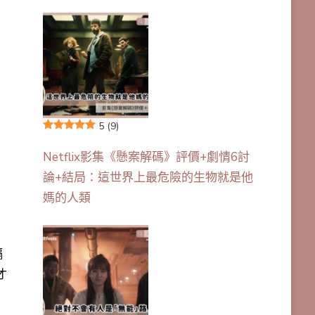
5
(9)
Netflix影集《懸案解碼》評價+劇情6討
論+結局：這世界上最危險的生物就是他
媽的人類
隔
才
，