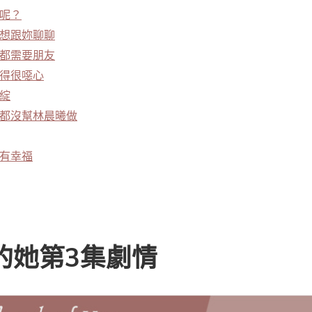
呢？
只想跟妳聊聊
人都需要朋友
得很噁心
綻
事都沒幫林晨曦做
有幸福
的她第3集劇情