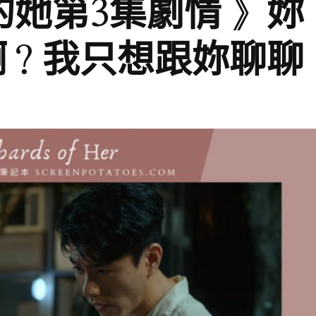
的她第3集劇情 》妳
啊？我只想跟妳聊聊