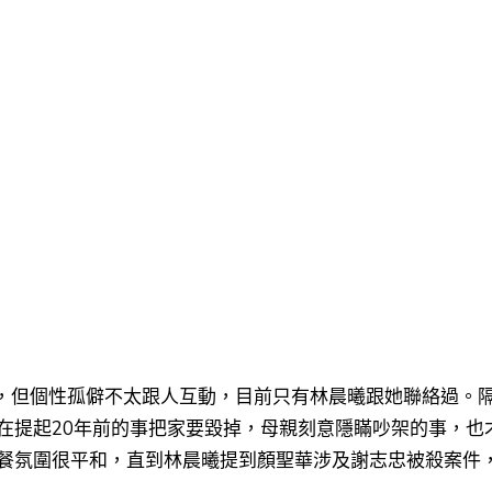
好，但個性孤僻不太跟人互動，目前只有林晨曦跟她聯絡過。
在提起20年前的事把家要毀掉，母親刻意隱瞞吵架的事，也
餐氛圍很平和，
直到林晨曦提到顏聖華涉及謝志忠被殺案件