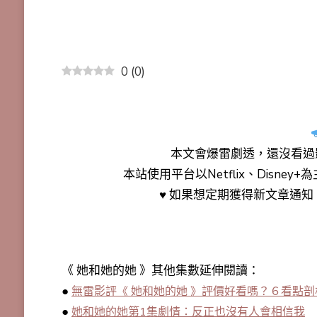
0
(
0
)
本文會
爆雷劇透
，還沒看過
本站使用平台以Netflix、Disne
♥ 如果想定期獲得新文章通
《 她和她的她 》其他集數延伸閱讀：
●
無雷影評《 她和她的她 》評價好看嗎？６看點
●
她和她的她第1集劇情：反正也沒有人會相信我