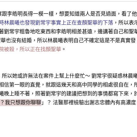
察跟李皓明長得一模一樣，想要知道兩人是否見過面，看了他
時林晨曦也發現劉常宇事實上正在查顏聖華的下落
，所以表
著劉常宇粗魯地吃東西和李皓明相差甚遠，
邊講著自己和聖
聖華也沒有結婚
，所以林晨曦表明自己不確定這是不是真實發
院被殺，所以正在找顏聖華
。
，所以她或許無法在案件上幫上什麼忙～ 劉常宇很疑惑林晨
相信第一眼的直覺，就跟這幾天和高中同學的相處很自在，
曦晚上睡不著，照著劉常宇的建議把想到的事情都寫下來，
？我只想跟你聊聊
」？ 法醫那裡檢驗出謝志忠體內有高濃度