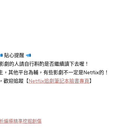
貼心提醒
影劇的人請自行斟酌是否繼續讀下去喔！
y+為主，其他平台為輔，有些影劇不一定是Netflix的！
知，歡迎追蹤
【
Netflix追劇筆記本臉書專頁
】
剖析編導精準挖掘創傷