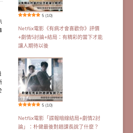
5
(10)
示
Netflix電影《有病才會喜歡你》評價
華
+劇情5討論+結局：有精彩的當下才能
讓人期待以後
曦
所
於
5
(10)
Netflix電影「諜報暗線結局+劇情2討
論」：朴健最後對趙課長說了什麼？