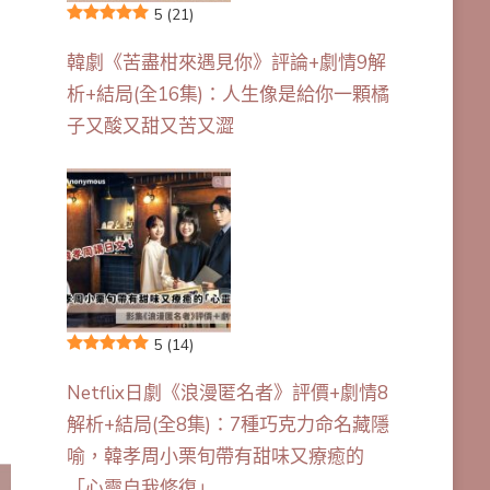
5
(21)
韓劇《苦盡柑來遇見你》評論+劇情9解
析+結局(全16集)：人生像是給你一顆橘
子又酸又甜又苦又澀
5
(14)
Netflix日劇《浪漫匿名者》評價+劇情8
解析+結局(全8集)：7種巧克力命名藏隱
喻，韓孝周小栗旬帶有甜味又療癒的
「心靈自我修復」