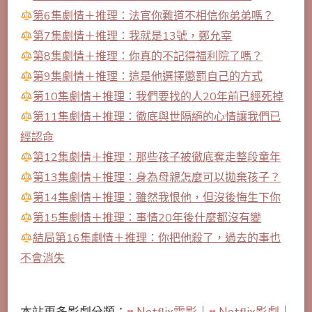
第6集劇情＋推理：法官你難道不相信你弟弟嗎？
第7集劇情＋推理：我就是13號，鄭允宰
第8集劇情＋推理：你真的不記得福利院了嗎？
第9集劇情＋推理：這是他選擇懲罰自己的方式
第10集劇情＋推理：我們要找的人20年前已經死掉
第11集劇情＋推理：徹底與世隔絕的心情讓我們已
經認命
第12集劇情＋推理：那些孩子被徹底奪走整段童年
第13集劇情＋推理：身為母親怎麼可以拋棄孩子？
第14集劇情＋推理：雖然我恨他，但沒後悔生下你
第15集劇情＋推理：事情20年後什麼都沒有變
結局第16集劇情＋推理：你把他殺了，過去的事也
不會消失