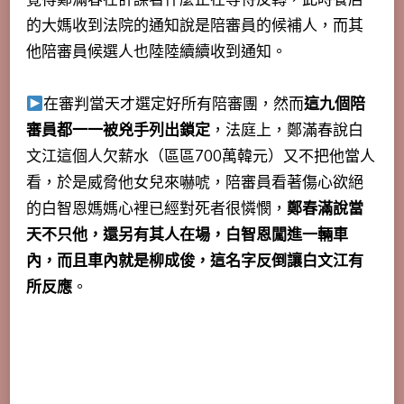
的大媽收到法院的通知說是陪審員的候補人，而其
他陪審員候選人也陸陸續續收到通知。
在審判當天才選定好所有陪審團，然而
這九個陪
審員都一一被兇手列出鎖定
，法庭上，鄭滿春說白
文江這個人欠薪水（區區700萬韓元）又不把他當人
看，於是威脅他女兒來嚇唬，陪審員看著傷心欲絕
的白智恩媽媽心裡已經對死者很憐憫，
鄭春滿說當
天不只他，還另有其人在場，白智恩闖進一輛車
內，而且車內就是柳成俊，這名字反倒讓白文江有
所反應
。