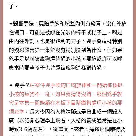
了。
✦
殺害手法
：屍體手腕和膝蓋內側有瘀青，沒有外放
性傷口，可能是被綁在光滑的棒子或棍子上，嘴是
由內往外劃，也是很鋒利的刀子。兇手會這樣特別
的殘忍殺害第一集並沒有特別提到為什麼，但如果
兇手是以前被瘋狗虐待過的小孩，那這或許可以呼
應當時那些孩子也曾經被瘋狗這樣對待過。
✦
兇手？
這案件兇手吹的口哨旋律和一開始那個抓
小孩的瘋狗不一樣，如果我猜得沒錯，那個兇手就
會是本集一開始躺在木板下目睹瘋狗處理小孩的那
個允宰
，長大後因為人格障礙或是扭曲成一個殺人
魔（以犯罪心理學上來看，人格的養成通常是在小
時候3-6歲左右），從畫面上來看，旁邊那個嚇得要