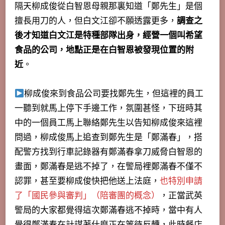
隔天柳成俊從白智恩母親那裏知道「鄭先生」是個
擅長用刀的人，但白文江卻不願透露更多，
調查之
後才知道白文江是特種部隊出身，經營一個叫希望
食品的公司，地點正是在白智恩被發現位置的附
近
。
柳成俊來到食品公司要找鄭先生，但這裡的員工
一聽到就馬上停下手邊工作，氛圍甚怪，下班時其
中的一個員工馬上聯絡鄭先生以告知柳成俊來這裡
問過，柳成俊馬上追查到鄭先生是「鄭滿春」，搭
配警方找到行車記錄器有鄭滿春拿刀威脅白智恩的
畫面，鄭滿春是逃不掉了，在警局裡鄭滿春不僅不
認罪，甚至要柳成俊快把他送上法庭，
也特別申請
了「國民參與審判」（陪審團的概念）
，正當武英
警局的大家都覺得這次鄭滿春逃不掉時，當中有人
覺得鄭滿春在計謀著什麼正在等待反轉，此時餐店