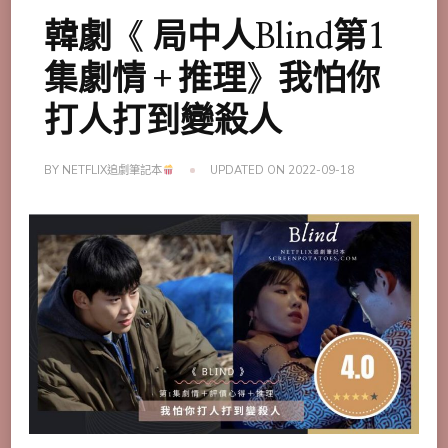
韓劇《 局中人Blind第1
集劇情＋推理》我怕你
打人打到變殺人
BY
NETFLIX追劇筆記本
UPDATED ON
2022-09-18