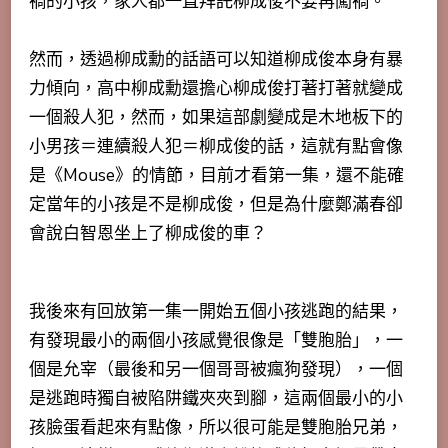
禍的小孩，家人都一直拜託柳成俊不要再闖禍。
然而，透過柳成勳的話語可以知道柳成俊本身有暴
力傾向，高中柳成勳還擔心柳成俊打著打著就變成
一個殺人犯，然而，如果這部劇變成是木地板下的
小男孩＝連續殺人犯＝柳成俊的話，這就有點會像
是《Mouse》的情節，目前才看第一集，還不能確
定當年的小孩是不是柳成俊，但是為什麼鄭滿春卻
會說白智恩坐上了柳成俊的車？
我後來有回放第一集一開始五個小孩逃跑的結果，
有發現最小的兩個小孩感覺很像是「雙胞胎」，一
個是允宰（最後和另一個哥哥被瘋狗發現），一個
是逃跑時獨自被陷阱鐵夾夾到腳，這兩個最小的小
孩臉蛋看起來有點像，所以很可能是雙胞胎兄弟，