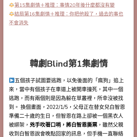
第15集劇情＋推理：事情20年後什麼都沒有變
結局第16集劇情＋推理：你把他殺了，過去的事也
不會消失
韓劇Blind第1集劇情
五個孩子試圖要逃跑，以免後面的「瘋狗」追上
來，當中有個孩子在車道上被開車撞死，其中一個
逃跑，而有兩個則是因為躲在草叢裡，所幸沒被找
到。 換個畫面，2022/1/5，父母正在替女兒白智恩
準備二十歲的生日，但智恩在路上卻被一個黑衣人
被綁架，
兇手吹著口哨，將白智恩撕票
，雖然父親
收到白智恩說會晚點回家的訊息，但手機一直聯絡