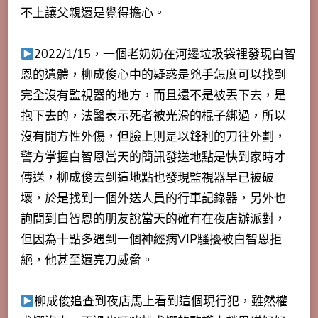
不上讓父親還是覺得擔心。
2022/1/15，一個老奶奶在河邊垃圾袋裡發現白智
恩的遺體，柳成俊心中的疑惑是兇手怎麼可以找到
完全沒有監視器的地方，而且還不是被丟下去，是
抱下去的，法醫表示死者被光滑的棍子綁過，所以
沒有開方性外傷，但臉上則是以鋒利的刀往外劃，
警方掌握白智恩當天的簡訊發送地點是快到家時才
傳送，柳成俊去到這地點也發現監視器早已被破
壞，於是找到一個外送人員的行車記錄器，另外也
詢問到白智恩的朋友說當天的確有在夜店辦派對，
但因為十點多遇到一個神經病VIP騷擾被白智恩拒
絕，他甚至還亮刀威脅。
柳成俊追查到夜店馬上看到這個現行犯，雖然權