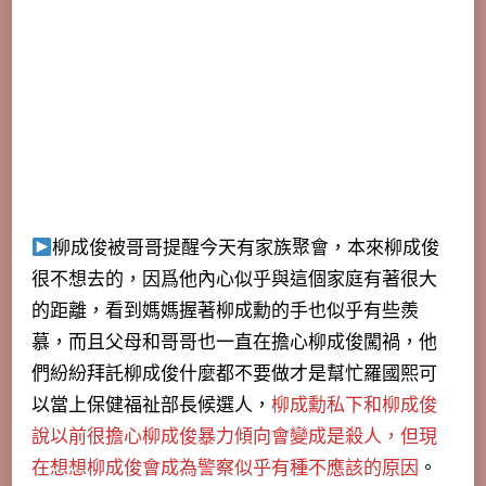
柳成俊被哥哥提醒今天有家族聚會，本來柳成俊
很不想去的，因爲他內心似乎與這個家庭有著很大
的距離，看到媽媽握著柳成勳的手也似乎有些羨
慕，而且父母和哥哥也一直在擔心柳成俊闖禍，他
們紛紛拜託柳成俊什麼都不要做才是幫忙羅國熙可
以當上保健福祉部長候選人，
柳成勳私下和柳成俊
說以前很擔心柳成俊暴力傾向會變成是殺人，但現
在想想柳成俊會成為警察似乎有種不應該的原因
。