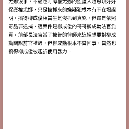
尤娜沒事，不過也叮嚀權尤娜的監護人趙恩琪好好
保護權尤娜，
只是被抓來的嫌疑犯根本有不在場證
明，搞得柳成俊相當生氣沒抓到真兇
，但還是依照
毒品罪逮捕，這案件是柳成俊的哥哥柳成勳法官負
責，前部長法官當了被告的律師來這裡想要對柳成
勳關說前官禮遇，但柳成勳根本不當回事，當然也
搞得柳成俊被起訴使用暴力。