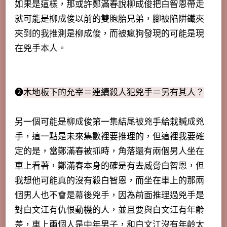
如果是這樣，那或許鄭滿春說柳成俊把白智恩帶走
就可能是柳成俊以前的雙胞胎兄弟，
腳被陷阱鐵夾
夾到的我推測是柳成俊，而被瘋狗發現的可能是現
在兇手本人
。
➋
木地板下的允宰＝連續殺人犯兇手＝另有其人？
另一個可能是
柳成俊第一集結尾被兇手給栽贓成兇
手，
這一點是未來集數裡要推理的，但這裡我要確
定的是，當
鄭滿春被抓時，角落還有兩個男人坐在
車上看著，鄭滿春本身的確是有去威脅白智恩，但
我想他可能真的沒有殺白智恩，而坐在車上的那兩
個男人也不會是幕後兇手，因為前面推理過兇手是
對白文江有仇恨動機的人，並且要與白文江有年齡
差，車上兩個人是中年男子，和白文江沒有年齡太