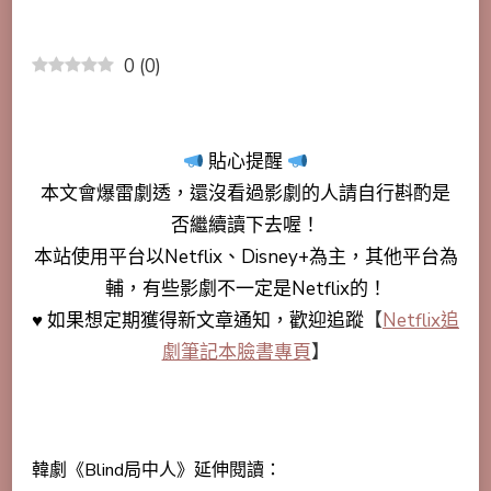
0
(
0
)
貼心提醒
本文會
爆雷劇透
，還沒看過影劇的人請自行斟酌是
否繼續讀下去喔！
本站使用平台以Netflix、Disney+為主，其他平台為
輔，有些影劇不一定是Netflix的！
♥ 如果想定期獲得新文章通知，歡迎追蹤
【
Netflix追
劇筆記本臉書專頁
】
韓劇《Blind局中人》延伸閱讀：