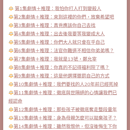
第1集劇情＋推理：我怕你打人打到變殺人
第2集劇情＋推理：來到這裡的你們，放棄希望吧
第3集劇情＋推理：真兇應該你自己去找
第4集劇情＋推理：出去後我要等我變成大人
第5集劇情＋推理：你們大人就只會在乎自己
第6集劇情＋推理：法官你難道不相信你弟弟嗎？
第7集劇情＋推理：我就是13號，鄭允宰
第8集劇情＋推理：你真的不記得福利院了嗎？
第9集劇情＋推理：這是他選擇懲罰自己的方式
第10集劇情＋推理：我們要找的人20年前已經死掉
第11集劇情＋推理：徹底與世隔絕的心情讓我們已
經認命
第12集劇情＋推理：那些孩子被徹底奪走整段童年
第13集劇情＋推理：身為母親怎麼可以拋棄孩子？
第14集劇情＋推理：雖然我恨他，但沒後悔生下你