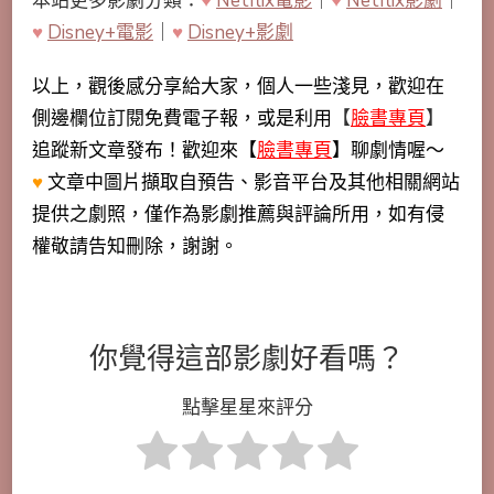
本站更多影劇分類：
♥
Netflix電影
｜
♥
Netflix影劇
｜
♥
Disney+電影
｜
♥
Disney+影劇
以上，觀後感分享給大家，個人一些淺見，歡迎在
側邊欄位訂閱免費電子報，或是利用
【
臉書專頁
】
追蹤新文章發布！歡迎來【
臉書專頁
】聊劇情喔～
♥
文章中圖片擷取自預告、影音平台及其他相關網站
提供之劇照，僅作為影劇推薦與評論所用，如有侵
權敬請告知刪除，謝謝。
你覺得這部影劇好看嗎？
點擊星星來評分