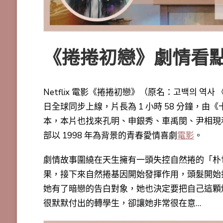
《捲捲初戀》劇情看
Netflix 電影《捲捲初戀》（原名：고백의 역사 
日全球同步上線，片長為 1 小時 58 分鐘，由《
本，本片也找來孔明、申銀秀、車禹閔、尹相現
部以 1998 年為背景的青春愛情喜劇
電影
。
劇情故事圍繞在天生擁有一頭失控自然捲的「朴
果，接下來
自然捲基因開始發揮作用，頭髮開始
她有了暗戀的告白對象，她也決定要把自己這顆
很默默付出的轉學生，卻讓她非常很在意…