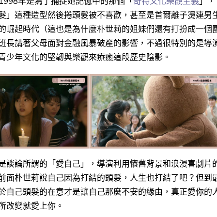
 1998年是為了捕捉她記憶中的那個「
奇特文化樂觀主義
」，
髮」這種造型然後捲頭髮被不喜歡，甚至是首爾離子燙連男
的崛起時代（這也是為什麼朴世莉的姐妹們還有打扮成一個
班長講著父母面對金融風暴破產的影響，不過很特別的是導
青少年文化的堅韌與樂觀來療癒這段歷史陰影。
是談論所謂的「愛自己」
，導演利用
懷舊背景和浪漫喜劇片
前面朴世莉說自己因為打結的頭髮，人生也打結了吧？但到
於自己頭髮的在意才是讓自己那麼不安的緣由，真正愛你的
所改變就愛上你。