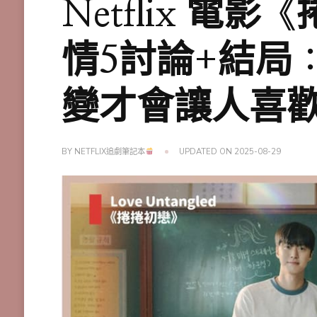
Netflix 電
情5討論+結局
變才會讓人喜
BY
NETFLIX追劇筆記本
UPDATED ON
2025-08-29