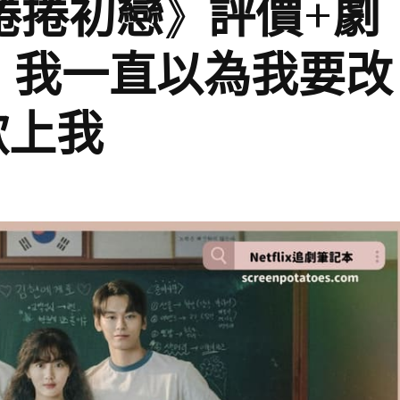
影《捲捲初戀》評價+劇
：我一直以為我要改
歡上我