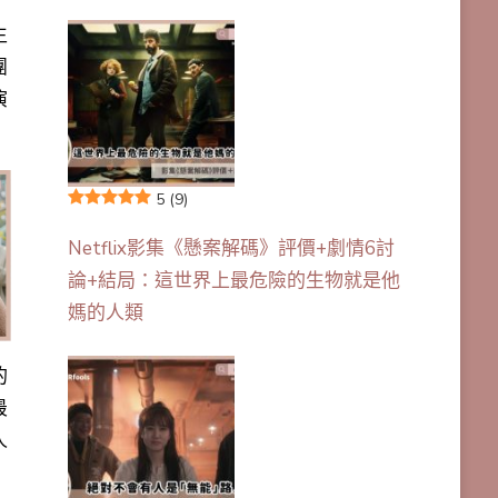
生
團
演
5
(9)
Netflix影集《懸案解碼》評價+劇情6討
論+結局：這世界上最危險的生物就是他
媽的人類
的
最
人