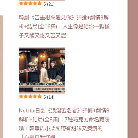
5
(21)
韓劇《苦盡柑來遇見你》評論+劇情9解
析+結局(全16集)：人生像是給你一顆橘
子又酸又甜又苦又澀
5
(14)
Netflix日劇《浪漫匿名者》評價+劇情8
解析+結局(全8集)：7種巧克力命名藏隱
喻，韓孝周小栗旬帶有甜味又療癒的
「心靈自我修復」