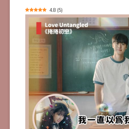
4.8
(
5
)