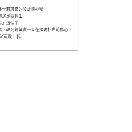
朴世莉班級的設計很神秘
海邊是要輕生
哥」這個字
嗎？韓允錫其實一直在預防朴世莉傷心？
會喜歡上我