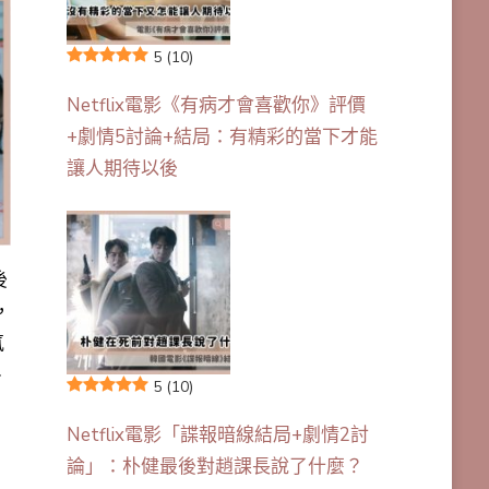
5
(10)
Netflix電影《有病才會喜歡你》評價
+劇情5討論+結局：有精彩的當下才能
讓人期待以後
後
，
氛
、
5
(10)
Netflix電影「諜報暗線結局+劇情2討
論」：朴健最後對趙課長說了什麼？