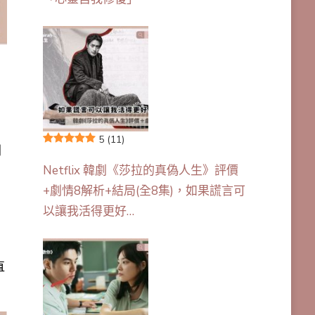
5
(11)
劇
Netflix 韓劇《莎拉的真偽人生》評價
+劇情8解析+結局(全8集)，如果謊言可
以讓我活得更好…
，
直