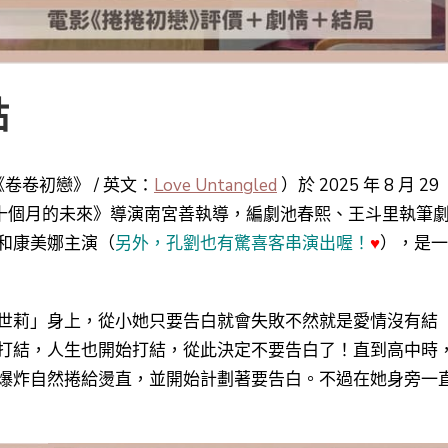
點
《卷卷初戀》 / 英文：
Love Untangled
）於 2025 年 8 月 29
十個月的未來
》導演
南宮善
執導，編劇池春熙、王斗里執筆
和康美娜主演（
另外，孔劉也有驚喜客串演出喔！
♥
），是一
世莉」身上，從小她只要告白就會失敗不然就是愛情沒有結
打結，人生也開始打結，從此決定不要告白了！直到高中時
爆炸自然捲給燙直，並開始計劃著要告白。不過在她身旁一