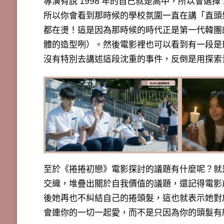
導演有說 1998 年的自己就是高中，所以會選擇
所以你會看到那時候的學校氛圍一直在講「直頭
都在燙！這是因為那時候的時代正是第一代韓團
體的造型咧）。然後電影裡也可以看到有一段是
沒有特別去講述這段沈重的事件，反倒是用
探索
至於《捲捲初戀》電影探討的議題有什麼呢？
就
交織，
堆疊出關於自我價值的議題
，還記得電影
後她再也不糾結自己的捲頭髮，這也就表示她對
會連你的一切一起愛，而不是只因為你的頭髮有