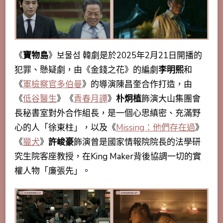
《
寶物島
》보물섬 韓劇是於2025年2月21日開播的
犯罪、懸疑劇，由《金錢之花》的編劇
李明熙
和
《
軍檢察官多伯曼
》的導演陳昌奎合作打造，由
《
低谷醫生
》《
青春月譚
》
朴炯植
飾演大山集團會
長秘書室對外合作組長，是一個心思縝密、充滿野
心的人「徐東柱」，以及《
Missing：他們存在過
》
《
獵犬
》
許峻豪
飾演曾是國家情報院院長的法學研
究生院客座教授，在King Maker背後協調一切的實
權人物「廉張先」。