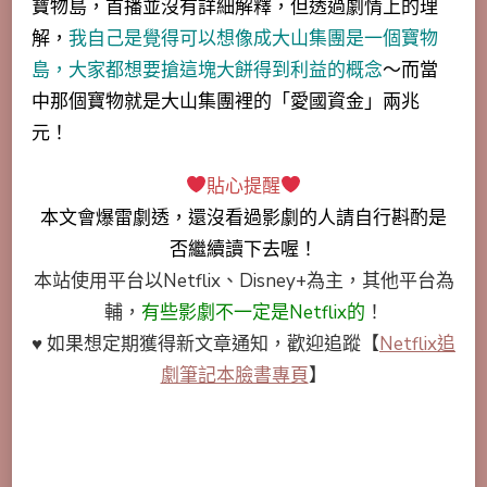
寶物島，首播並沒有詳細解釋，但透過劇情上的理
解，
我自己是覺得可以想像成大山集團是一個寶物
島，大家都想要搶這塊大餅得到利益的概念
～而當
中那個寶物就是大山集團裡的「愛國資金」兩兆
元！
貼心提醒
本文會
爆雷劇透
，還沒看過影劇的人請自行斟酌是
否繼續讀下去喔！
本站使用平台以Netflix、Disney+為主，其他平台為
輔，
有些影劇不一定是Netflix的
！
♥ 如果想定期獲得新文章通知，歡迎追蹤
【
Netflix追
劇筆記本臉書專頁
】