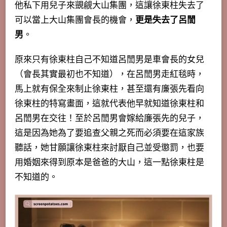
他私下用兒子來覬覦大山集團，這讓徐東柱失去了
可以當上大山集團會長的機會，
更是失去了呂誾
男
。
原來只有徐東柱自己不知道呂誾男是車會長的女兒
（會長其實最初也不知道），在呂誾男走紅毯時，
馬上就有保全來制止徐東柱，甚至還有廉張先看向
徐東柱的特寫畫面，這就代表他早就知道徐東柱和
呂誾男在交往！至於呂誾男會嫁給廉張先的兒子，
這是因為她為了要追查父親之死而必須要在這家族
聽話，她甘願讓徐東柱來討厭自己並受懲罰，也要
用婚姻來得到原本是爸爸的大山，這一點徐東柱是
不知道的。