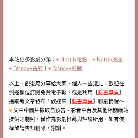
本站更多影劇分類：
♥
Netflix電影
｜
♥
Netflix影劇
｜
♥
Disney+電影
｜
♥
Disney+影劇
以上，觀後感分享給大家，個人一些淺見，歡迎在
側邊欄位訂閱免費電子報，或是利用
【
臉書專頁
】
追蹤新文章發布！歡迎來【
臉書專頁
】聊劇情喔～
♥
文章中圖片擷取自預告、影音平台及其他相關網站
提供之劇照，僅作為影劇推薦與評論所用，如有侵
權敬請告知刪除，謝謝。