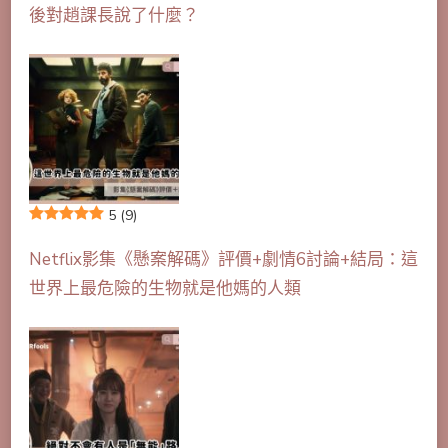
後對趙課長說了什麼？
5
(9)
Netflix影集《懸案解碼》評價+劇情6討論+結局：這
世界上最危險的生物就是他媽的人類