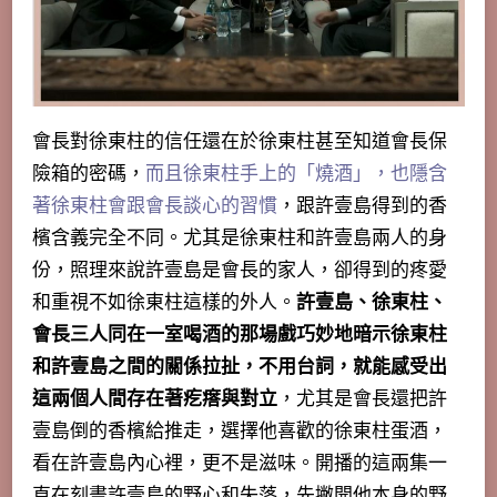
會長對徐東柱的信任還在於徐東柱甚至知道會長保
險箱的密碼，
而且徐東柱手上的「燒酒」，也隱含
著徐東柱會跟會長談心的習慣
，跟許壹島得到的香
檳含義完全不同。尤其是徐東柱和許壹島兩人的身
份，照理來說許壹島是會長的家人，卻得到的疼愛
和重視不如徐東柱這樣的外人。
許壹島、徐東柱、
會長三人同在一室喝酒的那場戲巧妙地暗示徐東柱
和許壹島之間的關係拉扯，不用台詞，就能感受出
這兩個人間存在著疙瘩與對立
，尤其是會長還把許
壹島倒的香檳給推走，選擇他喜歡的徐東柱蛋酒，
看在許壹島內心裡，更不是滋味。
開播的這兩集一
直在刻畫許壹島的野心和失落
，先撇開他本身的野