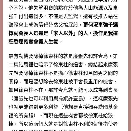
心不說，他失望沮喪的點在於他為大山能源以及車
強千付出這個多，不僅是去監獄，還有被推去站在
聽證會上成為箭靶替岳父擦屁股，
更何況車強千選
擇副會長人選還是「家人以外」的人，換作是我這
種委屈確實會讓人生氣
。
最有動機要除掉徐東柱的就是廉張先和許壹島，第
二集結局裡也暗示了徐東柱的遇害，總結起來廉張
先想要除掉徐東柱不是擔心徐東柱和呂誾男之間的
關係，而是要想除去徐東柱被車會長重用的機會，
如果徐東柱不在，那許壹島就可能可以成為副會長
（廉張先也可以利用與操縱許壹島），這樣廉張先
也就更能得到更多利益（他想要直接獨吞愛國基金
裡的所有錢）。而現在這些機會都被徐東柱給毀
掉，所以這兩個人就是對徐東柱不利的背後指使者