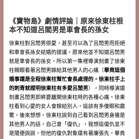
《寶物島》劇情評論｜原來徐東柱根
本不知道呂閻男是車會長的孫女
徐東柱對呂誾男很愛，甚至可以為了呂誾男而拒絕
和車會長孫女結婚的提議，原來他並不知道呂誾男
就是車會長的孫女，所以第一集裡導演刻畫了徐東
柱親眼看著呂誾男嫁給其他男人的心痛（
畢竟這個
婚事還是全程徐東柱幫忙會長處理的，徐東柱手上
的刺青就證明徐東柱有多愛呂誾男
），
同時導演還
刻畫呂誾男即將要離開徐東柱時的各種心痛
。徐東
柱看到心愛的女人會嫁給別人，這該有多傻眼和震
驚，後來想想，徐東柱說到自己看到呂誾男身邊是
其他男人的話，自己會「復仇」，我想這復仇並不
是隨便說說，但他的復仇對象還有著廉張先，畢竟