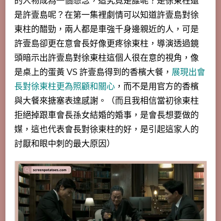
的人物成為一個懸念，這究竟是誰呢？
是徐東柱還
是許壹島呢？在第一集裡劇情可以知道許壹島對徐
東柱的醋勁，兩人都是車強千身邊親近的人，可是
許壹島卻更在意會長好像更疼徐東柱，導演透過鏡
頭暗示出許壹島對徐東柱這個人很在意的視角，像
是桌上的蛋黃 VS 許壹島得到的香檳大餐，
展現出會
長對徐東柱更為照顧和關心
，而不是用官方的香檳
與大餐來搪塞表達感謝。（而且我相信當初徐東柱
拒絕掉跟車會長孫女結婚的婚事，是會長想要做的
媒，這也代表會長對徐東柱的好，是引起這家人的
討厭和眼中刺的最大原因）