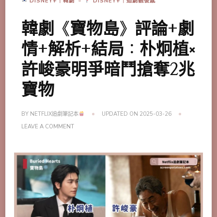
DISNEY+｜韓劇
DISNEY+｜追劇觀後感
韓劇《寶物島》評論+劇
情+解析+結局：朴炯植༝
許峻豪明爭暗鬥搶奪2兆
寶物
BY
NETFLIX追劇筆記本
UPDATED ON
2025-03-26
ON
LEAVE A COMMENT
韓
劇
《寶
物
島》
評
論
+劇
情
+解
析