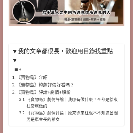
+結
局：
朴
炯
植
༝
許
峻
豪
明
爭
▼我的文章都很長，歡迎用目錄找重點
暗
鬥
▼
搶
奪
2
《寶物島》介紹
兆
寶
《寶物島》韓劇評價好看嗎？
物
《寶物島》評論+劇情+解析
《寶物島》劇情評論｜我哪有做什麼？全都是徐東
柱常務做的
《寶物島》劇情評論｜原來徐東柱根本不知道呂閻
男是車會長的孫女