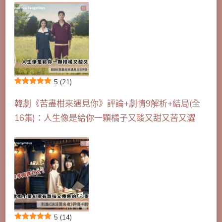
5
(21)
韓劇《苦盡柑來遇見你》評論+劇情9解析+結局(全
16集)：人生像是給你一顆橘子又酸又甜又苦又澀
5
(14)