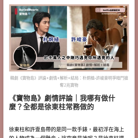
韓劇《寶物島》評論+劇情+解析+結局：朴炯植༝許峻豪明爭暗鬥搶
奪2兆寶物
《寶物島》劇情評論｜我哪有做什
麼？全都是徐東柱常務做的
徐東柱和許壹島帶的是同一款手錶，
最初浮在海上