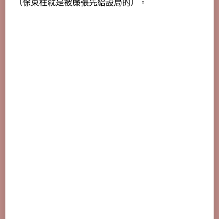
（徐東柱就是被廉張先給設局的）。