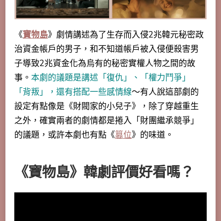
《
寶物島
》劇情講述為了生存而入侵2兆韓元秘密政
治資金帳戶的男子，和不知道帳戶被入侵便殺害男
子導致2兆資金化為烏有的秘密實權人物之間的故
事。
本劇的議題是講述「復仇」、「權力鬥爭」
「背叛」，還有搭配一些感情線
～有人說這部劇的
設定有點像是《財閥家的小兒子》，除了穿越重生
之外，確實兩者的劇情都是捲入「財團繼承競爭」
的議題，或許本劇也有點《
篡位
》的味道。
《寶物島》韓劇評價好看嗎？