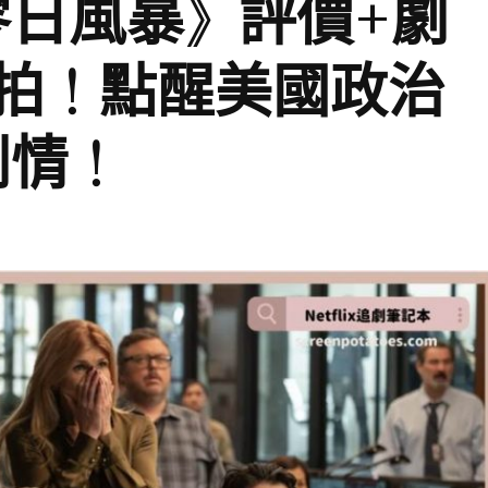
集《零日風暴》評價+劇
拍！點醒美國政治
劇情！