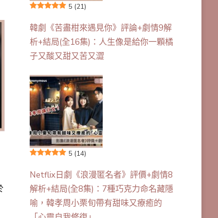
5
(21)
韓劇《苦盡柑來遇見你》評論+劇情9解
析+結局(全16集)：人生像是給你一顆橘
子又酸又甜又苦又澀
5
(14)
，
Netflix日劇《浪漫匿名者》評價+劇情8
解析+結局(全8集)：7種巧克力命名藏隱
於
喻，韓孝周小栗旬帶有甜味又療癒的
「心靈自我修復」