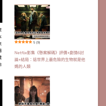
眾
本
5
(9)
來
場
Netflix影集《懸案解碼》評價+劇情6討
藏
論+結局：這世界上最危險的生物就是他
治
媽的人類