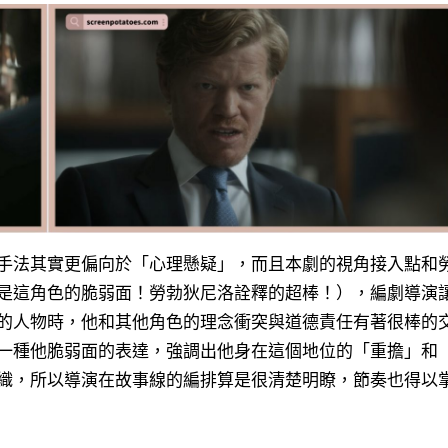
手法其實更偏向於「心理懸疑」，而且本劇的視角接入點和
是這角色的脆弱面！勞勃狄尼洛詮釋的超棒！
），編劇導演
的人物時，他和其他角色的理念衝突與道德責任有著很棒的
一種他脆弱面的表達，強調出他身在這個地位的「重擔」和
織，所以導演在故事線的編排算是很清楚明瞭，節奏也得以