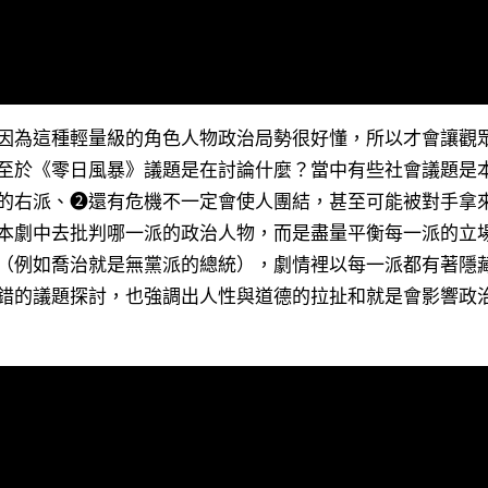
因為這種輕量級的角色人物政治局勢很好懂，所以才會讓觀
至於《零日風暴》議題是在討論什麼？當中有些社會議題是
的右派、➋還有危機不一定會使人團結，甚至可能被對手拿
本劇中去批判哪一派的政治人物，而是盡量平衡每一派的立
（例如喬治就是無黨派的總統），劇情裡以每一派都有著隱
錯的議題探討，也強調出人性與道德的拉扯和就是會影響政