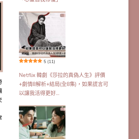
5
(11)
Netflix 韓劇《莎拉的真偽人生》評價
勞
+劇情8解析+結局(全8集)，如果謊言可
讓
以讓我活得更好…
交
掌