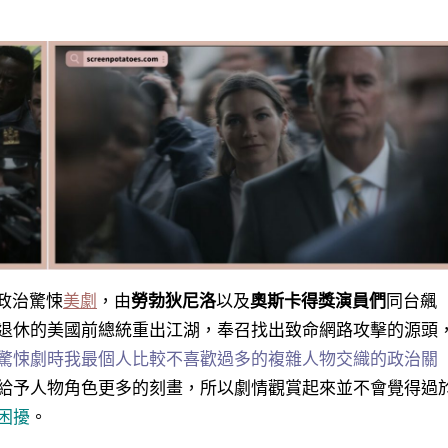
一部政治驚悚
美劇
，由
勞勃狄尼洛
以及
奧斯卡得獎演員們
同台飆
退休的美國前總統重出江湖，奉召找出致命網路攻擊的源頭
驚悚劇時我最個人比較不喜歡過多的複雜人物交織的政治關
給予人物角色更多的刻畫，所以劇情觀賞起來並不會覺得過
困擾
。