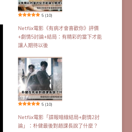
5
(10)
Netflix電影《有病才會喜歡你》評價
+劇情5討論+結局：有精彩的當下才能
讓人期待以後
5
(10)
Netflix電影「諜報暗線結局+劇情2討
論」：朴健最後對趙課長說了什麼？