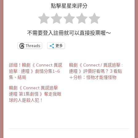
點擊星星來評分
不需要登入註冊就可以直接投票喔～
Threads
更多
詳細！韓劇《 Connect 異感
韓劇《 Connect / 異感追擊 :
追擊 : 連瞳 》劇情分集1~6
連瞳 》評價好看嗎？３看點
集、結局
＋分析：怪物才能懂怪物
韓劇《 Connect 異感追擊
連瞳 第1集劇情 》奪走我眼
球的人是殺人犯！