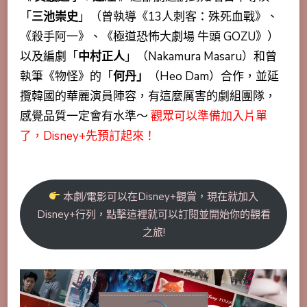
「
三池崇史
」（曾執導《13人刺客：殊死血戰》、
《殺手阿一》、《極道恐怖大劇場 牛頭 GOZU》）
以及編劇「
中村正人
」（Nakamura Masaru）和曾
執筆《物怪》的「
何丹」
（Heo Dam）合作，並延
攬韓國的華麗演員陣容，有這麼厲害的劇組團隊，
感覺品質一定會有水準～
觀眾可以準備加入片單
了，Disney+先預訂起來！
本劇/電影可以在Disney+觀賞，現在就加入
Disney+行列，點擊這裡就可以訂閱並開始你的觀看
之旅!