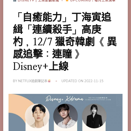
DISNEY+ | 上架影劇新聞
UPCOMING｜每月上架清單
「自癒能力」丁海寅追
緝「連續殺手」高庚
杓，12/7 獵奇韓劇《 異
感追擊：連瞳 》
Disney+上線
BY
NETFLIX追劇筆記本
UPDATED ON
2022-11-15