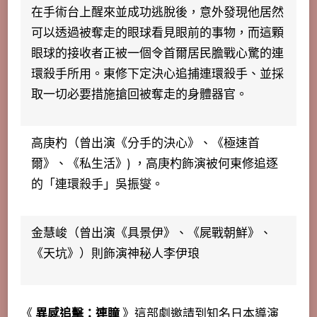
在手術台上醒來並成功逃脫後，意外發現他居然
可以透過被奪走的眼球看見眼前的事物，而這顆
眼球的接收者正被一個令首爾居民膽戰心驚的連
環殺手所用。東修下定決心追捕連環殺手、並採
取一切必要措施搶回被奪走的身體器官。
高庚杓（曾出演《分手的決心》、《極速首
爾》、《私生活》)
，高庚杓飾演被何東修追逐
的「連環殺手」吳振燮。
金慧峻（曾出演《具景伊》、《屍戰朝鮮》、
《天坑》）
則飾演神秘人李伊琅
《
異感追擊：連瞳
》這部劇邀請到知名日本導演