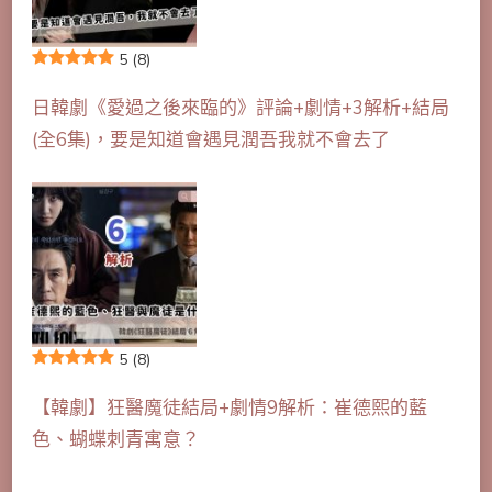
5
(8)
日韓劇《愛過之後來臨的》評論+劇情+3解析+結局
(全6集)，要是知道會遇見潤吾我就不會去了
5
(8)
【韓劇】狂醫魔徒結局+劇情9解析：崔德熙的藍
色、蝴蝶刺青寓意？