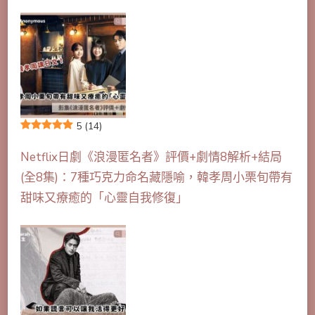
5
(14)
Netflix日劇《浪漫匿名者》評價+劇情8解析+結局
(全8集)：7種巧克力命名藏隱喻，韓孝周小栗旬帶有
甜味又療癒的「心靈自我修復」