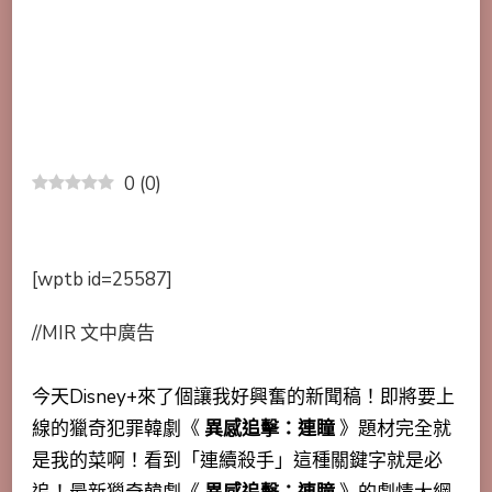
0
(
0
)
[wptb id=25587]
//MIR 文中廣告
今天Disney+來了個讓我好興奮的新聞稿！即將要上
線的獵奇犯罪韓劇《
異感追擊：連瞳
》題材完全就
是我的菜啊！看到「連續殺手」這種關鍵字就是必