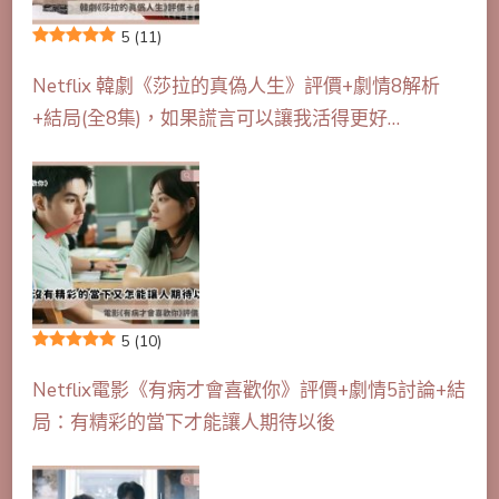
5
(11)
Netflix 韓劇《莎拉的真偽人生》評價+劇情8解析
+結局(全8集)，如果謊言可以讓我活得更好…
5
(10)
Netflix電影《有病才會喜歡你》評價+劇情5討論+結
局：有精彩的當下才能讓人期待以後