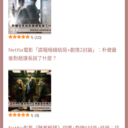
5
(10)
Netflix電影「諜報暗線結局+劇情2討論」：朴健最
後對趙課長說了什麼？
5
(9)