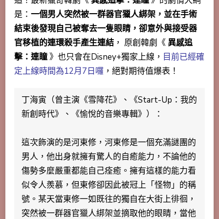
追！最新獵奇韓劇《
異感追擊：連瞳
》的劇情大綱
是：
一個男人突然被一群器官獵人綁架，並在手術
結束後發現自己被奪去一隻眼睛，卻意外與接受器
官移植的連環殺手產生連結
， 原創韓劇《
異感追
擊：連瞳
》也只會在Disney+獨家上線，
目前已經確
定上線時間為12月7日囉
，絕對期待值爆表！
丁海寅（曾主演《雪降花》、《Start-Up：我的
新創時代》、《愉悅的音樂專輯》）
：
這次飾演的是河東修，河東修是一個充滿謎團的
男人，他出身就擁有驚人的自癒能力，不論他的
傷勢多麼嚴重都能自己痊癒。擁有這樣的能力看
似令人羨慕，但東修卻因此被冠上「怪物」的稱
號。某天當東修一如既往的獨自在大街上徘徊，
突然被一群器官獵人綁架並摘取他的眼睛，當他