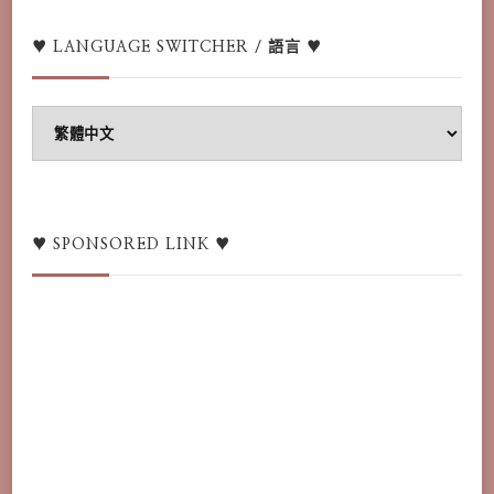
♥ LANGUAGE SWITCHER / 語言 ♥
♥
Language
switcher
/
語
♥ SPONSORED LINK ♥
言
♥