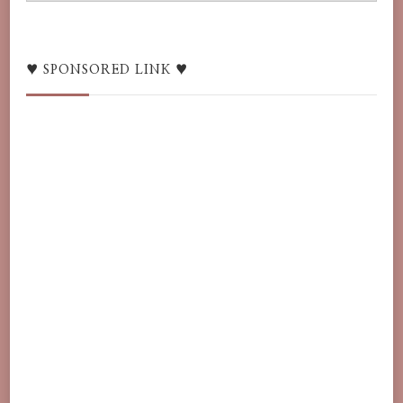
switcher
/
語
♥ SPONSORED LINK ♥
言
♥