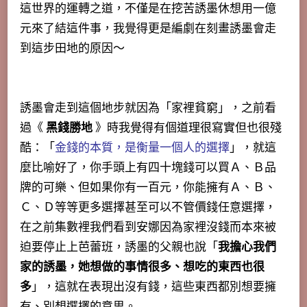
這世界的運轉之道，不僅是在挖苦誘墨休想用一億
元來了結這件事，我覺得更是編劇在刻畫誘墨會走
到這步田地的原因～
誘墨會走到這個地步就因為「家裡貧窮」，之前看
過《
黑錢勝地
》時我覺得有個道理很寫實但也很殘
酷：「
金錢的本質，是衡量一個人的選擇
」，就這
麼比喻好了，你手頭上有四十塊錢可以買Ａ、Ｂ品
牌的可樂、但如果你有一百元，你能擁有Ａ、Ｂ、
Ｃ、Ｄ等等更多選擇甚至可以不管價錢任意選擇，
在之前集數裡我們看到安娜因為家裡沒錢而本來被
迫要停止上芭蕾班，誘墨的父親也說「
我擔心我們
家的誘墨，她想做的事情很多、想吃的東西也很
多
」，這就在表現出沒有錢，這些東西都別想要擁
有、別想選擇的意思。