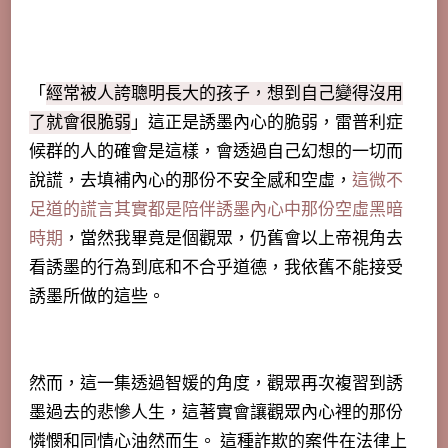
「
經常被人誇聰明長大的孩子，想到自己變得沒用
了就會很脆弱
」這正是誘墨內心的脆弱，雷普利症
候群的人的確會是這樣，會透過自己幻想的一切而
說謊，去填補內心的那份不安全感和空虛，
這微不
足道的謊言其實都是陪伴誘墨內心中那份空虛黑暗
時期
，當然我畢竟是個觀眾，仍舊會以上帝視角去
看誘墨的行為到底和不合乎道德，我依舊不能接受
誘墨所做的這些。
然而，這一集透過智媛的角度，觀眾再次複習到誘
墨過去的悲慘人生，這著實會讓觀眾內心裡的那份
憐憫和同情心油然而生。 這種詐欺的案件在法律上