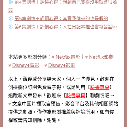
第4集劇情＋評價心得：想到自己變得沒用就會很脆
弱
第5集劇情＋評價心得：其實我偷來的也是假的
第6集劇情＋評價心得：人在日記本裡也會寫謊話￼
本站更多影劇分類：
♥
Netflix電影
｜
♥
Netflix影劇
｜
♥
Disney+電影
｜
♥
Disney+影劇
以上，觀後感分享給大家，個人一些淺見，歡迎在
側邊欄位訂閱免費電子報，或是利用
【
臉書專頁
】
追蹤新文章發布！歡迎來【
臉書專頁
】聊劇情喔～
♥
文章中圖片擷取自預告、影音平台及其他相關網站
提供之劇照，僅作為影劇推薦與評論所用，如有侵
權敬請告知刪除，謝謝。