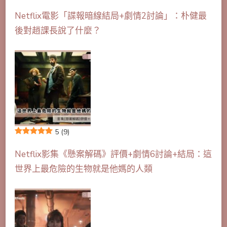
Netflix電影「諜報暗線結局+劇情2討論」：朴健最
後對趙課長說了什麼？
5
(9)
Netflix影集《懸案解碼》評價+劇情6討論+結局：這
世界上最危險的生物就是他媽的人類