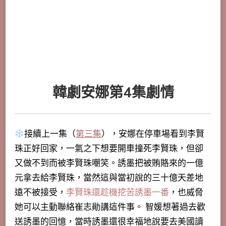
韓劇安娜第4集劇情
接續上一集（
第三集
），安娜在停車場看到李賢
珠正好回家，一氣之下想要開車撞死李賢珠，但卻
又做不到而被李賢珠嘲笑。誘墨把被賄賂來的一億
元拿去給李賢珠，當然這與當初說的三十億天差地
遠不被接受，
李賢珠還趁機挖苦誘墨一番
，也威脅
她可以主動聯絡崔志勛講這件事。 智媛想著過去歡
送誘墨的回憶，當時誘墨還很幸福地說要去美國讀