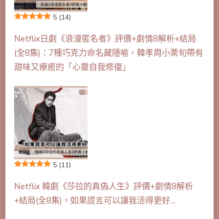
5
(14)
Netflix日劇《浪漫匿名者》評價+劇情8解析+結局
(全8集)：7種巧克力命名藏隱喻，韓孝周小栗旬帶有
甜味又療癒的「心靈自我修復」
5
(11)
Netflix 韓劇《莎拉的真偽人生》評價+劇情8解析
+結局(全8集)，如果謊言可以讓我活得更好…