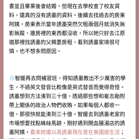
書並且畢業後會結婚，但現在去學校查了校友資
料，還真的沒有誘墨的資料。後續去找過去的房東
阿姨，房東表示當年誘墨突然欠租兩個月就消失無
影無蹤，連房裡的東西都沒收，所以她只好去江原
道那裡找誘墨的父親要房租，看到誘墨家境很可
憐，也不想多問原因。
智媛再去問補習班，得知誘墨教出不少厲害的學
生，不過英文發音比較像是英式發音而覺得奇怪。
誘墨想到方法湊到三十億，透過那些想和崔志勛附
帶上關係的政治人物們收賄，如果每個人都收一
億，那很快就能湊到三十億。智媛去到誘墨老家的
市場想要找點蛛絲馬跡，剛好遇到開血腸湯店的誘
墨阿姨，
看來她還以為誘墨現在是在美國過生活
；