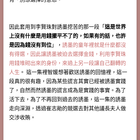
因此套用到李賢珠對誘墨挖苦的那一段「
這是世界
上沒有什麼是用錢擺平不了的，如果有的話，也許
是因為錢沒有到位
」，
誘墨的童年裡就是什麼都沒
有得選，因此讓誘墨被迫去選擇金錢，利用李賢珠
用錢堆砌出來的身份，來過上另一段讓自己翻轉的
人生
。 這一集裡智媛想著歡送誘墨的回憶裡，這一
段真的很有趣，因為某些謊言其實已經被誘墨實踐
了，自然而然誘墨的謊言成為是實踐的事實。為了
活下去，為了不再回到過去的誘墨，這一集的誘墨
走向深淵，透過崔志勛的競選去對其他議長夫人做
交涉收賄。