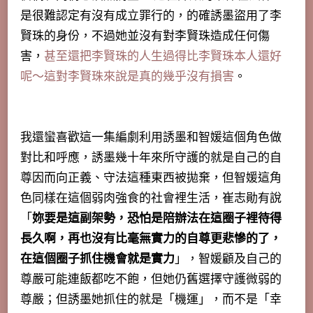
是很難認定有沒有成立罪行的，的確誘墨盜用了李
賢珠的身份，不過她並沒有對李賢珠造成任何傷
害，
甚至還把李賢珠的人生過得比李賢珠本人還好
呢～這對李賢珠來說是真的幾乎沒有損害
。
我還蠻喜歡這一集編劇利用誘墨和智媛這個角色做
對比和呼應，誘墨幾十年來所守護的就是自己的自
尊因而向正義、守法這種東西被拋棄，但智媛這角
色同樣在這個弱肉強食的社會裡生活，崔志勛有說
「
妳要是這副架勢，恐怕是陪辦法在這圈子裡待得
長久啊，再也沒有比毫無實力的自尊更悲慘的了，
在這個圈子抓住機會就是實力
」，智媛顧及自己的
尊嚴可能連飯都吃不飽，但她仍舊選擇守護微弱的
尊嚴；但誘墨她抓住的就是「機運」，而不是「幸