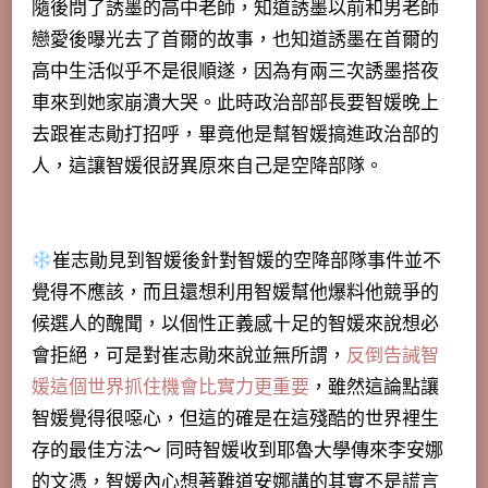
隨後問了誘墨的高中老師，知道誘墨以前和男老師
戀愛後曝光去了首爾的故事，也知道誘墨在首爾的
高中生活似乎不是很順遂，因為有兩三次誘墨搭夜
車來到她家崩潰大哭。此時政治部部長要智媛晚上
去跟崔志勛打招呼，畢竟他是幫智媛搞進政治部的
人，這讓智媛很訝異原來自己是空降部隊。
崔志勛見到智媛後針對智媛的空降部隊事件並不
覺得不應該，而且還想利用智媛幫他爆料他競爭的
候選人的醜聞，以個性正義感十足的智媛來說想必
會拒絕，可是對崔志勛來說並無所謂，
反倒告誡智
媛這個世界抓住機會比實力更重要
，雖然這論點讓
智媛覺得很噁心，但這的確是在這殘酷的世界裡生
存的最佳方法～ 同時智媛收到耶魯大學傳來李安娜
的文憑，智媛內心想著難道安娜講的其實不是謊言