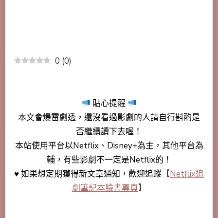
0
(
0
)
貼心提醒
本文會
爆雷劇透
，還沒看過影劇的人請自行斟酌是
否繼續讀下去喔！
本站使用平台以Netflix、Disney+為主，其他平台為
輔，有些影劇不一定是Netflix的！
♥ 如果想定期獲得新文章通知，歡迎追蹤
【
Netflix追
劇筆記本臉書專頁
】