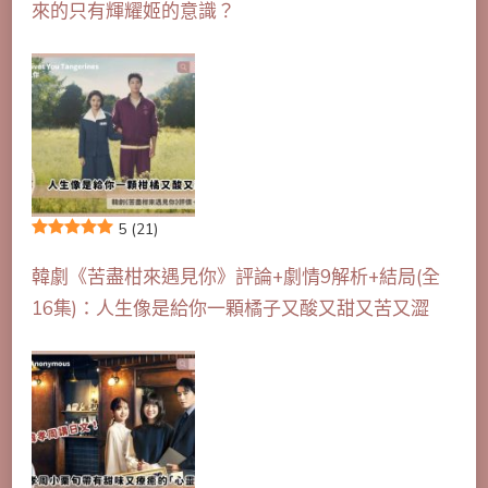
來的只有輝耀姬的意識？
5
(21)
韓劇《苦盡柑來遇見你》評論+劇情9解析+結局(全
16集)：人生像是給你一顆橘子又酸又甜又苦又澀