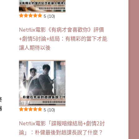
5
(10)
Netflix電影《有病才會喜歡你》評價
+劇情5討論+結局：有精彩的當下才能
讓人期待以後
終
器
5
(10)
Netflix電影「諜報暗線結局+劇情2討
論」：朴健最後對趙課長說了什麼？