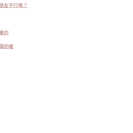
老朋友不行嗎？
棄的
傷的喔