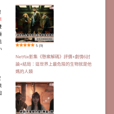
沒
車
雙
極
能
5
(9)
小
Netflix影集《懸案解碼》評價+劇情6討
論+結局：這世界上最危險的生物就是他
媽的人類
宣
果
因