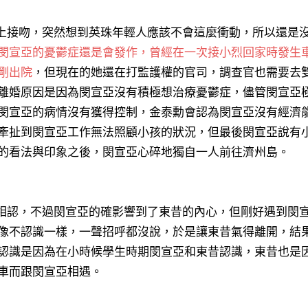
上接吻，突然想到英珠年輕人應該不會這麼衝動，所以還是
閔宣亞的憂鬱症還是會發作，曾經在一次接小烈回家時發生
剛出院
，但現在的她還在打監護權的官司，調查官也需要去
離婚原因是因為閔宣亞沒有積極想治療憂鬱症，儘管閔宣亞
閔宣亞的病情沒有獲得控制，金泰勳會認為閔宣亞沒有經濟
牽扯到閔宣亞工作無法照顧小孩的狀況，
但最後閔宣亞說有
的看法與印象之後，閔宣亞心碎地獨自一人前往濟州島
。
相認，不過閔宣亞的確影響到了東昔的內心，但剛好遇到閔
像不認識一樣，一聲招呼都沒說，於是讓東昔氣得離開，結
認識是因為在小時候學生時期閔宣亞和東昔認識，東昔也是
車而跟閔宣亞相遇。