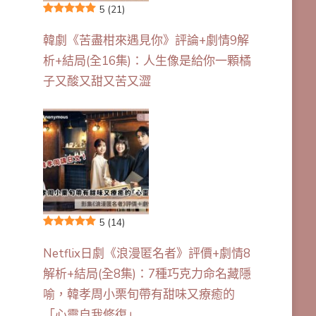
5
(21)
韓劇《苦盡柑來遇見你》評論+劇情9解
析+結局(全16集)：人生像是給你一顆橘
子又酸又甜又苦又澀
5
(14)
Netflix日劇《浪漫匿名者》評價+劇情8
解析+結局(全8集)：7種巧克力命名藏隱
喻，韓孝周小栗旬帶有甜味又療癒的
「心靈自我修復」