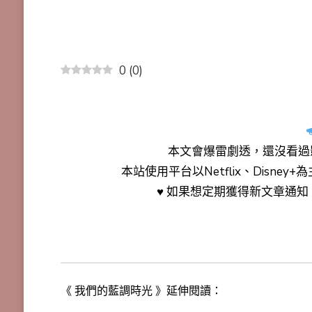
0
(
0
)
本文會
爆雷劇透
，還沒看過
本站使用平台以Netflix、Disne
♥ 如果想定期獲得新文章通
《 我們的藍調時光 》延伸閱讀：