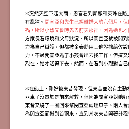
✲突然天空下起大雨，恩喜看到鄭顯和英珠在路
有亂猜。
閔宣亞和先生已經離婚大約六個月，但
禍，所以小烈又暫時先去前夫那裡，因為她也才
方家長看環境和父母狀況，所以閔宣亞就被問到
力為自己辯護，但都被金泰勳用其他證據給佐證
力，不過閔宣亞為了小孩會出去找工作，但這又
烈在，她才活得下去，然而，在看到小烈對自己
✲在船上，剛好被東昔發現，但東昔並沒有主動
亞車子沒電於是前來解救，但因為閔宣亞對她好
東昔又繞了一圈回來幫閔宣亞處理車子。兩人會
為閔宣亞而搬到首爾來，直到某次東昔開著計程