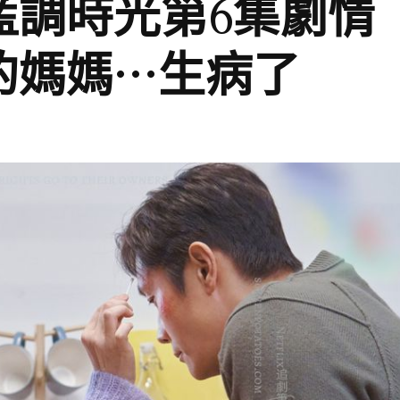
藍調時光第6集劇情
的媽媽…生病了