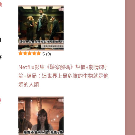
地
和
5
(9)
喜
Netflix影集《懸案解碼》評價+劇情6討
論+結局：這世界上最危險的生物就是他
媽的人類
要