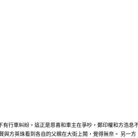
下有行車糾紛，這正是恩喜和車主在爭吵，鄭印權和方浩息
賢與方英珠看到各自的父親在大街上鬧，覺得無奈。 另一方