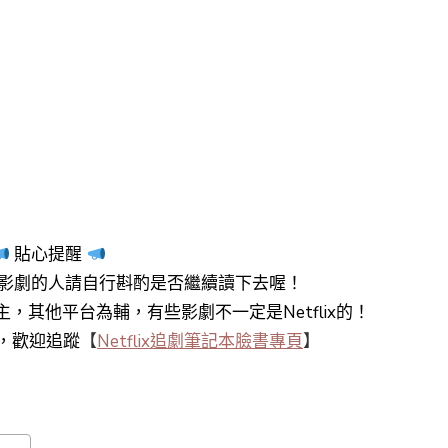
貼心提醒
影劇的人請自行斟酌是否繼續讀下去喔！
y+為主，其他平台為輔，有些影劇不一定是Netflix的！
知，歡迎追蹤
【
Netflix追劇筆記本臉書專頁
】