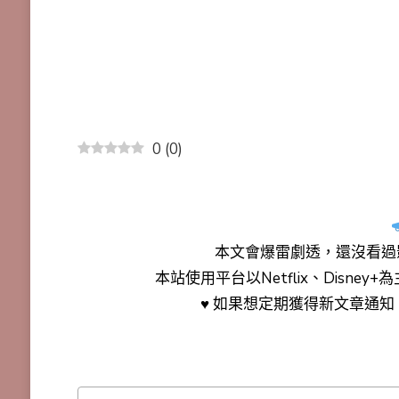
0
(
0
)
本文會
爆雷劇透
，還沒看過
本站使用平台以Netflix、Disne
♥ 如果想定期獲得新文章通