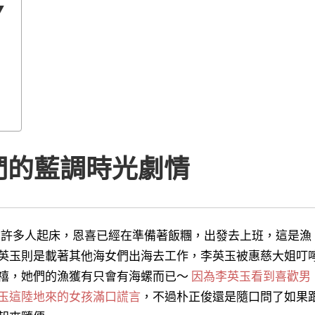
▼
們的藍調時光劇情
有許多人起床，恩喜已經在準備著飯糰，出發去上班，這是漁
英玉則是載著其他海女們出海去工作，李英玉被惠慈大姐叮
禧，她們的漁獲有只會有海螺而已～
因為李英玉看到喜歡男
玉這陸地來的女孩滿口謊言
，不過朴正俊還是隨口問了如果