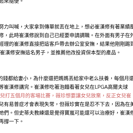
起來隨便。
他努力叫喊，大家拿到傳單就丟在地上，想必崔漢修有著業績
修，此時崔漢修說到自己已經要申請調職。在外面有男子在
經理的崔漢修直接把這客戶帶去辦公室安撫，結果他剛剛踢
，崔漢修安撫這名男子，並推薦他改投資保本型的產品。
的錢都給妻小，為什麼還把媽媽丟給家中老么扶養，每個月
等崔漢修講完。崔漢修吃著泡麵看著女兒在LPGA高爾夫球
兒打五個月的客場比賽，薇珍想要讓女兒放棄，反正女兒崔
兒有易普症才會表現失常，但薇珍實在是忍不下去，因為在
她們。但史蒂夫教練還是覺得寶嵐可能還可以治療好，崔漢
再撐一下。