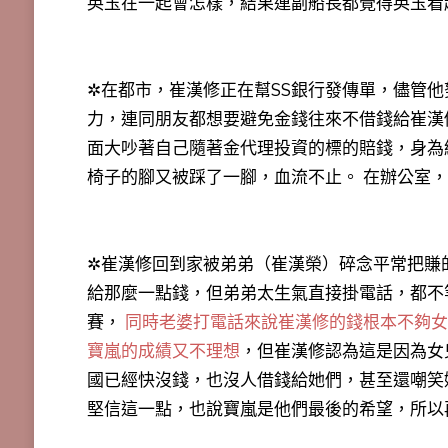
英玉在一起會怎樣，結果連副船長都覺得英玉看
✲在都市，崔漢修正在幫SS銀行發傳單，儘管
力，連同朋友都想要避免金錢往來不借錢給崔漢
面大吵著自己隨著金代理投資的標的賠錢，身為
椅子的腳又被踩了一腳，血流不止。 在辦公室
✲崔漢修回到家被弟弟（崔漢榮）碎念平常把賺
給那麼一點錢，但弟弟太生氣直接掛電話，都不
賽，
同時老婆打電話來說崔漢修的錢根本不夠女
寶嵐的成績又不理想
，但崔漢修認為這是因為女
國已經快沒錢，也沒人借錢給她們，甚至還嘲笑
堅信這一點，也說寶嵐是他們最後的希望，所以