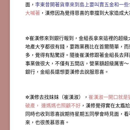
面，
李東昔開著貨車來到島上要叫賣五金和一些
大喊著
，漢修因為覺得恩喜的車擋到大家造成大
✲崔漢修來到銀行報到，金組長拿來這裡的超級
地產大亨都很有錢，要跑業務比在首爾簡單，而
多，覺得有點驚訝。隨後崔漢修跟著金組長去拜
事業做很大，不僅有五間店，營業額超級厲害～
銀行，金組長還想要漢修去說服恩喜。
✲漢修去找妹妹（崔漢淑），
崔漢淑一開口就是
破產， 連媽媽也照顧不好
，漢修覺得實在太尷尬
同時也收到恩喜說期待星期五同學會時見面，看
來，也很羨慕恩喜。