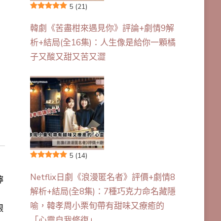
5
(21)
韓劇《苦盡柑來遇見你》評論+劇情9解
析+結局(全16集)：人生像是給你一顆橘
子又酸又甜又苦又澀
5
(14)
Netflix日劇《浪漫匿名者》評價+劇情8
嚀
解析+結局(全8集)：7種巧克力命名藏隱
喻，韓孝周小栗旬帶有甜味又療癒的
跟
「心靈自我修復」