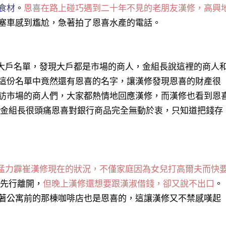
食材
。
恩喜在路上碰巧遇到二十年不見的老朋友漢修，高興
塞車感到尷尬，急著拍了恩喜水產的電話。
大戶名單，發現大戶都是市場的商人，金組長說這裡的商人
這份名單中竟然還有恩喜的名字，讓漢修發現恩喜的財產很
訪市場的商人們，大家都熱情地回應漢修，而漢修也看到恩
 金組長很頭痛恩喜對銀行商品完全無動於衷，只知道把錢存
猛力霹崔漢修現在的狀況，不僅家庭因為女兒打高爾夫而快
先行離開，
但晚上漢修還想要跟漢淑借錢，卻又說不出口
。
著公寓前的那棟咖啡店也是恩喜的，這讓漢修又不禁感嘆起