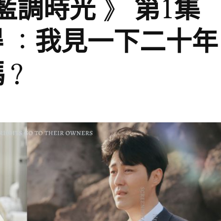
藍調時光 》 第1集
 ：我見一下二十年
嗎？