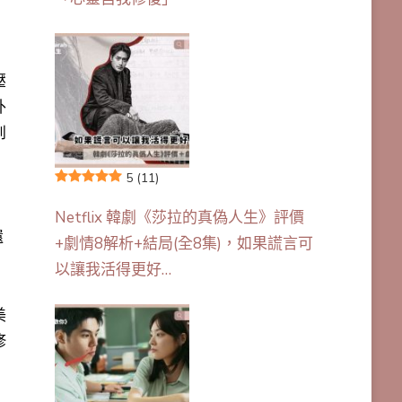
壓
外
到
5
(11)
Netflix 韓劇《莎拉的真偽人生》評價
還
+劇情8解析+結局(全8集)，如果謊言可
以讓我活得更好…
美
修