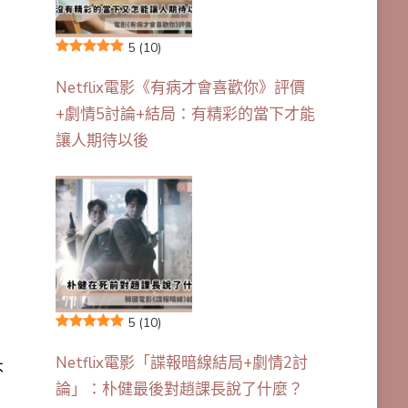
5
(10)
Netflix電影《有病才會喜歡你》評價
+劇情5討論+結局：有精彩的當下才能
讓人期待以後
5
(10)
Netflix電影「諜報暗線結局+劇情2討
不
論」：朴健最後對趙課長說了什麼？