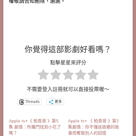
權敬請告知刪除，謝謝。
你覺得這部影劇好看嗎？
點擊星星來評分
不需要登入註冊就可以直接投票喔～
Threads
更多
Apple tv+《 柏青哥 》第5
Apple tv+ 《 柏青哥 》第3
集 劇情：所羅門找到小花了
集劇情：你不懂這故鄉的故
嗎？
事而奪取別人的回憶