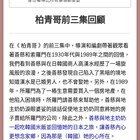
身份看得比所有事情都重要
柏青哥前三集回顧
在《 柏青哥 》的前三集中，導演和編劇帶著觀眾看
著善慈和索羅門在1930年代與1989年之間的回憶，
我們看到善慈與在日韓國商人高漢水經歷了一場旋
風般的浪漫，之後善慈發現自己陷入了黑暗的境地
知道漢水是已婚男人，也不會娶她。另外，在1989
年，所羅門為了一樁生意需要買入一個房地產，在
他陷入困境時，所羅門
請善慈來幫助他，善慈與地
主奶奶淚眼婆娑的談話促使地主奶奶同意將她的房
子賣給所羅門的公司，除此之外，
善慈與地主奶奶
一起吃韓國米飯並回憶她的日本之旅，讓善慈內心
更想念家鄉，因為那是（韓國）她的心所在
。