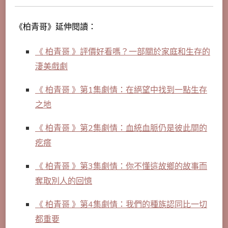
《柏青哥》延伸閱讀：
《 柏青哥 》評價好看嗎？一部關於家庭和生存的
淒美戲劇
《 柏青哥 》第1集劇情：在絕望中找到一點生存
之地
《 柏青哥 》第2集劇情：血統血脈仍是彼此間的
疙瘩
《 柏青哥 》第3集劇情：你不懂這故鄉的故事而
奪取別人的回憶
《 柏青哥 》第4集劇情：我們的種族認同比一切
都重要