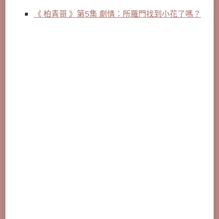
《 柏青哥 》第5集 劇情：所羅門找到小花了嗎？