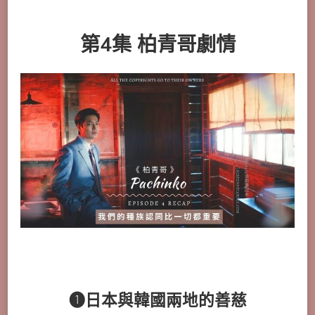
第4集 柏青哥劇情
❶日本與韓國兩地的善慈