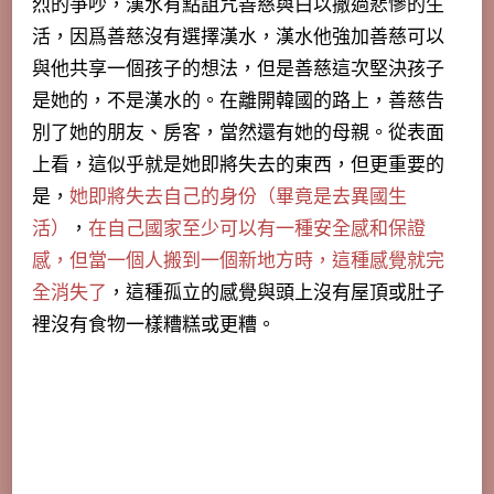
烈的爭吵，漢水有點詛咒善慈與白以撒過悲慘的生
活，因爲善慈沒有選擇漢水，漢水他強加善慈可以
與他共享一個孩子的想法，但是善慈這次堅決孩子
是她的，不是漢水的。在離開韓國的路上，善慈告
別了她的朋友、房客，當然還有她的母親。從表面
上看，這似乎就是她即將失去的東西，但更重要的
是，
她即將失去自己的身份（畢竟是去異國生
活）
，
在自己國家至少可以有一種安全感和保證
感，但當一個人搬到一個新地方時，這種感覺就完
全消失了
，這種孤立的感覺與頭上沒有屋頂或肚子
裡沒有食物一樣糟糕或更糟。