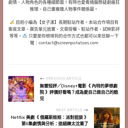
劇情、人物角色的各種細節面！有時也愛看燒腦懸疑劇瘋狂
推理、自己畫複雜人物事件關係圖。
目前小編為【女子漾】長期駐站作者。本站合作項目有
客座文章、廣告單元放置、文章授權、駐站作者、試映影評
等等，
只要是你想得到的合作方式也都可以來信聊一下
喔：contact@screenpotatoes.com
PREVIOUS ARTICLE
無雷短評／Disney+電影《 內特的夢想劇
院 》評價好看嗎？成為愛自己做自己的酷
兒
NEXT ARTICLE
Netflix 美劇《 俄羅斯娃娃：派對迴旋 》
第6集劇情與分析：這細鍊太沈重了