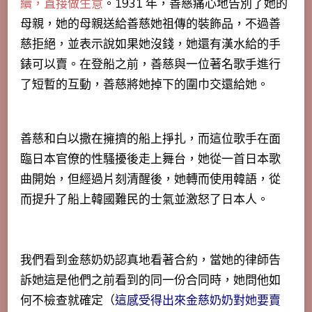
續，直接做生意
。1931 年，善慈痛心地告別了她的
母親，她的母親送給善慈她祖傳的裝飾品，不過善
慈拒絕，並表示說如果她沒錢，她還有漢水給的手
錶可以賣。在登船之前，善慈與一位著名歌手進行
了短暫的互動，善慈將她掉下的圍巾交還給她。
善慈和白以撒在擁擠的船上掙扎，而這位歌手在面
臨日本官僚的性騷擾後走上舞台，她從一首日本歌
曲開始，但經過片刻清醒後，她轉而使用韓語，從
而提升了船上韓國難民的士氣並激怒了日本人。
我們看到金慈奶奶認真地看著合約，當她的律師告
訴她這是他們之前看到的同一份合同時，她問他如
何不檢查就確定（
這感受得出來金慈奶奶對她要賣