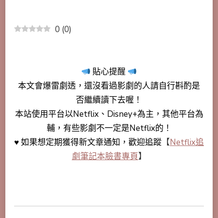
0
(
0
)
貼心提醒
本文會
爆雷劇透
，還沒看過影劇的人請自行斟酌是
否繼續讀下去喔！
本站使用平台以Netflix、Disney+為主，其他平台為
輔，有些影劇不一定是Netflix的！
♥ 如果想定期獲得新文章通知，歡迎追蹤
【
Netflix追
劇筆記本臉書專頁
】