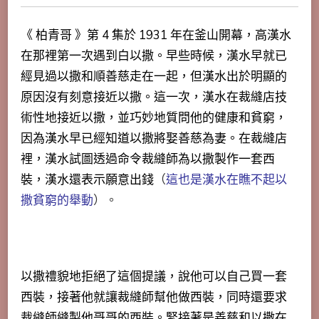
《 柏青哥 》第 4 集於 1931 年在釜山開幕，高漢水
在那裡第一次遇到白以撒。早些時候，漢水早就已
經見過以撒和順善慈走在一起，但漢水出於明顯的
原因沒有刻意接近以撒。這一次，漢水在裁縫店技
術性地接近以撒，並巧妙地質問他的健康和貧窮，
因為漢水早已經知道以撒將娶善慈為妻。在裁縫店
裡，漢水試圖透過命令裁縫師為以撒製作一套西
裝，漢水還表示願意出錢
（
這也是漢水在瞧不起以
撒貧窮的舉動
）。
以撒禮貌地拒絕了這個提議，說他可以自己買一套
西裝，接著他就讓裁縫師幫他做西裝，同時還要求
裁縫師縫製他哥哥的西裝。緊接著是善慈和以撒在