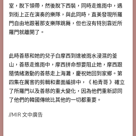
室，脫下領帶，然後脫下西裝，同時走進雨中，遇
到街上正在演奏的樂隊，與此同時，直美發現所羅
門自由地跟著那支樂隊跳舞，但也沒有特別靠近所
羅門就離開了。
此時善慈和她的兒子白摩西到達被雨水浸濕的釜
山，善慈走進雨中，摩西拼命想要阻止她，摩西
跟
隨情緒激動的善慈走上海灘，慶祝她回到家鄉。第
四集在厲害的剪輯和畫面編排中，《 柏青哥 》確立
了所羅門以及善慈的重大變化，因為他們重新認同
了他們的韓國傳統比其他的一切都重要。
//MIR 文中廣告