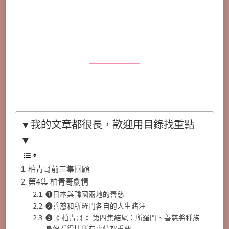
▼我的文章都很長，歡迎用目錄找重點
▼
柏青哥前三集回顧
第4集 柏青哥劇情
❶日本與韓國兩地的善慈
❷善慈和所羅門各自的人生賭注
❸《 柏青哥 》第四集結尾：所羅門、善慈將種族