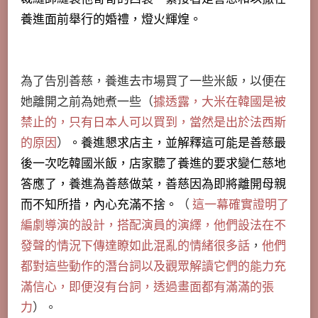
養進面前舉行的婚禮，燈火輝煌。
為了告別善慈，養進去市場買了一些米飯，以便在
她離開之前為她煮一些（
據透露，大米在韓國是被
禁止的，只有日本人可以買到，當然是出於法西斯
的原因
）
。養進懇求店主，並解釋這可能是善慈最
後一次吃韓國米飯，店家聽了養進的要求變仁慈地
答應了，養進為善慈做菜，善慈因為即將離開母親
而不知所措，內心充滿不捨。
（
這一幕確實證明了
編劇導演的設計，搭配演員的演繹，他們設法在不
發聲的情況下傳達瞭如此混亂的情緒很多話
，
他們
都對這些動作的潛台詞以及觀眾解讀它們的能力充
滿信心，即便沒有台詞，透過畫面都有滿滿的張
力
）。