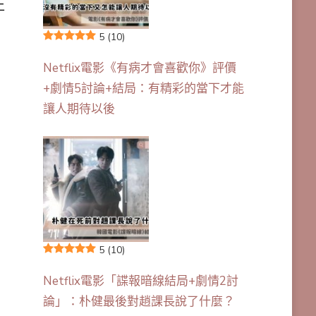
上
，
5
(10)
Netflix電影《有病才會喜歡你》評價
+劇情5討論+結局：有精彩的當下才能
讓人期待以後
5
(10)
Netflix電影「諜報暗線結局+劇情2討
論」：朴健最後對趙課長說了什麼？