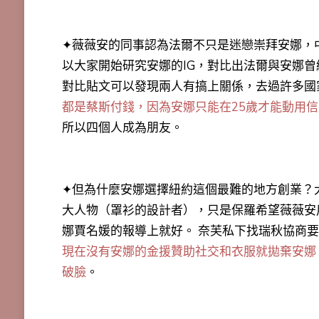
✦薇薇安的同事認為法爾不只是迷戀崇拜安娜，
以大家開始研究安娜的IG，對比出法爾與安娜
對比貼文可以發現兩人有搞上關係，去過許多國
都是蔡斯付錢，因為安娜只能在25歲才能動用
所以四個人成為朋友。
✦但為什麼安娜選擇紐約這個最難的地方創業？大
大人物（罩衫的設計者），只是保羅希望薇薇安
娜賈名媛的報導上就好。 奈芙私下找瑞秋協商
現在沒有安娜的金援贊助社交和衣服就拋棄安娜
破臉
。