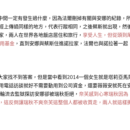
中間一定有發生過什麼，因為法爾刪掉有關與安娜的紀錄，
曾經上傳過同樣的地方，代表行蹤相同，之後蔡斯就出現，然
家，兩人在世界各地飯店居住和旅行，
享受人生，但從頭到
信用基金
，直到安娜與蔡斯住進諾拉家，法爾也與諾拉著一起
家找不到答案，但是當中看到2014一個女生就是塔莉亞馬
用電話訪談就好不需要動用到公司資金，還要薇薇安就死在
要輪流去監獄探訪安娜卻被瑞秋拒絕，
奈芙感到心寒瑞秋因為
，這反倒讓瑞秋不爽奈芙這整個人都被收買走，兩人就這樣