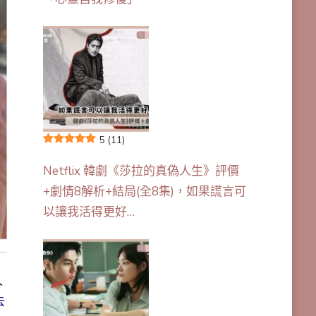
5
(11)
Netflix 韓劇《莎拉的真偽人生》評價
+劇情8解析+結局(全8集)，如果謊言可
以讓我活得更好…
人
去