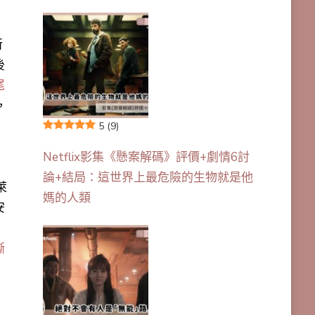
所
後
尾
，
5
(9)
Netflix影集《懸案解碼》評價+劇情6討
論+結局：這世界上最危險的生物就是他
萊
媽的人類
安
撕