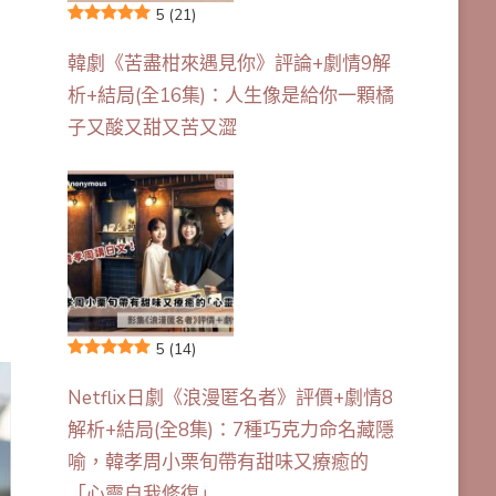
5
(21)
韓劇《苦盡柑來遇見你》評論+劇情9解
析+結局(全16集)：人生像是給你一顆橘
子又酸又甜又苦又澀
5
(14)
Netflix日劇《浪漫匿名者》評價+劇情8
解析+結局(全8集)：7種巧克力命名藏隱
喻，韓孝周小栗旬帶有甜味又療癒的
「心靈自我修復」