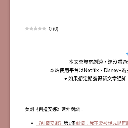
0
(
0
)
本文會
爆雷劇透
，還沒看過
本站使用平台以Netflix、Disne
♥ 如果想定期獲得新文章通
美劇《創造安娜》延伸閱讀：
《創造安娜》
第1集
劇情：我不要被說成是無