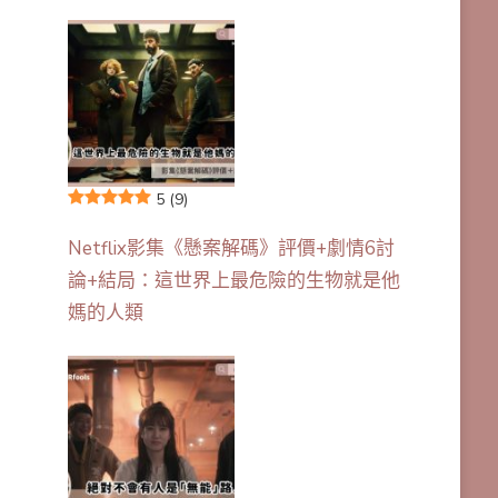
5
(9)
Netflix影集《懸案解碼》評價+劇情6討
論+結局：這世界上最危險的生物就是他
媽的人類