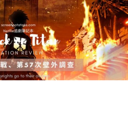
1-
25
話）》
托
洛
斯
特
防
衛
戰、
第
57
次
壁
外
調
查