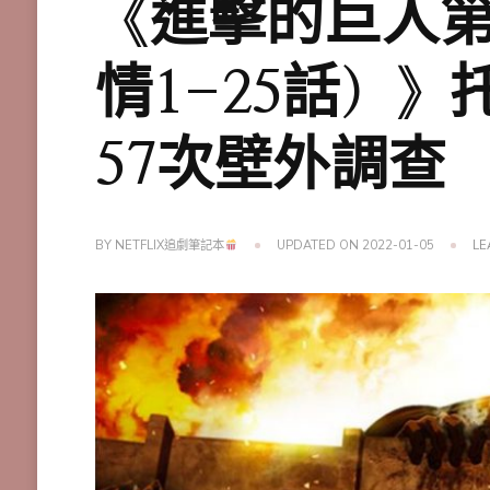
《進擊的巨人
情1-25話）
57次壁外調查
BY
NETFLIX追劇筆記本
UPDATED ON
2022-01-05
LE