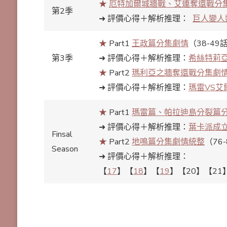
★
厄特加爾城牆戰、
艾連奪還戰分
第2季
➜ 評價心得＋解析推理：
巨人變人
★
Part1
王政篇分集劇情
（38-49
第3季
➜ 評價心得＋解析推理：
希絲特莉
★
Part2
瑪利亞之牆奪還戰分集劇
➜ 評價心得＋解析推理：
瑪雷VS艾
★
Part1
瑪雷篇、帕拉迪島分裂篇
➜ 評價心得＋解析推理：
葉卡派成
Finsal
★
Part2
地鳴篇分集劇情統整
（76
Season
➜ 評價心得＋解析推理：
【
17
】【
18
】【
19
】【20】【21