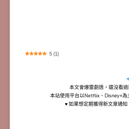
5
(
1
)
本文會
爆雷劇透
，還沒看過
本站使用平台以Netflix、Disne
♥ 如果想定期獲得新文章通