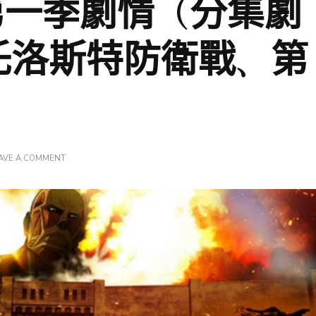
第一季劇情（分集劇
》托洛斯特防衛戰、第
ON
AVE A COMMENT
《進
擊
的
巨
人
第
一
季
劇
情
（分
集
劇
情