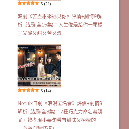
5
(21)
韓劇《苦盡柑來遇見你》評論+劇情9解
析+結局(全16集)：人生像是給你一顆橘
子又酸又甜又苦又澀
5
(14)
Netflix日劇《浪漫匿名者》評價+劇情8
解析+結局(全8集)：7種巧克力命名藏隱
喻，韓孝周小栗旬帶有甜味又療癒的
「心靈自我修復」