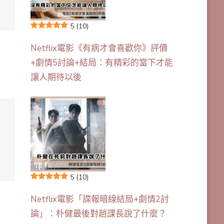
5
(10)
Netflix電影《有病才會喜歡你》評價
+劇情5討論+結局：有精彩的當下才能
讓人期待以後
5
(10)
Netflix電影「諜報暗線結局+劇情2討
論」：朴健最後對趙課長說了什麼？