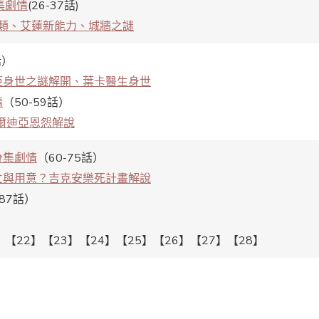
集劇情
(26-37話)
類、艾蓮新能力、城牆之謎
話）
亞身世之謎解開、葉卡醫生身世
情
（50-59話）
爾迪亞恩怨解說
分集劇情
（60-75話）
立與用意？吉克安樂死計畫解說
-87話）
】【22】【23】【24】【25】【26】【27】【28】