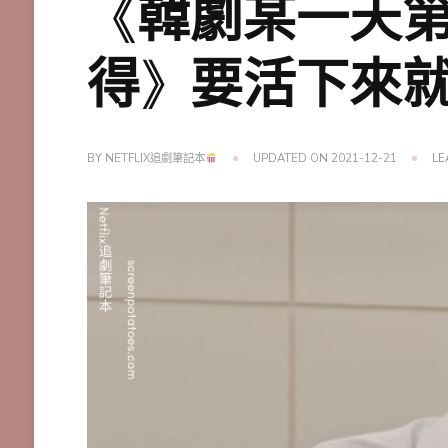
《韓劇某一天第
得》要活下來
BY
NETFLIX追劇筆記本
UPDATED ON
2021-12-21
LE