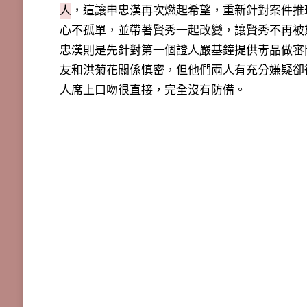
人
，這讓申忠漢再次燃起希望，重新針對案件推
心不孤單，並帶著賢秀一起改變，讓賢秀不再被
忠漢則是先針對第一個證人嚴基鐘提供毒品做審
友和洪菊花關係慎密，但他們兩人有充分嫌疑卻
人席上口吻很直接，完全沒有防備。