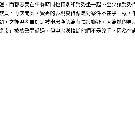
理，而都志泰在午餐時間也特別和賢秀坐一起～至少讓賢秀
欺負。再次開庭，賢秀的表現變得像是對案件不在乎一樣，
問，之後尹孝貞則是被申忠漢認為有情殺嫌疑，因為她的男
從沒有被檢警問話過，但申忠漢推斷他們不是兇手，因為在