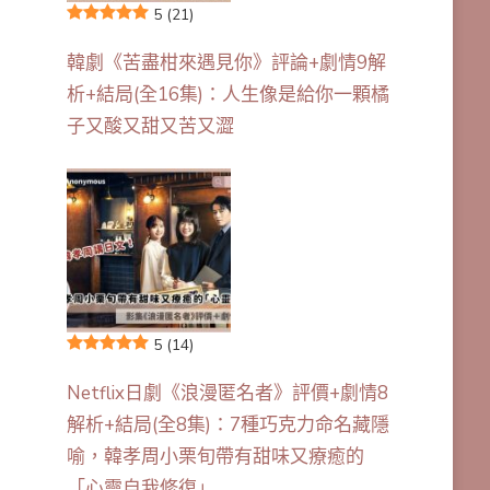
5
(21)
韓劇《苦盡柑來遇見你》評論+劇情9解
析+結局(全16集)：人生像是給你一顆橘
子又酸又甜又苦又澀
5
(14)
Netflix日劇《浪漫匿名者》評價+劇情8
解析+結局(全8集)：7種巧克力命名藏隱
喻，韓孝周小栗旬帶有甜味又療癒的
「心靈自我修復」