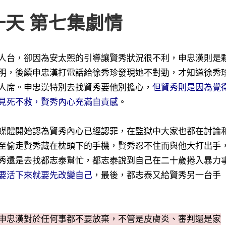
一天 第七集劇情
人台，卻因為安太熙的引導讓賢秀狀況很不利，申忠漢則是
明，後續申忠漢打電話給徐秀珍發現她不對勁，才知道徐秀
人席。申忠漢特別去找賢秀要他別擔心，
但賢秀則是因為覺
見死不救，賢秀內心充滿自責感
。
媒體開始認為賢秀內心已經認罪，在監獄中大家也都在討論
至偷走賢秀藏在枕頭下的手機，賢秀忍不住而與他大打出手
秀還是去找都志泰幫忙，都志泰說到自己在二十歲捲入暴力
要活下來就要先改變自己
，最後，都志泰又給賢秀另一台手
申忠漢對於任何事都不要放棄，不管是皮膚炎、審判還是家