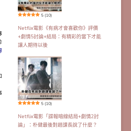
5
(10)
Netflix電影《有病才會喜歡你》評價
夥
+劇情5討論+結局：有精彩的當下才能
珍
讓人期待以後
得
和
，
事
5
(10)
Netflix電影「諜報暗線結局+劇情2討
論」：朴健最後對趙課長說了什麼？