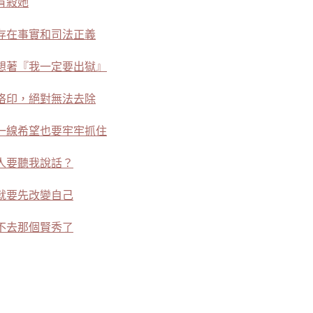
有殺她
存在事實和司法正義
想著『我一定要出獄』
烙印，絕對無法去除
一線希望也要牢牢抓住
人要聽我說話？
就要先改變自己
不去那個賢秀了