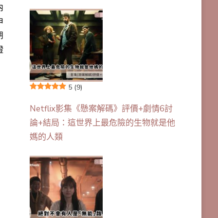
內
申
朋
證
5
(9)
Netflix影集《懸案解碼》評價+劇情6討
論+結局：這世界上最危險的生物就是他
媽的人類