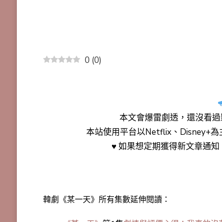
0
(
0
)
本文會
爆雷劇透
，還沒看過
本站使用平台以Netflix、Disne
♥ 如果想定期獲得新文章通
韓劇《某一天》所有集數延伸閱讀：