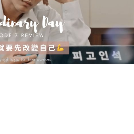
來
就
要
先
改
變
自
己