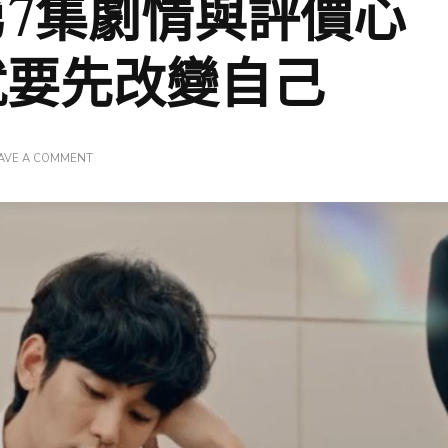
7集劇情與評價心
就要先改變自己
ON
AVE A COMMENT
《韓
劇
某
一
天
第
7
集
劇
情
與
評
價
心
得》
要
活
下