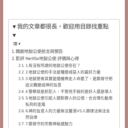
▼我的文章都很長，歡迎用目錄找重點
▼
韓劇地獄公使前言與預告
影評 Netflix地獄公使 評價與心得
1.有沒有所謂的地獄公使存在？
2.地獄公使的手法是種懲戒惡人的最好力量
3.地獄使者其實是隨機帶走人命罷了，是鄭晉守把
這災難變成神的旨意
4.警察就是抓犯人，不管兇手殺的是好人還是壞人
5.地獄公使引起人類對罪人的公憤，也合理化動用
私刑的歪風
6.神的旨意人的力量無法釐清VS人類律法無法全
然自律
7.鄭晉守的宗教神秘感魅力