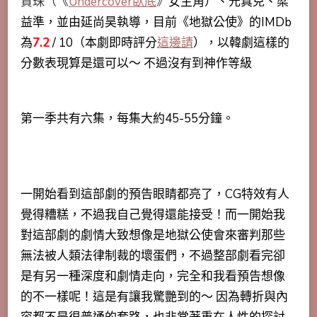
賢珠（《
Undercover臥底
》
女主角）、
元真兒、
梁
益準，並由延尚昊執導，目前《地獄公使》的IMDb
為
7.2
/ 10（本劇即時評分
這邊請
），以韓劇這樣的
分數表現算是還可以～ 不過沒有到神作等級
第一季共有六集，每集大約45-55分鐘。
一開始看到這部劇的預告眼睛都亮了，CG特效有人
覺得糟糕，不過我自己覺得還能接受！而一開始我
對這部劇的劇情大致想像是地獄公使會來審判那些
無法被人類法律制裁的壞蛋們，不過整部劇看完卻
是有另一種深度和劇情走向，完全和我看預告想像
的不一樣呢！這是有讓我驚艷到的～ 因為轉折與內