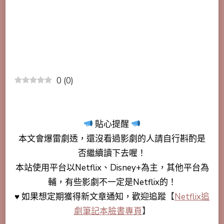
0
(
0
)
貼心提醒
本文會
爆雷劇透
，還沒看過影劇的人請自行斟酌是
否繼續讀下去喔！
本站使用平台以Netflix、Disney+為主，其他平台為
輔，有些影劇不一定是Netflix的！
♥ 如果想定期獲得新文章通知，歡迎追蹤
【
Netflix追
劇筆記本臉書專頁
】